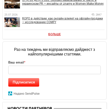
украинском PR — инсайты от znamy и Women Make Money
25.07.2026
2847
ROPO в действии: как онлайн влияет на офлайн-продажи
— исследование COMFY
БОЛЬШЕ
Раз на тиждень ми відправляємо дайджест з
найпопулярнішими статтями.
Ваш email
*
Підписатися
Надано SendPulse
НОВОСТИ ПАРТНЕРОВ