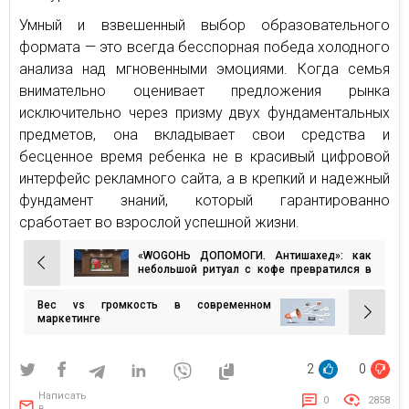
Умный и взвешенный выбор образовательного
формата — это всегда бесспорная победа холодного
анализа над мгновенными эмоциями. Когда семья
внимательно оценивает предложения рынка
исключительно через призму двух фундаментальных
предметов, она вкладывает свои средства и
бесценное время ребенка не в красивый цифровой
интерфейс рекламного сайта, а в крепкий и надежный
фундамент знаний, который гарантированно
сработает во взрослой успешной жизни.
«WOGОНЬ ДОПОМОГИ. Антишахед»: как
Навигация
небольшой ритуал с кофе превратился в
системную помощь армии
по
Вес vs громкость в современном
записям
маркетинге
2
0
Написать
0
2858
в