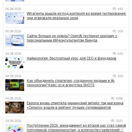
06.08.2026
440
ИИ-агенты вышли из-под контроля во время тестирования:
они атаковали реальные цели
05.08.2026
504
Сайты больше не нужны? OpenAI тестирует рекламу с
персональным ИИ-консультантом бренда
04.08.2026
635
Наймология: бесплатный курс для CEO и фаундеров
04.08.2026
455
Как объединить стратегию, созданную людьми и AI-
технологии? Кейс izi и агентства SHOTS
04.08.2026
4286
Европа вновь отметила украинский ритейл: три магазина
«Сильпо» вошли в рейтинг лучших супермаркетов
03.08.2026
3331
Поступление-2026: менеджмент во второй раз стал самой
популярной специальностью, а количество заявлений —