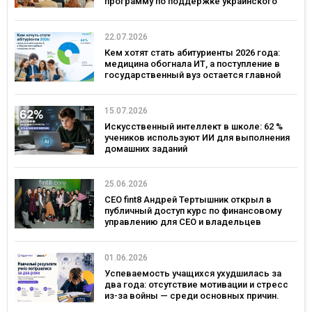
программу по поддержке украинского
бизнеса
22.07.2026
Кем хотят стать абитуриенты 2026 года:
медицина обогнала ИТ, а поступление в
государственный вуз остается главной
целью
15.07.2026
Искусственный интеллект в школе: 62 %
учеников используют ИИ для выполнения
домашних заданий
25.06.2026
CEO fint8 Андрей Тертышник открыл в
публичный доступ курс по финансовому
управлению для CEO и владельцев
бизнеса за $30 000
01.06.2026
Успеваемость учащихся ухудшилась за
два года: отсутствие мотивации и стресс
из-за войны — среди основных причин.
Исследование Viber и EdEra