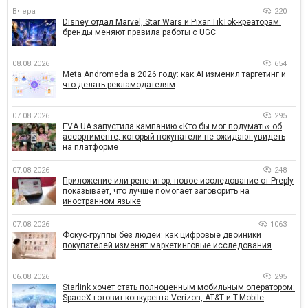
Вчера
220
Disney отдал Marvel, Star Wars и Pixar TikTok-креаторам:
бренды меняют правила работы с UGC
08.08.2026
654
Meta Andromeda в 2026 году: как AI изменил таргетинг и
что делать рекламодателям
07.08.2026
295
EVA.UA запустила кампанию «Кто бы мог подумать» об
ассортименте, который покупатели не ожидают увидеть
на платформе
07.08.2026
248
Приложение или репетитор: новое исследование от Preply
показывает, что лучше помогает заговорить на
иностранном языке
07.08.2026
1063
Фокус-группы без людей: как цифровые двойники
покупателей изменят маркетинговые исследования
06.08.2026
295
Starlink хочет стать полноценным мобильным оператором:
SpaceX готовит конкурента Verizon, AT&T и T-Mobile