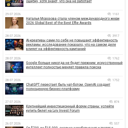
ошибку, хотя знают, что она не работает
29.07.2026
1161
Наталья Морозова стала членом международного жюри
2026 Global Best of the Best Effie Awards
28.07.2026
3917
AI-креативы сами по себе не повышают эффективность
рекламы: исследование показало, что на самом деле
влияет на эффективность кампаний
28.07.2026
1762
Google больше никогда не будет прежним: искусственный
интеллект полностью меняет правила поиска
28.07.2026
1752
ChatGPT перестает быть чат-ботом. OpenAI создает
полноценную бизнес-платформу
27.07.2026
874
Крупнейший инвестиционный форум страны: успейте
купить билет на Lviv Invest Forum
26.07.2026
557
От $700 до $15 000: сколько зарабатывают и тратят в