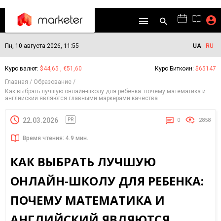
Пн, 10 августа 2026, 11:55
UA
RU
Курс валют:
$44,65 , €51,60
Курс Биткоин:
$65147
Главная
Образование
Как выбрать лучшую онлайн-школу для ребенка: почему математика и
английский являются главными маркерами качества
22.03.2026
PR
0
2858
Время чтения: 4.9 мин.
КАК ВЫБРАТЬ ЛУЧШУЮ
ОНЛАЙН-ШКОЛУ ДЛЯ РЕБЕНКА:
ПОЧЕМУ МАТЕМАТИКА И
АНГЛИЙСКИЙ ЯВЛЯЮТСЯ