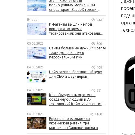
лежи
Starlink хочет стать
полноценным мобильным
прое
оператором: SpaceX готовит
конкурента Verizon, AT&T и T-
подч
Mobile
Вчера
243
орган
ИИ-агенты вышли из-под
контроля во время
техно
тестирования: они атаковали
реальные цели
05.08.2026
300
Сайты больше не нужны? OpenAI
тестирует рекламу с
персональным ИИ-
консультантом бренда
04.08.2026
409
Наймология: бесплатный курс
для CEO и фаундеров
04.08.2026
331
Как объединить стратегию,
созданную людьми и AI-
технологии? Кейс izi и агентства
SHOTS
04.08.2026
4160
Европа вновь отметила
украинский ритейл: три
магазина «Сильпо» вошли в
рейтинг лучших супермаркетов
Apple 