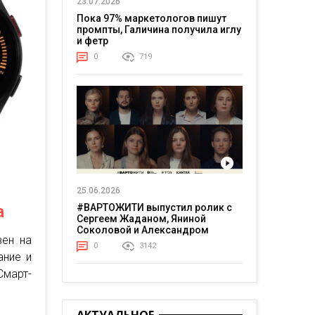
23.07.2026
Пока 97% маркетологов пишут
промпты, Галичина получила иглу
и фетр
0
719
25.06.2026
а
#ВАРТОЖИТИ выпустил ролик с
Сергеем Жаданом, Яниной
Соколовой и Александром
вен на
Тереном о жизни в постоянном
0
3142
напряжении
ание и
Смарт-