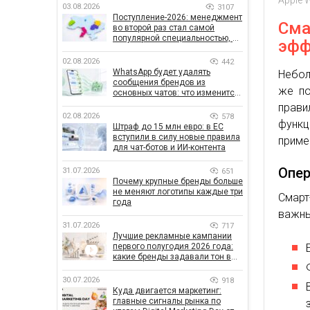
03.08.2026
3107
Поступление-2026: менеджмент
Сма
во второй раз стал самой
популярной специальностью, а
эфф
количество заявлений —
рекордным за последние 5 лет
02.08.2026
442
WhatsApp будет удалять
Небол
сообщения брендов из
же по
основных чатов: что изменится
для бизнеса
прави
02.08.2026
578
функ
Штраф до 15 млн евро: в ЕС
вступили в силу новые правила
приме
для чат-ботов и ИИ-контента
Опер
31.07.2026
651
Почему крупные бренды больше
не меняют логотипы каждые три
Смарт
года
важны
31.07.2026
717
Лучшие рекламные кампании
первого полугодия 2026 года:
какие бренды задавали тон в
отрасли
30.07.2026
918
Куда двигается маркетинг:
главные сигналы рынка по