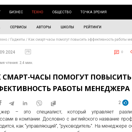
Г
БИЗНЕС
ТЕХНО
ОБЩЕСТВО
ТОЧКА ЗРЕНИЯ
А
СЕРВИСЫ
АВТОРЫ
ШКОЛЫ
РЕЙТИНГИ
ехно
Гаджеты
Как смарт-часы помогут повысить эффективность работы 
.09.2024
PR
0
мя чтения: 2.4 мин.
К СМАРТ-ЧАСЫ ПОМОГУТ ПОВЫСИТЬ
ФЕКТИВНОСТЬ РАБОТЫ МЕНЕДЖЕРА
2
джер – это специалист, который управляет разли
ссами в компании. Дословно с английского название про
одится, как “управляющий”, “руководитель”. На менеджере 