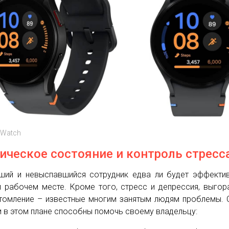
 Watch
ическое состояние и контроль стресс
ший и невыспавшийся сотрудник едва ли будет эффекти
 рабочем месте. Кроме того, стресс и депрессия, выгор
томление – известные многим занятым людям проблемы. 
и в этом плане способны помочь своему владельцу: