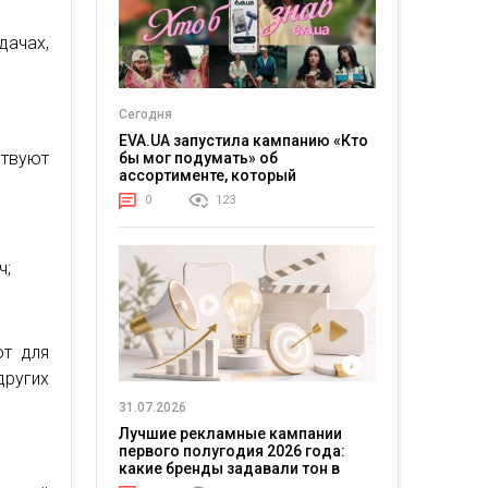
ачах,
Сегодня
EVA.UA запустила кампанию «Кто
ствуют
бы мог подумать» об
ассортименте, который
покупатели не ожидают увидеть
0
123
на платформе
ч;
ют для
других
31.07.2026
Лучшие рекламные кампании
первого полугодия 2026 года:
какие бренды задавали тон в
отрасли