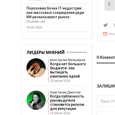
Нав
Пороховая бочка IT-индустрии:
по
как массовые сокращения ради
зап
ИИ раскалывают рынок
(founder.ua)
16.06.2026
Нап
ЛИДЕРЫ МНЕНИЙ
0
Комент
Константин Мельников
Когда нет большого
бюджета: как
вытащить
кампанию идеей
23 июля 2026
ЗАЛИШИ
Анастасия Джогола
Когда публичность
руководителя
становится риском
для репутации
16 июля 2026