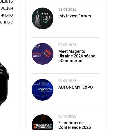
ршать
задач
28.08.2026
ильно
Lviv Invest Forum
менные
03.09.2026
Meet Magento
Ukraine 2026 збере
eCommerce-
спільноту в Києві
09.09.2026
AUTONOMY: EXPO
06.10.2026
E-commerce
Conference 2026