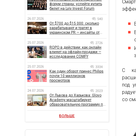
Смарт
форум страны: успейте купить
эффек
билет на Lviv Invest Forum
26.07.2026
540
От $700 до $15 000: сколько
зарабатывают и тратят в
украинском PR — инсайты от
znamy и Women Make Money
25.07.2026
2726
ROPO в действии: как онлайн
влияет на офлайн-продажи —
исследование COMFY
25.07.2026
3334
С ка
Как один оборот принес Philips
почти 10 миллионов
расши
просмотров
под у
24.07.2026
2023
радуе
От Львова до Харькова: Glovo
со см
Academy масштабирует
образовательную программу по
поддержке украинского
бизнеса
БОЛЬШЕ