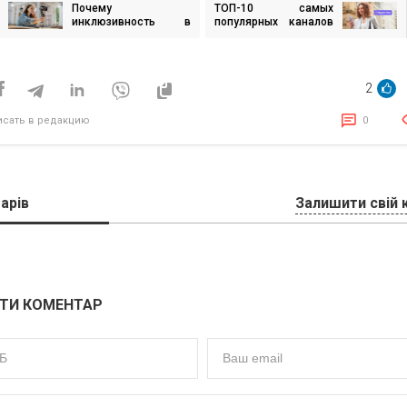
Почему
ТОП-10 самых
игация
инклюзивность в
популярных каналов
коммуникациях — это
Viber в 2024: новости,
больше, чем тренд:
сервисы и
исям
Взгляд от агентства
критическая
коммуникаций
информация
2
исать в редакцию
0
арів
Залишити свій 
ТИ КОМЕНТАР