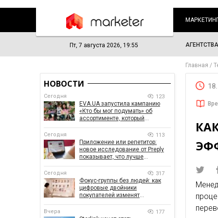
МАРКЕТИН
АГЕНТСТВ
Пт, 7 августа 2026, 19:55
Главная
Т
НОВОСТИ
18
Сегодня
123
EVA.UA запустила кампанию
Вре
«Кто бы мог подумать» об
ассортименте, который
КА
покупатели не ожидают увидеть
на платформе
Сегодня
113
ЭФ
Приложение или репетитор:
новое исследование от Preply
показывает, что лучше
помогает заговорить на
иностранном языке
Сегодня
317
Фокус-группы без людей: как
Мене
цифровые двойники
покупателей изменят
проце
маркетинговые исследования
перев
Вчера
177