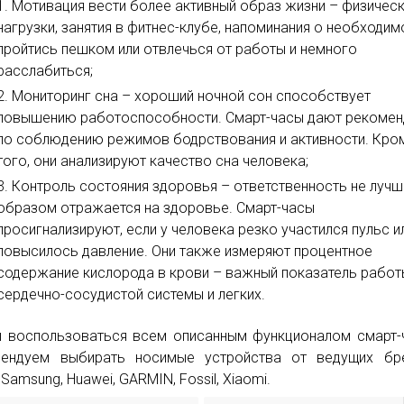
Мотивация вести более активный образ жизни – физичес
нагрузки, занятия в фитнес-клубе, напоминания о необходим
пройтись пешком или отвлечься от работы и немного
расслабиться;
Мониторинг сна – хороший ночной сон способствует
повышению работоспособности. Смарт-часы дают рекомен
по соблюдению режимов бодрствования и активности. Кро
того, они анализируют качество сна человека;
Контроль состояния здоровья – ответственность не луч
образом отражается на здоровье. Смарт-часы
просигнализируют, если у человека резко участился пульс и
повысилось давление. Они также измеряют процентное
содержание кислорода в крови – важный показатель работ
сердечно-сосудистой системы и легких.
 воспользоваться всем описанным функционалом смарт-
ендуем выбирать носимые устройства от ведущих бре
 Samsung, Huawei, GARMIN, Fossil, Xiaomi.