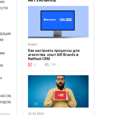
АКТУАЛЬНОЕ
кие
ости
дации
ме
Вчера
Как настроить процессы для
шим
агентства: опыт AIR Brands в
NetHunt CRM
ли
0
193
ы
часов,
ндов:
24.02.2026