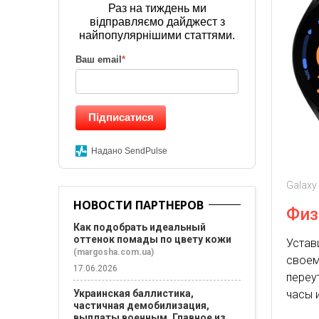
Раз на тиждень ми
відправляємо дайджест з
найпопулярнішими статтями.
Ваш email
*
Підписатися
Надано SendPulse
Galaxy
НОВОСТИ ПАРТНЕРОВ
Физ
Как подобрать идеальный
оттенок помады по цвету кожи
Устав
(margosha.com.ua)
своем
17.06.2026
переу
часы 
Украинская баллистика,
частичная демобилизация,
выплаты военным. Главное из