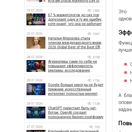
итогам Digital Marketing Day от
GoIT
29.07.2026
1382
Это 
67 % маркетологов до сих пор
однов
допускают одну и ту же ошибку,
хотя знают, что она не работает
Эффе
29.07.2026
1047
Наталья Морозова стала
Функц
членом международного жюри
2026 Global Best of the Best Effie
лучше
Awards
28.07.2026
3798
AI-креативы сами по себе не
повышают эффективность
рекламы: исследование
показало, что на самом деле
влияет на эффективность
28.07.2026
1736
кампаний
Google больше никогда не будет
прежним: искусственный
интеллект полностью меняет
А бла
правила поиска
опове
28.07.2026
1728
ChatGPT перестает быть чат-
задач
ботом. OpenAI создает
полноценную бизнес-платформу
Повы
27.07.2026
750
Крупнейший инвестиционный