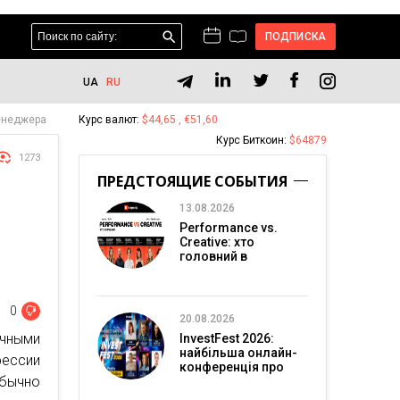
ПОДПИСКА
UA
RU
менеджера
Курс валют:
$44,65 , €51,60
Курс Биткоин:
$64879
1273
ПРЕДСТОЯЩИЕ СОБЫТИЯ
13.08.2026
Performance vs.
Creative: хто
головний в
перформанс-
маркетингу?
0
20.08.2026
чными
InvestFest 2026:
найбільша онлайн-
фессии
конференція про
обычно
інвестиції