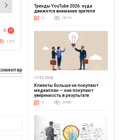
Тренды YouTube 2026: куда
движется внимание зрителя
0
18179
0
1273
коментар
17.02.2026
Клиенты больше не покупают
медиаплан — они покупают
уверенность в результате
0
24580