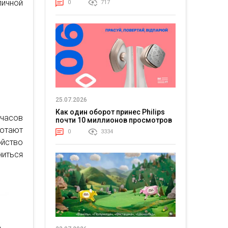
ичной
0
717
25.07.2026
Как один оборот принес Philips
часов
почти 10 миллионов просмотров
ботают
0
3334
ойство
ниться