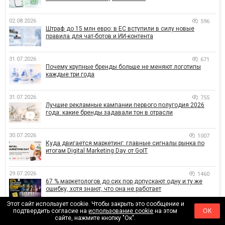
02.08.2026
596
Штраф до 15 млн евро: в ЕС вступили в силу новые
правила для чат-ботов и ИИ-контента
31.07.2026
671
Почему крупные бренды больше не меняют логотипы
каждые три года
31.07.2026
755
Лучшие рекламные кампании первого полугодия 2026
года: какие бренды задавали тон в отрасли
30.07.2026
1007
Куда двигается маркетинг: главные сигналы рынка по
итогам Digital Marketing Day от GoIT
29.07.2026
1460
67 % маркетологов до сих пор допускают одну и ту же
ошибку, хотя знают, что она не работает
Этот сайт использует cookie. Чтобы закрыть это сообщение и
подтвердить согласие на
использование cookie
на этом
ОК
29.07.2026
1126
сайте, нажмите кнопку "Ок".
Наталья Морозова стала членом международного жюри