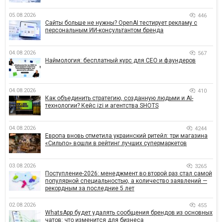
05.08.2026
446
Сайты больше не нужны? OpenAI тестирует рекламу с
персональным ИИ-консультантом бренда
04.08.2026
567
Наймология: бесплатный курс для CEO и фаундеров
04.08.2026
410
Как объединить стратегию, созданную людьми и AI-
технологии? Кейс izi и агентства SHOTS
04.08.2026
4244
Европа вновь отметила украинский ритейл: три магазина
«Сильпо» вошли в рейтинг лучших супермаркетов
03.08.2026
3265
Поступление-2026: менеджмент во второй раз стал самой
популярной специальностью, а количество заявлений —
рекордным за последние 5 лет
02.08.2026
455
WhatsApp будет удалять сообщения брендов из основных
чатов: что изменится для бизнеса