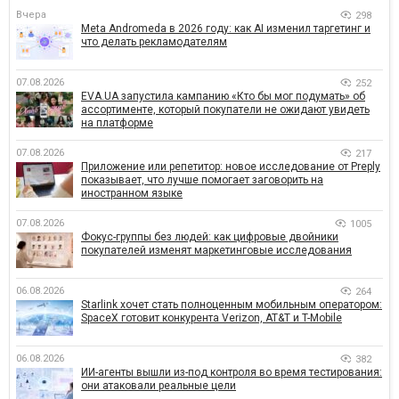
Вчера
298
Meta Andromeda в 2026 году: как AI изменил таргетинг и
что делать рекламодателям
07.08.2026
252
EVA.UA запустила кампанию «Кто бы мог подумать» об
ассортименте, который покупатели не ожидают увидеть
на платформе
07.08.2026
217
Приложение или репетитор: новое исследование от Preply
показывает, что лучше помогает заговорить на
иностранном языке
07.08.2026
1005
Фокус-группы без людей: как цифровые двойники
покупателей изменят маркетинговые исследования
06.08.2026
264
Starlink хочет стать полноценным мобильным оператором:
SpaceX готовит конкурента Verizon, AT&T и T-Mobile
06.08.2026
382
ИИ-агенты вышли из-под контроля во время тестирования:
они атаковали реальные цели