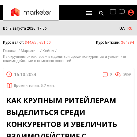
Вс, 9 августа 2026, 17:06
UA
RU
Курс валют:
$44,65 , €51,60
Курс Биткоин:
$64894
Главная
Маркетинг
Кейсы
Как крупным ритейлерам выделиться среди конкурентов и увеличить
взаимодействие с помощью соцсетей
16.10.2024
0
2859
Время чтения: 5.7 мин.
КАК КРУПНЫМ РИТЕЙЛЕРАМ
ВЫДЕЛИТЬСЯ СРЕДИ
КОНКУРЕНТОВ И УВЕЛИЧИТЬ
ВЗАИМОДЕЙСТВИЕ С