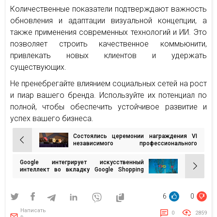
Количественные показатели подтверждают важность
обновления и адаптации визуальной концепции, а
также применения современных технологий и ИИ. Это
позволяет строить качественное коммьюнити,
привлекать новых клиентов и удержать
существующих.
Не пренебрегайте влиянием социальных сетей на рост
и пиар вашего бренда. Используйте их потенциал по
полной, чтобы обеспечить устойчивое развитие и
успех вашего бизнеса.
Состоялись церемонии награждения VI
Навигация
независимого профессионального
дегустационного конкурса Favorite Food &
по
Drinks и отраслевой премии Food Industry
Google интегрирует искусственный
записям
Solutions
интеллект во вкладку Google Shopping
«Гугл Покупки», предлагая персональные
рекомендации продуктов
6
0
Написать
0
2859
в