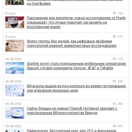
на платформе
Вчера
163
Приложение или репетитор: новое исследование от Preply
показывает, что лучше помогает заговорить на
иностранном языке
Вчера
672
Фокус-группы без людей: как цифровые двойники
покупателей изменят маркетинговые исследования
06.08.2026
213
Starlink хочет стать полноценным мобильным оператором:
SpaceX готовит конкурента Verizon, AT&T и T-Mobile
06.08.2026
295
ИИ-агенты вышли из-под контроля во время тестирования:
они атаковали реальные цели
05.08.2026
360
Сайты больше не нужны? OpenAI тестирует рекламу с
персональным ИИ-консультантом бренда
04.08.2026
491
Наймология: бесплатный курс для CEO и фаундеров