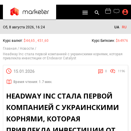
Сб, 8 августа 2026, 16:24
UA
RU
Курс валют:
$44,65 , €51,60
Курс Биткоин:
$64976
Главная
Новости
Headway Inc стала первой компанией с украинскими корнями, которая
привлекла инвестиции от Endeavor Catalyst
15.01.2026
0
1196
Время чтения: 1.7 мин.
HEADWAY INC СТАЛА ПЕРВОЙ
КОМПАНИЕЙ С УКРАИНСКИМИ
КОРНЯМИ, КОТОРАЯ
ПРИВЛЕКЛА ИНВЕСТИЦИИ ОТ