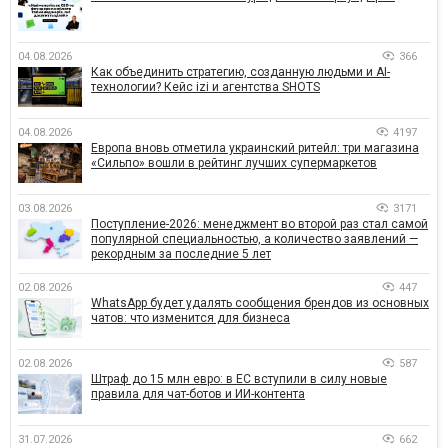
04.08.2026
366
Как объединить стратегию, созданную людьми и AI-
технологии? Кейс izi и агентства SHOTS
04.08.2026
4197
Европа вновь отметила украинский ритейл: три магазина
«Сильпо» вошли в рейтинг лучших супермаркетов
03.08.2026
3171
Поступление-2026: менеджмент во второй раз стал самой
популярной специальностью, а количество заявлений —
рекордным за последние 5 лет
02.08.2026
447
WhatsApp будет удалять сообщения брендов из основных
чатов: что изменится для бизнеса
02.08.2026
587
Штраф до 15 млн евро: в ЕС вступили в силу новые
правила для чат-ботов и ИИ-контента
31.07.2026
662