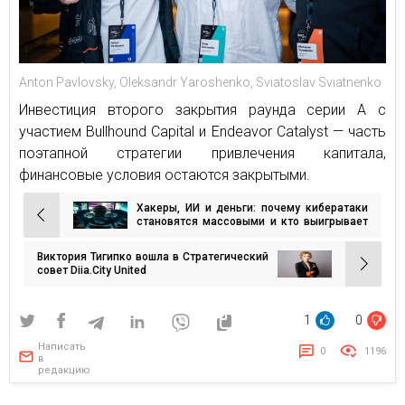
Anton Pavlovsky, Oleksandr Yaroshenko, Sviatoslav Sviatnenko
Инвестиция второго закрытия раунда серии А с
участием Bullhound Capital и Endeavor Catalyst — часть
поэтапной стратегии привлечения капитала,
финансовые условия остаются закрытыми.
Хакеры, ИИ и деньги: почему кибератаки
Навигация
становятся массовыми и кто выигрывает
в войне алгоритмов
по
Виктория Тигипко вошла в Стратегический
записям
совет Diia.City United
1
0
Написать
0
1196
в
редакцию