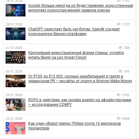
28.07.2026
1743
Google больше никогда не будет прежним: искусственный
интеллект полностью меняет правила поиска
28.07.2026
1733
ChatGPT перестает быть чат-ботом. OpenAI создает
полноценную бизнес-платформу
27.07.2026
788
Крупнейший инвестиционный форум страны: успейте
купить билет на Lviv Invest Forum
26.07.2026
543
От $700 до $15 000: сколько зарабатывают и тратят в
украинском PR — инсайты от znamy и Women Make Money
25.07.2026
2760
ROPO в действии: как онлайн влияет на офлайн-продажи
— исследование COMFY
25.07.2026
3428
Как один оборот принес Philips почти 10 миллионов
просмотров