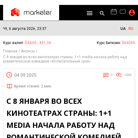
Чт, 6 августа 2026, 23:37
UA
RU
Курс валют:
$44,65 , €51,50
Курс Биткоин:
$64369
Главная
Анонсы
С 8 января во всех кинотеатрах страны: 1+1 media начала работу над
романтической комедией «Испытательный срок»
04.09.2025
0
1005
Время чтения: 2 мин.
С 8 ЯНВАРЯ ВО ВСЕХ
КИНОТЕАТРАХ СТРАНЫ: 1+1
MEDIA НАЧАЛА РАБОТУ НАД
РОМАНТИЧЕСКОЙ КОМЕДИЕЙ