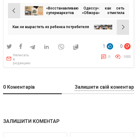
«Восстанавливаю Одессу»: как сеть
Навигация
супермаркетов «Обжора» отметила
юбилей запуском CSR-проекта
по
записям
Как не вырастить из ребенка потребителя
1
0
Написать
0
1005
в
редакцию
0
Коментарів
Залишити свій коментар
ЗАЛИШИТИ КОМЕНТАР