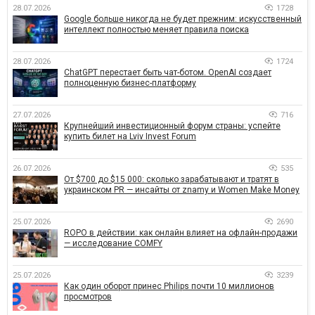
28.07.2026
1728
Google больше никогда не будет прежним: искусственный
интеллект полностью меняет правила поиска
28.07.2026
1724
ChatGPT перестает быть чат-ботом. OpenAI создает
полноценную бизнес-платформу
27.07.2026
716
Крупнейший инвестиционный форум страны: успейте
купить билет на Lviv Invest Forum
26.07.2026
535
От $700 до $15 000: сколько зарабатывают и тратят в
украинском PR — инсайты от znamy и Women Make Money
25.07.2026
2690
ROPO в действии: как онлайн влияет на офлайн-продажи
— исследование COMFY
25.07.2026
3239
Как один оборот принес Philips почти 10 миллионов
просмотров