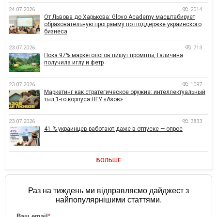
24.07.2026
2014
От Львова до Харькова: Glovo Academy масштабирует
образовательную программу по поддержке украинского
бизнеса
23.07.2026
713
Пока 97% маркетологов пишут промпты, Галичина
получила иглу и фетр
23.07.2026
1097
Маркетинг как стратегическое оружие: интеллектуальный
тыл 1-го корпуса НГУ «Азов»
23.07.2026
3833
41 % украинцев работают даже в отпуске — опрос
БОЛЬШЕ
Раз на тиждень ми відправляємо дайджест з
найпопулярнішими статтями.
Ваш email
*