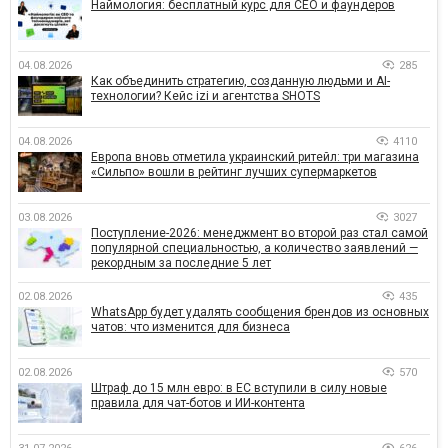
Наймология: бесплатный курс для CEO и фаундеров
04.08.2026
285
Как объединить стратегию, созданную людьми и AI-
технологии? Кейс izi и агентства SHOTS
04.08.2026
4110
Европа вновь отметила украинский ритейл: три магазина
«Сильпо» вошли в рейтинг лучших супермаркетов
03.08.2026
3027
Поступление-2026: менеджмент во второй раз стал самой
популярной специальностью, а количество заявлений —
рекордным за последние 5 лет
02.08.2026
435
WhatsApp будет удалять сообщения брендов из основных
чатов: что изменится для бизнеса
02.08.2026
570
Штраф до 15 млн евро: в ЕС вступили в силу новые
правила для чат-ботов и ИИ-контента