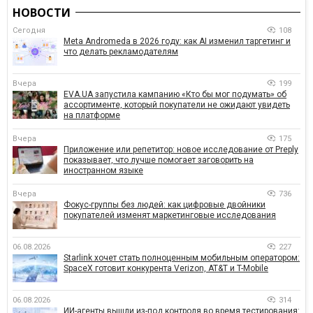
НОВОСТИ
Сегодня
108
Meta Andromeda в 2026 году: как AI изменил таргетинг и
что делать рекламодателям
Вчера
199
EVA.UA запустила кампанию «Кто бы мог подумать» об
ассортименте, который покупатели не ожидают увидеть
на платформе
Вчера
175
Приложение или репетитор: новое исследование от Preply
показывает, что лучше помогает заговорить на
иностранном языке
Вчера
736
Фокус-группы без людей: как цифровые двойники
покупателей изменят маркетинговые исследования
06.08.2026
227
Starlink хочет стать полноценным мобильным оператором:
SpaceX готовит конкурента Verizon, AT&T и T-Mobile
06.08.2026
314
ИИ-агенты вышли из-под контроля во время тестирования: