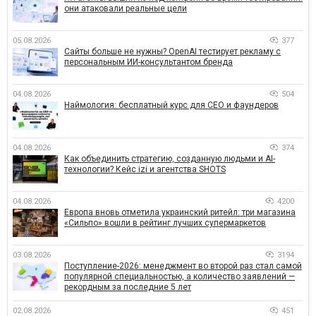
они атаковали реальные цели
05.08.2026
377
Сайты больше не нужны? OpenAI тестирует рекламу с
персональным ИИ-консультантом бренда
04.08.2026
504
Наймология: бесплатный курс для CEO и фаундеров
04.08.2026
374
Как объединить стратегию, созданную людьми и AI-
технологии? Кейс izi и агентства SHOTS
04.08.2026
4200
Европа вновь отметила украинский ритейл: три магазина
«Сильпо» вошли в рейтинг лучших супермаркетов
03.08.2026
3194
Поступление-2026: менеджмент во второй раз стал самой
популярной специальностью, а количество заявлений —
рекордным за последние 5 лет
02.08.2026
451