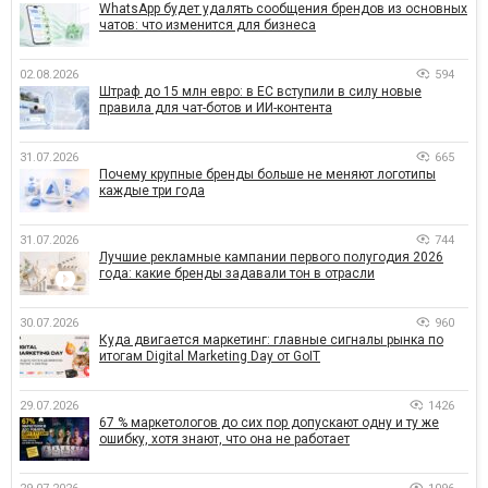
WhatsApp будет удалять сообщения брендов из основных
чатов: что изменится для бизнеса
02.08.2026
594
Штраф до 15 млн евро: в ЕС вступили в силу новые
правила для чат-ботов и ИИ-контента
31.07.2026
665
Почему крупные бренды больше не меняют логотипы
каждые три года
31.07.2026
744
Лучшие рекламные кампании первого полугодия 2026
года: какие бренды задавали тон в отрасли
30.07.2026
960
Куда двигается маркетинг: главные сигналы рынка по
итогам Digital Marketing Day от GoIT
29.07.2026
1426
67 % маркетологов до сих пор допускают одну и ту же
ошибку, хотя знают, что она не работает