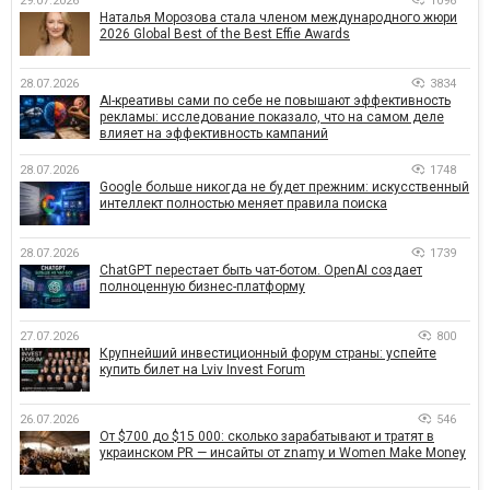
29.07.2026
1096
Наталья Морозова стала членом международного жюри
2026 Global Best of the Best Effie Awards
28.07.2026
3834
AI-креативы сами по себе не повышают эффективность
рекламы: исследование показало, что на самом деле
влияет на эффективность кампаний
28.07.2026
1748
Google больше никогда не будет прежним: искусственный
интеллект полностью меняет правила поиска
28.07.2026
1739
ChatGPT перестает быть чат-ботом. OpenAI создает
полноценную бизнес-платформу
27.07.2026
800
Крупнейший инвестиционный форум страны: успейте
купить билет на Lviv Invest Forum
26.07.2026
546
От $700 до $15 000: сколько зарабатывают и тратят в
украинском PR — инсайты от znamy и Women Make Money