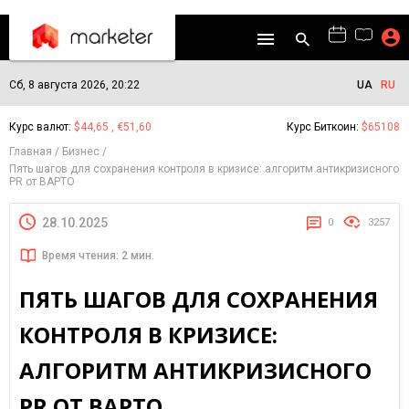
Сб, 8 августа 2026, 20:22
UA
RU
Курс валют:
$44,65 , €51,60
Курс Биткоин:
$65108
Главная
Бизнес
Пять шагов для сохранения контроля в кризисе: алгоритм антикризисного
PR от ВАРТО
28.10.2025
0
3257
Время чтения: 2 мин.
ПЯТЬ ШАГОВ ДЛЯ СОХРАНЕНИЯ
КОНТРОЛЯ В КРИЗИСЕ:
АЛГОРИТМ АНТИКРИЗИСНОГО
PR ОТ ВАРТО