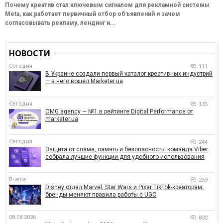
Почему креатив стал ключевым сигналом для рекламной системы
Meta, как работает первичный отбор объявлений и зачем
согласовывать рекламу, лендинг и...
НОВОСТИ
Сегодня
111
В Украине создали первый каталог креативных индустрий
— в него вошел Marketer.ua
Сегодня
135
OMG agency — №1 в рейтинге Digital Performance от
marketer.ua
Сегодня
244
Защита от спама, память и безопасность: команда Viber
собрала лучшие функции для удобного использования
Вчера
259
Disney отдал Marvel, Star Wars и Pixar TikTok-креаторам:
бренды меняют правила работы с UGC
08.08.2026
832