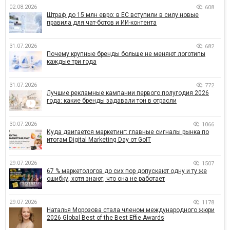
02.08.2026
608
Штраф до 15 млн евро: в ЕС вступили в силу новые
правила для чат-ботов и ИИ-контента
31.07.2026
682
Почему крупные бренды больше не меняют логотипы
каждые три года
31.07.2026
772
Лучшие рекламные кампании первого полугодия 2026
года: какие бренды задавали тон в отрасли
30.07.2026
1066
Куда двигается маркетинг: главные сигналы рынка по
итогам Digital Marketing Day от GoIT
29.07.2026
1507
67 % маркетологов до сих пор допускают одну и ту же
ошибку, хотя знают, что она не работает
29.07.2026
1178
Наталья Морозова стала членом международного жюри
2026 Global Best of the Best Effie Awards