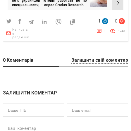
80% украинцев готовы работать не по
записям
специальности, — опрос Gradus Research
1
0
Написать
0
1743
в
редакцию
0
Коментарів
Залишити свій коментар
ЗАЛИШИТИ КОМЕНТАР