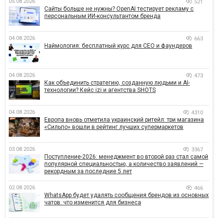
05.08.2026
521
Сайты больше не нужны? OpenAI тестирует рекламу с
персональным ИИ-консультантом бренда
04.08.2026
663
Наймология: бесплатный курс для CEO и фаундеров
04.08.2026
473
Как объединить стратегию, созданную людьми и AI-
технологии? Кейс izi и агентства SHOTS
04.08.2026
4310
Европа вновь отметила украинский ритейл: три магазина
«Сильпо» вошли в рейтинг лучших супермаркетов
03.08.2026
3367
Поступление-2026: менеджмент во второй раз стал самой
популярной специальностью, а количество заявлений —
рекордным за последние 5 лет
02.08.2026
466
WhatsApp будет удалять сообщения брендов из основных
чатов: что изменится для бизнеса