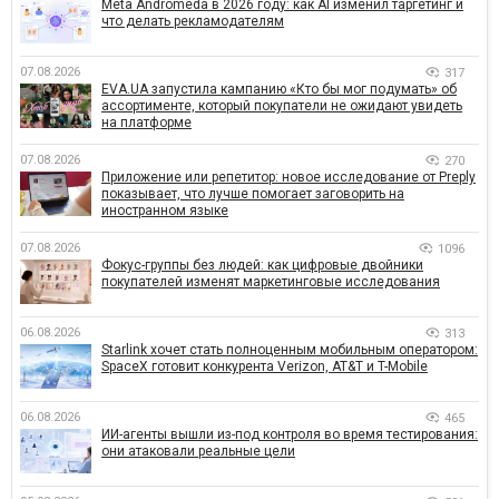
Meta Andromeda в 2026 году: как AI изменил таргетинг и
что делать рекламодателям
07.08.2026
317
EVA.UA запустила кампанию «Кто бы мог подумать» об
ассортименте, который покупатели не ожидают увидеть
на платформе
07.08.2026
270
Приложение или репетитор: новое исследование от Preply
показывает, что лучше помогает заговорить на
иностранном языке
07.08.2026
1096
Фокус-группы без людей: как цифровые двойники
покупателей изменят маркетинговые исследования
06.08.2026
313
Starlink хочет стать полноценным мобильным оператором:
SpaceX готовит конкурента Verizon, AT&T и T-Mobile
06.08.2026
465
ИИ-агенты вышли из-под контроля во время тестирования:
они атаковали реальные цели