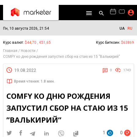
Пн, 10 августа 2026, 21:54
UA
RU
Курс валют:
$44,70 , €51,65
Курс Биткоин:
$63869
Главная
Новости
COMFY ко дню рождения запустил сбор на стаю из 15 ”Валькирий”
19.08.2022
0
1743
Время чтения: 1.8 мин.
COMFY КО ДНЮ РОЖДЕНИЯ
ЗАПУСТИЛ СБОР НА СТАЮ ИЗ 15
”ВАЛЬКИРИЙ”
1
0