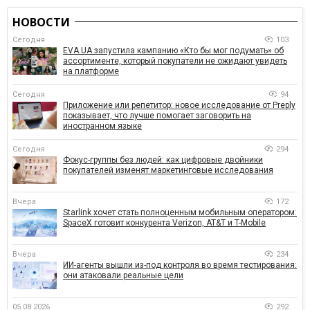
НОВОСТИ
Сегодня
103
EVA.UA запустила кампанию «Кто бы мог подумать» об
ассортименте, который покупатели не ожидают увидеть
на платформе
Сегодня
94
Приложение или репетитор: новое исследование от Preply
показывает, что лучше помогает заговорить на
иностранном языке
Сегодня
294
Фокус-группы без людей: как цифровые двойники
покупателей изменят маркетинговые исследования
Вчера
172
Starlink хочет стать полноценным мобильным оператором:
SpaceX готовит конкурента Verizon, AT&T и T-Mobile
Вчера
234
ИИ-агенты вышли из-под контроля во время тестирования:
они атаковали реальные цели
05.08.2026
292