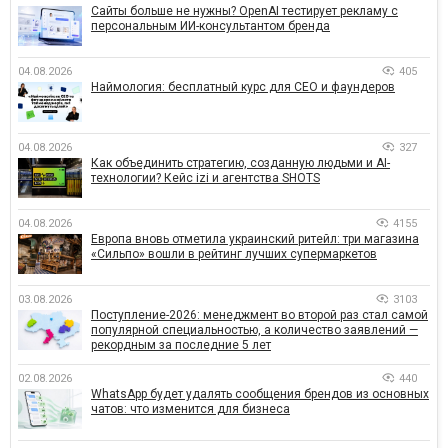
Сайты больше не нужны? OpenAI тестирует рекламу с
персональным ИИ-консультантом бренда
04.08.2026
405
Наймология: бесплатный курс для CEO и фаундеров
04.08.2026
327
Как объединить стратегию, созданную людьми и AI-
технологии? Кейс izi и агентства SHOTS
04.08.2026
4155
Европа вновь отметила украинский ритейл: три магазина
«Сильпо» вошли в рейтинг лучших супермаркетов
03.08.2026
3103
Поступление-2026: менеджмент во второй раз стал самой
популярной специальностью, а количество заявлений —
рекордным за последние 5 лет
02.08.2026
440
WhatsApp будет удалять сообщения брендов из основных
чатов: что изменится для бизнеса