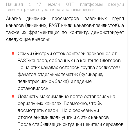
Начиная с 47 недели, ОТТ платформы вернули
телесмотрение до уровня «эталонных» недель.
Анализ динамики просмотров различных групп
каналов (линейных, FAST и/или каналов-плейлистов), а
также их фрагментация по контенту, демонстрирует
следующие выводы:
Самый быстрый отток зрителей произошел от
FAST-каналов, собранных на контенте блогеров.
Но на этих каналах осталась группа лоялистов/
фанатов отдельных тематик (кулинария,
педиатрия или рыбалка), и падение
остановилось.
Лоялисты максимально долго оставались на
сериальных каналах. Возможно, чтобы
досмотреть сезон… Но с серьезными
отключениями люди ушли и с этих каналов.
После стабилизации ситуации ценители сериалов