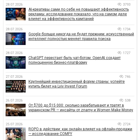
28.07.2026
3793
AI-креативы сами по себе не повышают эффективность
рекламы: исследование показало, что на самом деле
влияет на эффективность кампаний
28.07.2026
1734
Google больше никогда не будет прежним: искусственный
интеллект полностью меняет правила поиска
28.07.2026
1727
ChatGPT перестает быть чат-ботом. OpenAI создает
полноценную бизнес-платформу
27.07.2026
746
Крупнейший инвестиционный форум страны: успейте
купить билет на Lviv Invest Forum
26.07.2026
538
От $700 до $15 000: сколько зарабатывают и тратят в
украинском PR — инсайты от znamy и Women Make Money
25.07.2026
2724
ROPO в действии: как онлайн влияет на офлайн-продажи
— исследование COMFY