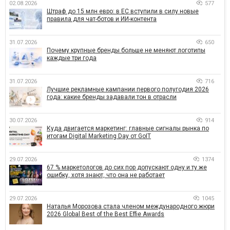
02.08.2026
577
Штраф до 15 млн евро: в ЕС вступили в силу новые
правила для чат-ботов и ИИ-контента
31.07.2026
650
Почему крупные бренды больше не меняют логотипы
каждые три года
31.07.2026
716
Лучшие рекламные кампании первого полугодия 2026
года: какие бренды задавали тон в отрасли
30.07.2026
914
Куда двигается маркетинг: главные сигналы рынка по
итогам Digital Marketing Day от GoIT
29.07.2026
1374
67 % маркетологов до сих пор допускают одну и ту же
ошибку, хотя знают, что она не работает
29.07.2026
1045
Наталья Морозова стала членом международного жюри
2026 Global Best of the Best Effie Awards