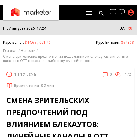
Пт, 7 августа 2026, 17:24
UA
RU
Курс валют:
$44,65 , €51,40
Курс Биткоин:
$64303
Главная
Новости
Смена зрительских предпочтений под влиянием блекаутов: линейные
каналы в ОТТ показали наибольшую устойчивость
10.12.2025
0
1172
Время чтения: 3.2 мин.
СМЕНА ЗРИТЕЛЬСКИХ
ПРЕДПОЧТЕНИЙ ПОД
ВЛИЯНИЕМ БЛЕКАУТОВ:
ЛИНЕЙНЫЕ КАНАЛЫ В ОТТ