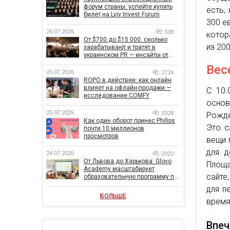
форум страны: успейте купить
есть,
билет на Lviv Invest Forum
300 е
26.07.2026
538
котор
От $700 до $15 000: сколько
из 20
зарабатывают и тратят в
украинском PR — инсайты от
znamy и Women Make Money
Вес
25.07.2026
2724
ROPO в действии: как онлайн
влияет на офлайн-продажи —
С 10.
исследование COMFY
основ
25.07.2026
3328
Рожде
Как один оборот принес Philips
Это с
почти 10 миллионов
просмотров
вещи 
для д
24.07.2026
2022
От Львова до Харькова: Glovo
Площа
Academy масштабирует
сайте
образовательную программу по
поддержке украинского
для п
бизнеса
БОЛЬШЕ
время
Впеч