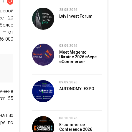
0
28.08.2026
ешевой
Lviv Invest Forum
ее 20
 более
е — от
86 000
03.09.2026
Meet Magento
Ukraine 2026 збере
eCommerce-
спільноту в Києві
09.09.2026
AUTONOMY: EXPO
ечение
тиг 55
наших
06.10.2026
ире по
E-commerce
Conference 2026