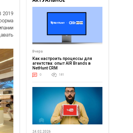
АКТУАЛЬНОЕ
В 2019
тформа
мпании
давать
Вчера
Как настроить процессы для
агентства: опыт AIR Brands в
NetHunt CRM
0
181
24.02.2026