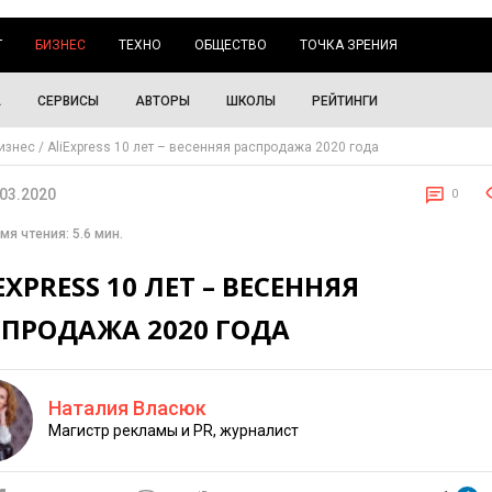
Г
БИЗНЕС
ТЕХНО
ОБЩЕСТВО
ТОЧКА ЗРЕНИЯ
А
СЕРВИСЫ
АВТОРЫ
ШКОЛЫ
РЕЙТИНГИ
изнес
AliExpress 10 лет – весенняя распродажа 2020 года
.03.2020
0
мя чтения: 5.6 мин.
EXPRESS 10 ЛЕТ – ВЕСЕННЯЯ
СПРОДАЖА 2020 ГОДА
Наталия Власюк
Магистр рекламы и PR, журналист