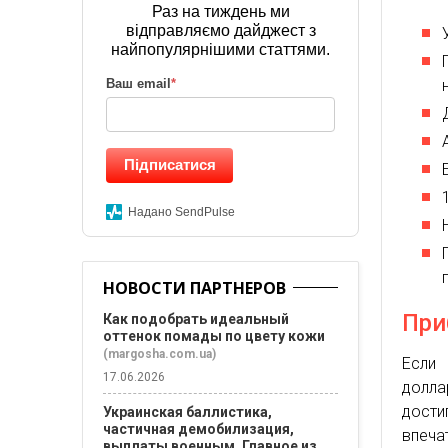
Раз на тиждень ми
відправляємо дайджест з
найпопулярнішими статтями.
Ваш email
*
Підписатися
Надано SendPulse
НОВОСТИ ПАРТНЕРОВ
При
Как подобрать идеальный
оттенок помады по цвету кожи
(margosha.com.ua)
Если 
17.06.2026
долла
дости
Украинская баллистика,
частичная демобилизация,
впеча
выплаты военным. Главное из