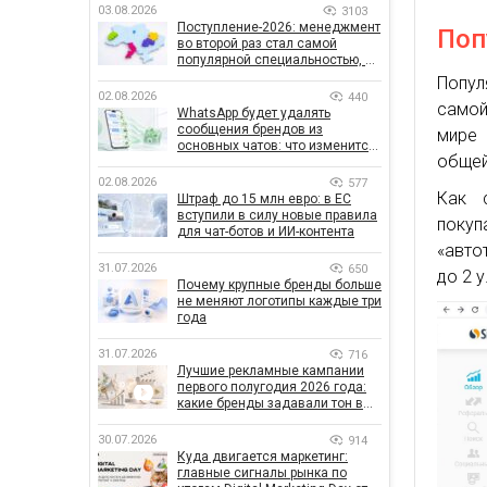
03.08.2026
3103
Поступление-2026: менеджмент
Поп
во второй раз стал самой
популярной специальностью, а
количество заявлений —
Попул
рекордным за последние 5 лет
02.08.2026
440
самой
WhatsApp будет удалять
сообщения брендов из
мире 
основных чатов: что изменится
общей
для бизнеса
02.08.2026
577
Как 
Штраф до 15 млн евро: в ЕС
вступили в силу новые правила
покуп
для чат-ботов и ИИ-контента
«авто
31.07.2026
650
до 2 у
Почему крупные бренды больше
не меняют логотипы каждые три
года
31.07.2026
716
Лучшие рекламные кампании
первого полугодия 2026 года:
какие бренды задавали тон в
отрасли
30.07.2026
914
Куда двигается маркетинг:
главные сигналы рынка по