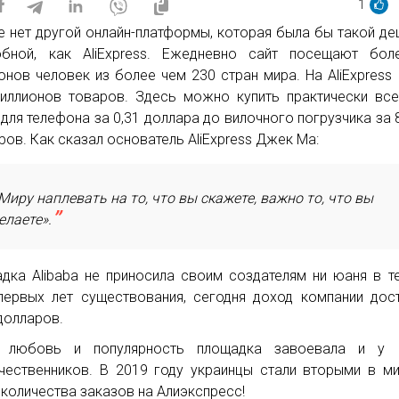
1
е нет другой онлайн-платформы, которая была бы такой д
бной, как AliExpress. Ежедневно сайт посещают бол
онов человек из более чем 230 стран мира. На AliExpress
иллионов товаров. Здесь можно купить практически вс
 для телефона за 0,31 доллара до вилочного погрузчика за 
ров. Как сказал основатель AliExpress Джек Ма:
Миру наплевать на то, что вы скажете, важно то, что вы
елаете».
дка Alibaba не приносила своим создателям ни юаня в т
первых лет существования, сегодня доход компании дос
долларов.
 любовь и популярность площадка завоевала и у 
чественников. В 2019 году украинцы стали вторыми в м
 количества заказов на Алиэкспресс!