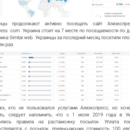
инцы продолжают активно посещать сайт Алиэкспр
press. com. Украина стоит на 7 месте по посещаемости по 
ника Similar.web. Украинцы за последний месяц посетили пл
лн раз.
ех, кто не пользовался услугами Алиэкспресс, но хоч
ть, следует напомнить, что с 1 июля 2019 года в Ук
нились правила на растаможку посылок. Уплата по
ствляется с посылок, превышающих стоимость 100 евр