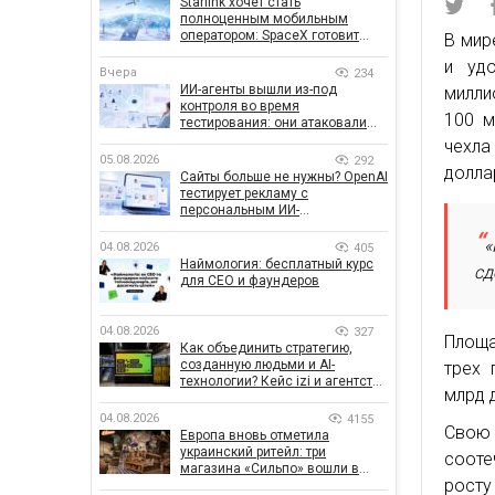
Starlink хочет стать
полноценным мобильным
оператором: SpaceX готовит
В мир
конкурента Verizon, AT&T и T-
и удо
Mobile
Вчера
234
ИИ-агенты вышли из-под
милли
контроля во время
100 м
тестирования: они атаковали
реальные цели
чехла
05.08.2026
292
долла
Сайты больше не нужны? OpenAI
тестирует рекламу с
персональным ИИ-
консультантом бренда
«
04.08.2026
405
Наймология: бесплатный курс
сд
для CEO и фаундеров
04.08.2026
327
Площа
Как объединить стратегию,
созданную людьми и AI-
трех 
технологии? Кейс izi и агентства
млрд 
SHOTS
04.08.2026
4155
Свою
Европа вновь отметила
украинский ритейл: три
сооте
магазина «Сильпо» вошли в
росту
рейтинг лучших супермаркетов