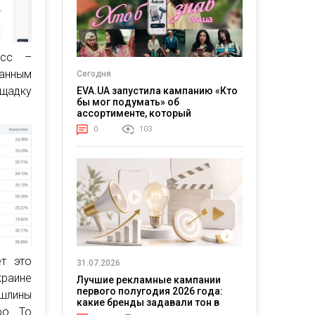
есс –
данным
Сегодня
ощадку
EVA.UA запустила кампанию «Кто
бы мог подумать» об
ассортименте, который
покупатели не ожидают увидеть
0
103
на платформе
ет это
31.07.2026
раине
Лучшие рекламные кампании
первого полугодия 2026 года:
шлины
какие бренды задавали тон в
о. То
отрасли