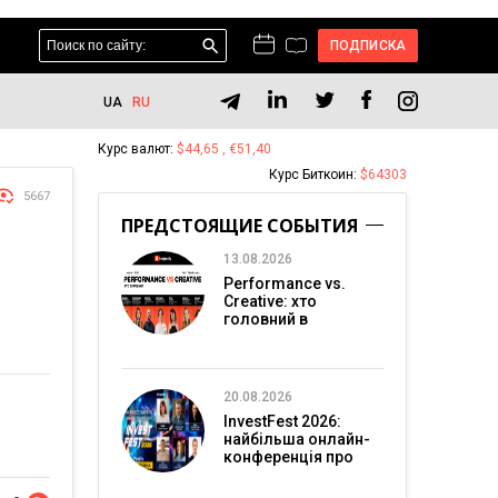
ПОДПИСКА
UA
RU
Курс валют:
$44,65 , €51,40
Курс Биткоин:
$64303
5667
ПРЕДСТОЯЩИЕ СОБЫТИЯ
13.08.2026
Performance vs.
Creative: хто
головний в
перформанс-
маркетингу?
20.08.2026
InvestFest 2026:
найбільша онлайн-
конференція про
інвестиції