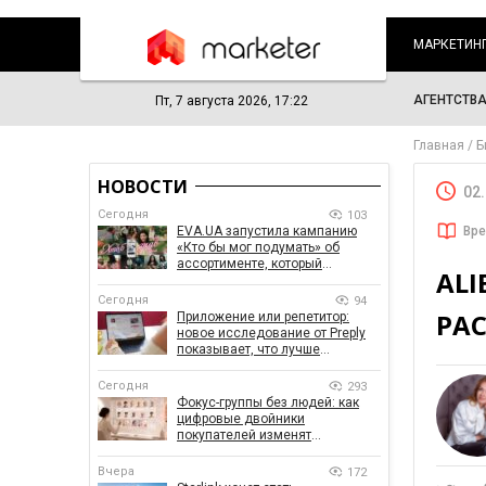
МАРКЕТИН
АГЕНТСТВ
Пт, 7 августа 2026, 17:22
Главная
Б
НОВОСТИ
02
Сегодня
103
EVA.UA запустила кампанию
Вре
«Кто бы мог подумать» об
ассортименте, который
ALI
покупатели не ожидают увидеть
на платформе
Сегодня
94
РА
Приложение или репетитор:
новое исследование от Preply
показывает, что лучше
помогает заговорить на
иностранном языке
Сегодня
293
Фокус-группы без людей: как
цифровые двойники
покупателей изменят
маркетинговые исследования
Вчера
172