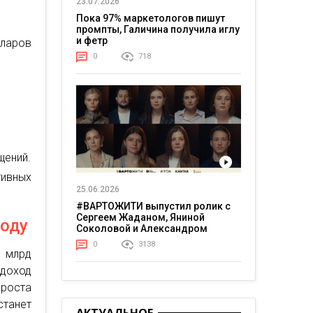
23.07.2026
Пока 97% маркетологов пишут
промпты, Галичина получила иглу
и фетр
лларов
0
718
щений.
тивных
25.06.2026
#ВАРТОЖИТИ выпустил ролик с
Сергеем Жаданом, Яниной
году
Соколовой и Александром
Тереном о жизни в постоянном
0
3138
напряжении
1 млрд
 доход
роста
станет