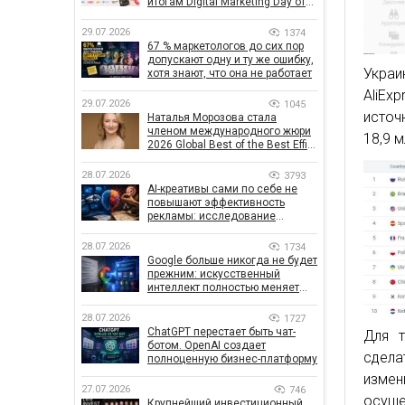
итогам Digital Marketing Day от
GoIT
29.07.2026
1374
67 % маркетологов до сих пор
допускают одну и ту же ошибку,
Укра
хотя знают, что она не работает
AliEx
29.07.2026
1045
источ
Наталья Морозова стала
членом международного жюри
18,9 м
2026 Global Best of the Best Effie
Awards
28.07.2026
3793
AI-креативы сами по себе не
повышают эффективность
рекламы: исследование
показало, что на самом деле
влияет на эффективность
28.07.2026
1734
кампаний
Google больше никогда не будет
прежним: искусственный
интеллект полностью меняет
правила поиска
28.07.2026
1727
ChatGPT перестает быть чат-
Для т
ботом. OpenAI создает
сдела
полноценную бизнес-платформу
изме
27.07.2026
746
осуще
Крупнейший инвестиционный