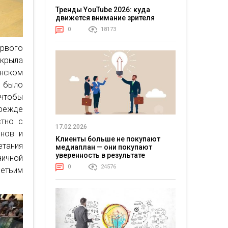
Тренды YouTube 2026: куда
движется внимание зрителя
0
18173
рвого
ткрыла
анском
м было
 чтобы
прежде
стно с
17.02.2026
онов и
Клиенты больше не покупают
тания
медиаплан — они покупают
уверенность в результате
ничной
0
24576
ретьим