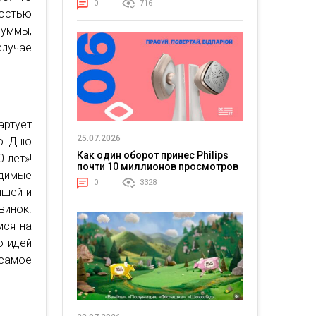
0
716
мостью
суммы,
случае
артует
25.07.2026
ко Дню
Как один оборот принес Philips
 лет»!
почти 10 миллионов просмотров
одимые
0
3328
ышей и
винок.
мся на
о идей
 самое