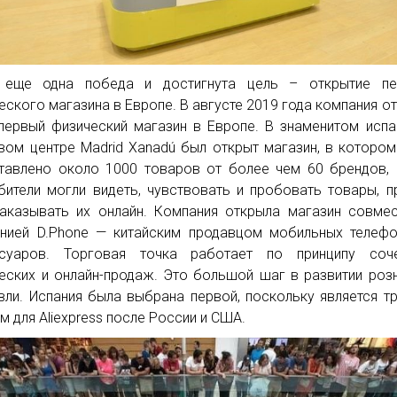
 еще одна победа и достигнута цель – открытие пе
еского магазина в Европе. В августе 2019 года компания о
первый физический магазин в Европе. В знаменитом исп
вом центре Madrid Xanadú был открыт магазин, в которо
тавлено около 1000 товаров от более чем 60 брендов,
бители могли видеть, чувствовать и пробовать товары, 
аказывать их онлайн. Компания открыла магазин совме
нией D.Phone — китайским продавцом мобильных телеф
ссуаров. Торговая точка работает по принципу соче
еских и онлайн-продаж. Это большой шаг в развитии роз
вли. Испания была выбрана первой, поскольку является т
м для Aliexpress после России и США.