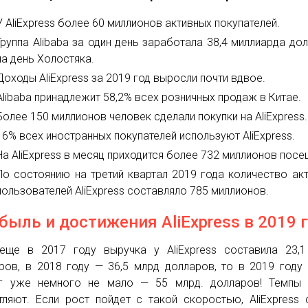
У AliExpress более 60 миллионов активных покупателей.
Группа Alibaba за один день заработала 38,4 миллиарда до
на день Холостяка.
Доходы AliExpress за 2019 год выросли почти вдвое.
Alibaba принадлежит 58,2% всех розничных продаж в Китае.
Более 150 миллионов человек сделали покупки на AliExpress.
16% всех иностранных покупателей используют AliExpress.
На AliExpress в месяц приходится более 732 миллионов посе
По состоянию на третий квартал 2019 года количество ак
пользователей AliExpress составляло 785 миллионов.
быль и достижения AliExpress в 2019 
еще в 2017 году выручка у AliExpress составила 23,
ров, в 2018 году — 36,5 млрд долларов, то в 2019 году
г уже немного не мало — 55 млрд. долларов! Темпы 
тляют. Если рост пойдет с такой скоростью, AliExpress 