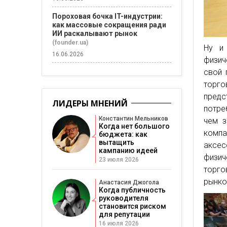
Пороховая бочка IT-индустрии:
как массовые сокращения ради
ИИ раскалывают рынок
(founder.ua)
Ну и
16.06.2026
физич
свой 
торго
предс
ЛИДЕРЫ МНЕНИЙ
потре
Константин Мельников
чем з
Когда нет большого
компа
бюджета: как
вытащить
аксе
кампанию идеей
физич
23 июля 2026
торго
рынко
Анастасия Джогола
Когда публичность
руководителя
становится риском
для репутации
16 июля 2026