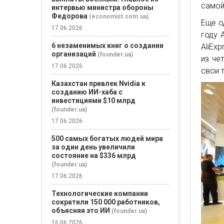
самой
интервью министра обороны
Федорова
(economist.com.ua)
Еще о
17.06.2026
году 
6 незаменимых книг о создании
AliEx
организаций
(founder.ua)
из че
17.06.2026
свои 
Казахстан привлек Nvidia к
созданию ИИ-хаба с
инвестициями $10 млрд
(founder.ua)
17.06.2026
500 самых богатых людей мира
за один день увеличили
состояние на $336 млрд
(founder.ua)
17.06.2026
Технологические компании
сократили 150 000 работников,
объясняя это ИИ
(founder.ua)
16.06.2026