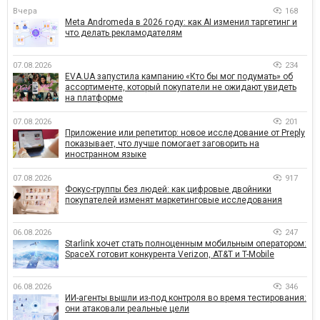
Вчера
168
Meta Andromeda в 2026 году: как AI изменил таргетинг и
что делать рекламодателям
07.08.2026
234
EVA.UA запустила кампанию «Кто бы мог подумать» об
ассортименте, который покупатели не ожидают увидеть
на платформе
07.08.2026
201
Приложение или репетитор: новое исследование от Preply
показывает, что лучше помогает заговорить на
иностранном языке
07.08.2026
917
Фокус-группы без людей: как цифровые двойники
покупателей изменят маркетинговые исследования
06.08.2026
247
Starlink хочет стать полноценным мобильным оператором:
SpaceX готовит конкурента Verizon, AT&T и T-Mobile
06.08.2026
346
ИИ-агенты вышли из-под контроля во время тестирования:
они атаковали реальные цели