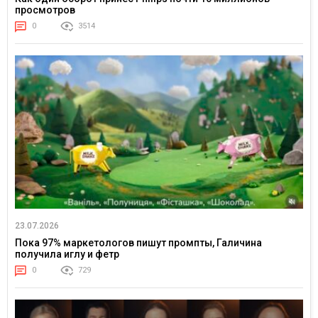
просмотров
0
3514
23.07.2026
Пока 97% маркетологов пишут промпты, Галичина
получила иглу и фетр
0
729