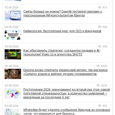
05.08.2026
413
Сайты больше не нужны? OpenAI тестирует рекламу с
персональным ИИ-консультантом бренда
04.08.2026
540
Наймология: бесплатный курс для CEO и фаундеров
04.08.2026
393
Как объединить стратегию, созданную людьми и AI-
технологии? Кейс izi и агентства SHOTS
04.08.2026
4223
Европа вновь отметила украинский ритейл: три магазина
«Сильпо» вошли в рейтинг лучших супермаркетов
03.08.2026
3233
Поступление-2026: менеджмент во второй раз стал самой
популярной специальностью, а количество заявлений —
рекордным за последние 5 лет
02.08.2026
452
WhatsApp будет удалять сообщения брендов из основных
чатов: что изменится для бизнеса