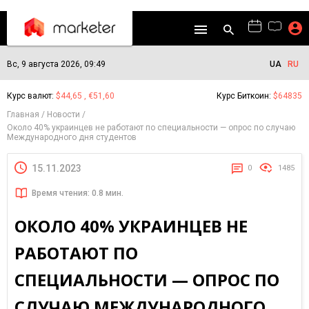
Вс, 9 августа 2026, 09:49
UA
RU
Курс валют:
$44,65 , €51,60
Курс Биткоин:
$64835
Главная
Новости
Около 40% украинцев не работают по специальности — опрос по случаю
Международного дня студентов
15.11.2023
0
1485
Время чтения: 0.8 мин.
ОКОЛО 40% УКРАИНЦЕВ НЕ
РАБОТАЮТ ПО
СПЕЦИАЛЬНОСТИ — ОПРОС ПО
СЛУЧАЮ МЕЖДУНАРОДНОГО