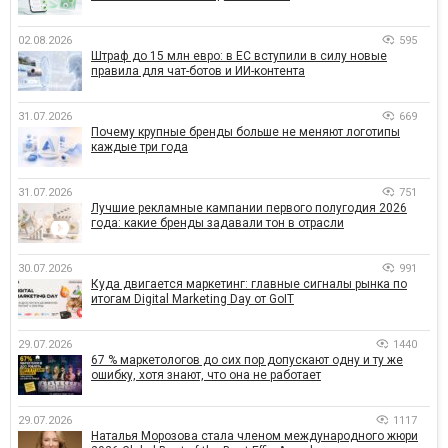
02.08.2026
595
Штраф до 15 млн евро: в ЕС вступили в силу новые
правила для чат-ботов и ИИ-контента
31.07.2026
669
Почему крупные бренды больше не меняют логотипы
каждые три года
31.07.2026
751
Лучшие рекламные кампании первого полугодия 2026
года: какие бренды задавали тон в отрасли
30.07.2026
991
Куда двигается маркетинг: главные сигналы рынка по
итогам Digital Marketing Day от GoIT
29.07.2026
1440
67 % маркетологов до сих пор допускают одну и ту же
ошибку, хотя знают, что она не работает
29.07.2026
1117
Наталья Морозова стала членом международного жюри