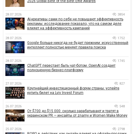
2026 Global Best of the Best Effie Awards
28.07.2026
3854
AI-креативы сами по себе не повышают эффективность
рекламы: исследование показало, что на самом деле
влияет на эффективность кампаний
28.07.2026
1752
Google больше никогда не будет прежним: искусственный
интеллект полностью меняет правила поиска
28.07.2026
1745
ChatGPT перестает быть чат-ботом. OpenAI создает
полноценную бизнес-платформу
27.07.2026
827
Крупнейший инвестиционный форум страны: успейте
купить билет на Lviv Invest Forum
26.07.2026
548
От $700 до $15 000: сколько зарабатывают и тратят в
украинском PR — инсайты от znamy и Women Make Money
25.07.2026
2798
ROPO в действии: как онлайн влияет на офлайн-продажи