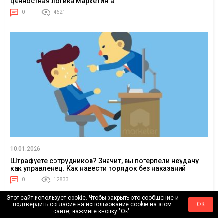
ценностная логика маркетинга
0
4621
10.01.2026
Штрафуете сотрудников? Значит, вы потерпели неудачу
как управленец. Как навести порядок без наказаний
0
12833
Этот сайт использует cookie. Чтобы закрыть это сообщение и
подтвердить согласие на
использование cookie
на этом
ОК
сайте, нажмите кнопку "Ок".