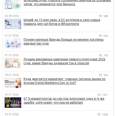
WhatsApp будет удалять сообщения брендов из основных
чатов: что изменится для бизнеса
02.08.2026
588
Штраф до 15 млн евро: в ЕС вступили в силу новые
правила для чат-ботов и ИИ-контента
31.07.2026
663
Почему крупные бренды больше не меняют логотипы
каждые три года
31.07.2026
740
Лучшие рекламные кампании первого полугодия 2026
года: какие бренды задавали тон в отрасли
30.07.2026
956
Куда двигается маркетинг: главные сигналы рынка по
итогам Digital Marketing Day от GoIT
29.07.2026
1421
67 % маркетологов до сих пор допускают одну и ту же
ошибку, хотя знают, что она не работает
29.07.2026
1086