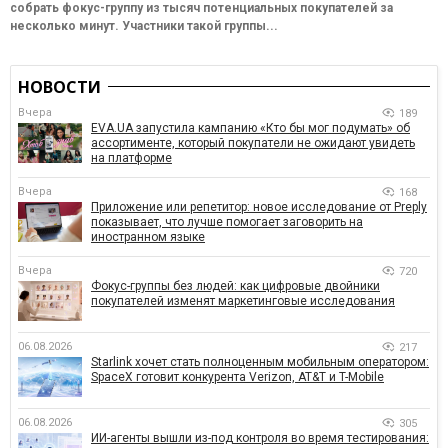
собрать фокус-группу из тысяч потенциальных покупателей за
несколько минут. Участники такой группы...
НОВОСТИ
Вчера
189
EVA.UA запустила кампанию «Кто бы мог подумать» об
ассортименте, который покупатели не ожидают увидеть
на платформе
Вчера
168
Приложение или репетитор: новое исследование от Preply
показывает, что лучше помогает заговорить на
иностранном языке
Вчера
720
Фокус-группы без людей: как цифровые двойники
покупателей изменят маркетинговые исследования
06.08.2026
217
Starlink хочет стать полноценным мобильным оператором:
SpaceX готовит конкурента Verizon, AT&T и T-Mobile
06.08.2026
305
ИИ-агенты вышли из-под контроля во время тестирования: