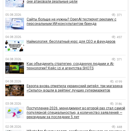
они атаковали реальные цели
05.08.2026
371
Сайты больше не нужны? OpenAI тестирует рекламу с
персональным ИИ-консультантом бренда
04.08.2026
497
Наймология: бесплатный курс для CEO и фаундеров
04.08.2026
371
Как объединить стратегию, созданную людьми и AI-
технологии? Кейс izi и агентства SHOTS
04.08.2026
4199
Европа вновь отметила украинский ритейл: три магазина
«Сильпо» вошли в рейтинг лучших супермаркетов
03.08.2026
3186
Поступление-2026: менеджмент во второй раз стал самой
популярной специальностью, а количество заявлений —
рекордным за последние 5 лет
02.08.2026
448