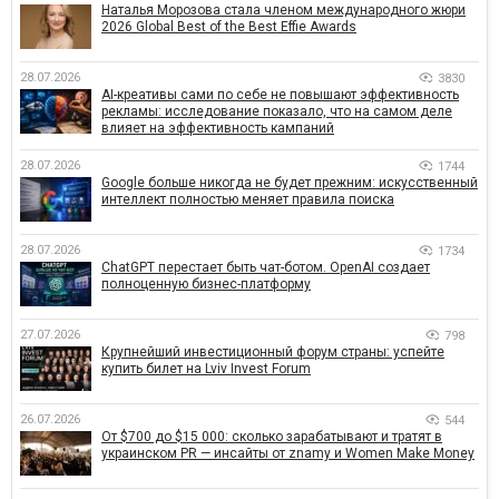
Наталья Морозова стала членом международного жюри
2026 Global Best of the Best Effie Awards
28.07.2026
3830
AI-креативы сами по себе не повышают эффективность
рекламы: исследование показало, что на самом деле
влияет на эффективность кампаний
28.07.2026
1744
Google больше никогда не будет прежним: искусственный
интеллект полностью меняет правила поиска
28.07.2026
1734
ChatGPT перестает быть чат-ботом. OpenAI создает
полноценную бизнес-платформу
27.07.2026
798
Крупнейший инвестиционный форум страны: успейте
купить билет на Lviv Invest Forum
26.07.2026
544
От $700 до $15 000: сколько зарабатывают и тратят в
украинском PR — инсайты от znamy и Women Make Money