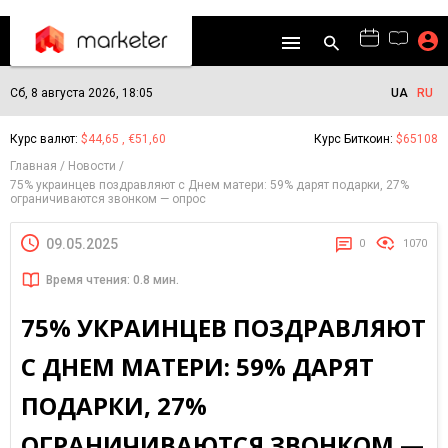
Сб, 8 августа 2026, 18:05
UA
RU
Курс валют:
$44,65 , €51,60
Курс Биткоин:
$65108
Главная
Новости
75% украинцев поздравляют с Днем матери: 59% дарят подарки, 27%
ограничиваются звонком — опрос
09.05.2025
0
1070
Время чтения: 0.8 мин.
75% УКРАИНЦЕВ ПОЗДРАВЛЯЮТ
С ДНЕМ МАТЕРИ: 59% ДАРЯТ
ПОДАРКИ, 27%
ОГРАНИЧИВАЮТСЯ ЗВОНКОМ —