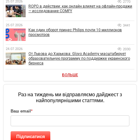
25.07.2026
2770
ROPO в действии: как онлайн влияет на офлайн-продажи
— исследование COMFY
25.07.2026
3441
Как один оборот принес Philips почти 10 миллионов
просмотров
24.07.2026
2030
От Львова до Харькова: Glovo Academy масштабирует
образовательную программу по поддержке украинского
бизнеса
БОЛЬШЕ
Раз на тиждень ми відправляємо дайджест з
найпопулярнішими статтями.
Ваш email
*
Підписатися