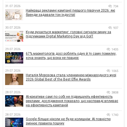
31.07.2026
734
Найкращі рекламні кампанії першого півріччя 2026: які
бренди задавали тон індустрії
30.07.2026
937
Куди рухається маркетинг: головні сигнали ринку за
підсумками Digital Marketing Day від GoIT
29.07.2026
1405
67% маркетологів досі роблять одну й ту саму помилку,
хоча знають, що вона не працює
29.07.2026
1065
Наталія Морозова стала членкинею міжнародного журі
2026 Global Best of the Best Effie Awards
28.07.2026
3808
AI-креативи самі по собі не підвищують ефективність
реклами: дослідження показало, що насправді впливає
на ефективність кампаній
28.07.2026
1740
Google більше ніколи не буде колишнім: AI повністю
змінює правила пошуку