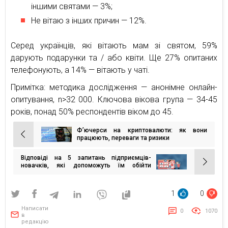
іншими святами — 3%;
Не вітаю з інших причин — 12%.
Серед українців, які вітають мам зі святом, 59%
дарують подарунки та / або квіти. Ще 27% опитаних
телефонують, а 14% — вітають у чаті.
Примітка: методика дослідження — анонімне онлайн-
опитування, n>32 000. Ключова вікова група — 34-45
років, понад 50% респондентів віком до 45.
Ф’ючерси на криптовалюти: як вони
Навігація
працюють, переваги та ризики
записів
Відповіді на 5 запитань підприємців-
новачків, які допоможуть їм обійти
конкурентів
1
0
Написати
0
1070
в
редакцію