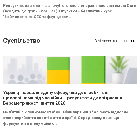
Рекрутингова агенція talanovyti спільно з операційною системою Core
(входять до групи FRACTAL) запускають безплатний курс
"Наймологія: як СEO та фаундерам...
Суспільство
Усі статті >>
Українці назвали єдину сферу, яка досі робить їх
щасливішими під час війни — результати дослідження
Барометр якості життя 2026
На п’ятий рік повномасштабної війни українці зберігають відносно
стале сприйняття якості життя в країні. Серед складових, що
формують загальну оцінку...