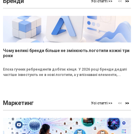
Бренди
Усі статті >>
Чому великі бренди більше не змінюють логотипи кожні три
роки
Епоха гучних ребрендингів добігає кінця. У 2026 році бренди дедалі
частіше інвестують не в нові логотипи, а у впізнавані елементи,...
Маркетинг
Усі статті >>