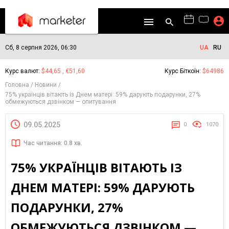
Сб, 8 серпня 2026, 06:30
UA
RU
Курс валют:
$44,65 , €51,60
Курс Біткоїн:
$64986
Головна
Новини
75% українців вітають із Днем матері: 59% дарують подарунки, 27%
обмежуються дзвінком — опитування
09.05.2025
0
1070
Час читання: 0.8 хв.
75% УКРАЇНЦІВ ВІТАЮТЬ ІЗ
ДНЕМ МАТЕРІ: 59% ДАРУЮТЬ
ПОДАРУНКИ, 27%
ОБМЕЖУЮТЬСЯ ДЗВІНКОМ —