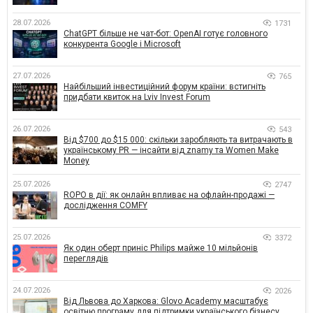
28.07.2026
1731
ChatGPT більше не чат-бот: OpenAI готує головного
конкурента Google і Microsoft
27.07.2026
765
Найбільший інвестиційний форум країни: встигніть
придбати квиток на Lviv Invest Forum
26.07.2026
543
Від $700 до $15 000: скільки заробляють та витрачають в
українському PR — інсайти від znamy та Women Make
Money
25.07.2026
2747
ROPO в дії: як онлайн впливає на офлайн-продажі —
дослідження COMFY
25.07.2026
3372
Як один оберт приніс Philips майже 10 мільйонів
переглядів
24.07.2026
2026
Від Львова до Харкова: Glovo Academy масштабує
освітню програму для підтримки українського бізнесу