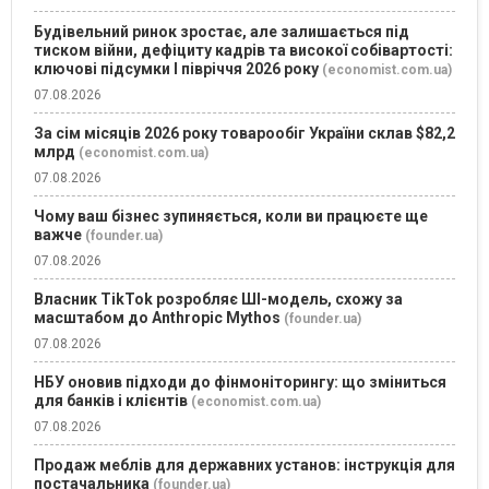
Будівельний ринок зростає, але залишається під
тиском війни, дефіциту кадрів та високої собівартості:
ключові підсумки І півріччя 2026 року
(economist.com.ua)
07.08.2026
За сім місяців 2026 року товарообіг України склав $82,2
млрд
(economist.com.ua)
07.08.2026
Чому ваш бізнес зупиняється, коли ви працюєте ще
важче
(founder.ua)
07.08.2026
Власник TikTok розробляє ШІ-модель, схожу за
масштабом до Anthropic Mythos
(founder.ua)
07.08.2026
НБУ оновив підходи до фінмоніторингу: що зміниться
для банків і клієнтів
(economist.com.ua)
07.08.2026
Продаж меблів для державних установ: інструкція для
постачальника
(founder.ua)