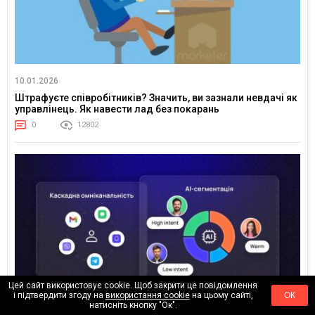
10.01.2026
Штрафуєте співробітників? Значить, ви зазнали невдачі як
управлінець. Як навести лад без покарань
0
12802
Цей сайт використовує cookie. Щоб закрити це повідомлення
і підтвердити згоду на
використання cookie
на цьому сайті,
ОК
натисніть кнопку "Ок".