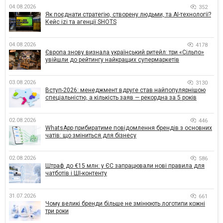
04.08.2026
352
Як поєднати стратегію, створену людьми, та AI-технології?
Кейс izi та агенції SHOTS
04.08.2026
4178
Європа знову визнала український ритейл: три «Сільпо»
увійшли до рейтингу найкращих супермаркетів
03.08.2026
3130
Вступ-2026: менеджмент вдруге став найпопулярнішою
спеціальністю, а кількість заяв — рекордна за 5 років
02.08.2026
446
WhatsApp прибиратиме повідомлення брендів з основних
чатів: що зміниться для бізнесу
02.08.2026
586
Штраф до €15 млн: у ЄС запрацювали нові правила для
чатботів і ШІ-контенту
31.07.2026
661
Чому великі бренди більше не змінюють логотипи кожні
три роки