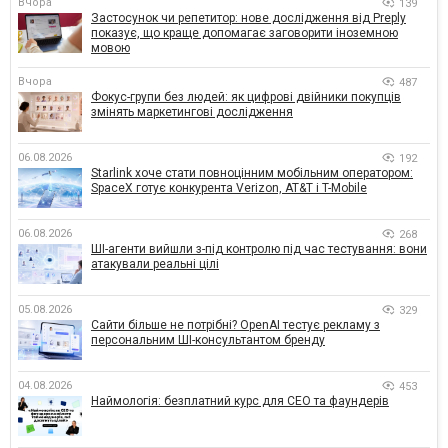
Вчора
139
Застосунок чи репетитор: нове дослідження від Preply
показує, що краще допомагає заговорити іноземною
мовою
Вчора
487
Фокус-групи без людей: як цифрові двійники покупців
змінять маркетингові дослідження
06.08.2026
192
Starlink хоче стати повноцінним мобільним оператором:
SpaceX готує конкурента Verizon, AT&T і T-Mobile
06.08.2026
268
ШІ-агенти вийшли з-під контролю під час тестування: вони
атакували реальні цілі
05.08.2026
329
Сайти більше не потрібні? OpenAI тестує рекламу з
персональним ШІ-консультантом бренду
04.08.2026
453
Наймологія: безплатний курс для CEO та фаундерів