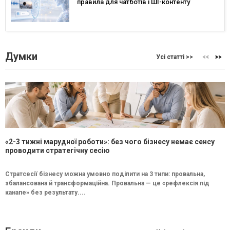
правила для чатботів і ШІ-контенту
Думки
Усі статті >>
«2-3 тижні марудної роботи»: без чого бізнесу немає сенсу
проводити стратегічну сесію
Стратсесії бізнесу можна умовно поділити на 3 типи: провальна,
збалансована й трансформаційна. Провальна — це «рефлексія під
канапе» без результату....