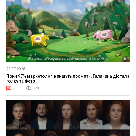
23.07.2026
Поки 97% маркетологів пишуть промпти, Галичина дістала
голку та фетр
0
724