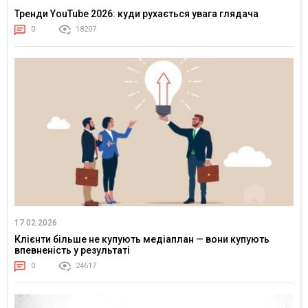
Тренди YouTube 2026: куди рухається увага глядача
0
18207
17.02.2026
Клієнти більше не купують медіаплан — вони купують
впевненість у результаті
0
24617