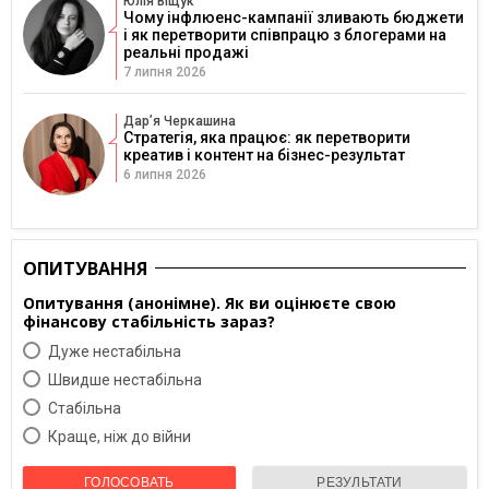
Юлія Віщук
Чому інфлюенс-кампанії зливають бюджети
і як перетворити співпрацю з блогерами на
реальні продажі
7 липня 2026
Дарʼя Черкашина
Стратегія, яка працює: як перетворити
креатив і контент на бізнес-результат
6 липня 2026
ОПИТУВАННЯ
Опитування (анонімне). Як ви оцінюєте свою
фінансову стабільність зараз?
Дуже нестабільна
Швидше нестабільна
Cтабільна
Краще, ніж до війни
ГОЛОСОВАТЬ
РЕЗУЛЬТАТИ