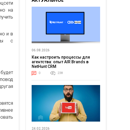
АКТУАЛЬНОЕ
оцсети
 но на
лучить
но и в
емы с
06.08.2026
Как настроить процессы для
агентства: опыт AIR Brands в
NetHunt CRM
 будет
0
238
 повод
другая
овятся
ивнее
ровать
24.02.2026