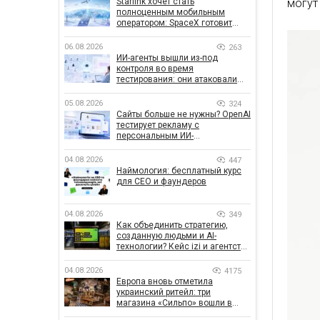
Starlink хочет стать
могут
полноценным мобильным
оператором: SpaceX готовит
конкурента Verizon, AT&T и T-
Mobile
06.08.2026
263
ИИ-агенты вышли из-под
контроля во время
тестирования: они атаковали
реальные цели
05.08.2026
324
Сайты больше не нужны? OpenAI
тестирует рекламу с
персональным ИИ-
консультантом бренда
04.08.2026
447
Наймология: бесплатный курс
для CEO и фаундеров
04.08.2026
349
Как объединить стратегию,
созданную людьми и AI-
технологии? Кейс izi и агентства
SHOTS
04.08.2026
4175
Европа вновь отметила
украинский ритейл: три
магазина «Сильпо» вошли в
рейтинг лучших супермаркетов