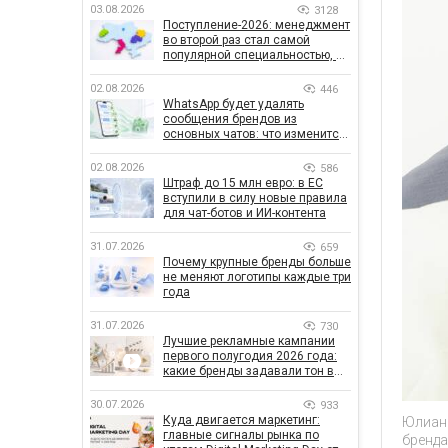
03.08.2026
3128
Поступление-2026: менеджмент
во второй раз стал самой
популярной специальностью, а
количество заявлений —
рекордным за последние 5 лет
02.08.2026
446
WhatsApp будет удалять
сообщения брендов из
основных чатов: что изменится
для бизнеса
02.08.2026
586
Штраф до 15 млн евро: в ЕС
вступили в силу новые правила
для чат-ботов и ИИ-контента
31.07.2026
659
Почему крупные бренды больше
не меняют логотипы каждые три
года
31.07.2026
730
Лучшие рекламные кампании
первого полугодия 2026 года:
какие бренды задавали тон в
отрасли
30.07.2026
933
Куда двигается маркетинг:
Юлиана
главные сигналы рынка по
бренда