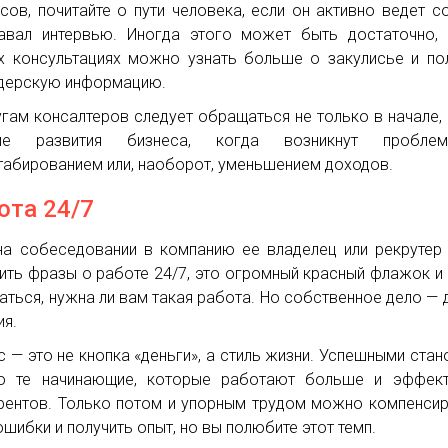
сов, почитайте о пути человека, если он активно ведет с
авал интервью. Иногда этого может быть достаточно,
х консультациях можно узнать больше о закулисье и по
дерскую информацию.
угам консалтеров следует обращаться не только в начале, 
ние развития бизнеса, когда возникнут пробл
абированием или, наоборот, уменьшением доходов.
ота 24/7
на собеседовании в компанию ее владелец или рекрутер
ить фразы о работе 24/7, это огромный красный флажок и
аться, нужна ли вам такая работа. Но собственное дело — 
ия.
с — это не кнопка «деньги», а стиль жизни. Успешными стан
о те начинающие, которые работают больше и эффект
рентов. Только потом и упорным трудом можно компенси
ошибки и получить опыт, но вы полюбите этот темп.