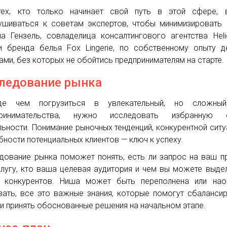
тех, кто только начинает свой путь в этой сфере, 
ушиваться к советам экспертов, чтобы минимизировать 
а Гензель, совладелица консалтингового агентства Heli
и бренда белья Fox Lingerie, по собственному опыту д
ами, без которых не обойтись предпринимателям на старте.
ледование рынка
де чем погрузиться в увлекательный, но сложны
принимательства, нужно исследовать избранную 
льности. Понимание рыночных тенденций, конкурентной ситу
бности потенциальных клиентов — ключ к успеху.
дование рынка поможет понять, есть ли запрос на ваш п
слугу, кто ваша целевая аудитория и чем вы можете выде
 конкурентов. Ниша может быть переполнена или нао
вать, все это важные знания, которые помогут сбаланси
 и принять обоснованные решения на начальном этапе.