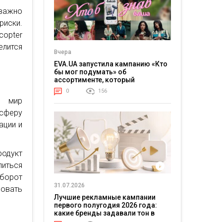
важно
риски.
copter
елится
Вчера
EVA.UA запустила кампанию «Кто
бы мог подумать» об
ассортименте, который
покупатели не ожидают увидеть
0
156
на платформе
й мир
сферу
ации и
родукт
литься
борот
31.07.2026
ровать
Лучшие рекламные кампании
первого полугодия 2026 года:
какие бренды задавали тон в
отрасли