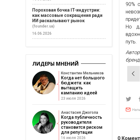
90% с
Пороховая бочка IT-индустрии:
невоз
как массовые сокращения ради
приде
ИИ раскалывают рынок
Но д
(founder.ua)
вдохн
16.06.2026
путь.
Автор
бренда
ЛИДЕРЫ МНЕНИЙ
Нав
Константин Мельников
Когда нет большого
по
бюджета: как
вытащить
зап
кампанию идеей
23 июля 2026
Нап
Анастасия Джогола
Когда публичность
руководителя
становится риском
для репутации
0
Комент
16 июля 2026