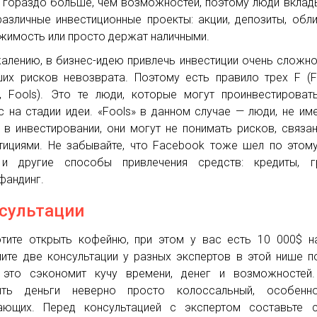
 гораздо больше, чем возможностей, поэтому люди вкла
различные инвестиционные проекты: акции, депозиты, обли
жимость или просто держат наличными.
алению, в бизнес-идею привлечь инвестиции очень сложно
их рисков невозврата. Поэтому есть правило трех F (Fr
y, Fools). Это те люди, которые могут проинвестирова
с на стадии идеи. «Fools» в данном случае — люди, не и
 в инвестировании, они могут не понимать рисков, связа
тициями. Не забывайте, что Facebook тоже шел по этому
и другие способы привлечения средств: кредиты, гр
фандинг.
сультации
тите открыть кофейню, при этом у вас есть 10 000$ н
ите две консультации у разных экспертов в этой нише п
 это сэкономит кучу времени, денег и возможностей.
ить деньги неверно просто колоссальный, особенн
ающих. Перед консультацией с экспертом составьте с