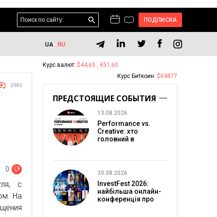
ПОДПИСКА
UA
RU
Курс валют:
$44,65 , €51,60
Курс Биткоин:
$64877
2983
ПРЕДСТОЯЩИЕ СОБЫТИЯ
13.08.2026
Performance vs.
Creative: хто
головний в
перформанс-
маркетингу?
0
20.08.2026
ля, с
InvestFest 2026:
найбільша онлайн-
ом. На
конференція про
ущения
інвестиції