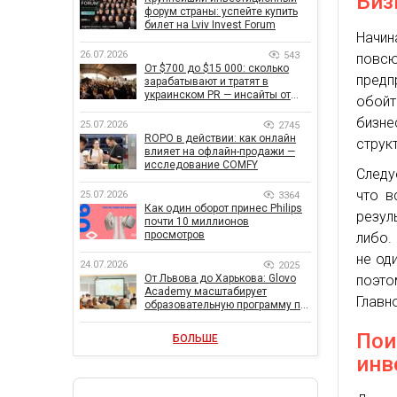
Биз
форум страны: успейте купить
билет на Lviv Invest Forum
Начин
26.07.2026
543
повсю
От $700 до $15 000: сколько
предп
зарабатывают и тратят в
украинском PR — инсайты от
обойт
znamy и Women Make Money
бизне
25.07.2026
2745
ROPO в действии: как онлайн
струк
влияет на офлайн-продажи —
исследование COMFY
Следу
что в
25.07.2026
3364
Как один оборот принес Philips
резул
почти 10 миллионов
просмотров
либо.
не од
24.07.2026
2025
поэто
От Львова до Харькова: Glovo
Academy масштабирует
Главн
образовательную программу по
поддержке украинского
бизнеса
Пои
БОЛЬШЕ
инв