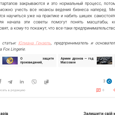
тартапов закрываются и это нормальный процесс, пото
можно учесть все нюансы ведения бизнеса наперед. М
тся научиться уже на практике и набить шишек самостоят
ля начала эти советы помогут понять масштабы, ко
овят, а кому-то покажут, что все-таки предпринимательство
 статьи:
Юлиана Гензель
, предприниматель и основате
 Fox Lingerie.
О защите
Армии дронов — год.
игация
произведений,
Массовое
плагиате и работе с
производство дронов
AI: для украинцев
в Украине, ударные
исям
создали бесплатный
роты БПЛА, обучение
курс-подкаст об
операторов дронов —
3
авторском праве
главные достижения
проекта
исать в редакцию
0
арів
Залишити свій 