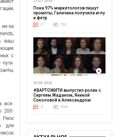
дывают
23.07.2026
гации,
Пока 97% маркетологов пишут
промпты, Галичина получила иглу
и фетр
0
723
 из-за
iends,
ть ваш
меющие
нных с
 пути.
анты,
25.06.2026
#ВАРТОЖИТИ выпустил ролик с
Сергеем Жаданом, Яниной
Соколовой и Александром
а все.
Тереном о жизни в постоянном
0
3165
напряжении
о 200-
 Риск
о для
писок