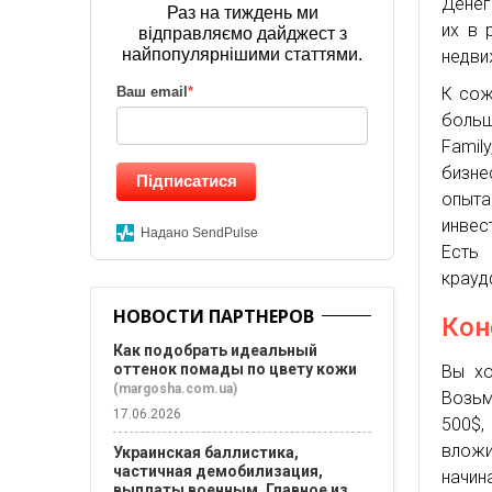
Денег
Раз на тиждень ми
их в 
відправляємо дайджест з
найпопулярнішими статтями.
недви
К сож
Ваш email
*
больш
Famil
бизне
Підписатися
опыта
инвес
Надано SendPulse
Есть 
крауд
НОВОСТИ ПАРТНЕРОВ
Кон
Как подобрать идеальный
оттенок помады по цвету кожи
Вы хо
(margosha.com.ua)
Возьм
17.06.2026
500$,
влож
Украинская баллистика,
частичная демобилизация,
начин
выплаты военным. Главное из