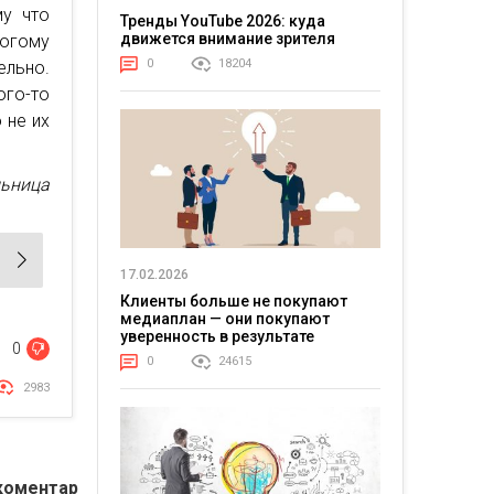
му что
Тренды YouTube 2026: куда
движется внимание зрителя
ногому
0
18204
ельно.
го-то
 не их
льница
17.02.2026
Клиенты больше не покупают
медиаплан — они покупают
уверенность в результате
0
0
24615
2983
коментар