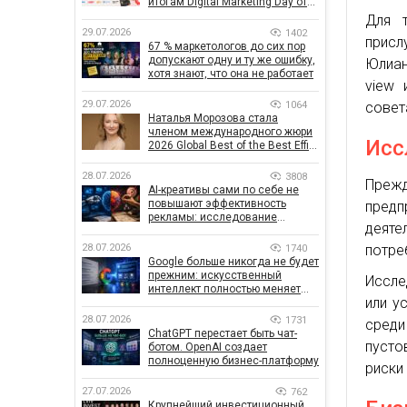
итогам Digital Marketing Day от
GoIT
Для 
29.07.2026
1402
присл
67 % маркетологов до сих пор
допускают одну и ту же ошибку,
Юлиан
хотя знают, что она не работает
view 
29.07.2026
1064
совет
Наталья Морозова стала
членом международного жюри
Исс
2026 Global Best of the Best Effie
Awards
28.07.2026
3808
Преж
AI-креативы сами по себе не
повышают эффективность
пред
рекламы: исследование
деяте
показало, что на самом деле
влияет на эффективность
потре
28.07.2026
1740
кампаний
Google больше никогда не будет
прежним: искусственный
Иссле
интеллект полностью меняет
или у
правила поиска
28.07.2026
1731
среди
ChatGPT перестает быть чат-
пусто
ботом. OpenAI создает
полноценную бизнес-платформу
риски
27.07.2026
762
Крупнейший инвестиционный