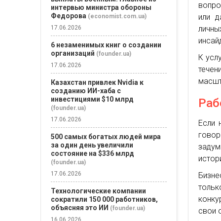
вопро
интервью министра обороны
Федорова
или д
(economist.com.ua)
личны
17.06.2026
инсай
6 незаменимых книг о создании
организаций
(founder.ua)
К усл
17.06.2026
тече
масшт
Казахстан привлек Nvidia к
созданию ИИ-хаба с
инвестициями $10 млрд
Раб
(founder.ua)
17.06.2026
Если 
говор
500 самых богатых людей мира
за один день увеличили
задум
состояние на $336 млрд
истор
(founder.ua)
17.06.2026
Бизне
тольк
Технологические компании
конку
сократили 150 000 работников,
объясняя это ИИ
(founder.ua)
свои 
16.06.2026