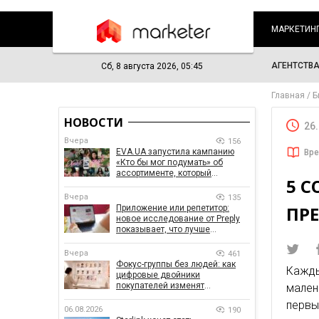
МАРКЕТИН
АГЕНТСТВ
Сб, 8 августа 2026, 05:45
Главная
Б
НОВОСТИ
26
Вчера
156
EVA.UA запустила кампанию
Вре
«Кто бы мог подумать» об
ассортименте, который
5 С
покупатели не ожидают увидеть
на платформе
Вчера
135
ПР
Приложение или репетитор:
новое исследование от Preply
показывает, что лучше
помогает заговорить на
иностранном языке
Вчера
461
Фокус-группы без людей: как
Кажд
цифровые двойники
покупателей изменят
мален
маркетинговые исследования
первы
06.08.2026
190