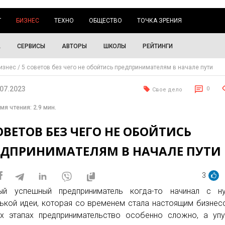
Г
БИЗНЕС
ТЕХНО
ОБЩЕСТВО
ТОЧКА ЗРЕНИЯ
А
СЕРВИСЫ
АВТОРЫ
ШКОЛЫ
РЕЙТИНГИ
изнес
5 советов без чего не обойтись предпринимателям в начале пути
.07.2023
0
Свое дело
мя чтения: 2.9 мин.
ОВЕТОВ БЕЗ ЧЕГО НЕ ОБОЙТИСЬ
ЕДПРИНИМАТЕЛЯМ В НАЧАЛЕ ПУТИ
3
ый успешный предприниматель когда-то начинал с ну
ькой идеи, которая со временем стала настоящим бизнес
х этапах предпринимательство особенно сложно, а уп