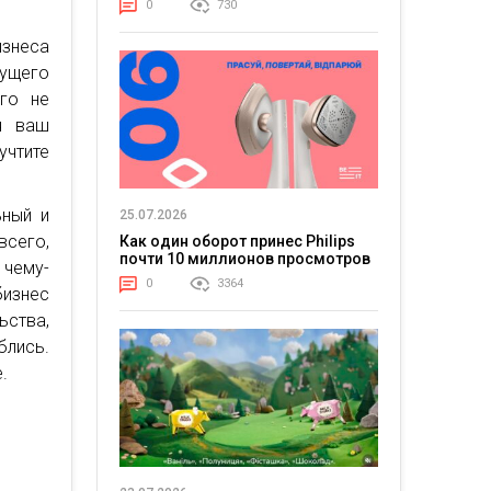
0
730
изнеса
ущего
его не
ся ваш
учтите
ьный и
25.07.2026
всего,
Как один оборот принес Philips
почти 10 миллионов просмотров
 чему-
0
3364
бизнес
ьства,
блись.
.