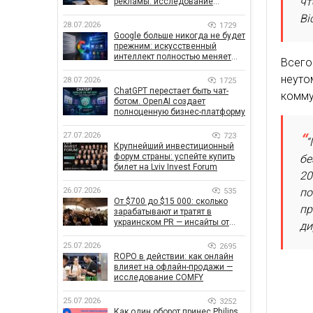
чт
рекламы: исследование
показало, что на самом деле
Bi
влияет на эффективность
28.07.2026
1729
кампаний
Google больше никогда не будет
прежним: искусственный
интеллект полностью меняет
Всего
правила поиска
неуто
28.07.2026
1725
ChatGPT перестает быть чат-
комму
ботом. OpenAI создает
полноценную бизнес-платформу
27.07.2026
723
“
Крупнейший инвестиционный
форум страны: успейте купить
бе
билет на Lviv Invest Forum
20
по
26.07.2026
535
От $700 до $15 000: сколько
пр
зарабатывают и тратят в
украинском PR — инсайты от
ди
znamy и Women Make Money
25.07.2026
2695
ROPO в действии: как онлайн
влияет на офлайн-продажи —
исследование COMFY
25.07.2026
3252
Как один оборот принес Philips