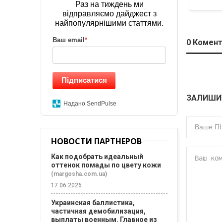
Раз на тиждень ми
відправляємо дайджест з
найпопулярнішими статтями.
Ваш email
*
0
Комент
Підписатися
ЗАЛИШИ
Надано SendPulse
НОВОСТИ ПАРТНЕРОВ
Как подобрать идеальный
оттенок помады по цвету кожи
(margosha.com.ua)
17.06.2026
Украинская баллистика,
частичная демобилизация,
выплаты военным. Главное из