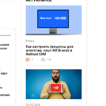
АКТУАЛЬНОЕ
Вчера
вышли
Как настроить процессы для
роля
агентства: опыт AIR Brands в
NetHunt CRM
я: они
0
136
ели
:
 курс
вь
ритейл:
а
ошли в
24.02.2026