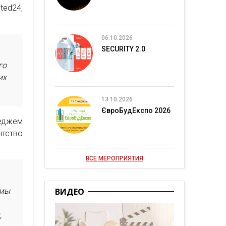
ted24,
06.10.2026
SECURITY 2.0
го
их
13.10.2026
ЄвроБудЕкспо 2026
седжем
тство
ВСЕ МЕРОПРИЯТИЯ
 мы
ВИДЕО
,