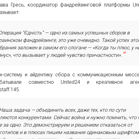
ава Гресь, координатор фандрейзинговой платформы Uni
азывает:
Операция “Єдність” — одно из самых успешных сборов в
раинском фандрейзинге, это уже очевидно. Такой успех это
брания заложен в самом его слогане — «Когда ты плюс, у н
нус», что вызывает у людей чувство причастности».
н-систему и айдентику сбора с коммуникационным мес
абатывали совместно United24 и креативное аген
staff.145.
Наша задача — объединить всех, даже тех, кто по сути
ляются конкурентами. Сейчас война и нужно помнить, что
е за одно. Это демонстрируем и решением отказаться от
готипов и в плюсах пишем названия одинаковым шрифтом