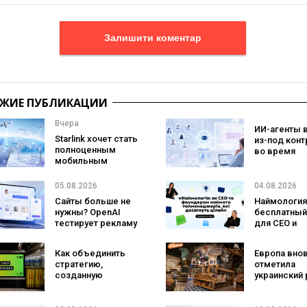
Залишити коментар
ЖИЕ ПУБЛИКАЦИИ
Вчера
ИИ-агенты 
Starlink хочет стать
из-под конт
полноценным
во время
мобильным
тестировани
оператором:
атаковали
SpaceX готовит
реальные ц
05.08.2026
04.08.2026
конкурента
Сайты больше не
Наймология
Verizon, AT&T и T-
нужны? OpenAI
бесплатный
Mobile
тестирует рекламу
для CEO и
с персональным
фаундеров
ИИ-консультантом
Как объединить
Европа вно
бренда
стратегию,
отметила
созданную
украинский 
людьми и AI-
три магазин
технологии? Кейс
«Сильпо» в