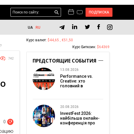
ПОДПИСКА
UA
RU
Курс валют:
$44,65 , €51,50
?
Курс Биткоин:
$64369
742
ПРЕДСТОЯЩИЕ СОБЫТИЯ
13.08.2026
Performance vs.
Creative: хто
ТО
головний в
перформанс-
маркетингу?
20.08.2026
InvestFest 2026:
найбільша онлайн-
0
конференція про
інвестиції
рацию