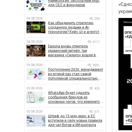
Наймология: бесплатный курс
«Єдні
для CEO и фаундеров
украи
04.08.2026
292
Как объединить стратегию,
созданную людьми и AI-
технологии? Кейс izi и агентства
SHOTS
04.08.2026
4117
Европа вновь отметила
украинский ритейл: три
магазина «Сильпо» вошли в
рейтинг лучших супермаркетов
03.08.2026
3051
Поступление-2026: менеджмент
во второй раз стал самой
популярной специальностью, а
количество заявлений —
рекордным за последние 5 лет
02.08.2026
435
WhatsApp будет удалять
сообщения брендов из
основных чатов: что изменится
для бизнеса
02.08.2026
571
Штраф до 15 млн евро: в ЕС
вступили в силу новые правила
для чат-ботов и ИИ-контента