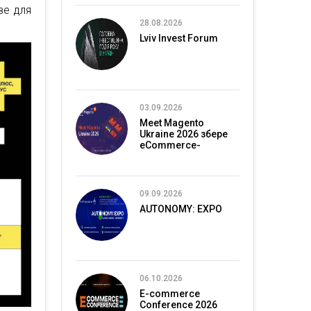
зе для
28.08.2026
Lviv Invest Forum
03.09.2026
Meet Magento
Ukraine 2026 збере
eCommerce-
спільноту в Києві
09.09.2026
AUTONOMY: EXPO
06.10.2026
E-commerce
Conference 2026