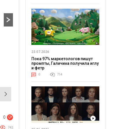
23.07.2026
Пока 97% маркетологов пишут
промпты, Галичина получила иглу
и фетр
0
714
0
742