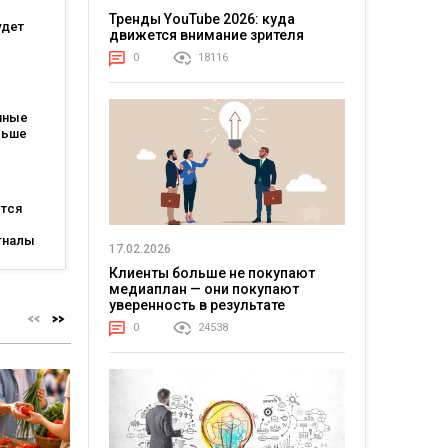
ших
тов
Тренды YouTube 2026: куда
удет
движется внимание зрителя
0
18116
атов:
ся для
пные
льше
каждые
ется
гналы
17.02.2026
огам
Клиенты больше не покупают
ting
медиаплан — они покупают
уверенность в результате
0
24538