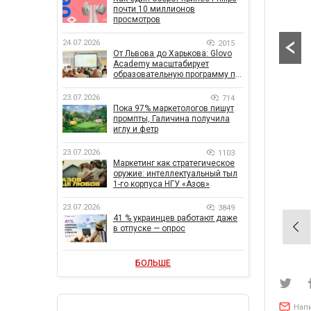
почти 10 миллионов
просмотров
24.07.2026
2015
От Львова до Харькова: Glovo
Academy масштабирует
образовательную программу по
поддержке украинского
бизнеса
23.07.2026
714
Пока 97% маркетологов пишут
промпты, Галичина получила
иглу и фетр
23.07.2026
1103
Маркетинг как стратегическое
оружие: интеллектуальный тыл
1-го корпуса НГУ «Азов»
23.07.2026
3849
41 % украинцев работают даже
Нав
в отпуске — опрос
по
зап
БОЛЬШЕ
Нап