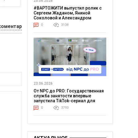
25.06.2026
#ВАРТОЖИТИ выпустил ролик с
Сергеем Жаданом, Яниной
Соколовой и Александром
Тереном о жизни в постоянном
0
3108
коментар
напряжении
23.06.2026
От NPC до PRO: Государственная
служба занятости впервые
запустила TikTok-сериал для
молодежи
0
3793