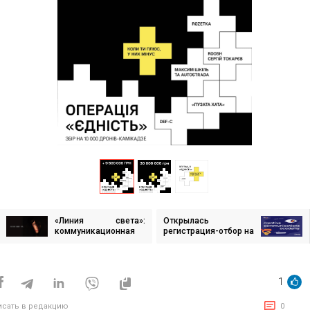
«Линия света»:
Открылась
игация
коммуникационная
регистрация-отбор на
кампания agama для
бесплатное обучение
ПРООН в Украине
в Creative
исям
communications
academy от linza
1
agency и Украинско-
датского
молодежного дома
исать в редакцию
0