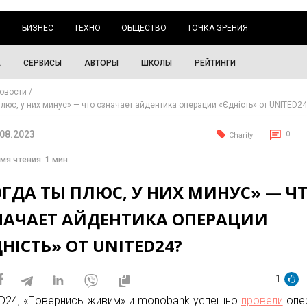
Г
БИЗНЕС
ТЕХНО
ОБЩЕСТВО
ТОЧКА ЗРЕНИЯ
А
СЕРВИСЫ
АВТОРЫ
ШКОЛЫ
РЕЙТИНГИ
овости
плюс, у них минус» — что означает айдентика операции «Єдність» от UNITED24
.08.2023
0
Charity
мя чтения: 1 мин.
ГДА ТЫ ПЛЮС, У НИХ МИНУС» — Ч
НАЧАЕТ АЙДЕНТИКА ОПЕРАЦИИ
НІСТЬ» ОТ UNITED24?
1
D24, «Повернись живим» и monobank успешно
провели
опе