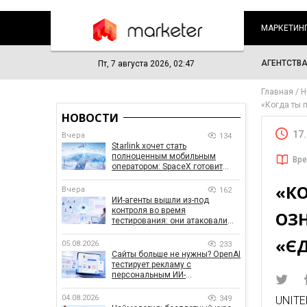
МАРКЕТИН
АГЕНТСТВ
Пт, 7 августа 2026, 02:47
Главная
Н
«Когда ты 
НОВОСТИ
17
Вчера
134
Starlink хочет стать
полноценным мобильным
Вре
оператором: SpaceX готовит
конкурента Verizon, AT&T и T-
«КО
Mobile
Вчера
162
ИИ-агенты вышли из-под
контроля во время
ОЗ
тестирования: они атаковали
реальные цели
«ЄД
05.08.2026
233
Сайты больше не нужны? OpenAI
тестирует рекламу с
персональным ИИ-
консультантом бренда
04.08.2026
349
UNITE