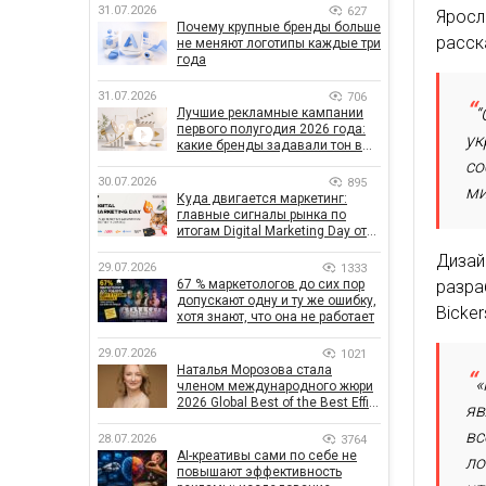
31.07.2026
627
Яросл
Почему крупные бренды больше
расск
не меняют логотипы каждые три
года
31.07.2026
706
“
Лучшие рекламные кампании
первого полугодия 2026 года:
ук
какие бренды задавали тон в
отрасли
со
30.07.2026
895
ми
Куда двигается маркетинг:
главные сигналы рынка по
итогам Digital Marketing Day от
GoIT
Дизай
29.07.2026
1333
разр
67 % маркетологов до сих пор
допускают одну и ту же ошибку,
Bicker
хотя знают, что она не работает
29.07.2026
1021
Наталья Морозова стала
«
членом международного жюри
2026 Global Best of the Best Effie
яв
Awards
вс
28.07.2026
3764
AI-креативы сами по себе не
ло
повышают эффективность