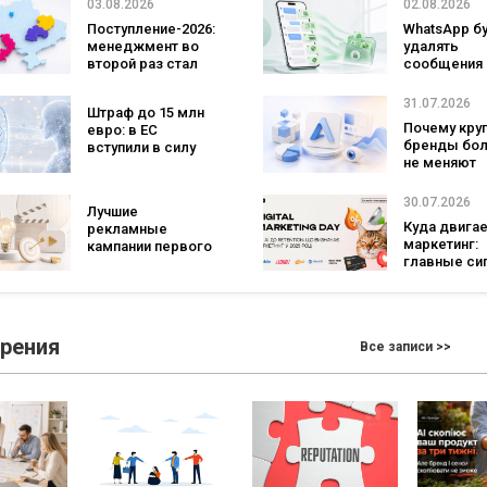
izi и агентства
рейтинг луч
03.08.2026
02.08.2026
SHOTS
супермарке
Поступление-2026:
WhatsApp б
менеджмент во
удалять
второй раз стал
сообщения
самой популярной
брендов из
специальностью,
основных ч
31.07.2026
Штраф до 15 млн
а количество
что изменит
Почему кру
евро: в ЕС
заявлений —
бизнеса
бренды бо
вступили в силу
рекордным за
не меняют
новые правила
последние 5 лет
логотипы 
для чат-ботов и
три года
ИИ-контента
30.07.2026
Лучшие
Куда двига
рекламные
маркетинг:
кампании первого
главные си
полугодия 2026
рынка по ит
года: какие
Digital Marke
бренды задавали
Day от GoIT
тон в отрасли
зрения
Все записи >>