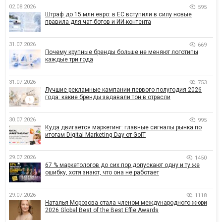
02.08.2026
595
Штраф до 15 млн евро: в ЕС вступили в силу новые
правила для чат-ботов и ИИ-контента
31.07.2026
669
Почему крупные бренды больше не меняют логотипы
каждые три года
31.07.2026
753
Лучшие рекламные кампании первого полугодия 2026
года: какие бренды задавали тон в отрасли
30.07.2026
995
Куда двигается маркетинг: главные сигналы рынка по
итогам Digital Marketing Day от GoIT
29.07.2026
1450
67 % маркетологов до сих пор допускают одну и ту же
ошибку, хотя знают, что она не работает
29.07.2026
1118
Наталья Морозова стала членом международного жюри
2026 Global Best of the Best Effie Awards