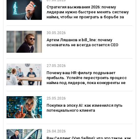
07.06.2026
Стратегия выживания 2026: почему
лидерам нужно быстрее менять систему
найма, чтобы не проиграть в борьбе за
таланты
30.05.2026
Артем Ляшанов и bill_line: почему
основатель не всегда остается СЕО
27.05.2026
Почему ваш HR-фильтр подрывает
прибыль. Успейте перестроить процесс
найма под лидеров, пока конкуренты не
переманили лучших
25.05.2026
Покупки в эпоху AI: как изменился путь
потенциального клиента
26.04.2026
Ван Селлинг (Van Selling): что это такое, как