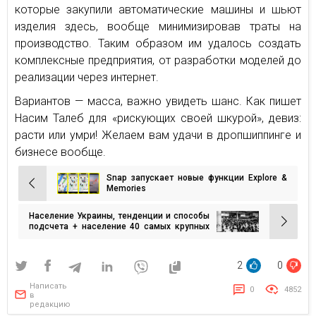
которые закупили автоматические машины и шьют
изделия здесь, вообще минимизировав траты на
производство. Таким образом им удалось создать
комплексные предприятия, от разработки моделей до
реализации через интернет.
Вариантов — масса, важно увидеть шанс. Как пишет
Насим Талеб для «рискующих своей шкурой», девиз:
расти или умри! Желаем вам удачи в дропшиппинге и
бизнесе вообще.
Snap запускает новые функции Explore &
Навигация
Memories
по
Население Украины, тенденции и способы
записям
подсчета + население 40 самых крупных
городов
2
0
Написать
0
4852
в
редакцию