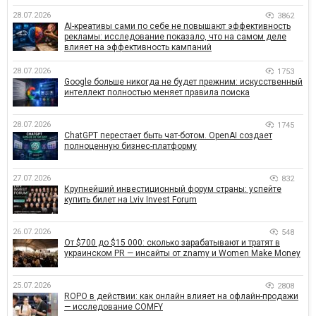
28.07.2026
3862
AI-креативы сами по себе не повышают эффективность
рекламы: исследование показало, что на самом деле
влияет на эффективность кампаний
28.07.2026
1753
Google больше никогда не будет прежним: искусственный
интеллект полностью меняет правила поиска
28.07.2026
1745
ChatGPT перестает быть чат-ботом. OpenAI создает
полноценную бизнес-платформу
27.07.2026
832
Крупнейший инвестиционный форум страны: успейте
купить билет на Lviv Invest Forum
26.07.2026
548
От $700 до $15 000: сколько зарабатывают и тратят в
украинском PR — инсайты от znamy и Women Make Money
25.07.2026
2808
ROPO в действии: как онлайн влияет на офлайн-продажи
— исследование COMFY