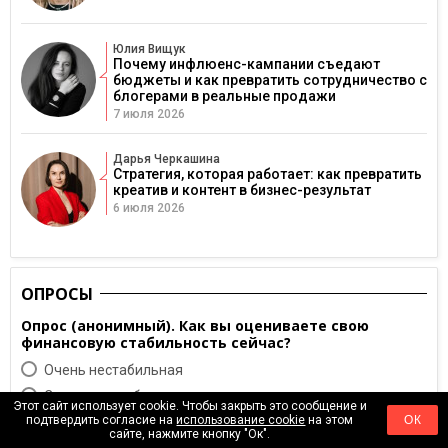
Юлия Вищук
Почему инфлюенс-кампании съедают
бюджеты и как превратить сотрудничество с
блогерами в реальные продажи
7 июля 2026
Дарья Черкашина
Стратегия, которая работает: как превратить
креатив и контент в бизнес-результат
6 июля 2026
ОПРОСЫ
Опрос (анонимный). Как вы оцениваете свою
финансовую стабильность сейчас?
Очень нестабильная
Скорее нестабильная
Этот сайт использует cookie. Чтобы закрыть это сообщение и
подтвердить согласие на
использование cookie
на этом
ОК
Cтабильная
сайте, нажмите кнопку "Ок".