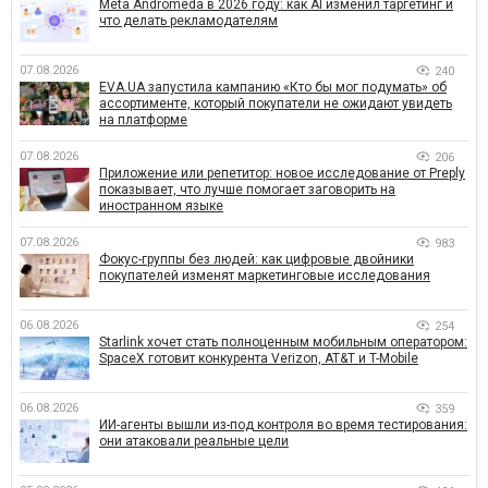
Meta Andromeda в 2026 году: как AI изменил таргетинг и
что делать рекламодателям
07.08.2026
240
EVA.UA запустила кампанию «Кто бы мог подумать» об
ассортименте, который покупатели не ожидают увидеть
на платформе
07.08.2026
206
Приложение или репетитор: новое исследование от Preply
показывает, что лучше помогает заговорить на
иностранном языке
07.08.2026
983
Фокус-группы без людей: как цифровые двойники
покупателей изменят маркетинговые исследования
06.08.2026
254
Starlink хочет стать полноценным мобильным оператором:
SpaceX готовит конкурента Verizon, AT&T и T-Mobile
06.08.2026
359
ИИ-агенты вышли из-под контроля во время тестирования:
они атаковали реальные цели