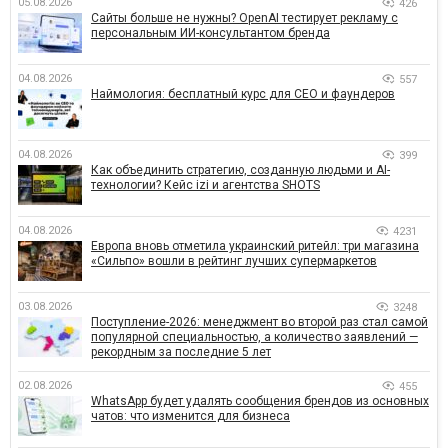
05.08.2026
426
Сайты больше не нужны? OpenAI тестирует рекламу с
персональным ИИ-консультантом бренда
04.08.2026
557
Наймология: бесплатный курс для CEO и фаундеров
04.08.2026
399
Как объединить стратегию, созданную людьми и AI-
технологии? Кейс izi и агентства SHOTS
04.08.2026
4231
Европа вновь отметила украинский ритейл: три магазина
«Сильпо» вошли в рейтинг лучших супермаркетов
03.08.2026
3248
Поступление-2026: менеджмент во второй раз стал самой
популярной специальностью, а количество заявлений —
рекордным за последние 5 лет
02.08.2026
455
WhatsApp будет удалять сообщения брендов из основных
чатов: что изменится для бизнеса