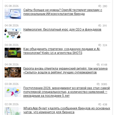
05.08.2026
280
Сайты больше не нужны? OpenAI тестирует рекламу с
персональным ИИ-консультантом бренда
04.08.2026
391
Наймология: бесплатный курс для CEO и фаундеров
04.08.2026
324
Как объединить стратегию, созданную людьми и AI-
технологии? Кейс izi и агентства SHOTS
04.08.2026
4148
Европа вновь отметила украинский ритейл: три магазина
«Сильпо» вошли в рейтинг лучших супермаркетов
03.08.2026
3085
Поступление-2026: менеджмент во второй раз стал самой
популярной специальностью, а количество заявлений —
рекордным за последние 5 лет
02.08.2026
438
WhatsApp будет удалять сообщения брендов из основных
чатов: что изменится для бизнеса