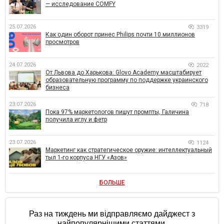
— исследование COMFY
25.07.2026
3319
Как один оборот принес Philips почти 10 миллионов
просмотров
24.07.2026
2022
От Львова до Харькова: Glovo Academy масштабирует
образовательную программу по поддержке украинского
бизнеса
23.07.2026
718
Пока 97% маркетологов пишут промпты, Галичина
получила иглу и фетр
23.07.2026
1124
Маркетинг как стратегическое оружие: интеллектуальный
тыл 1-го корпуса НГУ «Азов»
БОЛЬШЕ
Раз на тиждень ми відправляємо дайджест з
найпопулярнішими статтями.