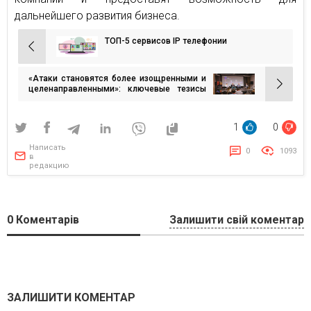
дальнейшего развития бизнеса.
ТОП-5 сервисов IP телефонии
Навигация
по
«Атаки становятся более изощренными и
записям
целенаправленными»: ключевые тезисы
Cybersafe 2021
1
0
Написать
0
1093
в
редакцию
0
Коментарів
Залишити свій коментар
ЗАЛИШИТИ КОМЕНТАР