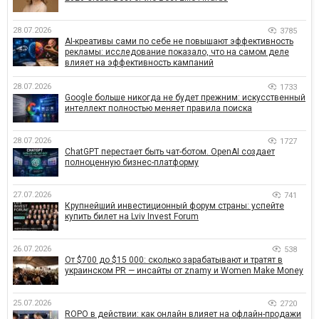
28.07.2026
3785
AI-креативы сами по себе не повышают эффективность
рекламы: исследование показало, что на самом деле
влияет на эффективность кампаний
28.07.2026
1733
Google больше никогда не будет прежним: искусственный
интеллект полностью меняет правила поиска
28.07.2026
1727
ChatGPT перестает быть чат-ботом. OpenAI создает
полноценную бизнес-платформу
27.07.2026
741
Крупнейший инвестиционный форум страны: успейте
купить билет на Lviv Invest Forum
26.07.2026
538
От $700 до $15 000: сколько зарабатывают и тратят в
украинском PR — инсайты от znamy и Women Make Money
25.07.2026
2720
ROPO в действии: как онлайн влияет на офлайн-продажи