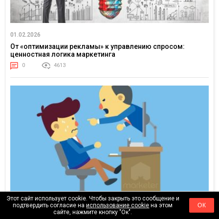
01.02.2026
От «оптимизации рекламы» к управлению спросом:
ценностная логика маркетинга
0
4613
Этот сайт использует cookie. Чтобы закрыть это сообщение и
10.01.2026
подтвердить согласие на
использование cookie
на этом
ОК
сайте, нажмите кнопку "Ок".
Штрафуете сотрудников? Значит, вы потерпели неудачу