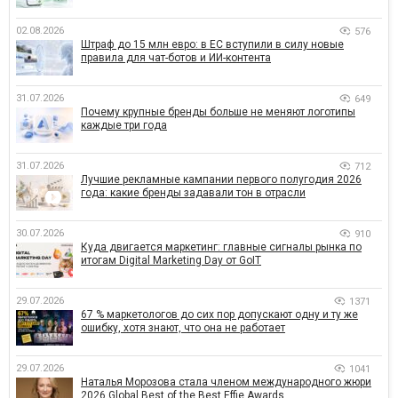
02.08.2026
576
Штраф до 15 млн евро: в ЕС вступили в силу новые
правила для чат-ботов и ИИ-контента
31.07.2026
649
Почему крупные бренды больше не меняют логотипы
каждые три года
31.07.2026
712
Лучшие рекламные кампании первого полугодия 2026
года: какие бренды задавали тон в отрасли
30.07.2026
910
Куда двигается маркетинг: главные сигналы рынка по
итогам Digital Marketing Day от GoIT
29.07.2026
1371
67 % маркетологов до сих пор допускают одну и ту же
ошибку, хотя знают, что она не работает
29.07.2026
1041
Наталья Морозова стала членом международного жюри
2026 Global Best of the Best Effie Awards