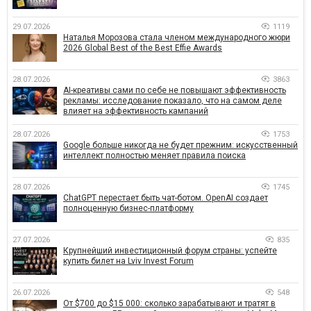
29.07.2026
1119
Наталья Морозова стала членом международного жюри
2026 Global Best of the Best Effie Awards
28.07.2026
3863
AI-креативы сами по себе не повышают эффективность
рекламы: исследование показало, что на самом деле
влияет на эффективность кампаний
28.07.2026
1753
Google больше никогда не будет прежним: искусственный
интеллект полностью меняет правила поиска
28.07.2026
1745
ChatGPT перестает быть чат-ботом. OpenAI создает
полноценную бизнес-платформу
27.07.2026
835
Крупнейший инвестиционный форум страны: успейте
купить билет на Lviv Invest Forum
26.07.2026
548
От $700 до $15 000: сколько зарабатывают и тратят в