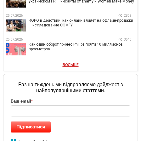
украинском PR — инсайты от znamy и Women Make Money
25.07.2026
2809
ROPO в действии: как онлайн влияет на офлайн-продажи
— исследование COMFY
25.07.2026
3540
Как один оборот принес Philips почти 10 миллионов
просмотров
БОЛЬШЕ
Раз на тиждень ми відправляємо дайджест з
найпопулярнішими статтями.
Ваш email
*
Підписатися