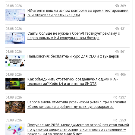
06.08.2026
369
ИИ-агенты вышли из-под контроля во время тестирования:
они атаковали реальные цели
05.08.2026
431
Сайты больше не нужны? OpenAI тестирует рекламу с
персональным ИИ-консультантом бренда
04.08.2026
561
Наймология: бесплатный курс для CEO и фаундеров
04.08.2026
406
Как объединить стратегию, созданную людьми и AI-
технологии? Кейс izi и агентства SHOTS
04.08.2026
4237
Европа вновь отметила украинский ритейл: три магазина
«Сильпо» вошли в рейтинг лучших супермаркетов
03.08.2026
3253
Поступление-2026: менеджмент во второй раз стал самой
популярной специальностью, а количество заявлений —
рекордным за последние 5 лет