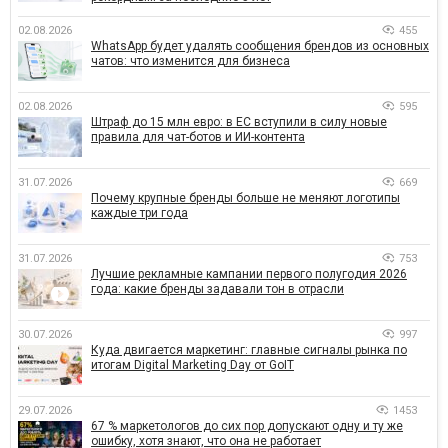
02.08.2026
455
WhatsApp будет удалять сообщения брендов из основных
чатов: что изменится для бизнеса
02.08.2026
595
Штраф до 15 млн евро: в ЕС вступили в силу новые
правила для чат-ботов и ИИ-контента
31.07.2026
669
Почему крупные бренды больше не меняют логотипы
каждые три года
31.07.2026
753
Лучшие рекламные кампании первого полугодия 2026
года: какие бренды задавали тон в отрасли
30.07.2026
997
Куда двигается маркетинг: главные сигналы рынка по
итогам Digital Marketing Day от GoIT
29.07.2026
1453
67 % маркетологов до сих пор допускают одну и ту же
ошибку, хотя знают, что она не работает