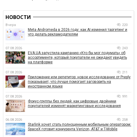
НОВОСТИ
Вчера
220
Meta Andromeda в 2026 году: как AI изменил таргетинг и
что делать рекламодателям
07.08.2026
243
EVA.UA запустила кампанию «Кто бы мог подумать» об
ассортименте, который покупатели не ожидают увидеть
на платформе
07.08.2026
211
Приложение или репетитор: новое исследование от Preply
показывает, что лучше помогает заговорить на
иностранном языке
07.08.2026
991
Фокус-группы без людей: как цифровые двойники
покупателей изменят маркетинговые исследования
06.08.2026
258
Starlink хочет стать полноценным мобильным оператором:
SpaceX готовит конкурента Verizon, AT&T и T-Mobile