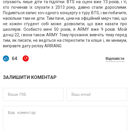
слухають лише діти та підлітки. BTS на сцені вже 13 років, і ті,
хто починав їх слухати з 2013 року, давно стали дорослими.
Подивіться запис хоч одного концерту з туру BTS, і ви побачите,
наскільки там не діти. Тим паче, ціни на офіційний мерч такі, що
не кожен студент собі може дозволити, що вже казати про
школярів. Особисто мені 50 років, я ARMY вже 9 років. Моїй
дочці 22, і вона також ARMY. Тому прохання: вивчіть тему перед
тим, як писати, не ведіться на стереотипи та кліше і, як мінімум,
виправте дату релізу ARIRANG
64
Відповісти
ЗАЛИШИТИ КОМЕНТАР