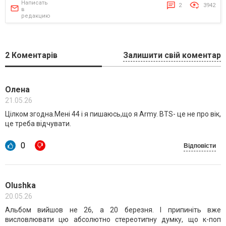
Написать
2
3942
в
редакцию
2
Коментарів
Залишити свій коментар
Олена
21.05.26
Цілком згодна.Мені 44 і я пишаюсь,що я Army. BTS- це не про вік,
це треба відчувати.
0
Відповісти
Olushka
20.05.26
Альбом вийшов не 26, а 20 березня. І припиніть вже
висловлювати цю абсолютно стереотипну думку, що к-поп