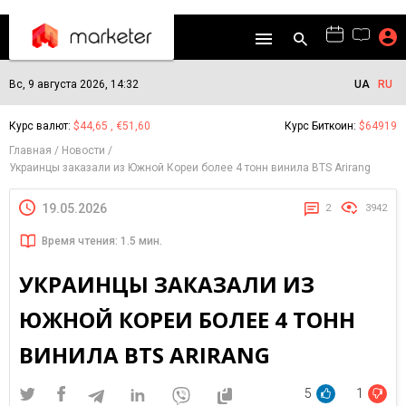
Вс, 9 августа 2026, 14:32
UA
RU
Курс валют:
$44,65 , €51,60
Курс Биткоин:
$64919
Главная
Новости
Украинцы заказали из Южной Кореи более 4 тонн винила BTS Arirang
19.05.2026
2
3942
Время чтения: 1.5 мин.
УКРАИНЦЫ ЗАКАЗАЛИ ИЗ
ЮЖНОЙ КОРЕИ БОЛЕЕ 4 ТОНН
ВИНИЛА BTS ARIRANG
5
1