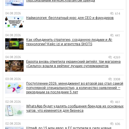
персональным ИИ-консультантом бренда
04.08.2026
614
Наймология: бесплатный курс для CEO и фаундеров
04.08.2026
441
Как объединить стратегию, созданную людьми и AI-
технологии? Кейс izi и агентства SHOTS
04.08.2026
4269
Европа вновь отметила украинский ритейл: три магазина
«Сильпо» вошли в рейтинг лучших супермаркетов
03.08.2026
3308
Поступление-2026: менеджмент во второй раз стал самой
популярной специальностью, а количество заявлений —
рекордным за последние 5 лет
02.08.2026
461
WhatsApp будет удалять сообщения брендов из основных
чатов: что изменится для бизнеса
02.08.2026
606
Штраф до 15 млн евро: в ЕС вступили в силу новые