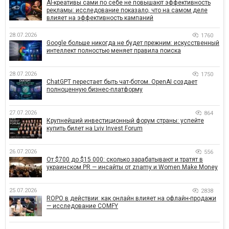
AI-креативы сами по себе не повышают эффективность
рекламы: исследование показало, что на самом деле
влияет на эффективность кампаний
28.07.2026
1760
Google больше никогда не будет прежним: искусственный
интеллект полностью меняет правила поиска
28.07.2026
1750
ChatGPT перестает быть чат-ботом. OpenAI создает
полноценную бизнес-платформу
27.07.2026
864
Крупнейший инвестиционный форум страны: успейте
купить билет на Lviv Invest Forum
26.07.2026
556
От $700 до $15 000: сколько зарабатывают и тратят в
украинском PR — инсайты от znamy и Women Make Money
25.07.2026
2838
ROPO в действии: как онлайн влияет на офлайн-продажи
— исследование COMFY