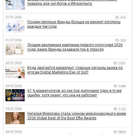
правила для чат-ботов и ИИ-контента
31.07.2026
675
Почему крупные бренды больше не меняют логотипы
каждые три года
31.07.2026
763
Лучшие рекламные кампании первого полугодия 2026
года: какие бренды задавали тон в отрасли
30.07.2026
1031
Куда двигается маркетинг: главные сигналы рынка по
итогам Digital Marketing Day от GoIT
29.07.2026
1484
67 % маркетологов до сих пор допускают одну и ту же
ошибку, хотя знают, что она не работает
29.07.2026
1155
Наталья Морозова стала членом международного жюри
2026 Global Best of the Best Effie Awards
28.07.2026
3899