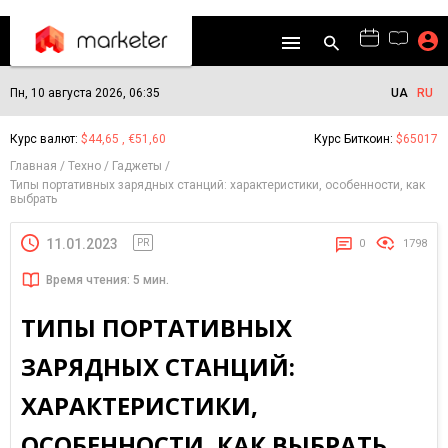
Пн, 10 августа 2026, 06:35
UA
RU
Курс валют:
$44,65 , €51,60
Курс Биткоин:
$65017
Главная
Техно
Гаджеты
Типы портативных зарядных станций: характеристики, особенности, как
выбрать
11.01.2023
PR
0
1798
Время чтения: 5 мин.
ТИПЫ ПОРТАТИВНЫХ
ЗАРЯДНЫХ СТАНЦИЙ:
ХАРАКТЕРИСТИКИ,
ОСОБЕННОСТИ, КАК ВЫБРАТЬ