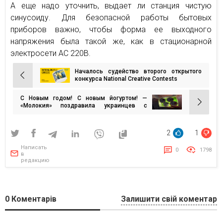
А еще надо уточнить, выдает ли станция чистую
синусоиду. Для безопасной работы бытовых
приборов важно, чтобы форма ее выходного
напряжения была такой же, как в стационарной
электросети АС 220В.
Началось судейство второго открытого
Навигация
конкурса National Creative Contests
по
С Новым годом! С новым йогуртом! —
записям
«Молокия» поздравила украинцев с
наступающим годом новинкой
2
1
Написать
0
1798
в
редакцию
0
Коментарів
Залишити свій коментар