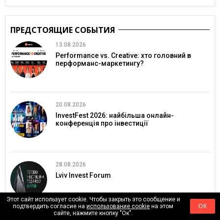
ПРЕДСТОЯЩИЕ СОБЫТИЯ
13.08.2026
Performance vs. Creative: хто головний в
перформанс-маркетингу?
20.08.2026
InvestFest 2026: найбільша онлайн-
конференція про інвестиції
28.08.2026
Lviv Invest Forum
Этот сайт использует cookie. Чтобы закрыть это сообщение и
подтвердить согласие на
использование cookie
на этом
ОК
сайте, нажмите кнопку "Ок".