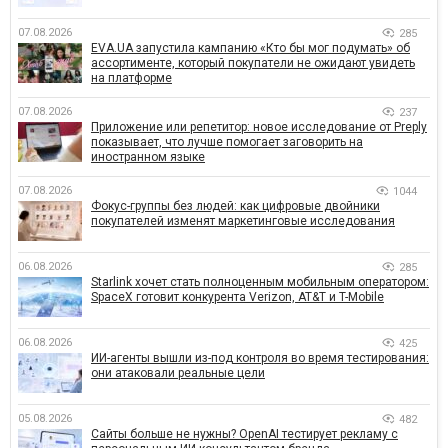
07.08.2026
285
EVA.UA запустила кампанию «Кто бы мог подумать» об
ассортименте, который покупатели не ожидают увидеть
на платформе
07.08.2026
237
Приложение или репетитор: новое исследование от Preply
показывает, что лучше помогает заговорить на
иностранном языке
07.08.2026
1044
Фокус-группы без людей: как цифровые двойники
покупателей изменят маркетинговые исследования
06.08.2026
285
Starlink хочет стать полноценным мобильным оператором:
SpaceX готовит конкурента Verizon, AT&T и T-Mobile
06.08.2026
425
ИИ-агенты вышли из-под контроля во время тестирования:
они атаковали реальные цели
05.08.2026
482
Сайты больше не нужны? OpenAI тестирует рекламу с