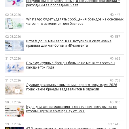
популярной специальностью, а количество заявлений —
рекордным за последние 5 лет
02.08.2026
447
WhatsApp будет удалять сообщения брендов из основных
чатов: что изменится для бизнеса
02.08.2026
587
Штраф до 15 млн евро: в ЕС вступили в силу новые
правила для чат-ботов и ИИ-контента
31.07.2026
662
Почему крупные бренды больше не меняют логотипы
каждые три года
31.07.2026
738
Лучшие рекламные кампании первого полугодия 2026
года: какие бренды задавали тон в отрасли
30.07.2026
950
Куда двигается маркетинг: главные сигналы рынка по
итогам Digital Marketing Day от GoIT
29.07.2026
1415
67 % маркетологов до сих пор допускают одну и ту же