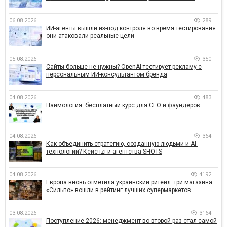
06.08.2026
289
ИИ-агенты вышли из-под контроля во время тестирования:
они атаковали реальные цели
05.08.2026
350
Сайты больше не нужны? OpenAI тестирует рекламу с
персональным ИИ-консультантом бренда
04.08.2026
483
Наймология: бесплатный курс для CEO и фаундеров
04.08.2026
364
Как объединить стратегию, созданную людьми и AI-
технологии? Кейс izi и агентства SHOTS
04.08.2026
4192
Европа вновь отметила украинский ритейл: три магазина
«Сильпо» вошли в рейтинг лучших супермаркетов
03.08.2026
3164
Поступление-2026: менеджмент во второй раз стал самой