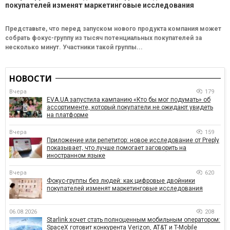
покупателей изменят маркетинговые исследования
Представьте, что перед запуском нового продукта компания может
собрать фокус-группу из тысяч потенциальных покупателей за
несколько минут. Участники такой группы...
НОВОСТИ
Вчера
179
EVA.UA запустила кампанию «Кто бы мог подумать» об
ассортименте, который покупатели не ожидают увидеть
на платформе
Вчера
159
Приложение или репетитор: новое исследование от Preply
показывает, что лучше помогает заговорить на
иностранном языке
Вчера
620
Фокус-группы без людей: как цифровые двойники
покупателей изменят маркетинговые исследования
06.08.2026
208
Starlink хочет стать полноценным мобильным оператором:
SpaceX готовит конкурента Verizon, AT&T и T-Mobile