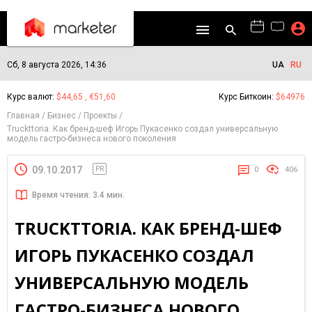
Сб, 8 августа 2026, 14:36
UA
RU
Курс валют:
$44,65 , €51,60
Курс Биткоин:
$64976
Главная
Бизнес
Проекты
Truckttoria. Как бренд-шеф Игорь Пукасенко создал универсальную
модель гастро-бизнеса нового поколения
09.10.2017
PR
0
406
Время чтения: 3.4 мин.
TRUCKTTORIA. КАК БРЕНД-ШЕФ
ИГОРЬ ПУКАСЕНКО СОЗДАЛ
УНИВЕРСАЛЬНУЮ МОДЕЛЬ
ГАСТРО-БИЗНЕСА НОВОГО