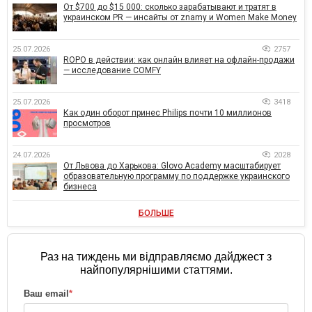
От $700 до $15 000: сколько зарабатывают и тратят в
украинском PR — инсайты от znamy и Women Make Money
25.07.2026
2757
ROPO в действии: как онлайн влияет на офлайн-продажи
— исследование COMFY
25.07.2026
3418
Как один оборот принес Philips почти 10 миллионов
просмотров
24.07.2026
2028
От Львова до Харькова: Glovo Academy масштабирует
образовательную программу по поддержке украинского
бизнеса
БОЛЬШЕ
Раз на тиждень ми відправляємо дайджест з
найпопулярнішими статтями.
Ваш email
*