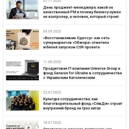
07.11.2025
День проджект-менеджера: какой он
качественный PM и почему бизнесу нужен
не контролер, а человек, который строит
доверие
04.09.2025
«Восстанавливаю Одессу»: как сеть
супермаркетов «Обжора» отметила
юбилей запуском CSR-проекта
11.08.2025
Продуктовая IT-компания Universe Group и
фонд Genesis for Ukraine в сотрудничестве
с Украинским Католическим
Университетом запускают грантовую
программу и обучение
предпринимательству для ветеранов и
22.07.2025
ветеранок.
Культура сотрудничества: как
благотворительный фонд «СпівДія» строит
внутренний бренд на трех китах
18.07.2025