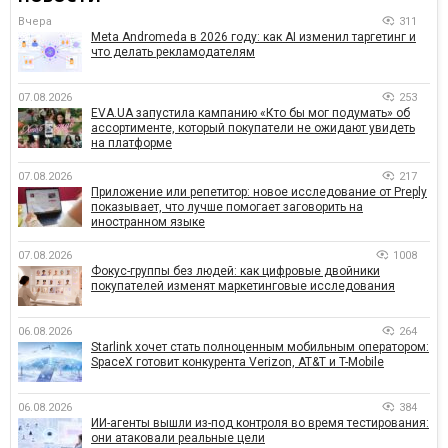
Вчера
311
Meta Andromeda в 2026 году: как AI изменил таргетинг и
что делать рекламодателям
07.08.2026
253
EVA.UA запустила кампанию «Кто бы мог подумать» об
ассортименте, который покупатели не ожидают увидеть
на платформе
07.08.2026
217
Приложение или репетитор: новое исследование от Preply
показывает, что лучше помогает заговорить на
иностранном языке
07.08.2026
1008
Фокус-группы без людей: как цифровые двойники
покупателей изменят маркетинговые исследования
06.08.2026
264
Starlink хочет стать полноценным мобильным оператором:
SpaceX готовит конкурента Verizon, AT&T и T-Mobile
06.08.2026
384
ИИ-агенты вышли из-под контроля во время тестирования:
они атаковали реальные цели