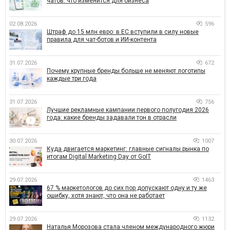
чатов: что изменится для бизнеса
02.08.2026
596
Штраф до 15 млн евро: в ЕС вступили в силу новые
правила для чат-ботов и ИИ-контента
31.07.2026
672
Почему крупные бренды больше не меняют логотипы
каждые три года
31.07.2026
756
Лучшие рекламные кампании первого полугодия 2026
года: какие бренды задавали тон в отрасли
30.07.2026
1007
Куда двигается маркетинг: главные сигналы рынка по
итогам Digital Marketing Day от GoIT
29.07.2026
1463
67 % маркетологов до сих пор допускают одну и ту же
ошибку, хотя знают, что она не работает
29.07.2026
1132
Наталья Морозова стала членом международного жюри