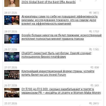
2026 Global Best of the Best Effie Awards
28.07.2026
3872
AI-креативы сами по себе не повышают эффективность
рекламы: исследование показало, что на самом деле
влияет на эффективность кампаний
28.07.2026
1753
Google больше никогда не будет прежним: искусственный
интеллект полностью меняет правила поиска
28.07.2026
1745
ChatGPT перестает быть чат-ботом. OpenAI создает
полноценную бизнес-платформу
27.07.2026
838
Крупнейший инвестиционный форум страны: успейте
купить билет на Lviv Invest Forum
26.07.2026
549
От $700 до $15 000: сколько зарабатывают и тратят в
украинском PR — инсайты от znamy и Women Make Money
25.07.2026
2815