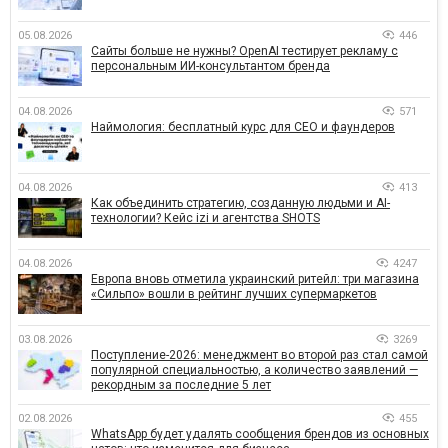
05.08.2026
446
Сайты больше не нужны? OpenAI тестирует рекламу с
персональным ИИ-консультантом бренда
04.08.2026
571
Наймология: бесплатный курс для CEO и фаундеров
04.08.2026
413
Как объединить стратегию, созданную людьми и AI-
технологии? Кейс izi и агентства SHOTS
04.08.2026
4247
Европа вновь отметила украинский ритейл: три магазина
«Сильпо» вошли в рейтинг лучших супермаркетов
03.08.2026
3269
Поступление-2026: менеджмент во второй раз стал самой
популярной специальностью, а количество заявлений —
рекордным за последние 5 лет
02.08.2026
455
WhatsApp будет удалять сообщения брендов из основных