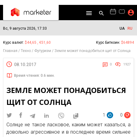
Вс, 9 августа 2026, 17:33
UA
RU
Курс валют:
$44,65 , €51,60
Курс Биткоин:
$64894
Главная
Техно
Футуризм
Земле может понадобиться щит от Солнца
08.10.2017
0
1927
Время чтения: 0.6 мин.
ЗЕМЛЕ МОЖЕТ ПОНАДОБИТЬСЯ
ЩИТ ОТ СОЛНЦА
1
0
Солнце не такое ласковое, каким может казаться, а
довольно агрессивное и в последнее время сильнее