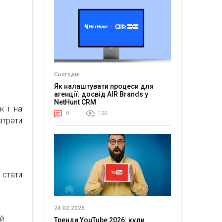
Сьогодні
Як налаштувати процеси для
агенції: досвід AIR Brands у
NetHunt CRM
к і на
0
120
втрати
 стати
24.02.2026
ий
Тренди YouTube 2026: куди