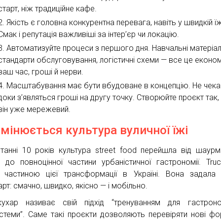
старт, ніж традиційне кафе.
Якість є головна конкурентна перевага, навіть у швидкій їж
Смак і репутація важливіші за інтер’єр чи локацію.
Автоматизуйте процеси з першого дня. Навчальні матеріал
стандарти обслуговування, логістичні схеми — все це еконо
ваш час, гроші й нерви.
Масштабування має бути вбудоване в концепцію. Не чека
доки з’являться гроші на другу точку. Створюйте проєкт так, 
він уже мережевий.
змінюється культура вуличної їжі
танні 10 років культура street food перейшла від шаурм
 до повноцінної частини урбаністичної гастрономії. Truck
 частиною цієї трансформації в Україні. Вона задала
рт: смачно, швидко, якісно — і мобільно.
ухар називає свій підхід “тренуванням для гастроно
стеми”. Саме такі проєкти дозволяють перевіряти нові фо