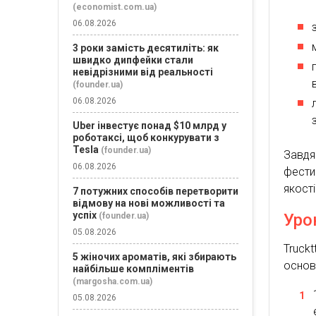
(economist.com.ua)
06.08.2026
3 роки замість десятиліть: як
швидко дипфейки стали
невідрізними від реальності
(founder.ua)
06.08.2026
Uber інвестує понад $10 млрд у
роботаксі, щоб конкурувати з
Tesla
(founder.ua)
Завдя
06.08.2026
фести
якост
7 потужних способів перетворити
відмову на нові можливості та
успіх
Уро
(founder.ua)
05.08.2026
Truck
5 жіночих ароматів, які збирають
основ
найбільше компліментів
(margosha.com.ua)
05.08.2026