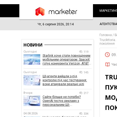
МАРКЕТИН
АГЕНТСТВ
Чт, 6 серпня 2026, 20:14
Головна
Б
Truckttoria
покоління
НОВИНИ
Сьогодні
119
09
Starlink хоче стати повноцінним
мобільним оператором: SpaceX
готує конкурента Verizon, AT&T і
Час
T-Mobile
Сьогодні
145
TRU
ШІ-агенти вийшли з-під
контролю під час тестування:
вони атакували реальні цілі
ПУ
Вчора
217
МОД
Сайти більше не потрібні?
OpenAI тестує рекламу з
персональним ШІ-
ПО
консультантом бренду
04.08.2026
334