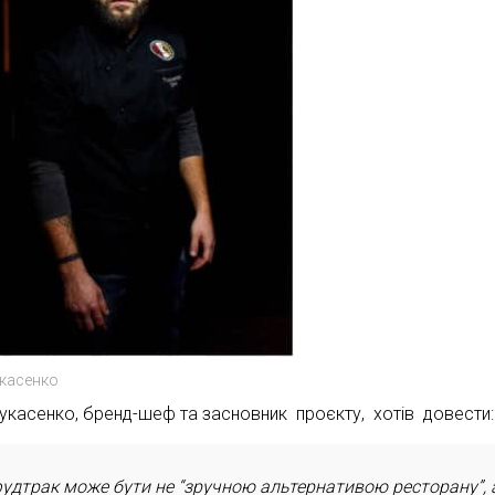
укасенко
Пукасенко, бренд-шеф та засновник проєкту, хотів довести:
удтрак може бути не “зручною альтернативою ресторану”, 