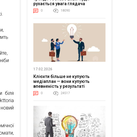
рухається увага глядача
0
18090
і.
и,
мить
йте,
ніби
17.02.2026
Клієнти більше не купують
медіаплан — вони купують
впевненість у результаті
и біля
0
24517
ttoria
 новий
мічної
рмати,