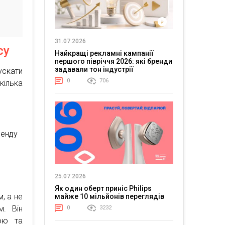
31.07.2026
су
Найкращі рекламні кампанії
першого півріччя 2026: які бренди
задавали тон індустрії
ускати
0
706
кілька
ренду
25.07.2026
Як один оберт приніс Philips
, а не
майже 10 мільйонів переглядів
. Він
0
3232
кою та