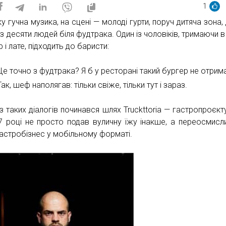
1
у гучна музика, на сцені — молоді гурти, поруч дитяча зона, 
з десяти людей біля фудтрака. Один із чоловіків, тримаючи в
 і лате, підходить до баристи:
Це точно з фудтрака? Я б у ресторані такий бургер не отрим
Так, шеф наполягав: тільки свіже, тільки тут і зараз.
з таких діалогів починався шлях Truckttoria — гастропроєкту
7 році не просто подав вуличну їжу інакше, а переосмисл
гастробізнес у мобільному форматі.