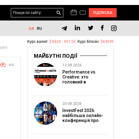
ПІДПИСКА
UA
RU
Курс валют:
$44,65 , €51,50
Курс Біткоїн:
$64549
вого
МАЙБУТНІ ПОДІЇ
404
13.08.2026
Performance vs.
Creative: хто
головний в
перформанс-
маркетингу?
20.08.2026
InvestFest 2026:
найбільша онлайн-
конференція про
інвестиції