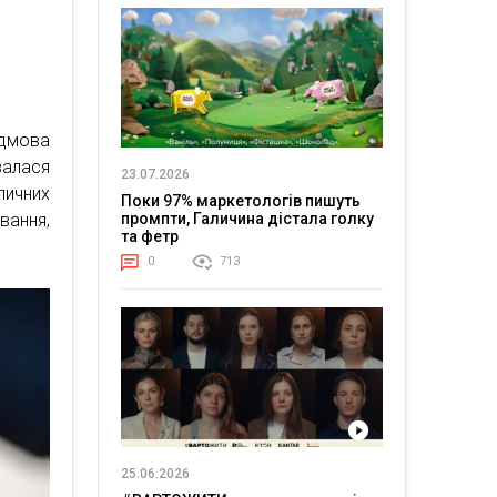
ідмова
валася
23.07.2026
личних
Поки 97% маркетологів пишуть
ання,
промпти, Галичина дістала голку
та фетр
0
713
25.06.2026