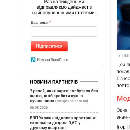
Раз на тиждень ми
відправляємо дайджест з
найпопулярнішими статтями.
Ваш email
*
Підписатися
Trucktt
Надано SendPulse
Цей пі
понад 
бізн
НОВИНИ ПАРТНЕРІВ
повто
7 речей, яких варто позбутися без
жалю, щоб зробити кухню
Мод
сучаснішою
(margosha.com.ua)
06.08.2026
Одна 
значни
ВВП України відновив зростання:
економіка додала 0,6% у
Ігор 
другому кварталі