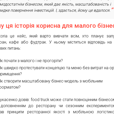
модостатнім бізнесом, який дає якість, масштабованість і
идке повернення інвестицій. І, здається, йому це вдалося.
у ця історія корисна для малого бізне
ttoria це кейс, який варто вивчати всім, хто планує зап
ран, кафе або фудтрак. У ньому міститься відповідь на 
вих питань:
Як почати з малого і не прогоріти?
Як швидко протестувати концепцію та меню без витрат на о
приміщення?
Як створити масштабовану бізнес-модель з мобільним
форматом?
Пукасенко довів: food truck може стати повноцінним бізнесом
доповненням до ресторану чи сезонним експериментом
ав принципи ресторанної якості з мобільною логісти