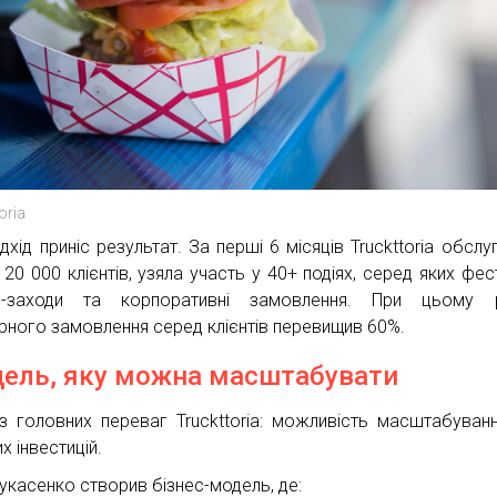
oria
дхід приніс результат. За перші 6 місяців Truckttoria обслу
20 000 клієнтів, узяла участь у 40+ подіях, серед яких фест
ес-заходи та корпоративні замовлення. При цьому р
рного замовлення серед клієнтів перевищив 60%.
ель, яку можна масштабувати
з головних переваг Truckttoria: можливість масштабуван
х інвестицій.
Пукасенко створив бізнес-модель, де: