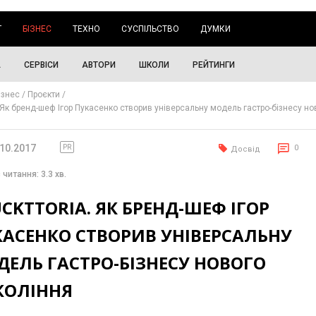
Г
БІЗНЕС
ТЕХНО
СУСПІЛЬСТВО
ДУМКИ
А
СЕРВІСИ
АВТОРИ
ШКОЛИ
РЕЙТИНГИ
ізнес
Проєкти
. Як бренд-шеф Ігор Пукасенко створив універсальну модель гастро-бізнесу но
.10.2017
PR
0
Досвід
 читання: 3.3 хв.
CKTTORIA. ЯК БРЕНД-ШЕФ ІГОР
КАСЕНКО СТВОРИВ УНІВЕРСАЛЬНУ
ЕЛЬ ГАСТРО-БІЗНЕСУ НОВОГО
КОЛІННЯ