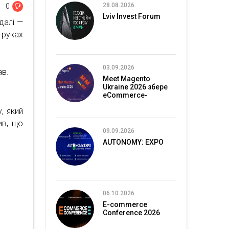
28.08.2026
0
Lviv Invest Forum
далі —
 руках
03.09.2026
ав.
Meet Magento
Ukraine 2026 збере
eCommerce-
спільноту в Києві
, який
ив, що
09.09.2026
AUTONOMY: EXPO
06.10.2026
E-commerce
Conference 2026