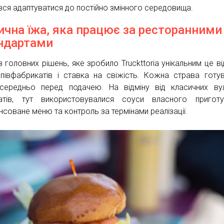
вся адаптуватися до постійно змінного середовища.
ична їжа, яка працює за ресторанними
ндартами
з головних рішень, яке зробило Truckttoria унікальним це в
апівфабрикатів і ставка на свіжість. Кожна страва готу
середньо перед подачею. На відміну від класичних ву
тів, тут використовувалися соуси власного приготув
нсоване меню та контроль за термінами реалізації.