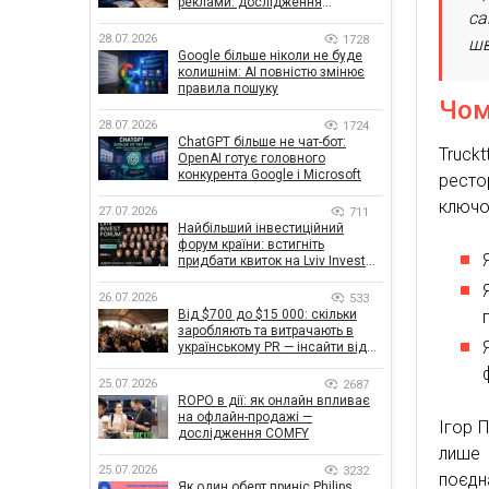
реклами: дослідження
са
показало, що насправді
впливає на ефективність
28.07.2026
1728
шв
кампаній
Google більше ніколи не буде
колишнім: AI повністю змінює
правила пошуку
Чом
28.07.2026
1724
ChatGPT більше не чат-бот:
Truck
OpenAI готує головного
конкурента Google і Microsoft
ресто
ключо
27.07.2026
711
Найбільший інвестиційний
форум країни: встигніть
придбати квиток на Lviv Invest
Forum
26.07.2026
533
Від $700 до $15 000: скільки
заробляють та витрачають в
українському PR — інсайти від
znamy та Women Make Money
25.07.2026
2687
ROPO в дії: як онлайн впливає
на офлайн-продажі —
Ігор 
дослідження COMFY
лише 
25.07.2026
3232
поєдн
Як один оберт приніс Philips