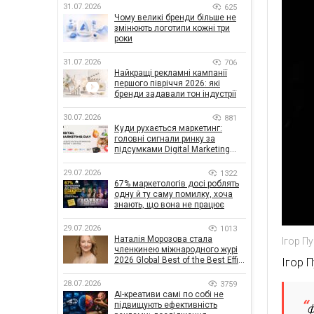
31.07.2026
625
Чому великі бренди більше не
змінюють логотипи кожні три
роки
31.07.2026
706
Найкращі рекламні кампанії
першого півріччя 2026: які
бренди задавали тон індустрії
30.07.2026
881
Куди рухається маркетинг:
головні сигнали ринку за
підсумками Digital Marketing
Day від GoIT
29.07.2026
1322
67% маркетологів досі роблять
одну й ту саму помилку, хоча
знають, що вона не працює
29.07.2026
1013
Наталія Морозова стала
Ігор П
членкинею міжнародного журі
2026 Global Best of the Best Effie
Ігор 
Awards
28.07.2026
3759
AI-креативи самі по собі не
підвищують ефективність
ф