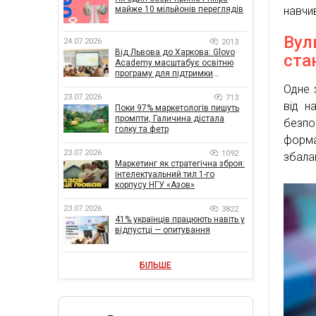
майже 10 мільйонів переглядів
навчи
Вул
24.07.2026
2013
Від Львова до Харкова: Glovo
ста
Academy масштабує освітню
програму для підтримки
українського бізнесу
Одне 
23.07.2026
713
від н
Поки 97% маркетологів пишуть
промпти, Галичина дістала
безпо
голку та фетр
форма
23.07.2026
1092
збала
Маркетинг як стратегічна зброя:
інтелектуальний тил 1-го
корпусу НГУ «Азов»
23.07.2026
3822
41% українців працюють навіть у
відпустці — опитування
БІЛЬШЕ