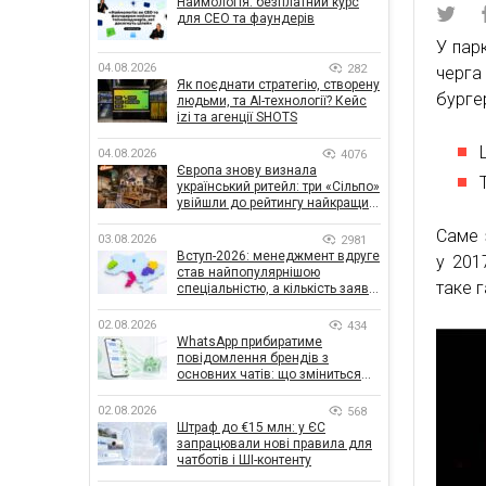
Наймологія: безплатний курс
для CEO та фаундерів
У парк
04.08.2026
282
черга 
Як поєднати стратегію, створену
бургер
людьми, та AI-технології? Кейс
izi та агенції SHOTS
04.08.2026
4076
Європа знову визнала
український ритейл: три «Сільпо»
увійшли до рейтингу найкращих
супермаркетів
Саме 
03.08.2026
2981
Вступ-2026: менеджмент вдруге
у 201
став найпопулярнішою
таке 
спеціальністю, а кількість заяв
— рекордна за 5 років
02.08.2026
434
WhatsApp прибиратиме
повідомлення брендів з
основних чатів: що зміниться
для бізнесу
02.08.2026
568
Штраф до €15 млн: у ЄС
запрацювали нові правила для
чатботів і ШІ-контенту