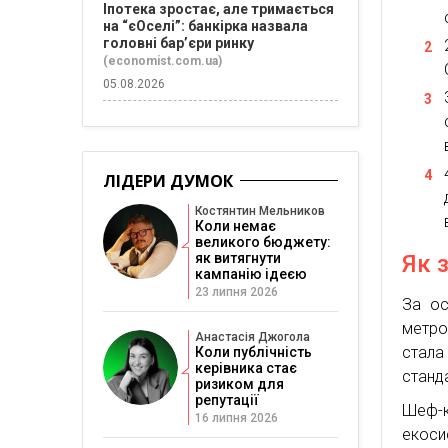
Іпотека зростає, але тримається
на “єОселі”: банкірка назвала
головні бар’єри ринку
(economist.com.ua)
05.08.2026
ЛІДЕРИ ДУМОК
Костянтин Мельников
Коли немає
великого бюджету:
Як 
як витягнути
кампанію ідеєю
23 липня 2026
За ос
метро
Анастасія Джогола
стала
Коли публічність
керівника стає
станда
ризиком для
репутації
Шеф-к
16 липня 2026
екоси