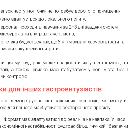
запуск наступної точки не потребує дорогого приміщення;
меню адаптується до локального попиту;
персонал проходить навчання за 2–3 дні завдяки системі
відеоуроків та внутрішніх чек-листів;
логістика будується так, щоб мінімізувати харчові втрати та
знизити закупівельні витрати.
ки цьому фудтрак може працювати як у центрі міста, та
валі, а також швидко масштабуватись у нові міста без 
і чи контролю.
ки для інших гастроентузіастів
ttoria демонструє кілька важливих висновків, які можуть
ою для вашого майбутнього ресторанного проєкту:
Формат має адаптуватися до реалій, а не навпаки. У часи
економічної нестабільності фудтрак більш гнучкий і безпечн