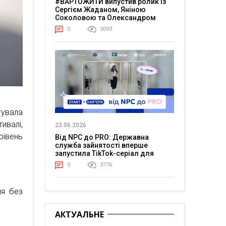
#ВАРТОЖИТИ випустив ролик із
Сергієм Жаданом, Яніною
Соколовою та Олександром
Тереном про життя в постійній
0
3093
напрузі
гувала
ивалі,
23.06.2026
івень
Від NPC до PRO: Державна
служба зайнятості вперше
запустила TikTok-серіал для
молоді
0
3776
ня без
АКТУАЛЬНЕ