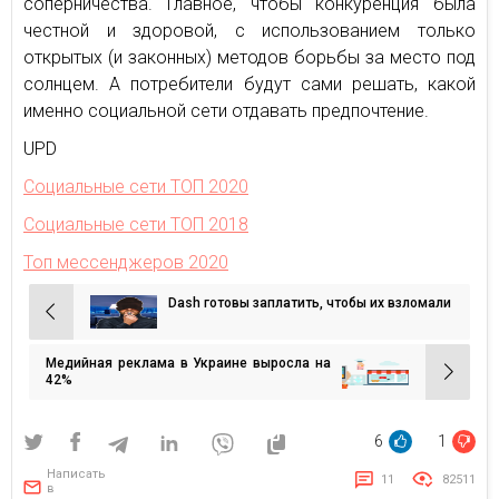
соперничества. Главное, чтобы конкуренция была
честной и здоровой, с использованием только
открытых (и законных) методов борьбы за место под
солнцем. А потребители будут сами решать, какой
именно социальной сети отдавать предпочтение.
UPD
Социальные сети ТОП 2020
Социальные сети ТОП 2018
Топ мессенджеров 2020
Dash готовы заплатить, чтобы их взломали
Навигация
по
Медийная реклама в Украине выросла на
записям
42%
6
1
Написать
11
82511
в