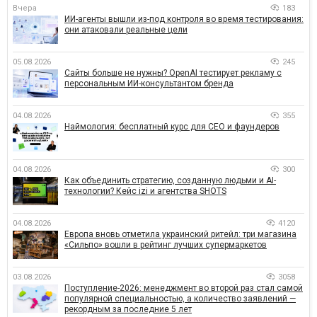
Вчера
183
ИИ-агенты вышли из-под контроля во время тестирования:
они атаковали реальные цели
05.08.2026
245
Сайты больше не нужны? OpenAI тестирует рекламу с
персональным ИИ-консультантом бренда
04.08.2026
355
Наймология: бесплатный курс для CEO и фаундеров
04.08.2026
300
Как объединить стратегию, созданную людьми и AI-
технологии? Кейс izi и агентства SHOTS
04.08.2026
4120
Европа вновь отметила украинский ритейл: три магазина
«Сильпо» вошли в рейтинг лучших супермаркетов
03.08.2026
3058
Поступление-2026: менеджмент во второй раз стал самой
популярной специальностью, а количество заявлений —
рекордным за последние 5 лет