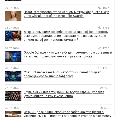
29.07.2026
1027
Наталья Морозова стала членом международного жюри
2026 Global Best of the Best Effie Awards
28.07.2026
3765
AI-креативы сами по себе не повышают эффективность
рекламы: исследование показало, что на самом деле
влияет на эффективность кампаний
28.07.2026
1730
Google больше никогда не будет прежним: искусственный
интеллект полностью меняет правила поиска
28.07.2026
1726
ChatGPT перестает быть чат-ботом. OpenAI создает
полноценную бизнес-платформу
27.07.2026
725
Крупнейший инвестиционный форум страны: успейте
купить билет на Lviv Invest Forum
26.07.2026
536
От $700 до $15 000: сколько зарабатывают и тратят в
украинском PR — инсайты от znamy и Women Make Money