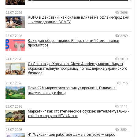
25.07.2026
2698
ROPO в действии: как онлайн влияет на офлайн-продажи
— исследование COMFY
25.07.2026
3259
Как один оборот принес Philips почти 10 миллионов
просмотров
24.07.2026
2019
От Львова до Харькова: Glovo Academy масштабирует
образовательную программу по поддержке украинского
бизнеса
23.07.2026
715
Пока 97% маркетологов пишут промпты, Галичина
получила иглу и фетр
23.07.2026
1111
Маркетинг как стратегическое оружие: интеллектуальный
тыл 1-го корпуса НГУ «Азов»
23.07.2026
3854
41 % украинцев работают даже в отпуске — опрос