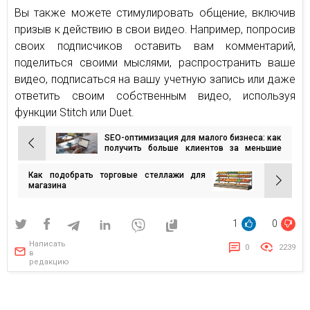
Вы также можете стимулировать общение, включив
призыв к действию в свои видео. Например, попросив
своих подписчиков оставить вам комментарий,
поделиться своими мыслями, распространить ваше
видео, подписаться на вашу учетную запись или даже
ответить своим собственным видео, используя
функции Stitch или Duet.
SEO-оптимизация для малого бизнеса: как
Навигация
получить больше клиентов за меньшие
деньги
по
Как подобрать торговые стеллажи для
записям
магазина
1
0
Написать
0
2239
в
редакцию