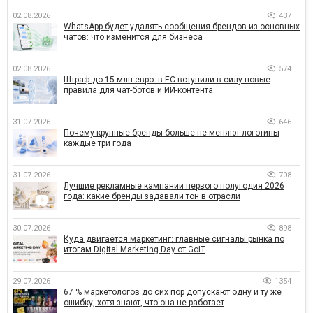
02.08.2026
437
WhatsApp будет удалять сообщения брендов из основных
чатов: что изменится для бизнеса
02.08.2026
574
Штраф до 15 млн евро: в ЕС вступили в силу новые
правила для чат-ботов и ИИ-контента
31.07.2026
646
Почему крупные бренды больше не меняют логотипы
каждые три года
31.07.2026
708
Лучшие рекламные кампании первого полугодия 2026
года: какие бренды задавали тон в отрасли
30.07.2026
898
Куда двигается маркетинг: главные сигналы рынка по
итогам Digital Marketing Day от GoIT
29.07.2026
1354
67 % маркетологов до сих пор допускают одну и ту же
ошибку, хотя знают, что она не работает