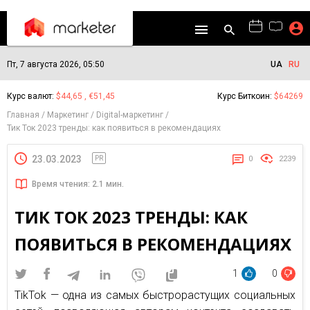
Пт, 7 августа 2026, 05:50
UA
RU
Курс валют:
$44,65 , €51,45
Курс Биткоин:
$64269
Главная
Маркетинг
Digital-маркетинг
Тик Ток 2023 тренды: как появиться в рекомендациях
23.03.2023
PR
0
2239
Время чтения: 2.1 мин.
ТИК ТОК 2023 ТРЕНДЫ: КАК
ПОЯВИТЬСЯ В РЕКОМЕНДАЦИЯХ
1
0
TikTok — одна из самых быстрорастущих социальных