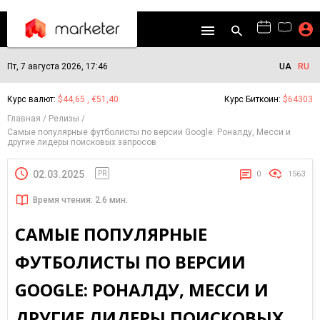
Пт, 7 августа 2026, 17:46
UA
RU
Курс валют:
$44,65 , €51,40
Курс Биткоин:
$64303
Главная
Релизы
Самые популярные футболисты по версии Google: Роналду, Месси и
другие лидеры поисковых запросов
02.03.2025
PR
0
1563
Время чтения: 2.6 мин.
САМЫЕ ПОПУЛЯРНЫЕ
ФУТБОЛИСТЫ ПО ВЕРСИИ
GOOGLE: РОНАЛДУ, МЕССИ И
ДРУГИЕ ЛИДЕРЫ ПОИСКОВЫХ