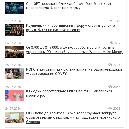
ChatGPT перестает быть чат-ботом. OpenAI создает
полноценную бизнес-платформу
27.07.2026
748
Крупнейший инвестиционный форум страны: успейте
купить билет на Lviv Invest Forum
26.07.2026
539
От $700 до $15 000: сколько зарабатывают и тратят в
украинском PR — инсайты от znamy и Women Make Money
25.07.2026
2726
ROPO в действии: как онлайн влияет на офлайн-продажи
— исследование COMFY
25.07.2026
3332
Как один оборот принес Philips почти 10 миллионов
просмотров
24.07.2026
2023
От Львова до Харькова: Glovo Academy масштабирует
образовательную программу по поддержке украинского
бизнеса