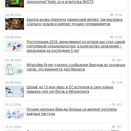
технологии? Кейс izi и агентства SHOTS
04.08.2026
4156
Европа вновь отметила украинский ритейл: три магазина
«Сильпо» вошли в рейтинг лучших супермаркетов
03.08.2026
3105
Поступление-2026: менеджмент во второй раз стал самой
популярной специальностью, а количество заявлений —
рекордным за последние 5 лет
02.08.2026
441
WhatsApp будет удалять сообщения брендов из основных
чатов: что изменится для бизнеса
02.08.2026
578
Штраф до 15 млн евро: в ЕС вступили в силу новые
правила для чат-ботов и ИИ-контента
31.07.2026
651
Почему крупные бренды больше не меняют логотипы
каждые три года
31.07.2026
717