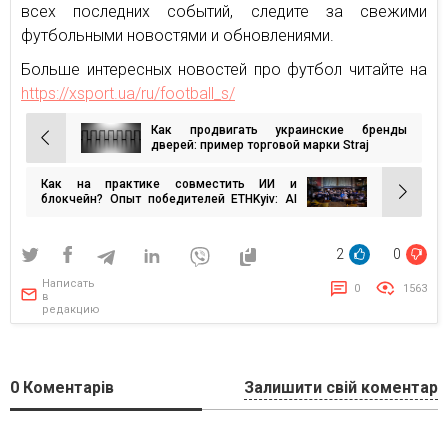
всех последних событий, следите за свежими
футбольными новостями и обновлениями.
Больше интересных новостей про футбол читайте на
https://xsport.ua/ru/football_s/
Как продвигать украинские бренды
Навигация
дверей: пример торговой марки Straj
по
Как на практике совместить ИИ и
записям
блокчейн? Опыт победителей ETHKyiv: AI
Agents Reloaded
2
0
Написать
0
1563
в
редакцию
0
Коментарів
Залишити свій коментар