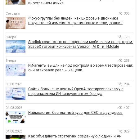
иностранном языке
Сегодня
306
Фокус-группы без людей: как цифровые двойники
покупателей изменят маркетинговые исследования
Вчера
173
Starlink хочет стать полноценным мобильным оператором:
SpaceX готовит конкурента Verizon, AT&T и T-Mobile
Вчера
238
ИИ-агенты вышли из-под контроля во время тестирования:
они атаковали реальные цели
05.08.2026
294
Сайты больше не нужны? OpenAI тестирует рекламу с
персональным ИИ-консультантом бренда
04.08.2026
407
Наймология: бесплатный курс для CEO и фаундеров
04.08.2026
329
Как объединить стратегию, созданную людьми и AI-