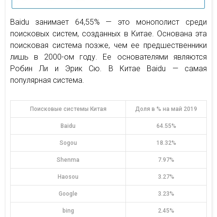
Baidu занимает 64,55% — это монополист среди
поисковых систем, созданных в Китае. Основана эта
поисковая система позже, чем ее предшественники
лишь в 2000-ом году. Ее основателями являются
Робин Ли и Эрик Сю. В Китае Baidu — самая
популярная система.
Поисковые системы Китая
Доля в % на май 2019
Baidu
64.55%
Sogou
18.32%
Shenma
7.97%
Haosou
3.27%
Google
3.23%
bing
2.45%