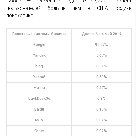
Google — несменный лидер с 92,27%. Процент
пользователей больше чем в США, родине
поисковика.
Поисковые системы Украины
Доля в % на май 2019
Google
92.27%
Yandex
5.67%
bing
0.58%
Yahoo!
0.53%
Mail.ru
0.47%
DuckDuckGo
0.3%
Baidu
0.13%
MSN
0.02%
Other
0.02%