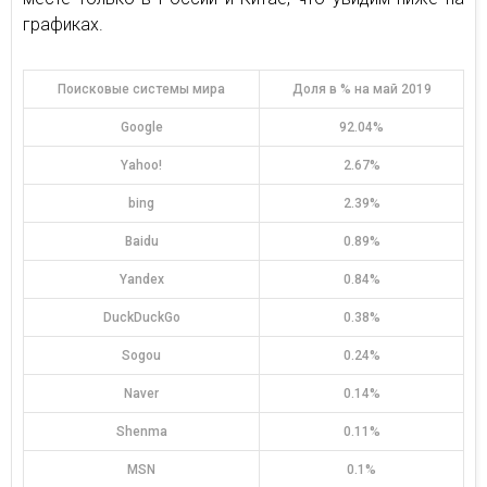
графиках.
Поисковые системы мира
Доля в % на май 2019
Google
92.04%
Yahoo!
2.67%
bing
2.39%
Baidu
0.89%
Yandex
0.84%
DuckDuckGo
0.38%
Sogou
0.24%
Naver
0.14%
Shenma
0.11%
MSN
0.1%