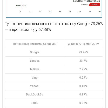
Тут статистика немного пошла в пользу Google 73,26%
— в прошлом году 67,88%.
Поисковые системы Беларуси
Доля в % на май 2019
Google
73.26%
Yandex
23.7%
Mail.ru
2.27%
bing
0.29%
Yahoo!
0.18%
DuckDuckGo
0.17%
Baidu
0.07%