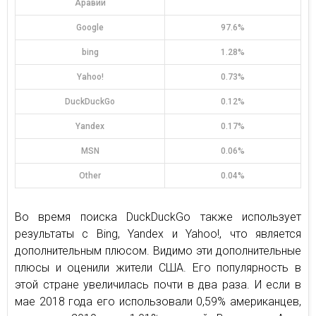
Аравии
Google
97.6%
bing
1.28%
Yahoo!
0.73%
DuckDuckGo
0.12%
Yandex
0.17%
MSN
0.06%
Other
0.04%
Во время поиска DuckDuckGo также использует
результаты с Bing, Yandex и Yahoo!, что является
дополнительным плюсом. Видимо эти дополнительные
плюсы и оценили жители США. Его популярность в
этой стране увеличилась почти в два раза. И если в
мае 2018 года его использовали 0,59% американцев,