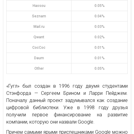
Haosou
0.05%
Seznam
0.04%
Mail.ru
0.03%
Qwant
0.02%
CocCoc
0.01%
Daum
0.01%
Other
0.05%
«Гугл» был создан в 1996 году двумя студентами
Стэнфорда — Сергеем Брином и Ларри Пейджем.
Поначалу данный проект задумывался как создание
цифровой библиотеки. Уже в 1998 году друзья
получили первое финансирование на развитие
компании, которую они назвали Google.
Причем самыми ярыми приспешниками Google можно