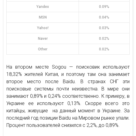
Yandex
0.09%
MSN
0.04%
Yahoo!
0.03%
Naver
0.02%
Other
0.02%
На втором месте Sogou — поисковик используют
18,32% жителей Китая, и поэтому там она занимает
второе место после Baidu. В странах СНГ эти
поисковые системы почти неизвестна. В мире они
занимают 0,89% и 0,24% соответственно. К примеру, в
Украине ее используют 0,13%. Скорре всего это
китайцы, живущие на данный момент в Украине. За
последний год позиции Baidu на Мировом рынке упали.
Процент пользователей снизился с 2,2%, до 0,89%.