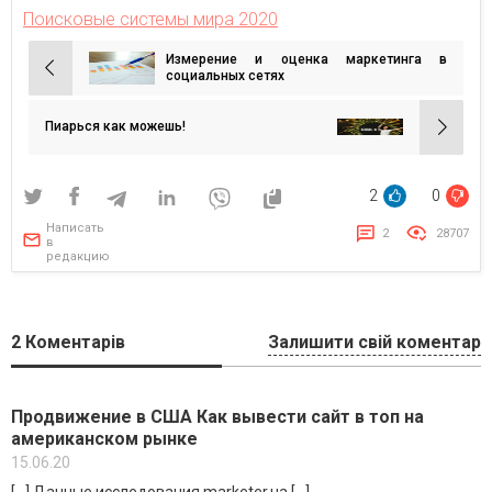
Поисковые системы мира 2020
Измерение и оценка маркетинга в
Навигация
социальных сетях
по
записям
Пиарься как можешь!
2
0
Написать
2
28707
в
редакцию
2
Коментарів
Залишити свій коментар
Продвижение в США Как вывести сайт в топ на
американском рынке
15.06.20
[…] Данные исследования marketer.ua […]