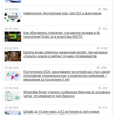
04.08.2026
388
Наймология: бесплатный курс для CEO и фаундеров
04.08.2026
324
Как объединить стратегию, созданную людьми и AI-
технологии? Кейс izi и агентства SHOTS
04.08.2026
4148
Европа вновь отметила украинский ритейл: три магазина
«Сильпо» вошли в рейтинг лучших супермаркетов
03.08.2026
3081
Поступление-2026: менеджмент во второй раз стал самой
популярной специальностью, а количество заявлений —
рекордным за последние 5 лет
02.08.2026
438
WhatsApp будет удалять сообщения брендов из основных
чатов: что изменится для бизнеса
02.08.2026
576
Штраф до 15 млн евро: в ЕС вступили в силу новые