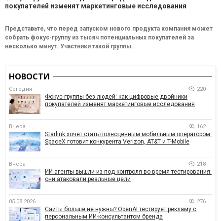
покупателей изменят маркетинговые исследования
Представьте, что перед запуском нового продукта компания может
собрать фокус-группу из тысяч потенциальных покупателей за
несколько минут. Участники такой группы...
НОВОСТИ
Сегодня
220
Фокус-группы без людей: как цифровые двойники
покупателей изменят маркетинговые исследования
Вчера
162
Starlink хочет стать полноценным мобильным оператором:
SpaceX готовит конкурента Verizon, AT&T и T-Mobile
Вчера
218
ИИ-агенты вышли из-под контроля во время тестирования:
они атаковали реальные цели
05.08.2026
276
Сайты больше не нужны? OpenAI тестирует рекламу с
персональным ИИ-консультантом бренда