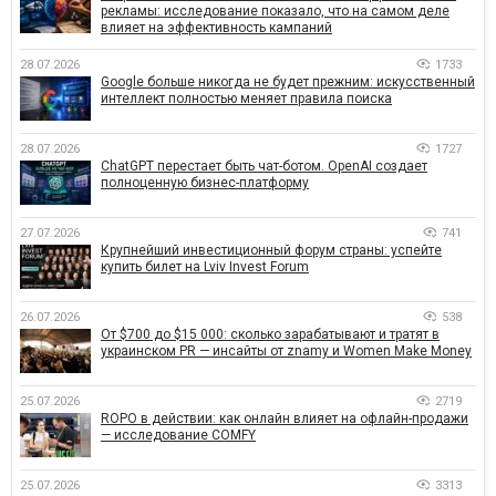
рекламы: исследование показало, что на самом деле
влияет на эффективность кампаний
28.07.2026
1733
Google больше никогда не будет прежним: искусственный
интеллект полностью меняет правила поиска
28.07.2026
1727
ChatGPT перестает быть чат-ботом. OpenAI создает
полноценную бизнес-платформу
27.07.2026
741
Крупнейший инвестиционный форум страны: успейте
купить билет на Lviv Invest Forum
26.07.2026
538
От $700 до $15 000: сколько зарабатывают и тратят в
украинском PR — инсайты от znamy и Women Make Money
25.07.2026
2719
ROPO в действии: как онлайн влияет на офлайн-продажи
— исследование COMFY
25.07.2026
3313