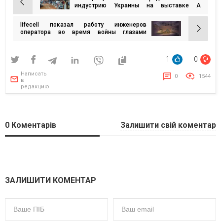
Навигация
индустрию Украины на выставке A
Ukrainian Affair в Сингапуре
по
lifecell показал работу инженеров
записям
оператора во время войны глазами
художников-иллюстраторов
1
0
Написать
0
1544
в
редакцию
0
Коментарів
Залишити свій коментар
ЗАЛИШИТИ КОМЕНТАР