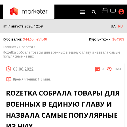
Пт, 7 августа 2026, 12:59
UA
RU
Курс валют:
$44,65 , €51,40
Курс Биткоин:
$64303
Главная
Новости
Rozetka собрала товары для военных в единую главу и назвала самые
популярные из них
03.06.2022
0
1544
Время чтения: 1.3 мин.
ROZETKA СОБРАЛА ТОВАРЫ ДЛЯ
ВОЕННЫХ В ЕДИНУЮ ГЛАВУ И
НАЗВАЛА САМЫЕ ПОПУЛЯРНЫЕ
ИЗ НИХ