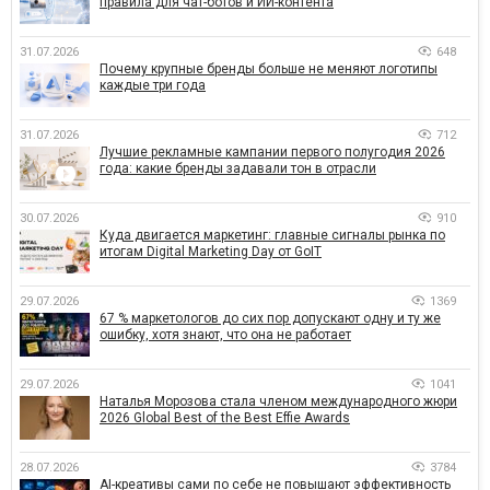
правила для чат-ботов и ИИ-контента
31.07.2026
648
Почему крупные бренды больше не меняют логотипы
каждые три года
31.07.2026
712
Лучшие рекламные кампании первого полугодия 2026
года: какие бренды задавали тон в отрасли
30.07.2026
910
Куда двигается маркетинг: главные сигналы рынка по
итогам Digital Marketing Day от GoIT
29.07.2026
1369
67 % маркетологов до сих пор допускают одну и ту же
ошибку, хотя знают, что она не работает
29.07.2026
1041
Наталья Морозова стала членом международного жюри
2026 Global Best of the Best Effie Awards
28.07.2026
3784
AI-креативы сами по себе не повышают эффективность