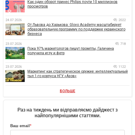
Как один оборот принес Philips почти 10 миллионов
просмотров
24.07.2026
2022
От Львова до Харькова: Glovo Academy масштабирует
образовательную программу по поддержке украинского
бизнеса
23.07.2026
718
Пока 97% маркетологов пишут промпты, Галичина
получила иглу и фетр
23.07.2026
1122
Маркетинг как стратегическое оружие: интеллектуальный
тыл 1-го корпуса НГУ «Азов»
БОЛЬШЕ
Раз на тиждень ми відправляємо дайджест з
найпопулярнішими статтями.
Ваш email
*