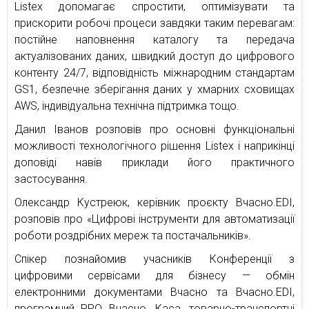
Listex допомагає спростити, оптимізувати та
прискорити робочі процеси завдяки таким перевагам:
постійне наповнення каталогу та передача
актуалізованих даних, швидкий доступ до цифрового
контенту 24/7, відповідність міжнародним стандартам
GS1, безпечне зберігання даних у хмарних сховищах
AWS, індивідуальна технічна підтримка тощо.
Данил Іванов розповів про основні функціональні
можливості технологічного рішення Listex і наприкінці
доповіді навів приклади його практичного
застосування.
Олександр Кустреюк, керівник проєкту Вчасно.EDI,
розповів про «Цифрові інструменти для автоматизації
роботи роздрібних мереж та постачальників».
Спікер познайомив учасників Конференції з
цифровими сервісами для бізнесу — обмін
електронними документами Вчасно та Вчасно.EDI,
програмний РРО Вчасно. Каса, товарно-транспортні