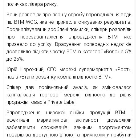
поличках лідера ринку.
Вони розповіли про першу спробу впровадження води
під ВТМ WOG, яка не принесла очікуваних результатів.
Проаналізувавши зроблені помилки, спікери розповіли
про перезавантаження впровадження ВТМ, яке
призвело до успіху. Врахування попередніх недоліків
дозволило підняти частку ВТМ в категорії «Вода» з 5%
до 25%.
Юрій Нарожний, СЕО мережі супермаркетів «Рост»,
навів «Етапи розвитку компанії відносно ВТМ».
Спікер дав порівняльний аналіз, як змінювалася
капіталізація торгової мережі відносно до рівня
продажів товарів Private Label.
Впровадження широкої лінійки продукції ВТМ і
ефективні маркетингові активності дозволили
забезпечити споживачів звичним асортиментом
товарів за доступною ціною та примножити прибутки