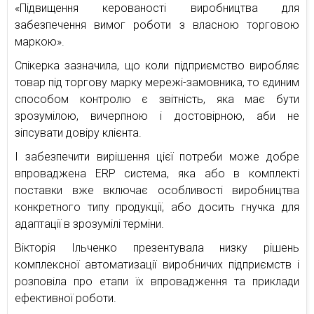
«Підвищення керованості виробництва для
забезпечення вимог роботи з власною торговою
маркою».
Спікерка зазначила, що коли підприємство виробляє
товар під торгову марку мережі-замовника, то єдиним
способом контролю є звітність, яка має бути
зрозумілою, вичерпною і достовірною, аби не
зіпсувати довіру клієнта.
І забезпечити вирішення цієї потреби може добре
впроваджена ERP система, яка або в комплекті
поставки вже включає особливості виробництва
конкретного типу продукції, або досить гнучка для
адаптації в зрозумілі терміни.
Вікторія Ільченко презентувала низку рішень
комплексної автоматизації виробничих підприємств і
розповіла про етапи їх впровадження та приклади
ефективної роботи.