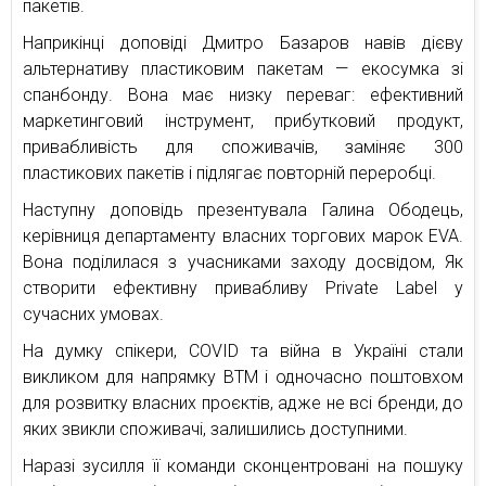
пакетів.
Наприкінці доповіді Дмитро Базаров навів дієву
альтернативу пластиковим пакетам — екосумка зі
спанбонду. Вона має низку переваг: ефективний
маркетинговий інструмент, прибутковий продукт,
привабливість для споживачів, заміняє 300
пластикових пакетів і підлягає повторній переробці.
Наступну доповідь презентувала Галина Ободець,
керівниця департаменту власних торгових марок EVA.
Вона поділилася з учасниками заходу досвідом, Як
створити ефективну привабливу Private Label у
сучасних умовах.
На думку спікери, COVID та війна в Україні стали
викликом для напрямку ВТМ і одночасно поштовхом
для розвитку власних проєктів, адже не всі бренди, до
яких звикли споживачі, залишились доступними.
Наразі зусилля її команди сконцентровані на пошуку