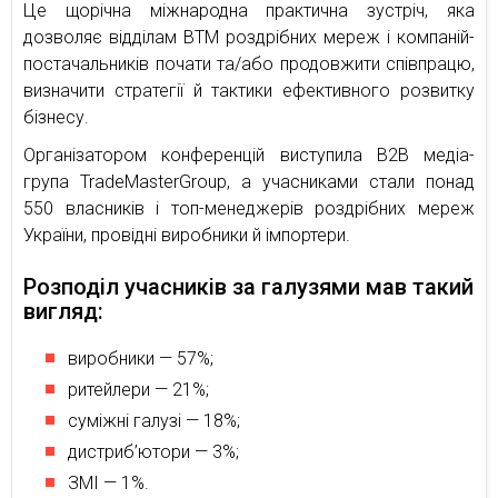
Це щорічна міжнародна практична зустріч, яка
дозволяє відділам ВТМ роздрібних мереж і компаній-
постачальників почати та/або продовжити співпрацю,
визначити стратегії й тактики ефективного розвитку
бізнесу.
Організатором конференцій виступила В2В медіа-
група TradeMasterGroup, а учасниками стали понад
550 власників і топ-менеджерів роздрібних мереж
України, провідні виробники й імпортери.
Розподіл учасників за галузями мав такий
вигляд:
виробники — 57%;
ритейлери — 21%;
суміжні галузі — 18%;
дистриб’ютори — 3%;
ЗМІ — 1%.