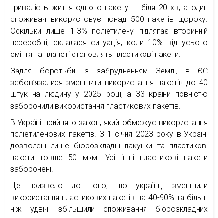
тривалість життя одного пакету — біля 20 хв, а один
споживач використовує понад 500 пакетів щороку.
Оскільки лише 1-3% поліетилену підлягає вторинній
переробці, склалася ситуація, коли 10% від усього
сміття на планеті становлять пластикові пакети.
Задля боротьби із забрудненням Землі, в ЄС
зобов’язалися зменшити використання пакетів до 40
штук на людину у 2025 році, а 33 країни повністю
заборонили використання пластикових пакетів.
В Україні прийнято закон, який обмежує використання
поліетиленових пакетів. З 1 січня 2023 року в Україні
дозволені лише біорозкладні пакунки та пластикові
пакети товще 50 мкм. Усі інші пластикові пакети
заборонені.
Це призвело до того, що українці зменшили
використання пластикових пакетів на 40-90% та більш
ніж удвічі збільшили споживання біорозкладних