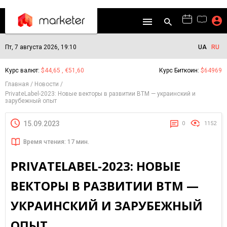
Пт, 7 августа 2026, 19:10
UA
RU
Курс валют:
$44,65 , €51,60
Курс Биткоин:
$64969
Главная
Новости
PrivateLabel-2023: Новые векторы в развитии ВТМ — украинский и
зарубежный опыт
15.09.2023
0
1152
Время чтения: 17 мин.
PRIVATELABEL-2023: НОВЫЕ
ВЕКТОРЫ В РАЗВИТИИ ВТМ —
УКРАИНСКИЙ И ЗАРУБЕЖНЫЙ
ОПЫТ