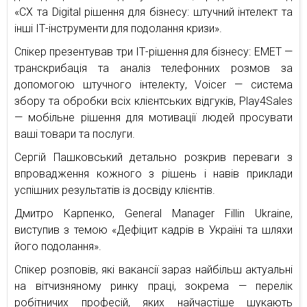
«СХ та Digital рішення для бізнесу: штучний інтелект та
інші ІТ-інструменти для подолання кризи».
Спікер презентував три ІТ-рішення для бізнесу: ЕМЕТ —
транскрибація та аналіз телефонних розмов за
допомогою штучного інтелекту, Voicer — система
збору та обробки всіх клієнтських відгуків, Play4Sales
— мобільне рішення для мотивації людей просувати
ваші товари та послуги.
Сергій Пашковський детально розкрив переваги з
впровадження кожного з рішень і навів приклади
успішних результатів із досвіду клієнтів.
Дмитро Карпенко, General Manager Fillin Ukraine,
виступив з темою «Дефіцит кадрів в Україні та шляхи
його подолання».
Спікер розповів, які вакансії зараз найбільш актуальні
на вітчизняному ринку праці, зокрема — перелік
робітничих професій, яких найчастіше шукають