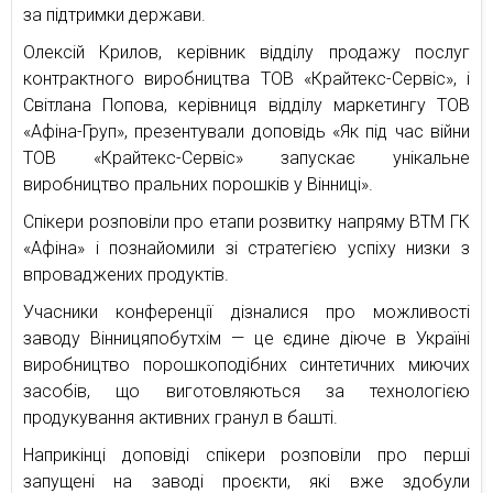
за підтримки держави.
Олексій Крилов, керівник відділу продажу послуг
контрактного виробництва ТОВ «Крайтекс-Сервіс», і
Світлана Попова, керівниця відділу маркетингу ТОВ
«Афіна-Груп», презентували доповідь «Як під час війни
ТОВ «Крайтекс-Сервіс» запускає унікальне
виробництво пральних порошків у Вінниці».
Спікери розповіли про етапи розвитку напряму ВТМ ГК
«Афіна» і познайомили зі стратегією успіху низки з
впроваджених продуктів.
Учасники конференції дізналися про можливості
заводу Вінницяпобутхім — це єдине діюче в Україні
виробництво порошкоподібних синтетичних миючих
засобів, що виготовляються за технологією
продукування активних гранул в башті.
Наприкінці доповіді спікери розповіли про перші
запущені на заводі проєкти, які вже здобули