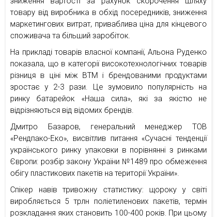
зниження вартості за рахунок скорочення шляху
товару від виробника в обхід посередників, зниження
маркетингових витрат, приваблива ціна для кінцевого
споживача та більший заробіток.
На прикладі товарів власної компанії, Альона Руденко
показала, що в категорії високотехнологічних товарів
різниця в ціні між ВТМ і брендованими продуктами
зростає у 2-3 рази. Це зумовило популярність на
ринку батарейок «Наша сила», які за якістю не
відрізняються від відомих брендів.
Дмитро Базаров, генеральний менеджер ТОВ
«Рендпако-Еко», висвітлив питання «Сучасні тенденції
українського ринку упаковки в порівнянні з ринками
Європи: розбір закону України №1489 про обмеження
обігу пластикових пакетів на території України».
Спікер навів тривожну статистику: щороку у світі
виробляється 5 трлн поліетиленових пакетів, термін
розкладання яких становить 100-400 років. При цьому