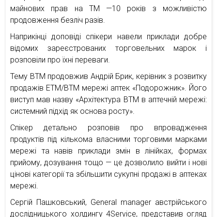
майнових прав на ТМ —10 років з можливістю
продовження безліч разів.
Наприкінці доповіді спікери навели приклади добре
відомих зареєстрованих торговельних марок і
розповіли про їхні переваги.
Тему ВТМ продовжив Андрій Брик, керівник з розвитку
продажів ЕТМ/ВТМ мережі аптек «Подорожник». Його
виступ мав назву «Архітектура ВТМ в аптечній мережі:
системний підхід як основа росту».
Спікер детально розповів про впровадження
продуктів під кількома власними торговими марками
мережі та навів приклади змін в лінійках, формах
прийому, дозування тощо — це дозволило вийти і нові
цінові категорії та збільшити сукупні продажі в аптеках
мережі.
Сергій Пашковський, General manager австрійського
дослідницького холдингу 4Service, представив огляд