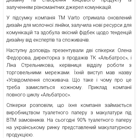
залученням різноманітних джерел комунікацій.
У підсумку компанія ТМ Varto отримала оновлений
дизайн для молочної лінійки, залучила нові ресурси для
комунікацій та здобула якісний фідбек щодо тенденцій
дизайну від експертів та споживачів.
Наступну доповідь презентували дві спікерки: Олена
Федорова, директорка з продажів ТК «Альбатрос», і
Ліна Стрельникова, керівниця відділу роботи з
торговельними мережами. Їхній виступ мав назву
«Усвідомлення споживача. Що таке і чому про це
треба замислиться кожному. Приклад компанії
повного циклу «Альбатрос».
Спікерки розповіли, що їхня компанія займається
виробництвом туалетного паперу з макулатури під
ВТМ замовників. На сьогодні 90% туалетного паперу
на українському ринку представлений макулатурною
продукцією.