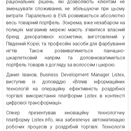
раціональних рішень, які дозволяють клієнтам не
зменшувати споживання, не збільшуючи при цьому
витрати. Паралельно в EVA розвивається абсолютно
весь товарний портфель. Зокрема, вже незабаром на
полицях магазинів мережі мають з’явитися власний
бренд декоративної косметики, виготовлений у
Південній Кореї, та професійні засоби для фарбування
нігтів. Також розвиватиметься панчішно-
шкарпетковий напрям та доповнюватиметься
портфель товарів з догляду за волоссям і шкірою.
Данил Іванов, Business Development Manager Listex,
виступив із доповіддю «Вплив інформаційних
технологій на операційну ефективність роздрібної
торгівлі: використання платформи Listex в контексті
цифрової трансформації».
Спікер презентував інноваційну технологічну
платформу Listex.info, яка забезпечує автоматизацію
робочих процесів у роздрібній торгівлі. Технологія