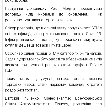
року зросла.
Наступний доповідач, Ремі Медіна, презентував
доповідь «Від інновацій до оновлення. Як
розвивається власна торгова марка».
Спікер розповів, що в основі злету популярності ВТМ у
світі є інфляція, яка прискорилася з появою Covid-19.
Інфляція впливає на поведінку споживачів і змушує їх
купляти дешевші товари Private Label.
Особливо сильні позиції ВТМ у категоріях їжі та напоїв.
Задля підтримки прибутковості та збереження клієнтів
дискаунтери змушені розширювати портфель Private
Label.
Таким чином, підсумував спікер, товари власних
торгових марок стали наріжним каменем стратегії
роздрібної торгівлі.
Вікторія Ільченко, бізнес-аналітик Всеукраїнської
Спілки Автоматизаторів Бізнесу, розповіла про