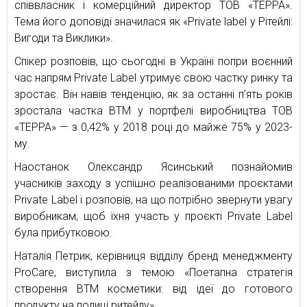
співвласник і комерційний директор ТОВ «ТЕРРА».
Тема його доповіді значилася як «Private label у Рітейлі:
Вигоди та Виклики».
Спікер розповів, що сьогодні в Україні попри воєнний
час напрям Private Label утримує свою частку ринку та
зростає. Він навів тенденцію, як за останні п’ять років
зростала частка ВТМ у портфелі виробництва ТОВ
«ТЕРРА» — з 0,42% у 2018 році до майже 75% у 2023-
му.
Наостанок Олександр Ясинський познайомив
учасників заходу з успішно реалізованими проєктами
Private Label і розповів, на що потрібно звернути увагу
виробникам, щоб їхня участь у проєкті Private Label
була прибутковою.
Наталія Петрик, керівниця відділу бренд менеджменту
ProCare, виступила з темою «Поетапна стратегія
створення ВТМ косметики: від ідеї до готового
продукту на полиці ритейлу».