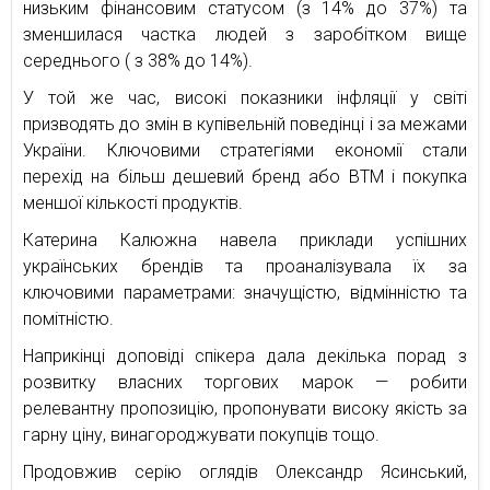
низьким фінансовим статусом (з 14% до 37%) та
зменшилася частка людей з заробітком вище
середнього ( з 38% до 14%).
У той же час, високі показники інфляції у світі
призводять до змін в купівельній поведінці і за межами
України. Ключовими стратегіями економії стали
перехід на більш дешевий бренд або ВТМ і покупка
меншої кількості продуктів.
Катерина Калюжна навела приклади успішних
українських брендів та проаналізувала їх за
ключовими параметрами: значущістю, відмінністю та
помітністю.
Наприкінці доповіді спікера дала декілька порад з
розвитку власних торгових марок — робити
релевантну пропозицію, пропонувати високу якість за
гарну ціну, винагороджувати покупців тощо.
Продовжив серію оглядів Олександр Ясинський,