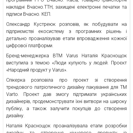
накладні Вчасно.ТТН, захищені електронні печатки та
підписи Вчасно. КЕП.
Олександр Кустреюк розповів, як побудувати на
підприємстві екосистему з програмних рішень і
детально проаналізував етапи впровадження кожної
цифрової платформи.
Бренд-менеджерка ВТМ Varus Наталія Краснощок
виступила з темою «Люди купують у людей. Проєкт
«Народний продукт у Varus».
Спікерка розповіла про проект зі створення
трендового патріотичного дизайну пакування для ТМ
Varto. Проект дав змогу підтримати українських
дизайнерів, продемонструвати їхні витвори на широку
публіку, а також залучити покупців до створення
дизайну.
Наталія Краснощок проаналізувала етапи розробки
дизайну та створення кінцевого продукту із