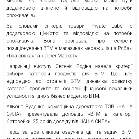
мережі: як власна торгова марка може бути
додатковою цінністю й відповіддю на потреби
споживачів».
За словами спікери, товари Private Label є
додатковою цінністю та відповіддю на потреби
споживачів. Вона розповіла про секрети
позиціонування ВТМ в магазинах мереж «Наша Ряба»,
«Їжа свіжа» та «Döner Маркет».
Наприкінці виступу Євгенія Родіна навела критерії
вибору категорій продуктів для ВТМ. Це: ціль
відповідно до стратегії ВТМ; динаміка розвитку
категорії продуктів та основні фінансові показники
успішності згідно з бізнес-моделлю ВТМ.
Альона Руденко, комерційна директорка ТОВ «НАША
СИЛА» презентувала доповідь «ВТМ в категорії
батарейки. 25 років досвіду від НАША СИЛА».
Перш за все спікера озвучила цілі та задачі ВТМ: