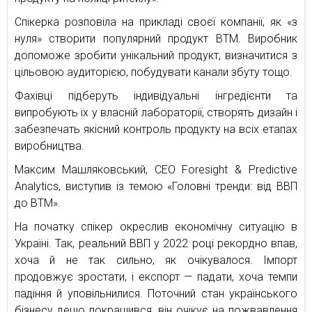
Спікерка розповіла на прикладі своєї компанії, як «з
нуля» створити популярний продукт ВТМ. Виробник
допоможе зробити унікальний продукт, визначитися з
цільовою аудиторією, побудувати канали збуту тощо.
Фахівці підберуть індивідуальні інгредієнти та
випробують їх у власній лабораторії, створять дизайн і
забезпечать якісний контроль продукту на всіх етапах
виробництва.
Максим Машляковський, CEO Foresight & Predictive
Analytics, виступив із темою «Головні тренди: від ВВП
до ВТМ».
На початку спікер окреслив економічну ситуацію в
Україні. Так, реальний ВВП у 2022 році рекордно впав,
хоча й не так сильно, як очікувалося. Імпорт
продовжує зростати, і експорт — падати, хоча темпи
падіння й уповільнилися. Поточний стан українського
бізнесу дещо покращився, він очікує на пожвавлення