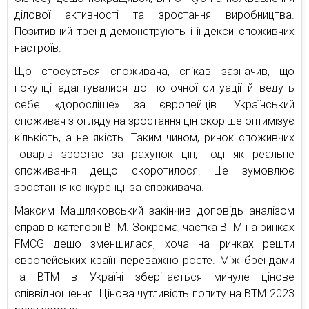
ділової активності та зростання виробництва.
Позитивний тренд демонструють і індекси споживчих
настроїв.
Що стосується споживача, спікав зазначив, що
покупці адаптувалися до поточної ситуації й ведуть
себе «доросліше» за європейців. Український
споживач з огляду на зростання цін скоріше оптимізує
кількість, а не якість. Таким чином, ринок споживчих
товарів зростає за рахунок цін, тоді як реальне
споживання дещо скоротилося. Це зумовлює
зростання конкуренції за споживача.
Максим Машляковський закінчив доповідь аналізом
справ в категорії ВТМ. Зокрема, частка ВТМ на ринках
FMCG дещо зменшилася, хоча на ринках решти
європейських країн переважно росте. Між брендами
та ВТМ в Україні зберігається минуле цінове
співвідношення. Цінова чутливість попиту на ВТМ 2023