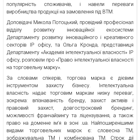
популярність споживачів, і навели переваги
виробництва продукції на замовлення під ВТМ.
Доповідачі Микола Потоцький, провідний професіонал
відділу розвитку інноваційної екосистеми
Департаменту розвитку інноваційного і креативного
секторів IP офісу, та Ольга Кронда, представниця
Департаменту «Академія інтелектуальної власності» IP
офісу, розповіли про «Право інтелектуальної власності
на торговельну марку».
За словами спікерів, торгова марка є дієвим
інструментом захисту бізнесу. Інтелектуальна
власність надає торговим маркам низку переваг,
зокрема: впізнаваність бренду, захист активів і
правовий захист, довгостроковий брендинг,
можливості франчайзингу та ліцензування, а також
право на доменне ім’я в зоні .ua. Найпоширенішими
видами торговельних марок є: словесна ТМ,
зображувальна ТМ і комбінована ТМ. Строк дії