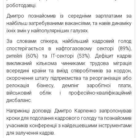
роботодавці.
Дмитро познайомив із середніми зарплатами за
найбільш затребуваними вакансіями, та навів динаміку
їхніх змін у найпопулярніших галузях.
За словами спікера, найбільший кадровий голод
спостерігається в нафтогазовому секторі (89%),
ритейлі (60%) та ІТ-секторі (53%). Дефіцит кадрів
викликаний кількома чинниками: трудова міграція
всередині країни та виїзд співробітників за кордон,
скорочення штату підприємства та реорганізація або
релокація бізнесу, демпінг заробітної плати,
військовий облік і професійно-кваліфікаційний
дисбаланс.
Наприкінці доповіді Дмитро Карпенко запропонував
кроки для подолання кадрового голоду та познайомив
учасників конференції з найдешевшими інструментами
для залучення кадрів.