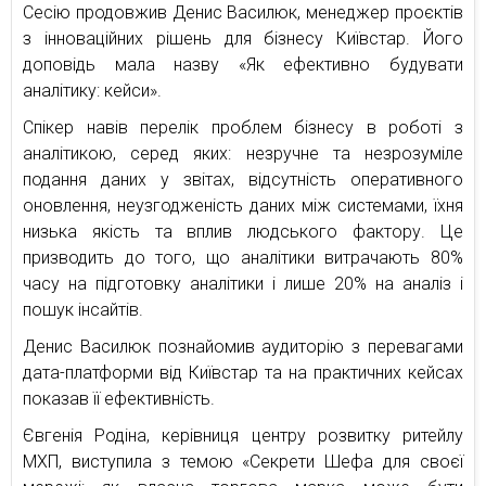
Сесію продовжив Денис Василюк, менеджер проєктів
з інноваційних рішень для бізнесу Київстар. Його
доповідь мала назву «Як ефективно будувати
аналітику: кейси».
Спікер навів перелік проблем бізнесу в роботі з
аналітикою, серед яких: незручне та незрозуміле
подання даних у звітах, відсутність оперативного
оновлення, неузгодженість даних між системами, їхня
низька якість та вплив людського фактору. Це
призводить до того, що аналітики витрачають 80%
часу на підготовку аналітики і лише 20% на аналіз і
пошук інсайтів.
Денис Василюк познайомив аудиторію з перевагами
дата-платформи від Київстар та на практичних кейсах
показав її ефективність.
Євгенія Родіна, керівниця центру розвитку ритейлу
МХП, виступила з темою «Секрети Шефа для своєї