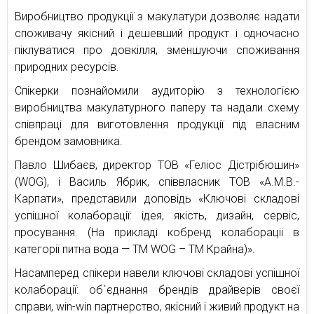
Виробництво продукції з макулатури дозволяє надати
споживачу якісний і дешевший продукт і одночасно
піклуватися про довкілля, зменшуючи споживання
природних ресурсів.
Спікерки познайомили аудиторію з технологією
виробництва макулатурного паперу та надали схему
співпраці для виготовлення продукції під власним
брендом замовника.
Павло Шибаєв, директор ТОВ «Геліос Дістрібюшин»
(WOG), і Василь Ябрик, співвласник ТОВ «А.М.В.-
Карпати», представили доповідь «Ключові складові
успішної колаборації: ідея, якість, дизайн, сервіс,
просування. (На прикладі кобренд колабораціі в
категорії питна вода — ТМ WOG – ТМ Крайна)».
Насамперед спікери навели ключові складові успішної
колаборації: об`єднання брендів драйверів своєї
справи, win-win партнерство, якісний і живий продукт на