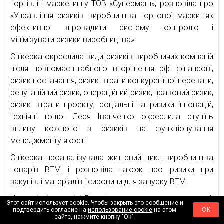
торгівлі і маркетингу ТОВ «Супермаш», розповіла про
«Управління ризиків виробництва торгової марки: як
ефективно впровадити систему контролю і
мінімізувати ризики виробництва».
Спікерка окреслила види ризиків виробничих компаній
після повномасштабного вторгнення рф: фінансові,
ризик постачання, ризик втрати конкурентної переваги,
репутаційний ризик, операційний ризик, правовий ризик,
ризик втрати проекту, соціальні та ризики інновацій,
технічні тощо. Леся Іванченко окреслила ступінь
впливу кожного з ризиків на функціонування
менеджменту якості.
Спікерка проаналізувала життєвий цикл виробництва
товарів ВТМ і розповіла також про ризики при
закупівлі матеріалів і сировини для запуску ВТМ.
Наприкінці доповіді Леся Іванченко навела практичний
Этот сайт использует cookie. Чтобы закрыть это сообщение и
приклад, як ризик втрати проекту відкрив нові
подтвердить согласие на
использование cookie
на этом
ОК
сайте, нажмите кнопку "Ок".
можливості та призвів до зростання продаж.