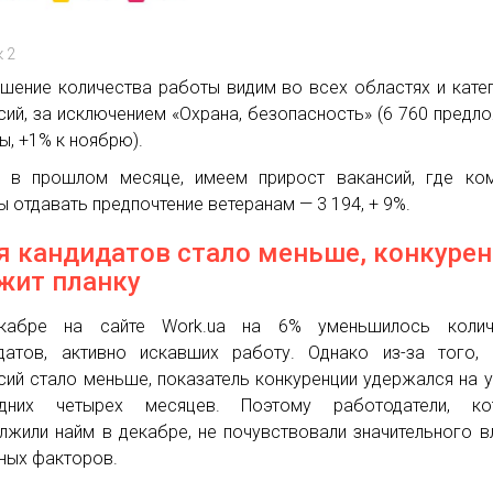
 2
шение количества работы видим во всех областях и кате
сий, за исключением «Охрана, безопасность» (6 760 предл
ы, +1% к ноябрю).
 в прошлом месяце, имеем прирост вакансий, где ком
ы отдавать предпочтение ветеранам — 3 194, + 9%.
я кандидатов стало меньше, конкуре
жит планку
кабре на сайте Work.ua на 6% уменьшилось колич
датов, активно искавших работу. Однако из-за того,
сий стало меньше, показатель конкуренции удержался на 
едних четырех месяцев. Поэтому работодатели, ко
лжили найм в декабре, не почувствовали значительного в
ных факторов.