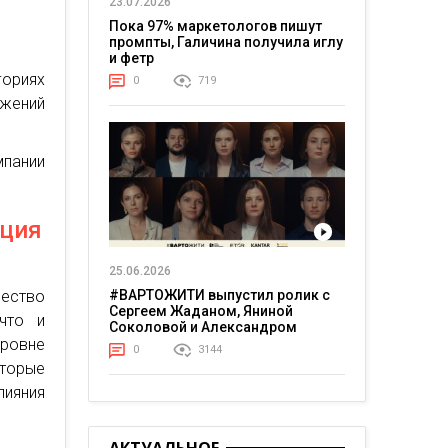
23.07.2026
Пока 97% маркетологов пишут
промпты, Галичина получила иглу
и фетр
гориях
0
719
ожений
пании
нция
25.06.2026
ество
#ВАРТОЖИТИ выпустил ролик с
Сергеем Жаданом, Яниной
 что и
Соколовой и Александром
уровне
Тереном о жизни в постоянном
0
3144
напряжении
торые
лияния