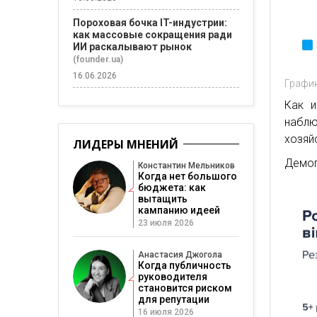
Пороховая бочка IT-индустрии:
как массовые сокращения ради
ИИ раскалывают рынок
(founder.ua)
16.06.2026
График
Как и
наблю
хозяй
ЛИДЕРЫ МНЕНИЙ
Демог
Константин Мельников
Когда нет большого
бюджета: как
вытащить
кампанию идеей
23 июля 2026
Анастасия Джогола
Когда публичность
руководителя
становится риском
для репутации
16 июля 2026