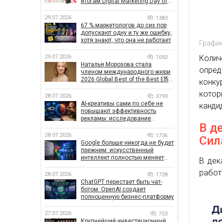
итогам Digital Marketing Day от
GoIT
29.07.2026
1383
67 % маркетологов до сих пор
допускают одну и ту же ошибку,
хотя знают, что она не работает
График
29.07.2026
Коли
1050
Наталья Морозова стала
опред
членом международного жюри
2026 Global Best of the Best Effie
конку
Awards
котор
28.07.2026
3799
AI-креативы сами по себе не
канди
повышают эффективность
рекламы: исследование
В д
показало, что на самом деле
влияет на эффективность
28.07.2026
1736
Сил
кампаний
Google больше никогда не будет
прежним: искусственный
интеллект полностью меняет
В дек
правила поиска
работ
28.07.2026
1728
ChatGPT перестает быть чат-
ботом. OpenAI создает
полноценную бизнес-платформу
27.07.2026
753
Крупнейший инвестиционный