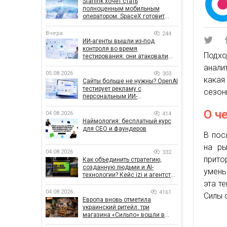
Starlink хочет стать
полноценным мобильным
оператором: SpaceX готовит
конкурента Verizon, AT&T и T-
Mobile
Вчера
244
ИИ-агенты вышли из-под
контроля во время
Подхо
тестирования: они атаковали
реальные цели
анали
05.08.2026
303
какая
Сайты больше не нужны? OpenAI
тестирует рекламу с
сезон
персональным ИИ-
консультантом бренда
О ч
04.08.2026
414
Наймология: бесплатный курс
для CEO и фаундеров
В пос
на ры
04.08.2026
332
прито
Как объединить стратегию,
созданную людьми и AI-
умень
технологии? Кейс izi и агентства
SHOTS
эта т
04.08.2026
4161
Силы 
Европа вновь отметила
украинский ритейл: три
магазина «Сильпо» вошли в
рейтинг лучших супермаркетов