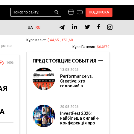
ПОДПИСКА
UA
RU
Курс валют:
$44,65 , €51,60
а рынке
Курс Биткоин:
$64879
ПРЕДСТОЯЩИЕ СОБЫТИЯ
1606
13.08.2026
Performance vs.
Creative: хто
АЯ
головний в
перформанс-
маркетингу?
20.08.2026
ДА
InvestFest 2026:
найбільша онлайн-
конференція про
інвестиції