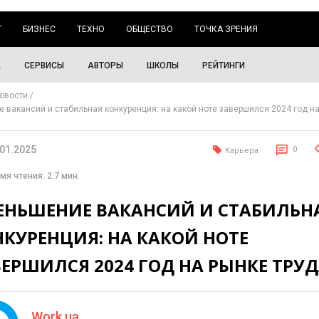
Г
БИЗНЕС
ТЕХНО
ОБЩЕСТВО
ТОЧКА ЗРЕНИЯ
А
СЕРВИСЫ
АВТОРЫ
ШКОЛЫ
РЕЙТИНГИ
овости
 вакансий и стабильная конкуренция: на какой ноте завершился 2024 год н
.01.2025
0
Карьера
мя чтения: 2.7 мин.
ЕНЬШЕНИЕ ВАКАНСИЙ И СТАБИЛЬН
КУРЕНЦИЯ: НА КАКОЙ НОТЕ
ЕРШИЛСЯ 2024 ГОД НА РЫНКЕ ТРУ
Work.ua