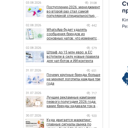
03.08.2026
3108
Поступление-2026: менеджмент
во второй раз стал самой
популярной специальностью, а
количество заявлений —
рекордным за последние 5 лет
02.08.2026
442
WhatsApp будет удалять
сообщения брендов из
основных чатов: что изменится
для бизнеса
02.08.2026
579
Штраф до 15 млн евро: в ЕС
вступили в силу новые правила
для чат-ботов и ИИ-контента
31.07.2026
651
Почему крупные бренды больше
не меняют логотипы каждые три
года
31.07.2026
717
Лучшие рекламные кампании
первого полугодия 2026 года:
какие бренды задавали тон в
отрасли
30.07.2026
920
Куда двигается маркетинг:
главные сигналы рынка по