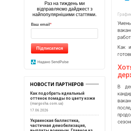
Раз на тиждень ми
відправляємо дайджест з
найпопулярнішими статтями.
График
Умень
Ваш email
*
вакан
работ
Как и
Підписатися
готов
Надано SendPulse
Хот
дер
НОВОСТИ ПАРТНЕРОВ
В де
Как подобрать идеальный
канди
оттенок помады по цвету кожи
вакан
(margosha.com.ua)
посл
17.06.2026
продо
Украинская баллистика,
сезон
частичная демобилизация,
выплаты военным. Главное из