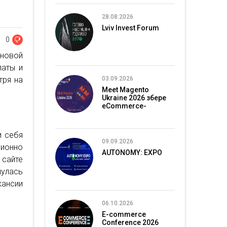
28.08.2026
Lviv Invest Forum
0
 новой
латы и
тря на
03.09.2026
Meet Magento
Ukraine 2026 збере
eCommerce-
спільноту в Києві
и себя
09.09.2026
ционно
AUTONOMY: EXPO
 сайте
нулась
кансии
06.10.2026
E-commerce
Conference 2026