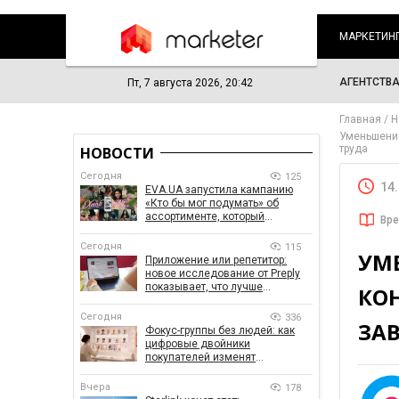
МАРКЕТИН
АГЕНТСТВ
Пт, 7 августа 2026, 20:42
Главная
Н
Уменьшение
труда
НОВОСТИ
Сегодня
125
14
EVA.UA запустила кампанию
«Кто бы мог подумать» об
ассортименте, который
Вре
покупатели не ожидают увидеть
на платформе
Сегодня
115
УМ
Приложение или репетитор:
новое исследование от Preply
показывает, что лучше
КОН
помогает заговорить на
иностранном языке
Сегодня
336
ЗАВ
Фокус-группы без людей: как
цифровые двойники
покупателей изменят
маркетинговые исследования
Вчера
178