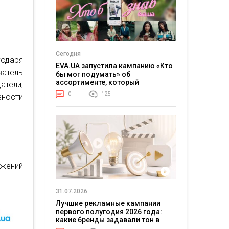
Сегодня
одаря
EVA.UA запустила кампанию «Кто
затель
бы мог подумать» об
ассортименте, который
атели,
покупатели не ожидают увидеть
0
125
вности
на платформе
ожений
31.07.2026
Лучшие рекламные кампании
первого полугодия 2026 года:
какие бренды задавали тон в
отрасли