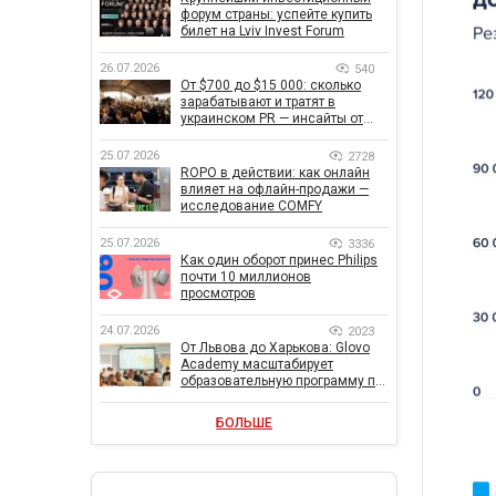
форум страны: успейте купить
билет на Lviv Invest Forum
26.07.2026
540
От $700 до $15 000: сколько
зарабатывают и тратят в
украинском PR — инсайты от
znamy и Women Make Money
25.07.2026
2728
ROPO в действии: как онлайн
влияет на офлайн-продажи —
исследование COMFY
25.07.2026
3336
Как один оборот принес Philips
почти 10 миллионов
просмотров
24.07.2026
2023
От Львова до Харькова: Glovo
Academy масштабирует
образовательную программу по
поддержке украинского
бизнеса
БОЛЬШЕ