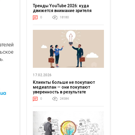
Тренды YouTube 2026: куда
движется внимание зрителя
0
18180
ателей
льское
ь.
17.02.2026
Клиенты больше не покупают
медиаплан — они покупают
уверенность в результате
0
24584