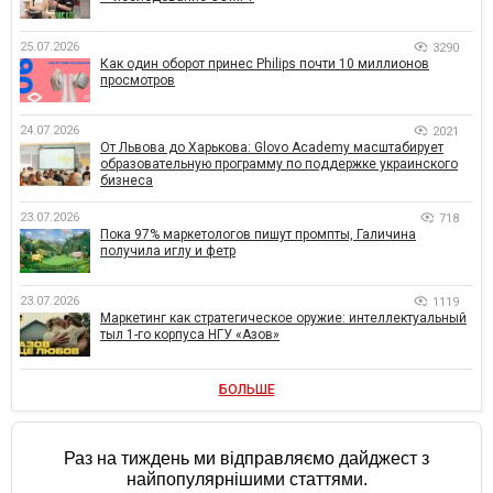
25.07.2026
3290
Как один оборот принес Philips почти 10 миллионов
просмотров
24.07.2026
2021
От Львова до Харькова: Glovo Academy масштабирует
образовательную программу по поддержке украинского
бизнеса
23.07.2026
718
Пока 97% маркетологов пишут промпты, Галичина
получила иглу и фетр
23.07.2026
1119
Маркетинг как стратегическое оружие: интеллектуальный
тыл 1-го корпуса НГУ «Азов»
БОЛЬШЕ
Раз на тиждень ми відправляємо дайджест з
найпопулярнішими статтями.