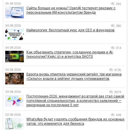
05.08.2026
266
Сайты больше не нужны? OpenAI тестирует рекламу с
персональным ИИ-консультантом бренда
04.08.2026
380
Наймология: бесплатный курс для CEO и фаундеров
04.08.2026
314
Как объединить стратегию, созданную людьми и AI-
технологии? Кейс izi и агентства SHOTS
04.08.2026
4136
Европа вновь отметила украинский ритейл: три магазина
«Сильпо» вошли в рейтинг лучших супермаркетов
03.08.2026
3073
Поступление-2026: менеджмент во второй раз стал самой
популярной специальностью, а количество заявлений —
рекордным за последние 5 лет
02.08.2026
438
WhatsApp будет удалять сообщения брендов из основных
чатов: что изменится для бизнеса