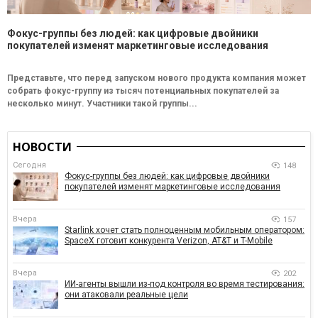
Фокус-группы без людей: как цифровые двойники
покупателей изменят маркетинговые исследования
Представьте, что перед запуском нового продукта компания может
собрать фокус-группу из тысяч потенциальных покупателей за
несколько минут. Участники такой группы...
НОВОСТИ
Сегодня
148
Фокус-группы без людей: как цифровые двойники
покупателей изменят маркетинговые исследования
Вчера
157
Starlink хочет стать полноценным мобильным оператором:
SpaceX готовит конкурента Verizon, AT&T и T-Mobile
Вчера
202
ИИ-агенты вышли из-под контроля во время тестирования:
они атаковали реальные цели