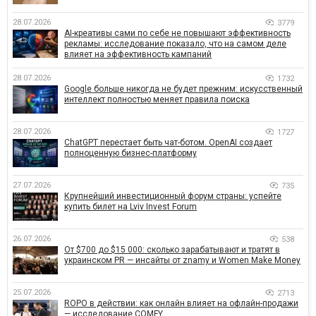
28.07.2026
3779
AI-креативы сами по себе не повышают эффективность
рекламы: исследование показало, что на самом деле
влияет на эффективность кампаний
28.07.2026
1732
Google больше никогда не будет прежним: искусственный
интеллект полностью меняет правила поиска
28.07.2026
1727
ChatGPT перестает быть чат-ботом. OpenAI создает
полноценную бизнес-платформу
27.07.2026
735
Крупнейший инвестиционный форум страны: успейте
купить билет на Lviv Invest Forum
26.07.2026
538
От $700 до $15 000: сколько зарабатывают и тратят в
украинском PR — инсайты от znamy и Women Make Money
25.07.2026
2713
ROPO в действии: как онлайн влияет на офлайн-продажи
— исследование COMFY