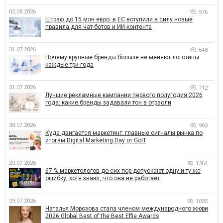
02.08.2026
576
Штраф до 15 млн евро: в ЕС вступили в силу новые
правила для чат-ботов и ИИ-контента
31.07.2026
648
Почему крупные бренды больше не меняют логотипы
каждые три года
31.07.2026
712
Лучшие рекламные кампании первого полугодия 2026
года: какие бренды задавали тон в отрасли
30.07.2026
903
Куда двигается маркетинг: главные сигналы рынка по
итогам Digital Marketing Day от GoIT
29.07.2026
1364
67 % маркетологов до сих пор допускают одну и ту же
ошибку, хотя знают, что она не работает
29.07.2026
1035
Наталья Морозова стала членом международного жюри
2026 Global Best of the Best Effie Awards