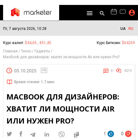
Пт, 7 августа 2026, 10:28
UA
RU
Курс валют:
$44,65 , €51,45
Курс Биткоин:
$64269
Главная
Техно
Гаджеты
MacBook для дизайнеров: хватит ли мощности Air или нужен Pro?
05.10.2025
PR
0
4215
Время чтения: 1.7 мин.
MACBOOK ДЛЯ ДИЗАЙНЕРОВ:
ХВАТИТ ЛИ МОЩНОСТИ AIR
ИЛИ НУЖЕН PRO?
1
0