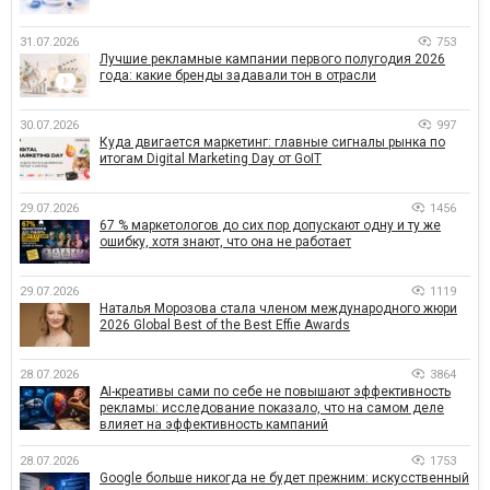
31.07.2026
753
Лучшие рекламные кампании первого полугодия 2026
года: какие бренды задавали тон в отрасли
30.07.2026
997
Куда двигается маркетинг: главные сигналы рынка по
итогам Digital Marketing Day от GoIT
29.07.2026
1456
67 % маркетологов до сих пор допускают одну и ту же
ошибку, хотя знают, что она не работает
29.07.2026
1119
Наталья Морозова стала членом международного жюри
2026 Global Best of the Best Effie Awards
28.07.2026
3864
AI-креативы сами по себе не повышают эффективность
рекламы: исследование показало, что на самом деле
влияет на эффективность кампаний
28.07.2026
1753
Google больше никогда не будет прежним: искусственный