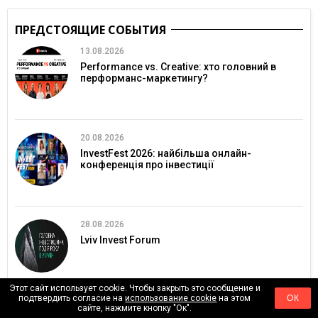
ПРЕДСТОЯЩИЕ СОБЫТИЯ
13.08.2026
Performance vs. Creative: хто головний в
перформанс-маркетингу?
20.08.2026
InvestFest 2026: найбільша онлайн-
конференція про інвестиції
28.08.2026
Lviv Invest Forum
Этот сайт использует cookie. Чтобы закрыть это сообщение и
подтвердить согласие на
использование cookie
на этом
ОК
сайте, нажмите кнопку "Ок".
03.09.2026