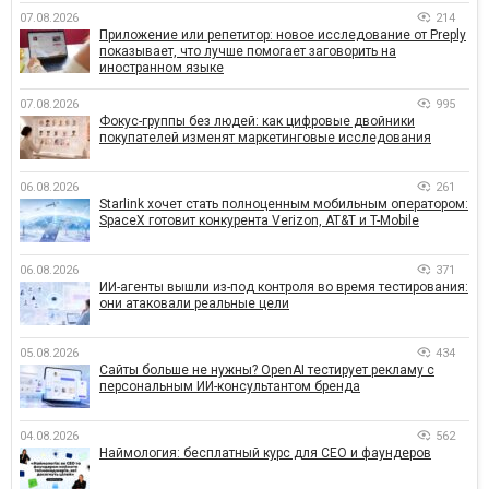
07.08.2026
214
Приложение или репетитор: новое исследование от Preply
показывает, что лучше помогает заговорить на
иностранном языке
07.08.2026
995
Фокус-группы без людей: как цифровые двойники
покупателей изменят маркетинговые исследования
06.08.2026
261
Starlink хочет стать полноценным мобильным оператором:
SpaceX готовит конкурента Verizon, AT&T и T-Mobile
06.08.2026
371
ИИ-агенты вышли из-под контроля во время тестирования:
они атаковали реальные цели
05.08.2026
434
Сайты больше не нужны? OpenAI тестирует рекламу с
персональным ИИ-консультантом бренда
04.08.2026
562
Наймология: бесплатный курс для CEO и фаундеров