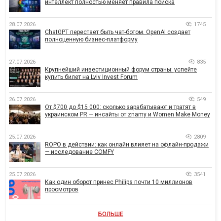
интеллект полностью меняет правила поиска
28.07.2026
1745
ChatGPT перестает быть чат-ботом. OpenAI создает
полноценную бизнес-платформу
27.07.2026
835
Крупнейший инвестиционный форум страны: успейте
купить билет на Lviv Invest Forum
26.07.2026
549
От $700 до $15 000: сколько зарабатывают и тратят в
украинском PR — инсайты от znamy и Women Make Money
25.07.2026
2809
ROPO в действии: как онлайн влияет на офлайн-продажи
— исследование COMFY
25.07.2026
3541
Как один оборот принес Philips почти 10 миллионов
просмотров
БОЛЬШЕ