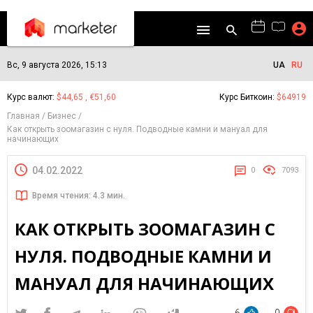
Вс, 9 августа 2026, 15:13
UA
RU
Курс валют:
$44,65 , €51,60
Курс Биткоин:
$64919
Главная
Бизнес
Как открыть зоомагазин с нуля. Подводные камни и мануал для
начинающих
04.02.2022
0
7093
Время чтения: 4.3 мин.
КАК ОТКРЫТЬ ЗООМАГАЗИН С
НУЛЯ. ПОДВОДНЫЕ КАМНИ И
МАНУАЛ ДЛЯ НАЧИНАЮЩИХ