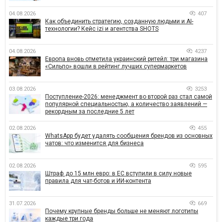
04.08.2026
407
Как объединить стратегию, созданную людьми и AI-
технологии? Кейс izi и агентства SHOTS
04.08.2026
4237
Европа вновь отметила украинский ритейл: три магазина
«Сильпо» вошли в рейтинг лучших супермаркетов
03.08.2026
3253
Поступление-2026: менеджмент во второй раз стал самой
популярной специальностью, а количество заявлений —
рекордным за последние 5 лет
02.08.2026
455
WhatsApp будет удалять сообщения брендов из основных
чатов: что изменится для бизнеса
02.08.2026
595
Штраф до 15 млн евро: в ЕС вступили в силу новые
правила для чат-ботов и ИИ-контента
31.07.2026
669
Почему крупные бренды больше не меняют логотипы
каждые три года