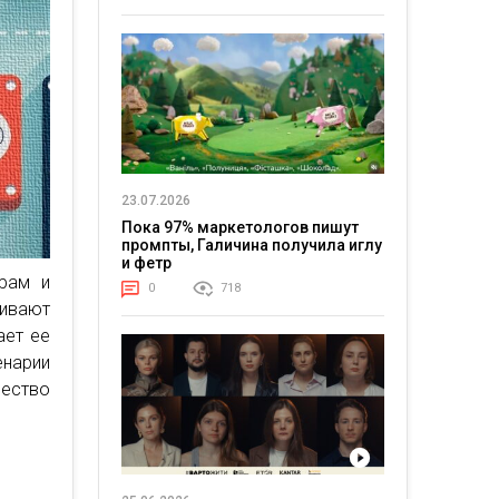
23.07.2026
Пока 97% маркетологов пишут
промпты, Галичина получила иглу
и фетр
орам и
0
718
живают
ает ее
енарии
чество