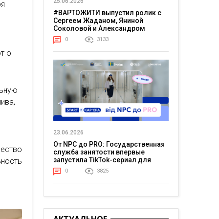
25.06.2026
ря
#ВАРТОЖИТИ выпустил ролик с
Сергеем Жаданом, Яниной
Соколовой и Александром
Тереном о жизни в постоянном
0
3133
напряжении
т о
льную
ива,
23.06.2026
От NPC до PRO: Государственная
чество
служба занятости впервые
запустила TikTok-сериал для
ьность
молодежи
0
3825