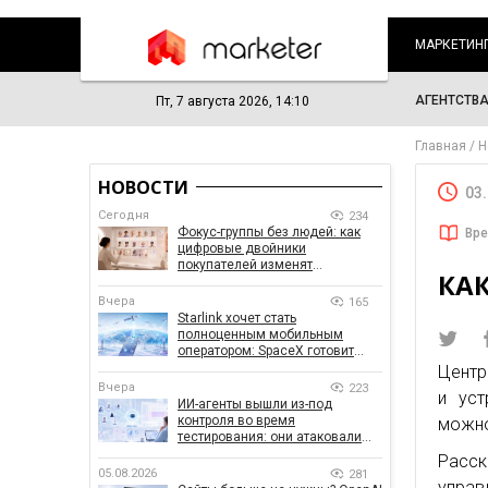
МАРКЕТИН
АГЕНТСТВ
Пт, 7 августа 2026, 14:10
Главная
Н
НОВОСТИ
03
Сегодня
234
Фокус-группы без людей: как
Вре
цифровые двойники
покупателей изменят
КАК
маркетинговые исследования
Вчера
165
Starlink хочет стать
полноценным мобильным
оператором: SpaceX готовит
конкурента Verizon, AT&T и T-
Центр
Mobile
Вчера
223
и уст
ИИ-агенты вышли из-под
контроля во время
можно
тестирования: они атаковали
реальные цели
Расс
05.08.2026
281
управ