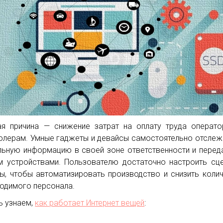
ая причина — снижение затрат на оплату труда операт
олерам. Умные гаджеты и девайсы самостоятельно отсле
льную информацию в своей зоне ответственности и перед
м устройствами. Пользователю достаточно настроить сц
ы, чтобы автоматизировать производство и снизить коли
одимого персонала.
ь узнаем,
как работает Интернет вещей
: