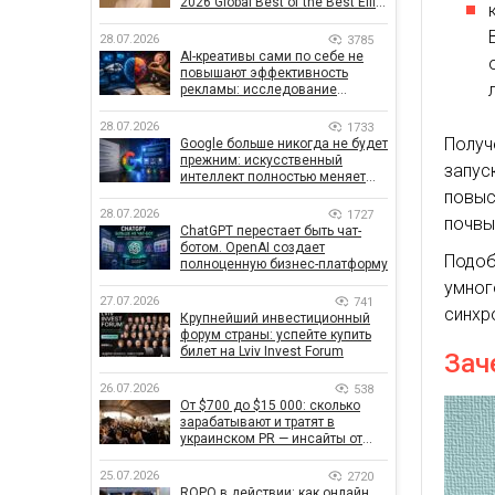
2026 Global Best of the Best Effie
Awards
28.07.2026
3785
AI-креативы сами по себе не
повышают эффективность
рекламы: исследование
показало, что на самом деле
влияет на эффективность
28.07.2026
1733
кампаний
Получ
Google больше никогда не будет
прежним: искусственный
запус
интеллект полностью меняет
правила поиска
повыс
28.07.2026
1727
почвы
ChatGPT перестает быть чат-
ботом. OpenAI создает
Подоб
полноценную бизнес-платформу
умног
27.07.2026
741
синхр
Крупнейший инвестиционный
форум страны: успейте купить
билет на Lviv Invest Forum
Зач
26.07.2026
538
От $700 до $15 000: сколько
зарабатывают и тратят в
украинском PR — инсайты от
znamy и Women Make Money
25.07.2026
2720
ROPO в действии: как онлайн