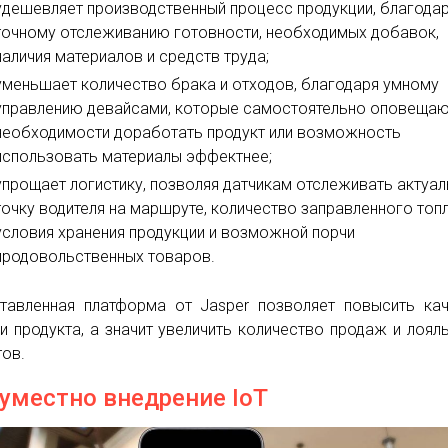
удешевляет производственный процесс продукции, благода
точному отслеживанию готовности, необходимых добавок,
наличия материалов и средств труда;
уменьшает количество брака и отходов, благодаря умному
управлению девайсами, которые самостоятельно оповещаю
необходимости доработать продукт или возможность
использовать материалы эффектнее;
упрощает логистику, позволяя датчикам отслеживать актуа
точку водителя на маршруте, количество заправленного топл
условия хранения продукции и возможной порчи
продовольственных товаров.
тавленная платформа от Jasper позволяет повысить ка
 и продукта, а значит увеличить количество продаж и лоял
тов.
 уместно внедрение IoT