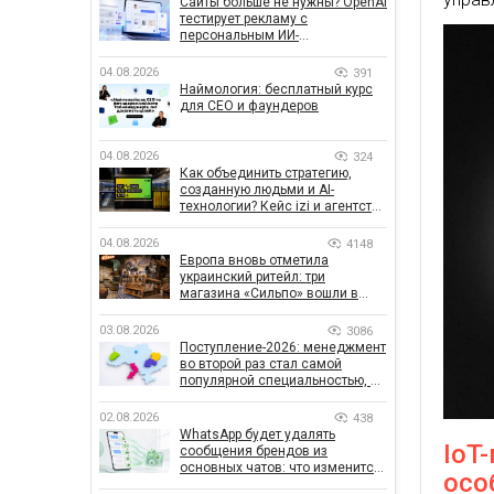
Сайты больше не нужны? OpenAI
тестирует рекламу с
персональным ИИ-
консультантом бренда
04.08.2026
391
Наймология: бесплатный курс
для CEO и фаундеров
04.08.2026
324
Как объединить стратегию,
созданную людьми и AI-
технологии? Кейс izi и агентства
SHOTS
04.08.2026
4148
Европа вновь отметила
украинский ритейл: три
магазина «Сильпо» вошли в
рейтинг лучших супермаркетов
03.08.2026
3086
Поступление-2026: менеджмент
во второй раз стал самой
популярной специальностью, а
количество заявлений —
рекордным за последние 5 лет
02.08.2026
438
WhatsApp будет удалять
IoT
сообщения брендов из
основных чатов: что изменится
осо
для бизнеса