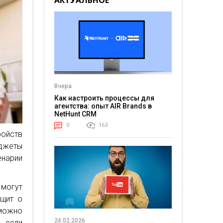
АКТУАЛЬНОЕ
Вчера
Как настроить процессы для
агентства: опыт AIR Brands в
NetHunt CRM
0
163
ройств
джеты
енарии
могут
бщит о
 можно
24.02.2026
, если