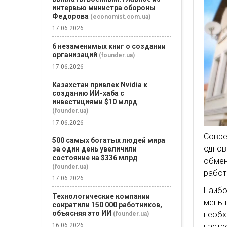
интервью министра обороны
Федорова
(economist.com.ua)
17.06.2026
6 незаменимых книг о создании
организаций
(founder.ua)
17.06.2026
Казахстан привлек Nvidia к
созданию ИИ-хаба с
инвестициями $10 млрд
(founder.ua)
17.06.2026
Совре
500 самых богатых людей мира
одно
за один день увеличили
состояние на $336 млрд
обмен
(founder.ua)
работ
17.06.2026
Наибо
Технологические компании
меньш
сократили 150 000 работников,
объясняя это ИИ
необх
(founder.ua)
16.06.2026
настр