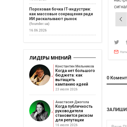
сигна
Пороховая бочка IT-индустрии:
как массовые сокращения ради
Нав
ИИ раскалывают рынок
(founder.ua)
по
16.06.2026
зап
Нап
ЛИДЕРЫ МНЕНИЙ
Константин Мельников
Когда нет большого
бюджета: как
0
Комент
вытащить
кампанию идеей
23 июля 2026
Анастасия Джогола
Когда публичность
ЗАЛИШИ
руководителя
становится риском
для репутации
16 июля 2026