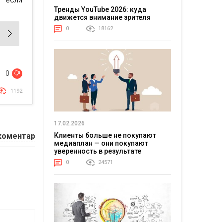
Тренды YouTube 2026: куда
движется внимание зрителя
0
18162
0
1192
17.02.2026
Клиенты больше не покупают
коментар
медиаплан — они покупают
уверенность в результате
0
24571