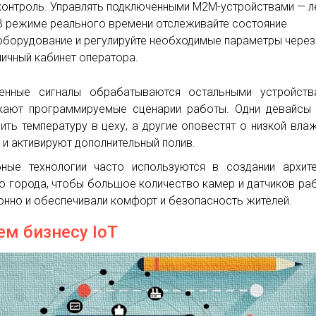
контроль. Управлять подключенными М2М-устройствами — л
В режиме реального времени отслеживайте состояние
оборудование и регулируйте необходимые параметры через
личный кабинет оператора.
енные сигналы обрабатываются остальными устройств
кают программируемые сценарии работы. Одни девайсы
ить температуру в цеху, а другие оповестят о низкой вла
 и активируют дополнительный полив.
ные технологии часто используются в создании архит
о города, чтобы большое количество камер и датчиков ра
онно и обеспечивали комфорт и безопасность жителей.
ем бизнесу IoT