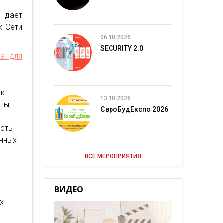
 дает
к Сети
06.10.2026
SECURITY 2.0
ма для
 к
13.10.2026
ты,
ЄвроБудЕкспо 2026
исты
енных
ВСЕ МЕРОПРИЯТИЯ
ВИДЕО
х