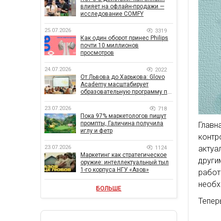
влияет на офлайн-продажи —
исследование COMFY
25.07.2026
3319
Как один оборот принес Philips
почти 10 миллионов
просмотров
24.07.2026
2022
От Львова до Харькова: Glovo
Academy масштабирует
образовательную программу по
поддержке украинского
бизнеса
23.07.2026
718
Пока 97% маркетологов пишут
промпты, Галичина получила
Главн
иглу и фетр
контр
23.07.2026
актуа
1124
Маркетинг как стратегическое
други
оружие: интеллектуальный тыл
1-го корпуса НГУ «Азов»
работ
необх
БОЛЬШЕ
Тепер