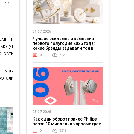
егко.
31.07.2026
Лучшие рекламные кампании
ами и
первого полугодия 2026 года:
 могут
какие бренды задавали тон в
отрасли
жности
0
712
ектуры
ботали
25.07.2026
Как один оборот принес Philips
почти 10 миллионов просмотров
0
3319