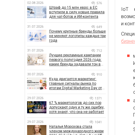
02.08.2026
576
Штраф до 15 млн евро: в ЕС
IoT 
вступили в силу новые правила
возмо
для чат-ботов и ИИ-контента
и кон
31.07.2026
649
Почему крупные бренды больше
Специ
не меняют логотипы каждые три
года
бизне
31.07.2026
712
Лучшие рекламные кампании
первого полугодия 2026 года:
какие бренды задавали тон в
отрасли
30.07.2026
910
Куда двигается маркетинг:
главные сигналы рынка по
итогам Digital Marketing Day от
GoIT
29.07.2026
1371
67 % маркетологов до сих пор
допускают одну и ту же ошибку,
хотя знают, что она не работает
29.07.2026
1041
Наталья Морозова стала
членом международного жюри