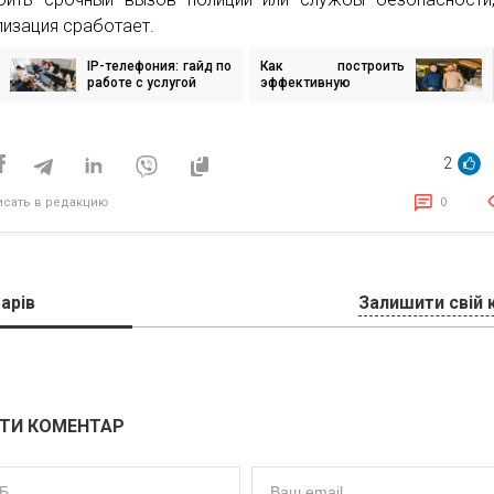
лизация сработает.
IP-телефония: гайд по
Как построить
игация
работе с услугой
эффективную
стратегию продаж?
Пошаговое
исям
руководство
2
исать в редакцию
0
арів
Залишити свій 
ТИ КОМЕНТАР