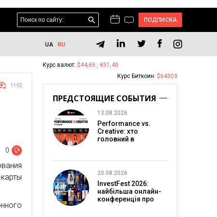
ПОДПИСКА
UA
RU
Курс валют:
$44,65 , €51,40
Курс Биткоин:
$64303
1192
ПРЕДСТОЯЩИЕ СОБЫТИЯ
13.08.2026
Performance vs.
Creative: хто
головний в
перформанс-
0
маркетингу?
ования
20.08.2026
карты
InvestFest 2026:
найбільша онлайн-
конференція про
нного
інвестиції