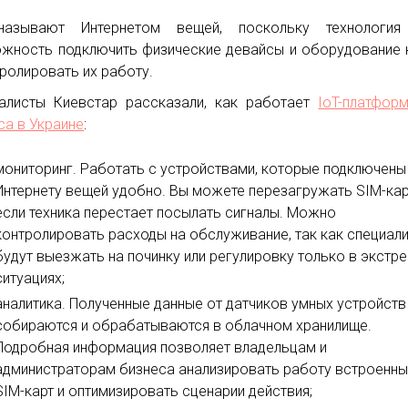
называют Интернетом вещей, поскольку технология
жность подключить физические девайсы и оборудование 
тролировать их работу.
алисты Киевстар рассказали, как работает
IoT-платфор
са в Украине
:
мониторинг. Работать с устройствами, которые подключены
Интернету вещей удобно. Вы можете перезагружать SIM-кар
если техника перестает посылать сигналы. Можно
контролировать расходы на обслуживание, так как специал
будут выезжать на починку или регулировку только в экстр
ситуациях;
аналитика. Полученные данные от датчиков умных устройств
собираются и обрабатываются в облачном хранилище.
Подробная информация позволяет владельцам и
администраторам бизнеса анализировать работу встроенны
SIM-карт и оптимизировать сценарии действия;