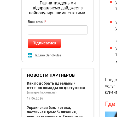
Раз на тиждень ми
відправляємо дайджест з
найпопулярнішими статтями.
Ваш email
*
Підписатися
Надано SendPulse
НОВОСТИ ПАРТНЕРОВ
Предс
Как подобрать идеальный
услуг
оттенок помады по цвету кожи
клиен
(margosha.com.ua)
17.06.2026
Где
Украинская баллистика,
частичная демобилизация,
выплаты военным. Главное из