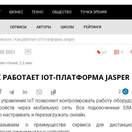
Г
БИЗНЕС
ТЕХНО
ОБЩЕСТВО
ТОЧКА ЗРЕНИЯ
А
СЕРВИСЫ
АВТОРЫ
ШКОЛЫ
РЕЙТИНГИ
овости
Как работает IoT-платформа Jasper
.03.2021
PR
0
IoT
мя чтения: 2.2 мин.
 РАБОТАЕТ IOT-ПЛАТФОРМА JASPER
2
 управления IoT позволяет контролировать работу оборуд
ройств через мобильную сеть. Все подключенные SIM-
 настраивать и перезагружать онлайн.
казываем о преимуществе сервиса для дистанцио
ления симками умных устройств.