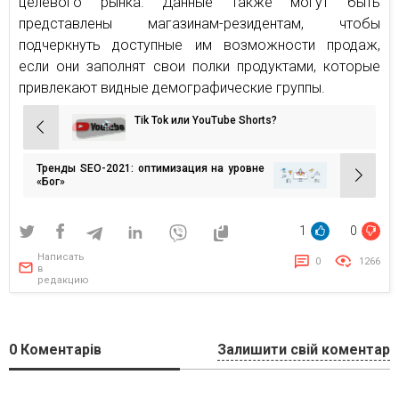
целевого рынка. Данные также могут быть
представлены магазинам-резидентам, чтобы
подчеркнуть доступные им возможности продаж,
если они заполнят свои полки продуктами, которые
привлекают видные демографические группы.
Tik Tok или YouTube Shorts?
Навигация
по
Тренды SEO-2021: оптимизация на уровне
записям
«Бог»
1
0
Написать
0
1266
в
редакцию
0
Коментарів
Залишити свій коментар