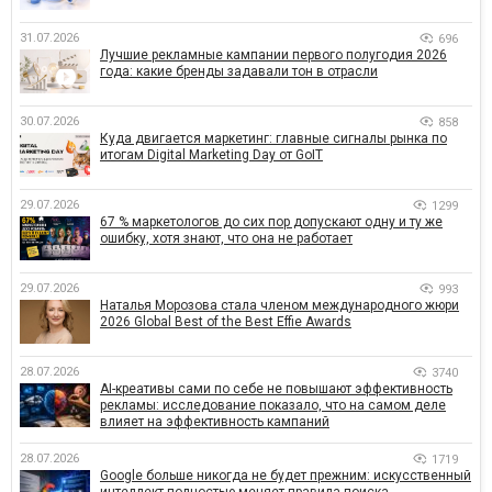
31.07.2026
696
Лучшие рекламные кампании первого полугодия 2026
года: какие бренды задавали тон в отрасли
30.07.2026
858
Куда двигается маркетинг: главные сигналы рынка по
итогам Digital Marketing Day от GoIT
29.07.2026
1299
67 % маркетологов до сих пор допускают одну и ту же
ошибку, хотя знают, что она не работает
29.07.2026
993
Наталья Морозова стала членом международного жюри
2026 Global Best of the Best Effie Awards
28.07.2026
3740
AI-креативы сами по себе не повышают эффективность
рекламы: исследование показало, что на самом деле
влияет на эффективность кампаний
28.07.2026
1719
Google больше никогда не будет прежним: искусственный