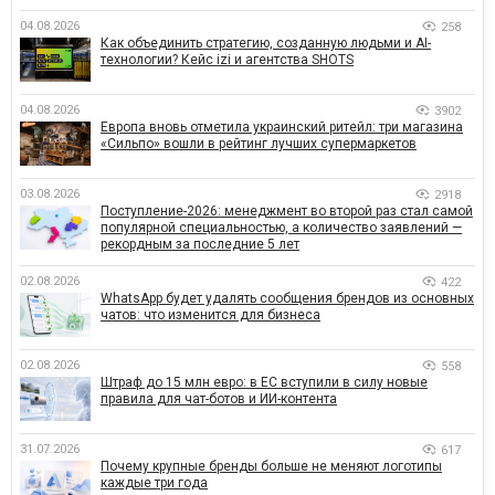
04.08.2026
258
Как объединить стратегию, созданную людьми и AI-
технологии? Кейс izi и агентства SHOTS
04.08.2026
3902
Европа вновь отметила украинский ритейл: три магазина
«Сильпо» вошли в рейтинг лучших супермаркетов
03.08.2026
2918
Поступление-2026: менеджмент во второй раз стал самой
популярной специальностью, а количество заявлений —
рекордным за последние 5 лет
02.08.2026
422
WhatsApp будет удалять сообщения брендов из основных
чатов: что изменится для бизнеса
02.08.2026
558
Штраф до 15 млн евро: в ЕС вступили в силу новые
правила для чат-ботов и ИИ-контента
31.07.2026
617
Почему крупные бренды больше не меняют логотипы
каждые три года