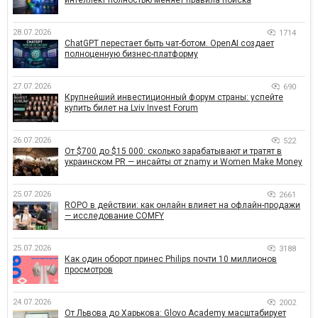
интеллект полностью меняет правила поиска
28.07.2026
1714
ChatGPT перестает быть чат-ботом. OpenAI создает
полноценную бизнес-платформу
27.07.2026
690
Крупнейший инвестиционный форум страны: успейте
купить билет на Lviv Invest Forum
26.07.2026
522
От $700 до $15 000: сколько зарабатывают и тратят в
украинском PR — инсайты от znamy и Women Make Money
25.07.2026
2661
ROPO в действии: как онлайн влияет на офлайн-продажи
— исследование COMFY
25.07.2026
3188
Как один оборот принес Philips почти 10 миллионов
просмотров
24.07.2026
2002
От Львова до Харькова: Glovo Academy масштабирует