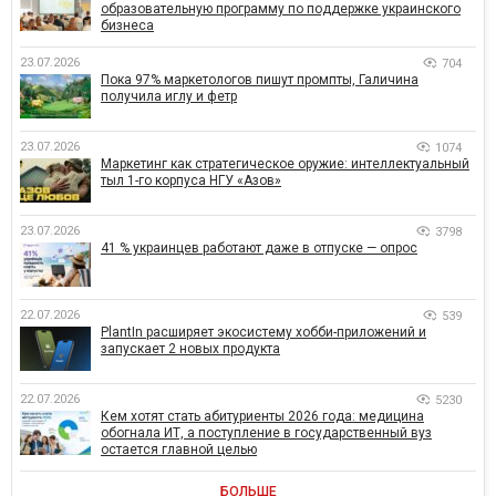
образовательную программу по поддержке украинского
бизнеса
23.07.2026
704
Пока 97% маркетологов пишут промпты, Галичина
получила иглу и фетр
23.07.2026
1074
Маркетинг как стратегическое оружие: интеллектуальный
тыл 1-го корпуса НГУ «Азов»
23.07.2026
3798
41 % украинцев работают даже в отпуске — опрос
22.07.2026
539
PlantIn расширяет экосистему хобби-приложений и
запускает 2 новых продукта
22.07.2026
5230
Кем хотят стать абитуриенты 2026 года: медицина
обогнала ИТ, а поступление в государственный вуз
остается главной целью
БОЛЬШЕ