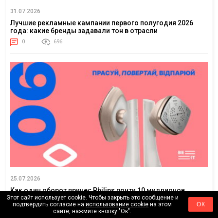
31.07.2026
Лучшие рекламные кампании первого полугодия 2026
года: какие бренды задавали тон в отрасли
0
696
25.07.2026
Как один оборот принес Philips почти 10 миллионов
просмотров
Этот сайт использует cookie. Чтобы закрыть это сообщение и
подтвердить согласие на
использование cookie
на этом
ОК
0
3188
сайте, нажмите кнопку "Ок".