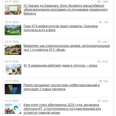
24.07.2026
1989
От Львова до Харькова: Glovo Academy масштабирует
образовательную программу по поддержке украинского
бизнеса
23.07.2026
703
Пока 97% маркетологов пишут промпты, Галичина
получила иглу и фетр
23.07.2026
1067
Маркетинг как стратегическое оружие: интеллектуальный
тыл 1-го корпуса НГУ «Азов»
23.07.2026
3793
41 % украинцев работают даже в отпуске — опрос
22.07.2026
539
PlantIn расширяет экосистему хобби-приложений и
запускает 2 новых продукта
22.07.2026
5223
Кем хотят стать абитуриенты 2026 года: медицина
обогнала ИТ, а поступление в государственный вуз
остается главной целью