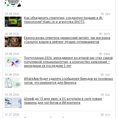
04.08.2026
249
Как объединить стратегию, созданную людьми и AI-
технологии? Кейс izi и агентства SHOTS
04.08.2026
3575
Европа вновь отметила украинский ритейл: три магазина
«Сильпо» вошли в рейтинг лучших супермаркетов
03.08.2026
2904
Поступление-2026: менеджмент во второй раз стал самой
популярной специальностью, а количество заявлений —
рекордным за последние 5 лет
02.08.2026
422
WhatsApp будет удалять сообщения брендов из основных
чатов: что изменится для бизнеса
02.08.2026
556
Штраф до 15 млн евро: в ЕС вступили в силу новые
правила для чат-ботов и ИИ-контента
31.07.2026
616