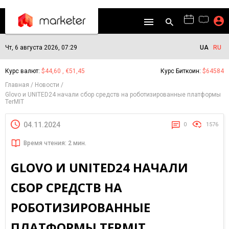
Чт, 6 августа 2026, 07:29
UA
RU
Курс валют:
$44,60 , €51,45
Курс Биткоин:
$64584
Главная
Новости
Glovo и UNITED24 начали сбор средств на роботизированные платформы
TerMIT
04.11.2024
0
1576
Время чтения: 2 мин.
GLOVO И UNITED24 НАЧАЛИ
СБОР СРЕДСТВ НА
РОБОТИЗИРОВАННЫЕ
ПЛАТФОРМЫ TERMIT