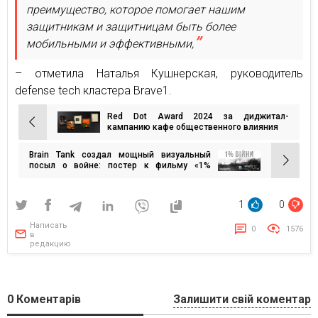
преимущество, которое помогает нашим
защитникам и защитницам быть более
мобильными и эффективными,
– отметила Наталья Кушнерская, руководитель
defense tech кластера Brave1.
Red Dot Award 2024 за диджитал-
Навигация
кампанию кафе общественного влияния
по
Brain Tank создал мощный визуальный
записям
посыл о войне: постер к фильму «1%
войны»
1
0
Написать
0
1576
в
редакцию
0
Коментарів
Залишити свій коментар