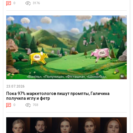
0
3176
23.07.2026
Пока 97% маркетологов пишут промпты, Галичина
получила иглу и фетр
0
703