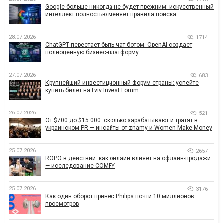
Google больше никогда не будет прежним: искусственный
интеллект полностью меняет правила поиска
28.07.2026
1714
ChatGPT перестает быть чат-ботом. OpenAI создает
полноценную бизнес-платформу
27.07.2026
683
Крупнейший инвестиционный форум страны: успейте
купить билет на Lviv Invest Forum
26.07.2026
521
От $700 до $15 000: сколько зарабатывают и тратят в
украинском PR — инсайты от znamy и Women Make Money
25.07.2026
2657
ROPO в действии: как онлайн влияет на офлайн-продажи
— исследование COMFY
25.07.2026
3176
Как один оборот принес Philips почти 10 миллионов
просмотров