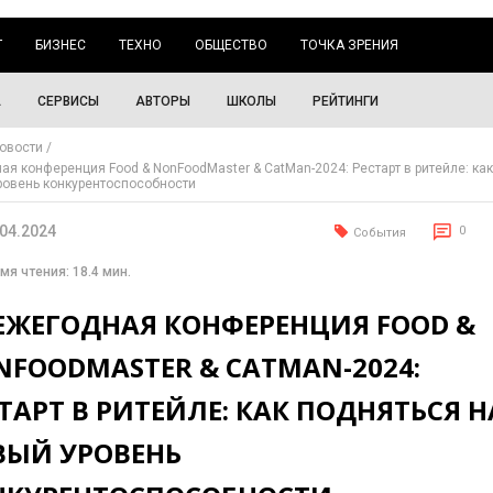
Г
БИЗНЕС
ТЕХНО
ОБЩЕСТВО
ТОЧКА ЗРЕНИЯ
А
СЕРВИСЫ
АВТОРЫ
ШКОЛЫ
РЕЙТИНГИ
овости
ая конференция Food & NonFoodMaster & CatMan-2024: Рестарт в ритейле: ка
ровень конкурентоспособности
.04.2024
0
События
мя чтения: 18.4 мин.
 ЕЖЕГОДНАЯ КОНФЕРЕНЦИЯ FOOD &
NFOODMASTER & CATMAN-2024:
ТАРТ В РИТЕЙЛЕ: КАК ПОДНЯТЬСЯ Н
ВЫЙ УРОВЕНЬ