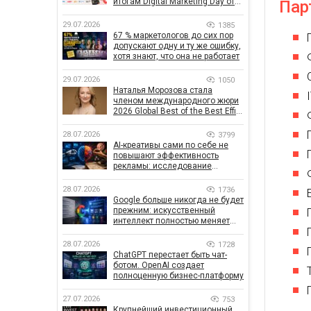
итогам Digital Marketing Day от
Пар
GoIT
29.07.2026
1385
67 % маркетологов до сих пор
допускают одну и ту же ошибку,
хотя знают, что она не работает
29.07.2026
1050
Наталья Морозова стала
членом международного жюри
2026 Global Best of the Best Effie
Awards
28.07.2026
3799
AI-креативы сами по себе не
повышают эффективность
рекламы: исследование
показало, что на самом деле
влияет на эффективность
28.07.2026
1736
кампаний
Google больше никогда не будет
прежним: искусственный
интеллект полностью меняет
правила поиска
28.07.2026
1728
ChatGPT перестает быть чат-
ботом. OpenAI создает
полноценную бизнес-платформу
27.07.2026
753
Крупнейший инвестиционный