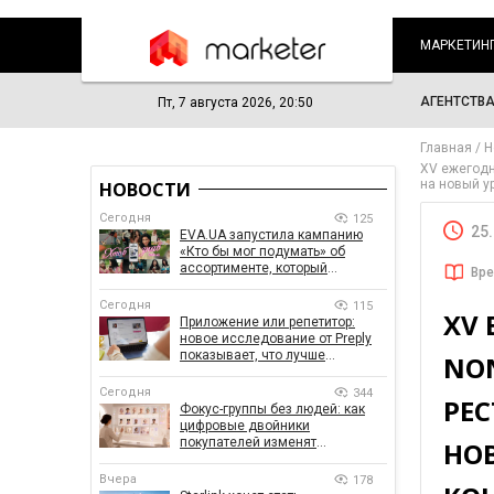
МАРКЕТИН
АГЕНТСТВ
Пт, 7 августа 2026, 20:50
Главная
Н
XV ежегодн
на новый у
НОВОСТИ
Сегодня
125
25
EVA.UA запустила кампанию
«Кто бы мог подумать» об
ассортименте, который
Вре
покупатели не ожидают увидеть
на платформе
Сегодня
115
XV
Приложение или репетитор:
новое исследование от Preply
показывает, что лучше
NO
помогает заговорить на
иностранном языке
Сегодня
344
РЕС
Фокус-группы без людей: как
цифровые двойники
покупателей изменят
НО
маркетинговые исследования
Вчера
178