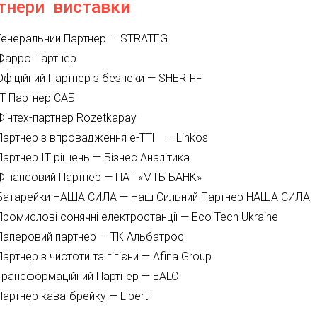
тнери виставки
Генеральний Партнер — STRATEG
Фарро Партнер
Офіційний Партнер з безпеки — SHERIFF
IT Партнер САБ
Фінтех-партнер Rozetkapay
Партнер з впровадження e-ТТН — Linkos
Партнер IT рішень — Бізнес Аналітика
Фінансовий Партнер — ПАТ «МТБ БАНК»
Батарейки НАША СИЛА — Наш Сильний Партнер НАША СИЛА
Промислові сонячні електростанції — Eco Tech Ukraine
Паперовий партнер — ТК Альбатрос
Партнер з чистоти та гігієни — Afina Group
Трансформаційний Партнер — EALC
Партнер кава-брейку — Liberti