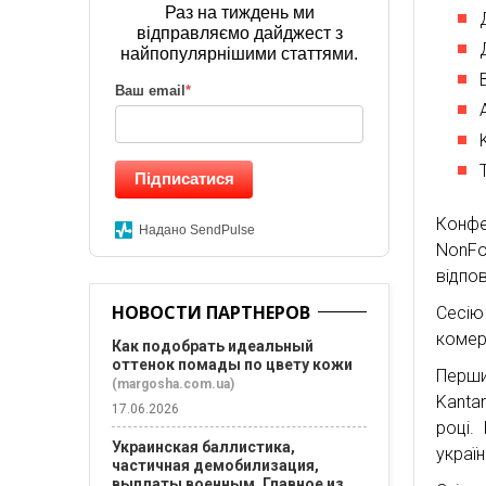
Раз на тиждень ми
відправляємо дайджест з
найпопулярнішими статтями.
Ваш email
*
Підписатися
Конф
Надано SendPulse
NonFo
відпов
НОВОСТИ ПАРТНЕРОВ
Сесі
комер
Как подобрать идеальный
оттенок помады по цвету кожи
Перши
(margosha.com.ua)
Kanta
17.06.2026
році.
Украинская баллистика,
україн
частичная демобилизация,
выплаты военным. Главное из