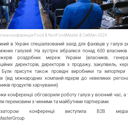
ічна конференція Food & NonFoodMaster & CatMan-2024
ний в Україні спеціалізований захід для фахівців у галузі р
міжних галузей. На зустрічі зібралися понад 600 власників 
жерів роздрібних мереж України (власників, генерал
ційних директорів, директорів з продажу, закупівель, кері
 Були присутні також провідні виробники та імпортер
ів (від міжнародних компаній-лідерів до невеликих регіон
ників продуктів харчування).
ики конференції обговорили роботу галузі у воєнний час, а
ли перемовини з чинними та майбутніми партнерами.
нізатором конференції виступила В2В медіа-
MasterGroup