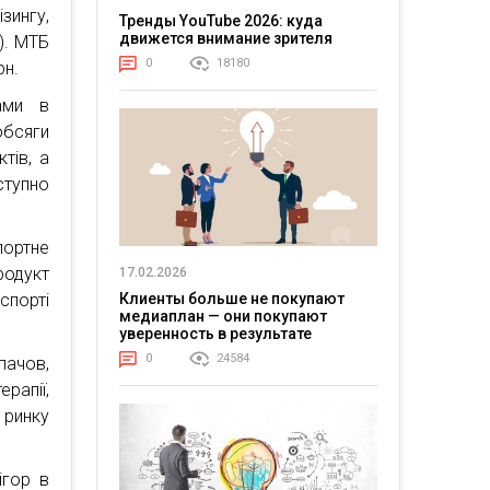
зингу,
Тренды YouTube 2026: куда
движется внимание зрителя
). МТБ
0
18180
рн.
ами в
обсяги
тів, а
ступно
портне
родукт
17.02.2026
Клиенты больше не покупают
спорті
медиаплан — они покупают
уверенность в результате
0
24584
пачов,
рапії,
 ринку
ігор в