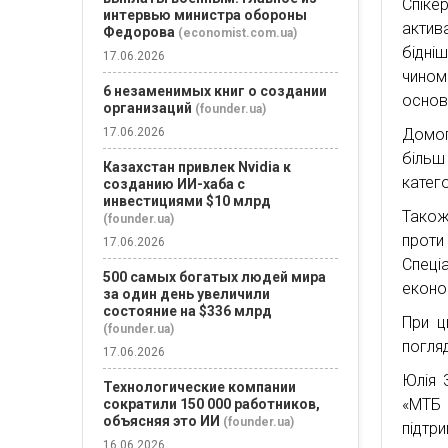
Спіке
интервью министра обороны
актив
Федорова
(economist.com.ua)
бідні
17.06.2026
чином
6 незаменимых книг о создании
основ
организаций
(founder.ua)
17.06.2026
Домог
більш
Казахстан привлек Nvidia к
катего
созданию ИИ-хаба с
инвестициями $10 млрд
Також
(founder.ua)
проти
17.06.2026
Спеці
500 самых богатых людей мира
економ
за один день увеличили
состояние на $336 млрд
При ц
(founder.ua)
погля
17.06.2026
Юлія 
Технологические компании
«МТБ 
сократили 150 000 работников,
объясняя это ИИ
(founder.ua)
підтри
16.06.2026