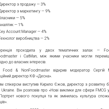
Директор з продажу — 3%
Директор з маркетингу — 9%
Власники — 5%
Аналітик — 1%
Key Account Manager — 4%
Технолог виробництва — 2%
еренція проходила у двох тематичних залах — F
odmaster і CatMan, між якими учасники могли перемі
ідно до власних інтересів.
ю Food & NonFoodmaster відкрив модератор Сергій М
ційний директор КФ «Десна».
м спікером виступив Кирило Єжов, директор з розвитку б
r Ukraine. Він розповів про «Нові виклики для сфери FMCG 
 Портрет нового покупця та як змінилась культура спож
ців».