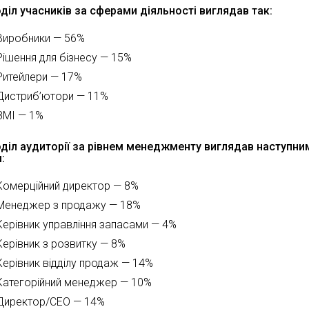
діл учасників за сферами діяльності виглядав так:
Виробники — 56%
Рішення для бізнесу — 15%
Ритейлери — 17%
Дистриб’ютори — 11%
ЗМІ — 1%
діл аудиторії за рівнем менеджменту виглядав наступни
:
Комерційний директор — 8%
Менеджер з продажу — 18%
Керівник управління запасами — 4%
Керівник з розвитку — 8%
Керівник відділу продаж — 14%
Категорійний менеджер — 10%
Директор/CEO — 14%