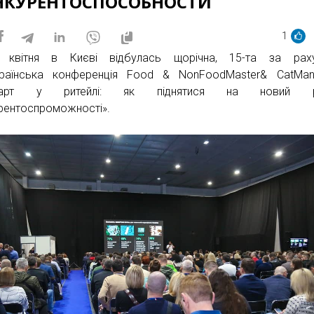
НКУРЕНТОСПОСОБНОСТИ
1
9 квітня в Києві відбулась щорічна, 15-та за раху
раїнська конференція Food & NonFoodMaster& CatMan-
тарт у ритейлі: як піднятися на новий рі
рентоспроможності».