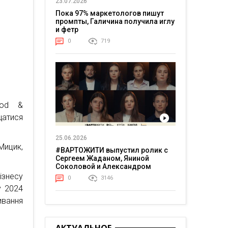
23.07.2026
Пока 97% маркетологов пишут
промпты, Галичина получила иглу
и фетр
0
719
ood &
щатися
25.06.2026
ицик,
#ВАРТОЖИТИ выпустил ролик с
Сергеем Жаданом, Яниной
Соколовой и Александром
Тереном о жизни в постоянном
ізнесу
0
3146
напряжении
у 2024
ивання