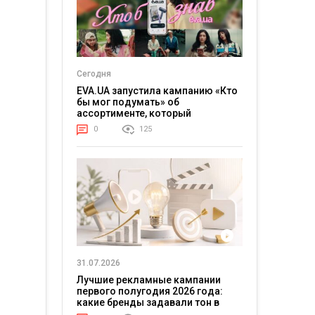
Сегодня
EVA.UA запустила кампанию «Кто
бы мог подумать» об
ассортименте, который
покупатели не ожидают увидеть
0
125
на платформе
31.07.2026
Лучшие рекламные кампании
первого полугодия 2026 года:
какие бренды задавали тон в
отрасли