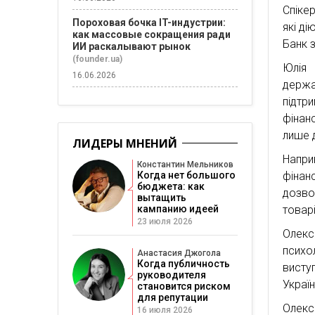
Спіке
Пороховая бочка IT-индустрии:
які д
как массовые сокращения ради
Банк 
ИИ раскалывают рынок
(founder.ua)
Юлія 
16.06.2026
держа
підтр
фінан
лише 
ЛИДЕРЫ МНЕНИЙ
Напри
Константин Мельников
Когда нет большого
фінан
бюджета: как
дозво
вытащить
кампанию идеей
товар
23 июля 2026
Олекс
психо
Анастасия Джогола
Когда публичность
висту
руководителя
Україн
становится риском
для репутации
Олекс
16 июля 2026