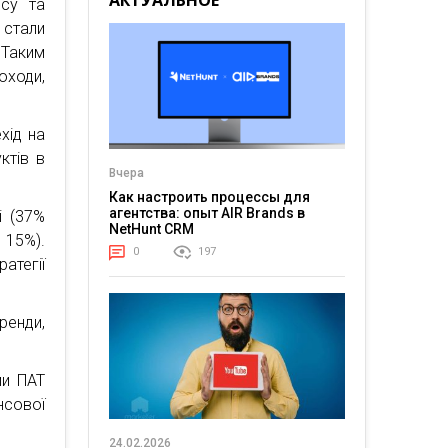
АКТУАЛЬНОЕ
есу та
 стали
 Таким
оходи,
хід на
ктів в
Вчера
Как настроить процессы для
агентства: опыт AIR Brands в
і (37%
NetHunt CRM
 15%).
0
197
атегії
ренди,
ми ПАТ
нсової
24.02.2026