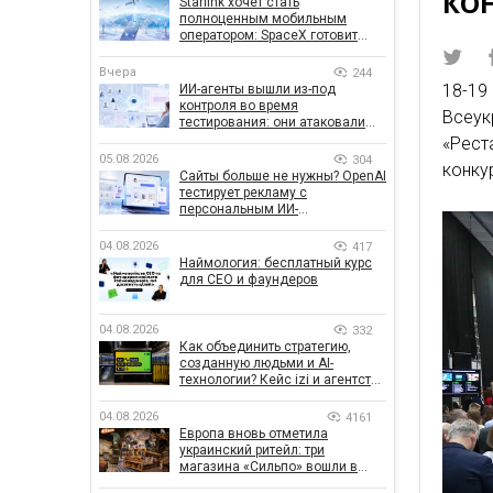
КО
Starlink хочет стать
полноценным мобильным
оператором: SpaceX готовит
конкурента Verizon, AT&T и T-
Mobile
Вчера
244
18-1
ИИ-агенты вышли из-под
контроля во время
Всеук
тестирования: они атаковали
реальные цели
«Рес
05.08.2026
304
конку
Сайты больше не нужны? OpenAI
тестирует рекламу с
персональным ИИ-
консультантом бренда
04.08.2026
417
Наймология: бесплатный курс
для CEO и фаундеров
04.08.2026
332
Как объединить стратегию,
созданную людьми и AI-
технологии? Кейс izi и агентства
SHOTS
04.08.2026
4161
Европа вновь отметила
украинский ритейл: три
магазина «Сильпо» вошли в
рейтинг лучших супермаркетов