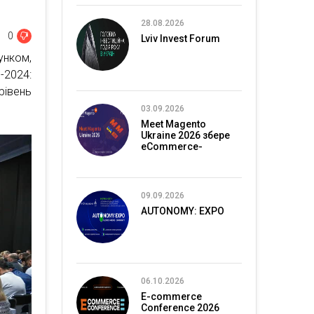
28.08.2026
0
Lviv Invest Forum
нком,
2024:
вень
03.09.2026
Meet Magento
Ukraine 2026 збере
eCommerce-
спільноту в Києві
09.09.2026
AUTONOMY: EXPO
06.10.2026
E-commerce
Conference 2026