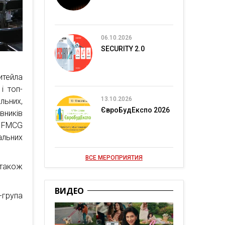
06.10.2026
SECURITY 2.0
итейла
і топ-
13.10.2026
ьних,
ЄвроБудЕкспо 2026
вників
и FMCG
альних
ВСЕ МЕРОПРИЯТИЯ
 також
ВИДЕО
група