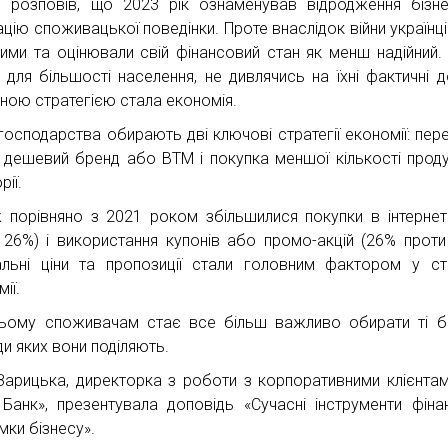
р розповів, що 2023 рік ознаменував відродження бізн
ацію споживацької поведінки. Проте внаслідок війни українці
шими та оцінювали свій фінансовий стан як менш надійний.
 для більшості населення, не дивлячись на їхні фактичні д
ною стратегією стала економія.
осподарства обирають дві ключові стратегії економії: пере
 дешевий бренд або ВТМ і покупка меншої кількості проду
рії.
 порівняно з 2021 роком збільшилися покупки в інтернет
 26%) і використання купонів або промо-акцій (26% проти
альні ціни та пропозиції стали головним фактором у стр
ії.
ьому споживачам стає все більш важливо обирати ті б
ди яких вони поділяють.
Зарицька, директорка з роботи з корпоративними клієнта
Банк», презентувала доповідь «Сучасні інструменти фіна
мки бізнесу».