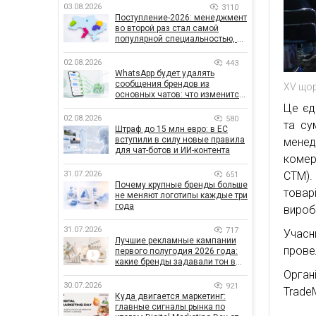
03.08.2026
3110
Поступление-2026: менеджмент
во второй раз стал самой
популярной специальностью, а
количество заявлений —
рекордным за последние 5 лет
02.08.2026
443
WhatsApp будет удалять
сообщения брендов из
XV щор
основных чатов: что изменится
для бизнеса
Це єди
02.08.2026
580
та су
Штраф до 15 млн евро: в ЕС
вступили в силу новые правила
менед
для чат-ботов и ИИ-контента
комер
31.07.2026
СТМ).
651
Почему крупные бренды больше
товар
не меняют логотипы каждые три
года
вироб
31.07.2026
717
Учасн
Лучшие рекламные кампании
прове
первого полугодия 2026 года:
какие бренды задавали тон в
отрасли
Орга
30.07.2026
921
Trade
Куда двигается маркетинг:
главные сигналы рынка по