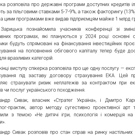
рка розповіла про державні програми доступних кредитів ілі
іють за пільговими ставками 5-7-9%, а також факторингу (13%
за цими програмами вже видав підприємцям майже 1 млрд г
Зарицька познайомила учасників конференції зі змін
вних програмах, які плануються у 2024 році: основні 
имки будуть спрямовані на фінансування інвестиційних проєк
сування на поповнення обігового капіталу тепер буде до
для вразливих категорій.
кінці виступу спікерка розповіла про ще одну послугу — екс
сування під заставу договору страхування ЕКА. Цей п
ляє страхувати ризик неплатежів за контрактом при ек
ів чи послуг українського походження.
андр Сивак, власник «Стратег Україна», і Дмитро Кар
лог-практик, автор методу сугестивно проективної арт те
пили з темою «Не дитячі ігри, психологія і комерція на
и».
андр Сивак розповів про стан справ на ринку настільних 