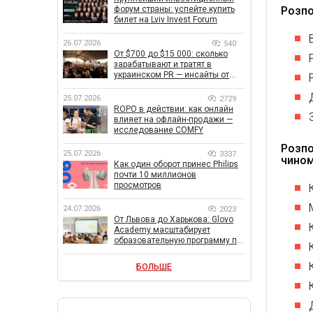
форум страны: успейте купить
Розпо
билет на Lviv Invest Forum
26.07.2026
540
От $700 до $15 000: сколько
зарабатывают и тратят в
украинском PR — инсайты от
znamy и Women Make Money
25.07.2026
2729
ROPO в действии: как онлайн
влияет на офлайн-продажи —
исследование COMFY
Розпо
25.07.2026
3337
чином
Как один оборот принес Philips
почти 10 миллионов
просмотров
24.07.2026
2023
От Львова до Харькова: Glovo
Academy масштабирует
образовательную программу по
поддержке украинского
бизнеса
БОЛЬШЕ