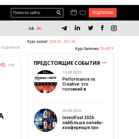
ПОДПИСКА
UA
RU
Курс валют:
$44,65 , €51,60
к подняться
Курс Биткоин:
$64879
ПРЕДСТОЯЩИЕ СОБЫТИЯ
638
13.08.2026
Performance vs.
Creative: хто
головний в
перформанс-
маркетингу?
20.08.2026
А
InvestFest 2026:
найбільша онлайн-
конференція про
інвестиції