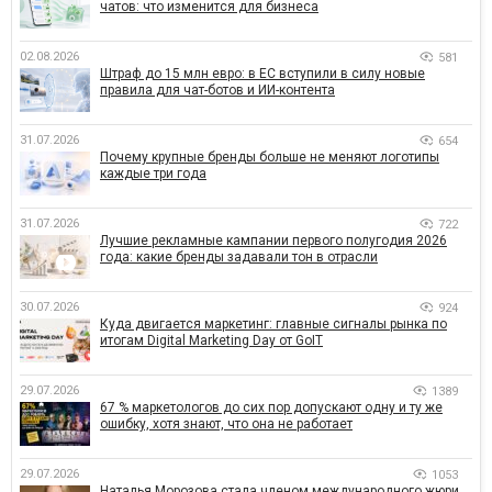
чатов: что изменится для бизнеса
02.08.2026
581
Штраф до 15 млн евро: в ЕС вступили в силу новые
правила для чат-ботов и ИИ-контента
31.07.2026
654
Почему крупные бренды больше не меняют логотипы
каждые три года
31.07.2026
722
Лучшие рекламные кампании первого полугодия 2026
года: какие бренды задавали тон в отрасли
30.07.2026
924
Куда двигается маркетинг: главные сигналы рынка по
итогам Digital Marketing Day от GoIT
29.07.2026
1389
67 % маркетологов до сих пор допускают одну и ту же
ошибку, хотя знают, что она не работает
29.07.2026
1053
Наталья Морозова стала членом международного жюри