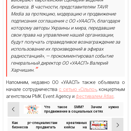
бизнеса. В частности, представителям TAVR
Mediа за протекцию, модерацию и продвижение
подписания соглашения с ОО «УААСП», благодаря
которому авторы Украины и мира, передавшие
свои права на управление нашей организации,
будут получать справедливое вознаграждение за
использование их произведений в эфирах
радиостанций», — прокомментировал событие
генеральный директор ОО «УААСП» Валерий
Харчишин.
Напомним, недавно ОО «УААСП» также объявила о
начале сотрудничества
с сетью «Сільпо»
, концертным
агентством PMK Event Agency и
фестивалем Atlas
.
Что такое SMM? Зачем нужно
Навигация
продвижение в социальных сетях
по
Как pr-специалистам креативных
записям
бизнесов продвигать кейсы на