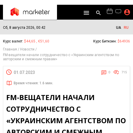
Сб, 8 августа 2026, 00:42
UA
RU
Курс валют:
$44,65 , €51,60
Курс Биткоин:
$64936
Главная
Новости
FM-вещатели начали сотрудничество с «Украинским агентством по
авторским и смежным правам»
01.07.2023
0
715
Время чтения: 1.6 мин.
FM-ВЕЩАТЕЛИ НАЧАЛИ
СОТРУДНИЧЕСТВО С
«УКРАИНСКИМ АГЕНТСТВОМ ПО
АВТОРСКИМ И СМЕЖНЫМ