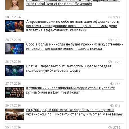
2026 Global Best of the Best Effie Awards
28.07.2026
3799
AI-креативы сами по себе не повышают эффективность
рекламы: исследование показало, что на самом деле
влияет на эффективность кампаний
28.07.2026
1739
Google больше никогда не будет прежним: искусственный
интеллект полностью меняет правила поиска
28.07.2026
1728
ChatGPT перестает быть чат-ботом. OpenAI создает
полноценную бизнес-платформу
27.07.2026
755
Крупнейший инвестиционный форум страны: успейте
купить билет на Lviv Invest Forum
26.07.2026
541
От $700 до $15 000: сколько зарабатывают и тратят в
украинском PR — инсайты от znamy и Women Make Money
25.07.2026
2732