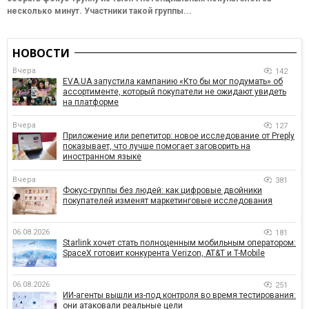
несколько минут. Участники такой группы...
НОВОСТИ
Вчера
142
EVA.UA запустила кампанию «Кто бы мог подумать» об
ассортименте, который покупатели не ожидают увидеть
на платформе
Вчера
127
Приложение или репетитор: новое исследование от Preply
показывает, что лучше помогает заговорить на
иностранном языке
Вчера
381
Фокус-группы без людей: как цифровые двойники
покупателей изменят маркетинговые исследования
06.08.2026
181
Starlink хочет стать полноценным мобильным оператором:
SpaceX готовит конкурента Verizon, AT&T и T-Mobile
06.08.2026
251
ИИ-агенты вышли из-под контроля во время тестирования:
они атаковали реальные цели