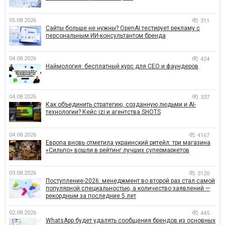
05.08.2026
311
Сайты больше не нужны? OpenAI тестирует рекламу с
персональным ИИ-консультантом бренда
04.08.2026
424
Наймология: бесплатный курс для CEO и фаундеров
04.08.2026
337
Как объединить стратегию, созданную людьми и AI-
технологии? Кейс izi и агентства SHOTS
04.08.2026
4167
Европа вновь отметила украинский ритейл: три магазина
«Сильпо» вошли в рейтинг лучших супермаркетов
03.08.2026
3120
Поступление-2026: менеджмент во второй раз стал самой
популярной специальностью, а количество заявлений —
рекордным за последние 5 лет
02.08.2026
445
WhatsApp будет удалять сообщения брендов из основных