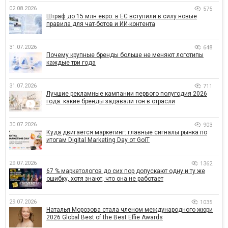
02.08.2026
575
Штраф до 15 млн евро: в ЕС вступили в силу новые
правила для чат-ботов и ИИ-контента
31.07.2026
648
Почему крупные бренды больше не меняют логотипы
каждые три года
31.07.2026
711
Лучшие рекламные кампании первого полугодия 2026
года: какие бренды задавали тон в отрасли
30.07.2026
903
Куда двигается маркетинг: главные сигналы рынка по
итогам Digital Marketing Day от GoIT
29.07.2026
1362
67 % маркетологов до сих пор допускают одну и ту же
ошибку, хотя знают, что она не работает
29.07.2026
1035
Наталья Морозова стала членом международного жюри
2026 Global Best of the Best Effie Awards