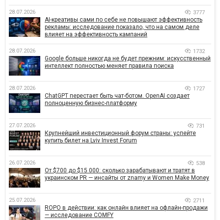
28.07.2026
3777
AI-креативы сами по себе не повышают эффективность
рекламы: исследование показало, что на самом деле
влияет на эффективность кампаний
28.07.2026
1732
Google больше никогда не будет прежним: искусственный
интеллект полностью меняет правила поиска
28.07.2026
1727
ChatGPT перестает быть чат-ботом. OpenAI создает
полноценную бизнес-платформу
27.07.2026
731
Крупнейший инвестиционный форум страны: успейте
купить билет на Lviv Invest Forum
26.07.2026
538
От $700 до $15 000: сколько зарабатывают и тратят в
украинском PR — инсайты от znamy и Women Make Money
25.07.2026
2711
ROPO в действии: как онлайн влияет на офлайн-продажи
— исследование COMFY