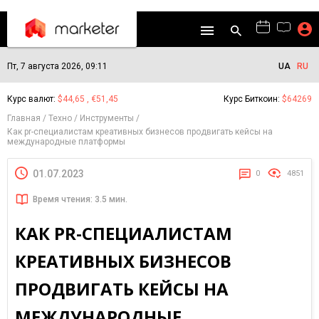
Пт, 7 августа 2026, 09:11
UA
RU
Курс валют:
$44,65 , €51,45
Курс Биткоин:
$64269
Главная
Техно
Инструменты
Как pr-специалистам креативных бизнесов продвигать кейсы на
международные платформы
01.07.2023
0
4851
Время чтения: 3.5 мин.
КАК PR-СПЕЦИАЛИСТАМ
КРЕАТИВНЫХ БИЗНЕСОВ
ПРОДВИГАТЬ КЕЙСЫ НА
МЕЖДУНАРОДНЫЕ