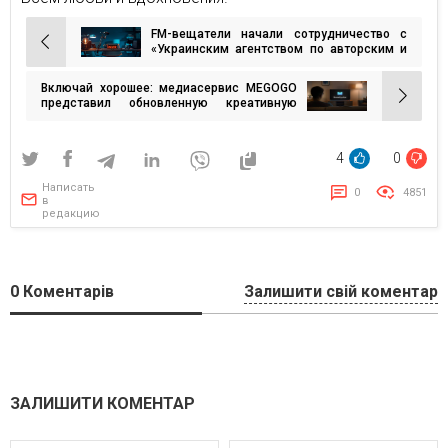
FM-вещатели начали сотрудничество с
Навигация
«Украинским агентством по авторским и
смежным правам»
по
Включай хорошее: медиасервис MEGOGO
записям
представил обновленную креативную
платформу
4
0
Написать
0
4851
в
редакцию
0
Коментарів
Залишити свій коментар
ЗАЛИШИТИ КОМЕНТАР