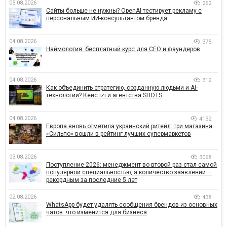
05.08.2026
262
Сайты больше не нужны? OpenAI тестирует рекламу с
персональным ИИ-консультантом бренда
04.08.2026
375
Наймология: бесплатный курс для CEO и фаундеров
04.08.2026
312
Как объединить стратегию, созданную людьми и AI-
технологии? Кейс izi и агентства SHOTS
04.08.2026
4132
Европа вновь отметила украинский ритейл: три магазина
«Сильпо» вошли в рейтинг лучших супермаркетов
03.08.2026
3068
Поступление-2026: менеджмент во второй раз стал самой
популярной специальностью, а количество заявлений —
рекордным за последние 5 лет
02.08.2026
438
WhatsApp будет удалять сообщения брендов из основных
чатов: что изменится для бизнеса