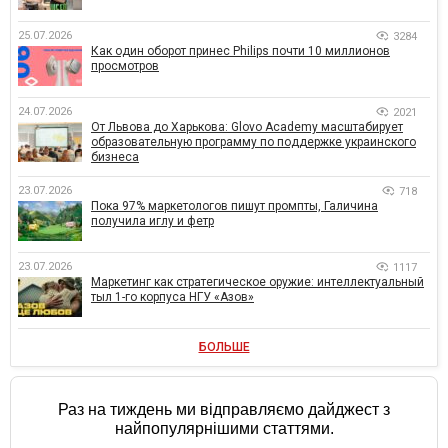
25.07.2026
3284
Как один оборот принес Philips почти 10 миллионов
просмотров
24.07.2026
2021
От Львова до Харькова: Glovo Academy масштабирует
образовательную программу по поддержке украинского
бизнеса
23.07.2026
718
Пока 97% маркетологов пишут промпты, Галичина
получила иглу и фетр
23.07.2026
1117
Маркетинг как стратегическое оружие: интеллектуальный
тыл 1-го корпуса НГУ «Азов»
БОЛЬШЕ
Раз на тиждень ми відправляємо дайджест з
найпопулярнішими статтями.