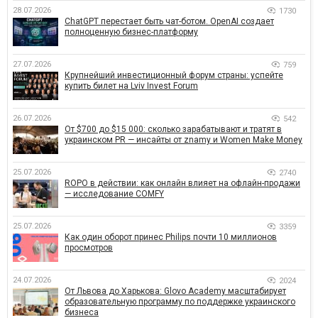
28.07.2026
1730
ChatGPT перестает быть чат-ботом. OpenAI создает
полноценную бизнес-платформу
27.07.2026
759
Крупнейший инвестиционный форум страны: успейте
купить билет на Lviv Invest Forum
26.07.2026
542
От $700 до $15 000: сколько зарабатывают и тратят в
украинском PR — инсайты от znamy и Women Make Money
25.07.2026
2740
ROPO в действии: как онлайн влияет на офлайн-продажи
— исследование COMFY
25.07.2026
3359
Как один оборот принес Philips почти 10 миллионов
просмотров
24.07.2026
2024
От Львова до Харькова: Glovo Academy масштабирует
образовательную программу по поддержке украинского
бизнеса