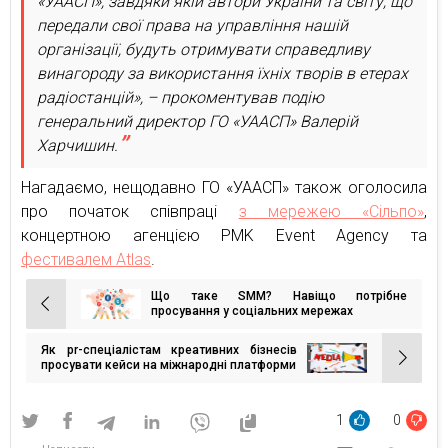
«УААСП», завдяки якій автори України та світу, що
передали свої права на управління нашій
організації, будуть отримувати справедливу
винагороду за використання їхніх творів в етерах
радіостанцій», – прокоментував подію
генеральний директор ГО «УААСП» Валерій
Харчишин.
Нагадаємо, нещодавно ГО «УААСП» також оголосила
про початок співпраці
з мережею «Сільпо»
,
концертною агенцією PMK Event Agency та
фестивалем Atlas
.
Що таке SMM? Навіщо потрібне
Навігація
просування у соціальних мережах
записів
Як pr-спеціалістам креативних бізнесів
просувати кейси на міжнародні платформи
1
0