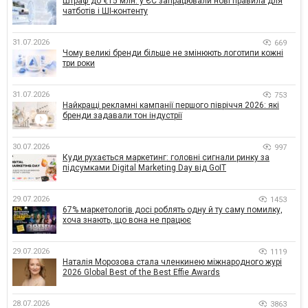
Штраф до €15 млн: у ЄС запрацювали нові правила для
чатботів і ШІ-контенту
31.07.2026
669
Чому великі бренди більше не змінюють логотипи кожні
три роки
31.07.2026
753
Найкращі рекламні кампанії першого півріччя 2026: які
бренди задавали тон індустрії
30.07.2026
997
Куди рухається маркетинг: головні сигнали ринку за
підсумками Digital Marketing Day від GoIT
29.07.2026
1453
67% маркетологів досі роблять одну й ту саму помилку,
хоча знають, що вона не працює
29.07.2026
1119
Наталія Морозова стала членкинею міжнародного журі
2026 Global Best of the Best Effie Awards
28.07.2026
3863