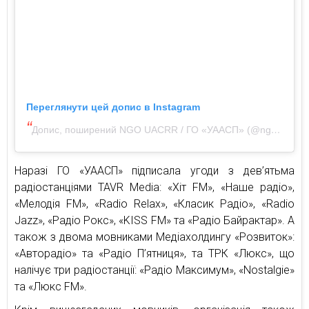
Переглянути цей допис в Instagram
Допис, поширений NGO UACRR / ГО «УААСП» (@ngo.uacrr)
Наразі ГО «УААСП» підписала угоди з дев’ятьма
радіостанціями TAVR Mediа: «Хіт FM», «Наше радіо»,
«Мелодія FM», «Radio Relax», «Класик Радіо», «Radio
Jazz», «Радіо Рокс», «KISS FM» та «Радіо Байрактар». А
також з двома мовниками Медіахолдингу «Розвиток»:
«Авторадіо» та «Радіо П’ятниця», та ТРК «Люкс», що
налічує три радіостанції: «Радіо Максимум», «Nostalgie»
та «Люкс FM».