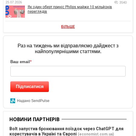
25.07.2026
3540
Як один оберт приніс Philips майже 10 мільйонів
переглядів
БІЛЬШЕ
Раз на тиждень ми відправляємо дайджест з
найпопулярнішими статтями.
Ваш email
*
Підписатися
Надано SendPulse
НОВИНИ ПАРТНЕРІВ
Bolt запустив бронювання поїздок через ChatGPT для
користувачів в Україні та Європі
(economist.com.ua)