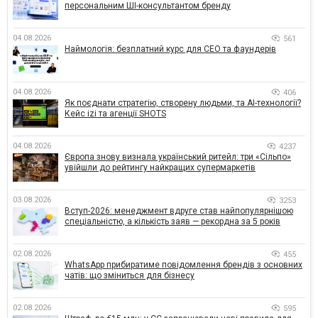
персональним ШІ-консультантом бренду
04.08.2026
561
Наймологія: безплатний курс для CEO та фаундерів
04.08.2026
406
Як поєднати стратегію, створену людьми, та AI-технології?
Кейс izi та агенції SHOTS
04.08.2026
4237
Європа знову визнала український ритейл: три «Сільпо»
увійшли до рейтингу найкращих супермаркетів
03.08.2026
3253
Вступ-2026: менеджмент вдруге став найпопулярнішою
спеціальністю, а кількість заяв — рекордна за 5 років
02.08.2026
455
WhatsApp прибиратиме повідомлення брендів з основних
чатів: що зміниться для бізнесу
02.08.2026
595