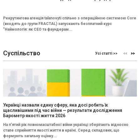
Рекрутингова агенція talanovyti спільно з операційною системою Core
(входять до групи FRACTAL) запускають безплатний курс
"Наймологія: як СEO та фаундерам...
Суспільство
Усі статті >>
Українці назвали єдину сферу, яка досі робить їх
щасливішими під час війни — результати дослідження
Барометр якості життя 2026
На п’ятий рік повномасштабної війни українці зберігають відносно
стале сприйняття якості життя в країні. Серед складових, що
формують загальну оцінку...