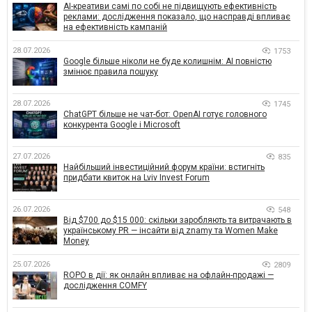
AI-креативи самі по собі не підвищують ефективність
реклами: дослідження показало, що насправді впливає
на ефективність кампаній
28.07.2026
1753
Google більше ніколи не буде колишнім: AI повністю
змінює правила пошуку
28.07.2026
1745
ChatGPT більше не чат-бот: OpenAI готує головного
конкурента Google і Microsoft
27.07.2026
835
Найбільший інвестиційний форум країни: встигніть
придбати квиток на Lviv Invest Forum
26.07.2026
548
Від $700 до $15 000: скільки заробляють та витрачають в
українському PR — інсайти від znamy та Women Make
Money
25.07.2026
2809
ROPO в дії: як онлайн впливає на офлайн-продажі —
дослідження COMFY