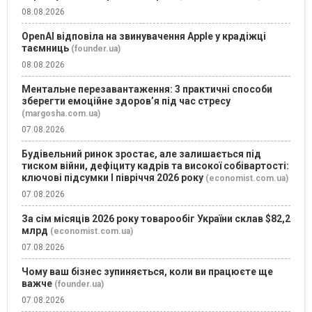
08.08.2026
OpenAI відповіла на звинувачення Apple у крадіжці
таємниць
(founder.ua)
08.08.2026
Ментальне перезавантаження: 3 практичні способи
зберегти емоційне здоров’я під час стресу
(margosha.com.ua)
07.08.2026
Будівельний ринок зростає, але залишається під
тиском війни, дефіциту кадрів та високої собівартості:
ключові підсумки І півріччя 2026 року
(economist.com.ua)
07.08.2026
За сім місяців 2026 року товарообіг України склав $82,2
млрд
(economist.com.ua)
07.08.2026
Чому ваш бізнес зупиняється, коли ви працюєте ще
важче
(founder.ua)
07.08.2026