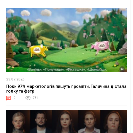
23.07.2026
Поки 97% маркетологів пишуть промпти, Галичина дістала
голку та фетр
0
731