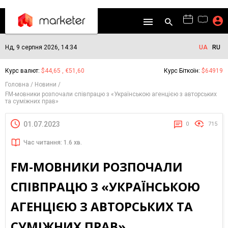
Нд, 9 серпня 2026, 14:34
UA
RU
Курс валют:
$44,65 , €51,60
Курс Біткоїн:
$64919
Головна
Новини
FM-мовники розпочали співпрацю з «Українською агенцією з авторських
та суміжних прав»
01.07.2023
0
715
Час читання: 1.6 хв.
FM-МОВНИКИ РОЗПОЧАЛИ
СПІВПРАЦЮ З «УКРАЇНСЬКОЮ
АГЕНЦІЄЮ З АВТОРСЬКИХ ТА
СУМІЖНИХ ПРАВ»