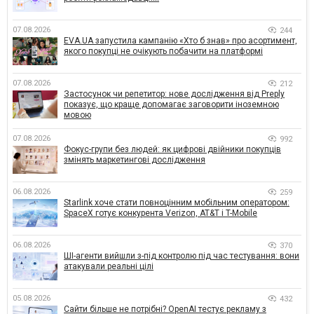
07.08.2026
244
EVA.UA запустила кампанію «Хто б знав» про асортимент,
якого покупці не очікують побачити на платформі
07.08.2026
212
Застосунок чи репетитор: нове дослідження від Preply
показує, що краще допомагає заговорити іноземною
мовою
07.08.2026
992
Фокус-групи без людей: як цифрові двійники покупців
змінять маркетингові дослідження
06.08.2026
259
Starlink хоче стати повноцінним мобільним оператором:
SpaceX готує конкурента Verizon, AT&T і T-Mobile
06.08.2026
370
ШІ-агенти вийшли з-під контролю під час тестування: вони
атакували реальні цілі
05.08.2026
432
Сайти більше не потрібні? OpenAI тестує рекламу з