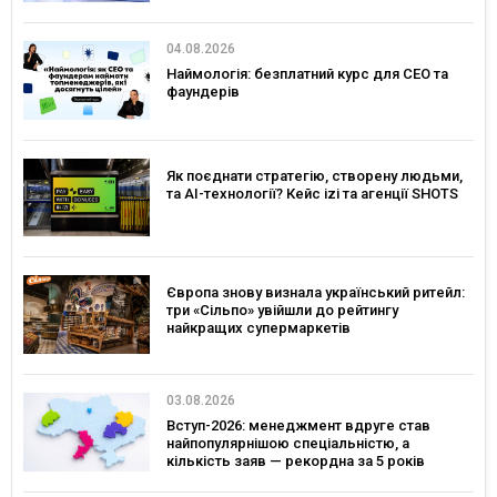
04.08.2026
Наймологія: безплатний курс для CEO та
фаундерів
Як поєднати стратегію, створену людьми,
та AI-технології? Кейс izi та агенції SHOTS
Європа знову визнала український ритейл:
три «Сільпо» увійшли до рейтингу
найкращих супермаркетів
03.08.2026
Вступ-2026: менеджмент вдруге став
найпопулярнішою спеціальністю, а
кількість заяв — рекордна за 5 років