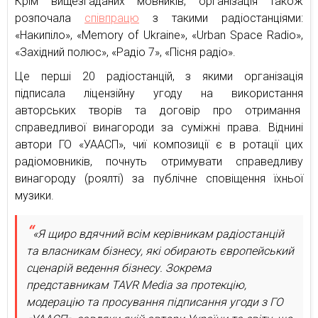
Крім вищезгаданих мовників, організація також
розпочала
співпрацю
з такими радіостанціями:
«Накипіло», «Memory of Ukraine», «Urban Space Radio»,
«Західний полюс», «Радіо 7», «Пісня радіо».
Це перші 20 радіостанцій, з якими організація
підписала ліцензійну угоду на використання
авторських творів та договір про отримання
справедливої винагороди за суміжні права. Віднині
автори ГО «УААСП», чиї композиції є в ротації цих
радіомовників, почнуть отримувати справедливу
винагороду (роялті) за публічне сповіщення їхньої
музики.
«Я щиро вдячний всім керівникам радіостанцій
та власникам бізнесу, які обирають європейський
сценарій ведення бізнесу. Зокрема
представникам TAVR Mediа за протекцію,
модерацію та просування підписання угоди з ГО