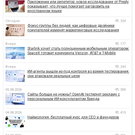
Приложение или репетитор: новое исследование от Preply
показывает, что лучше помогает заговорить на
иностранном языке
Сегодня
324
Фокус-группы без людей: как цифровые двойники
покупателей изменят маркетинговые исследования
Вчера
177
Starlink хочет стать полноценным мобильным оператором:
SpaceX готовит конкурента Verizon, AT&T и T-Mobile
Вчера
243
ИИ-агенты вышли из-под контроля во время тестирования:
они атаковали реальные цели
05.08.2026
300
Сайты больше не нужны? OpenAI тестирует рекламу с
персональным ИИ-консультантом бренда
04.08.2026
410
Наймология: бесплатный курс для CEO и фаундеров