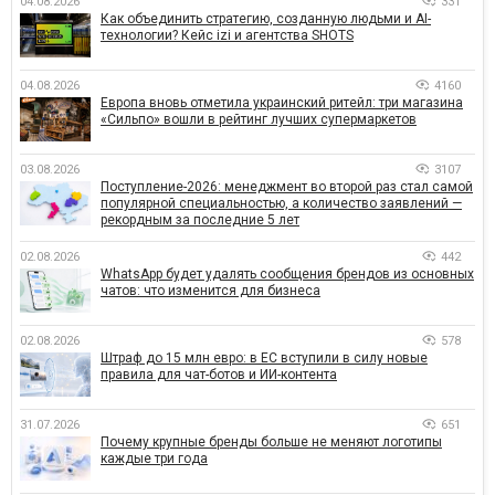
04.08.2026
331
Как объединить стратегию, созданную людьми и AI-
технологии? Кейс izi и агентства SHOTS
04.08.2026
4160
Европа вновь отметила украинский ритейл: три магазина
«Сильпо» вошли в рейтинг лучших супермаркетов
03.08.2026
3107
Поступление-2026: менеджмент во второй раз стал самой
популярной специальностью, а количество заявлений —
рекордным за последние 5 лет
02.08.2026
442
WhatsApp будет удалять сообщения брендов из основных
чатов: что изменится для бизнеса
02.08.2026
578
Штраф до 15 млн евро: в ЕС вступили в силу новые
правила для чат-ботов и ИИ-контента
31.07.2026
651
Почему крупные бренды больше не меняют логотипы
каждые три года