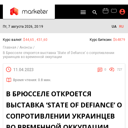
Пт, 7 августа 2026, 20:19
UA
RU
Курс валют:
$44,65 , €51,60
Курс Биткоин:
$64879
Главная
Анонсы
В Брюсселе откроется выставка ‘State of Defiance’ о сопротивлении
украинцев во временной оккупации
11.04.2023
0
727
Время чтения: 0.8 мин.
В БРЮССЕЛЕ ОТКРОЕТСЯ
ВЫСТАВКА ‘STATE OF DEFIANCE’ О
СОПРОТИВЛЕНИИ УКРАИНЦЕВ
ВО ВРЕМЕННОЙ ОККУПАЦИИ