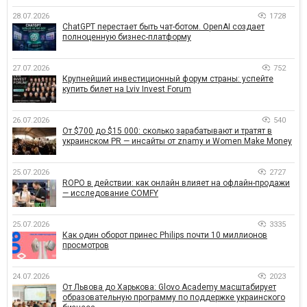
28.07.2026
1728
ChatGPT перестает быть чат-ботом. OpenAI создает
полноценную бизнес-платформу
27.07.2026
752
Крупнейший инвестиционный форум страны: успейте
купить билет на Lviv Invest Forum
26.07.2026
540
От $700 до $15 000: сколько зарабатывают и тратят в
украинском PR — инсайты от znamy и Women Make Money
25.07.2026
2727
ROPO в действии: как онлайн влияет на офлайн-продажи
— исследование COMFY
25.07.2026
3335
Как один оборот принес Philips почти 10 миллионов
просмотров
24.07.2026
2023
От Львова до Харькова: Glovo Academy масштабирует
образовательную программу по поддержке украинского