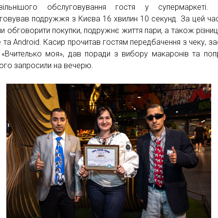
овільнішого обслуговування гостя у супермаркеті. 
говував подружжя з Києва 16 хвилин 10 секунд. За цей ча
ли обговорити покупки, подружнє життя пари, а також різни
e та Android. Касир прочитав гостям передбачення з чеку, за
 «Вчителько моя», дав поради з вибору макаронів та поп
ого запросили на вечерю.