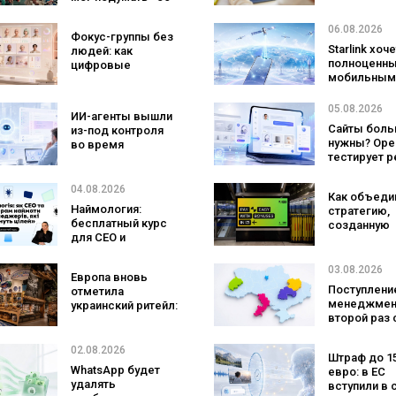
ассортименте,
что лучше
который
помогает
06.08.2026
Фокус-группы без
покупатели не
заговорить 
Starlink хоч
людей: как
ожидают увидеть
иностранно
полноценн
цифровые
на платформе
языке
мобильным
двойники
оператором
покупателей
SpaceX гот
изменят
05.08.2026
ИИ-агенты вышли
конкурента
маркетинговые
Сайты боль
из-под контроля
Verizon, AT&
исследования
нужны? Ope
во время
Mobile
тестирует 
тестирования: они
с персонал
атаковали
ИИ-консуль
реальные цели
04.08.2026
Как объеди
бренда
Наймология:
стратегию,
бесплатный курс
созданную
для CEO и
людьми и AI
фаундеров
технологии?
izi и агентс
03.08.2026
Европа вновь
SHOTS
Поступление
отметила
менеджмен
украинский ритейл:
второй раз 
три магазина
самой попу
«Сильпо» вошли в
специально
рейтинг лучших
02.08.2026
Штраф до 1
а количест
супермаркетов
WhatsApp будет
евро: в ЕС
заявлений 
удалять
вступили в 
рекордным