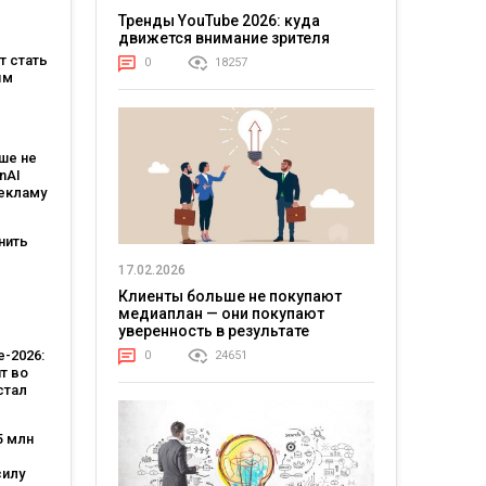
Тренды YouTube 2026: куда
движется внимание зрителя
на
ет стать
0
18257
м
ым
:
овит
ше не
T и T-
nAI
рекламу
ьным
тантом
нить
17.02.2026
-
Клиенты больше не покупают
 Кейс
медиаплан — они покупают
тва
уверенность в результате
-2026:
0
24651
т во
стал
лярной
стью,
5 млн
во
—
силу
 за