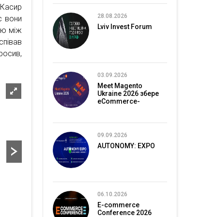
Касир
28.08.2026
с вони
Lviv Invest Forum
цю між
співав
росив,
03.09.2026
Meet Magento
Ukraine 2026 збере
eCommerce-
спільноту в Києві
09.09.2026
AUTONOMY: EXPO
06.10.2026
E-commerce
Conference 2026