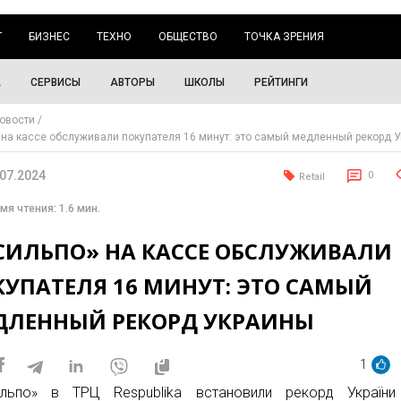
Г
БИЗНЕС
ТЕХНО
ОБЩЕСТВО
ТОЧКА ЗРЕНИЯ
А
СЕРВИСЫ
АВТОРЫ
ШКОЛЫ
РЕЙТИНГИ
овости
 на кассе обслуживали покупателя 16 минут: это самый медленный рекорд 
.07.2024
0
Retail
мя чтения: 1.6 мин.
«СИЛЬПО» НА КАССЕ ОБСЛУЖИВАЛИ
КУПАТЕЛЯ 16 МИНУТ: ЭТО САМЫЙ
ДЛЕННЫЙ РЕКОРД УКРАИНЫ
1
ільпо» в ТРЦ Respublika встановили рекорд Україн