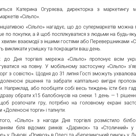
иться Катерина Огуряєва, директорка з маркетингу м
маркетів «Сільпо».
ініціативою «Сільпо» нагадує, що до супермаркетів можна 
ше по покупки, а й щоб поспілкуватися з людьми на будь-яку
а хвилин взаємодії з іншими гостями або Перевершниками «С
ь викликати усмішку та покращити ваш день.
 до Дня торгівлі мережа «Сільпо» пропонує всім укр
гуватися на повну. У мобільному застосунку «Сільпо» з’я
Торг з совістю». Щодня до 31 липня Гості зможуть ухвалюва
доленосні рішення та забрати капітально вигідні пропози
и. Наприклад, або пообіцяти собі весь тиждень їсти без гад
ідразу обрати х15 балобонусів на снеки. 1 день — 1 рішенн
щоб розпочати гру, потрібно на головному екрані заст
 «Доленосні торги» і тапнути.
того, «Сільпо» з нагоди Дня торгівлі розмістило білб
танням біля відомих ринків: «Даринок» та «Столичний» у 
р» у Львові, «Привоз» в Одесі та «Березинський ринок» у Дні