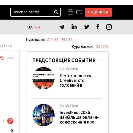
ПОДПИСКА
UA
RU
Курс валют:
$44,65 , €51,60
Украины
Курс Биткоин:
$64976
1247
ПРЕДСТОЯЩИЕ СОБЫТИЯ
13.08.2026
Performance vs.
Creative: хто
головний в
перформанс-
маркетингу?
20.08.2026
InvestFest 2026:
найбільша онлайн-
0
конференція про
інвестиції
и — з