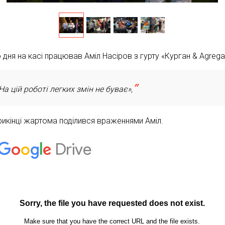
дня на касі працював Аміл Насіров з гурту «Курган & Agrega
На цій роботі легких змін не буває»,
рикінці жартома поділився враженнями Аміл.