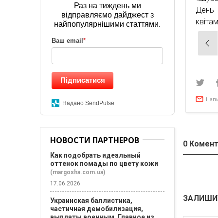
Раз на тиждень ми
День 
відправляємо дайджест з
квіта
найпопулярнішими статтями.
Нав
Ваш email
*
по
зап
Підписатися
Нап
Надано SendPulse
НОВОСТИ ПАРТНЕРОВ
0
Комент
Как подобрать идеальный
оттенок помады по цвету кожи
(margosha.com.ua)
17.06.2026
ЗАЛИШИ
Украинская баллистика,
частичная демобилизация,
выплаты военным. Главное из