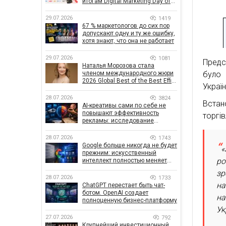
итогам Digital Marketing Day от
GoIT
29.07.2026
1419
67 % маркетологов до сих пор
допускают одну и ту же ошибку,
хотя знают, что она не работает
29.07.2026
1081
Предс
Наталья Морозова стала
членом международного жюри
було 
2026 Global Best of the Best Effie
Україн
Awards
28.07.2026
3824
Встан
AI-креативы сами по себе не
повышают эффективность
торгів
рекламы: исследование
показало, что на самом деле
влияет на эффективность
28.07.2026
1743
кампаний
Google больше никогда не будет
«
прежним: искусственный
ро
интеллект полностью меняет
правила поиска
зр
28.07.2026
1733
на
ChatGPT перестает быть чат-
ботом. OpenAI создает
на
полноценную бизнес-платформу
Ук
27.07.2026
792
Крупнейший инвестиционный