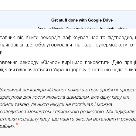
тавник від Книги рекордів зафіксував час та підтвердив,
найповільніше обслуговування на касі супермаркету в і
и.
овлення рекорду «Сільпо» вирішило присвятити Дню праці
лі, який відзначається в Україні щороку в останню неділю лип
Зазвичай всі касири «Сільпо» намагаються зробити процес
зрахунків для гостя якомога швидшим, але одну касу ми
обили такою, де ніхто нікуди не поспішає і можна
солодитися моментом і приємною розмовою. Ми відкрили
стільки неспішну касу, що навіть змогли встановити рекор
раїни»,