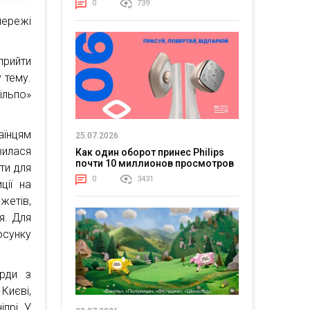
0
739
ережі
прийти
 тему.
ільпо»
аїнцям
25.07.2026
вилася
Как один оборот принес Philips
почти 10 миллионов просмотров
ти для
0
3431
ції на
жетів,
я. Для
осунку
орди з
Києві,
прі. У