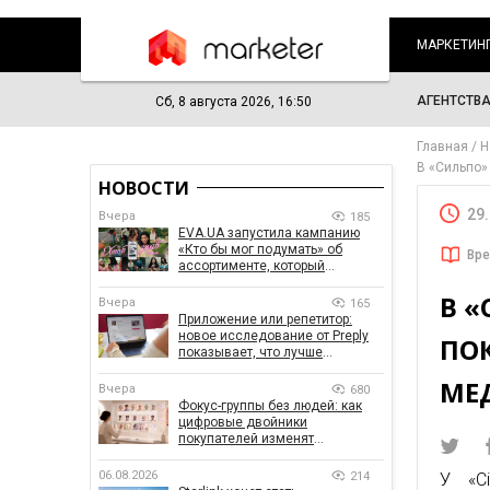
МАРКЕТИН
АГЕНТСТВ
Сб, 8 августа 2026, 16:50
Главная
Н
В «Сильпо»
НОВОСТИ
29
Вчера
185
EVA.UA запустила кампанию
«Кто бы мог подумать» об
Вре
ассортименте, который
покупатели не ожидают увидеть
В 
на платформе
Вчера
165
Приложение или репетитор:
новое исследование от Preply
ПО
показывает, что лучше
помогает заговорить на
МЕ
иностранном языке
Вчера
680
Фокус-группы без людей: как
цифровые двойники
покупателей изменят
маркетинговые исследования
06.08.2026
214
У «С