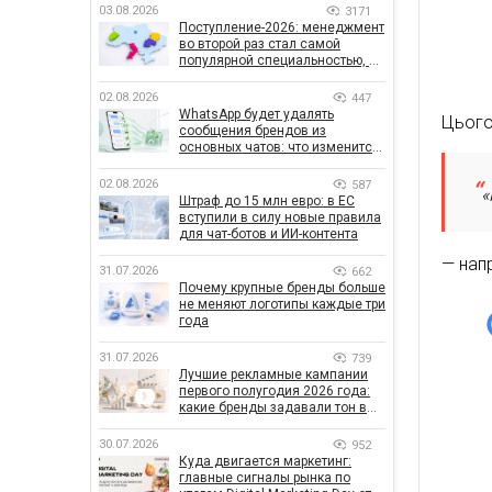
03.08.2026
3171
Поступление-2026: менеджмент
во второй раз стал самой
популярной специальностью, а
количество заявлений —
рекордным за последние 5 лет
02.08.2026
447
WhatsApp будет удалять
Цього 
сообщения брендов из
основных чатов: что изменится
для бизнеса
02.08.2026
587
«
Штраф до 15 млн евро: в ЕС
вступили в силу новые правила
для чат-ботов и ИИ-контента
— нап
31.07.2026
662
Почему крупные бренды больше
не меняют логотипы каждые три
года
31.07.2026
739
Лучшие рекламные кампании
первого полугодия 2026 года:
какие бренды задавали тон в
отрасли
30.07.2026
952
Куда двигается маркетинг:
главные сигналы рынка по