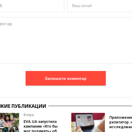
Залишити коментар
ЖИЕ ПУБЛИКАЦИИ
Вчера
Приложение
EVA.UA запустила
репетитор: 
кампанию «Кто бы
исследован
мог подумать» об
Preply пока