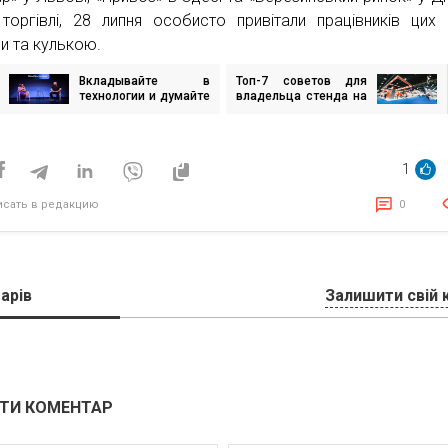
торгівлі, 28 липня особисто привітали працівників цих 
ми та кулькою.
Вкладывайте в
Топ-7 советов для
игация
технологии и думайте
владельца стенда на
о том, где вы будете
выставке: очевидных
завтра — Q&A с
и не очень
исям
Александром
Конотопским,
1
председателем
наблюдательного
совета Ajax Systems
исать в редакцию
0
арів
Залишити свій 
ТИ КОМЕНТАР