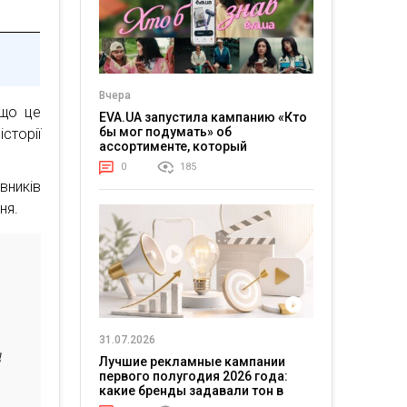
Вчера
 що це
EVA.UA запустила кампанию «Кто
бы мог подумать» об
сторії
ассортименте, который
покупатели не ожидают увидеть
0
185
на платформе
вників
ня.
31.07.2026
д
Лучшие рекламные кампании
первого полугодия 2026 года:
какие бренды задавали тон в
отрасли