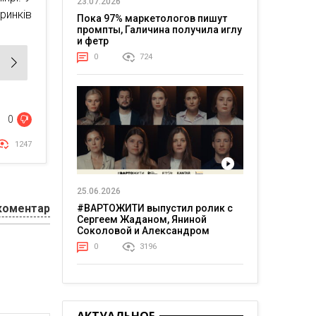
23.07.2026
ринків
Пока 97% маркетологов пишут
промпты, Галичина получила иглу
и фетр
0
724
0
1247
25.06.2026
коментар
#ВАРТОЖИТИ выпустил ролик с
Сергеем Жаданом, Яниной
Соколовой и Александром
Тереном о жизни в постоянном
0
3196
напряжении