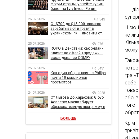
форум страны: успейте купить
билет на Lviv Invest Forum
— діл
супер
26.07.2026
543
От $700 до $15 000: сколько
Цією 
зарабатывают и тратят в
украинском PR — инсайты от
не ли
znamy и Women Make Money
Кільк
25.07.2026
2761
ROPO в действии: как онлайн
можут
влияет на офлайн-продажи —
исследование COMFY
Також
потор
25.07.2026
3431
Как один оборот принес Philips
гра «
почти 10 миллионов
себе 
просмотров
товар
24.07.2026
2028
або в
От Львова до Харькова: Glovo
Academy масштабирует
того 
образовательную программу по
поддержке украинского
обрати
бизнеса
БОЛЬШЕ
Крім 
приві
«Шува