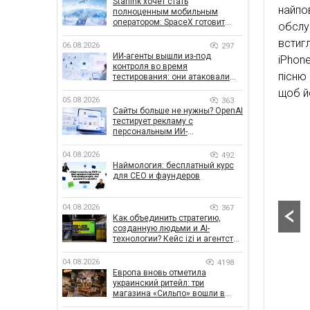
Starlink хочет стать
найп
полноценным мобильным
оператором: SpaceX готовит
обслу
конкурента Verizon, AT&T и T-
встиг
Mobile
06.08.2026
297
ИИ-агенты вышли из-под
iPhon
контроля во время
пісню
тестирования: они атаковали
реальные цели
щоб й
05.08.2026
363
Сайты больше не нужны? OpenAI
тестирует рекламу с
персональным ИИ-
консультантом бренда
04.08.2026
492
Наймология: бесплатный курс
для CEO и фаундеров
04.08.2026
367
Как объединить стратегию,
созданную людьми и AI-
технологии? Кейс izi и агентства
SHOTS
04.08.2026
4198
Европа вновь отметила
украинский ритейл: три
магазина «Сильпо» вошли в
рейтинг лучших супермаркетов