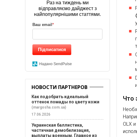
Раз на тиждень ми
відправляємо дайджест з
найпопулярнішими статтями.
Ваш email
*
Підписатися
Надано SendPulse
НОВОСТИ ПАРТНЕРОВ
Как подобрать идеальный
Что 
оттенок помады по цвету кожи
(margosha.com.ua)
Необх
17.06.2026
Напри
OLX и
Украинская баллистика,
частичная демобилизация,
испо
выплаты военным. Главное из