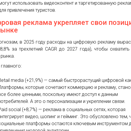
могут использовать видеоконтент и таргетированную рекла
для привлечения туристов.
ровая реклама укрепляет свои позиц
рынке
огнозам, в 2025 году расходы на цифровую рекламу вырас
(8,8% за трехлетний CAGR до 2027 года), чтобы охватить
 рынка.
 главного:
Retail media (+21,9%) — самый быстрорастущий цифровой ка
Платформы, которые сочетают коммерцию и рекламу, стано
все более ценными, поскольку имеют доступ к данным
потребителей. А это о персонализации и укреплении связи.
Paid social (+8,7%) — реклама в социальных сетях, которая
интегрирует видео, шопинг и гейминг. Это обусловлено тем, 
социальные платформы остаются ключевым инструментом 
привлечения молодой аудитории.