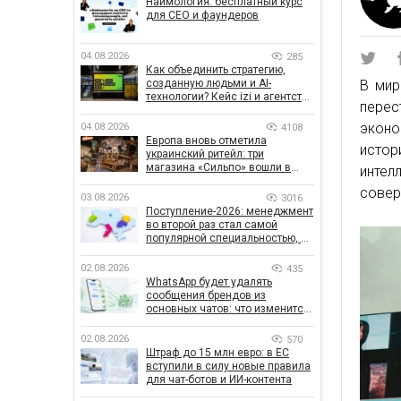
Наймология: бесплатный курс
для CEO и фаундеров
04.08.2026
285
Как объединить стратегию,
созданную людьми и AI-
В мир
технологии? Кейс izi и агентства
перес
SHOTS
эконо
04.08.2026
4108
Европа вновь отметила
истор
украинский ритейл: три
магазина «Сильпо» вошли в
инте
рейтинг лучших супермаркетов
совер
03.08.2026
3016
Поступление-2026: менеджмент
во второй раз стал самой
популярной специальностью, а
количество заявлений —
рекордным за последние 5 лет
02.08.2026
435
WhatsApp будет удалять
сообщения брендов из
основных чатов: что изменится
для бизнеса
02.08.2026
570
Штраф до 15 млн евро: в ЕС
вступили в силу новые правила
для чат-ботов и ИИ-контента