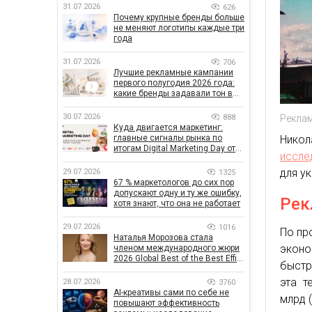
31.07.2026
626
Почему крупные бренды больше
не меняют логотипы каждые три
года
31.07.2026
706
Лучшие рекламные кампании
первого полугодия 2026 года:
какие бренды задавали тон в
отрасли
30.07.2026
888
Реклам
Куда двигается маркетинг:
главные сигналы рынка по
Никол
итогам Digital Marketing Day от
иссле
GoIT
для у
29.07.2026
1325
67 % маркетологов до сих пор
допускают одну и ту же ошибку,
Рек
хотя знают, что она не работает
29.07.2026
1016
По пр
Наталья Морозова стала
эконо
членом международного жюри
2026 Global Best of the Best Effie
быстр
Awards
эта т
28.07.2026
3760
AI-креативы сами по себе не
млрд (
повышают эффективность