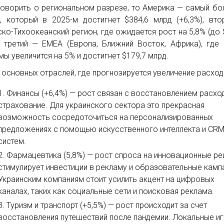
говорить о региональном разрезе, то Америка — самый б
, который в 2025-м достигнет $384,6 млрд (+6,3%), вт
ско-Тихоокеанский регион, где ожидается рост на 5,8% (до 
, третий — EMEA (Европа, Ближний Восток, Африка), где
мы увеличится на 5% и достигнет $179,7 млрд.
 основных отраслей, где прогнозируется увеличение расход
Финансы (+6,4%) — рост связан с восстановлением расхо
страхование. Для украинского сектора это прекрасная
возможность сосредоточиться на персонализированных
предложениях с помощью искусственного интеллекта и CRM
систем.
Фармацевтика (5,8%) — рост спроса на инновационные р
стимулирует инвестиции в рекламу и образовательные камп
Украинским компаниям стоит усилить акцент на цифровых
каналах, таких как социальные сети и поисковая реклама.
Туризм и транспорт (+5,5%) — рост происходит за счет
восстановления путешествий после пандемии. Локальные и