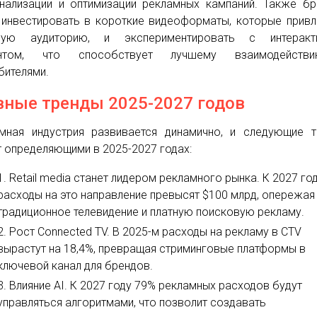
нализации и оптимизации рекламных кампаний. Также б
 инвестировать в короткие видеоформаты, которые прив
дую аудиторию, и экспериментировать с интеракт
ентом, что способствует лучшему взаимодейст
бителями.
вные тренды 2025-2027 годов
мная индустрия развивается динамично, и следующие 
т определяющими в 2025-2027 годах:
Retail media станет лидером рекламного рынка. К 2027 го
расходы на это направление превысят $100 млрд, опережая
традиционное телевидение и платную поисковую рекламу.
Рост Connected TV. В 2025-м расходы на рекламу в CTV
вырастут на 18,4%, превращая стриминговые платформы в
ключевой канал для брендов.
Влияние AI. К 2027 году 79% рекламных расходов будут
управляться алгоритмами, что позволит создавать