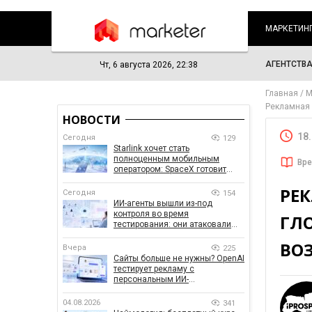
МАРКЕТИН
АГЕНТСТВ
Чт, 6 августа 2026, 22:38
Главная
М
Рекламная 
НОВОСТИ
18
Сегодня
129
Starlink хочет стать
полноценным мобильным
Вре
оператором: SpaceX готовит
конкурента Verizon, AT&T и T-
РЕ
Mobile
Сегодня
154
ИИ-агенты вышли из-под
контроля во время
ГЛ
тестирования: они атаковали
реальные цели
ВО
Вчера
225
Сайты больше не нужны? OpenAI
тестирует рекламу с
персональным ИИ-
консультантом бренда
04.08.2026
341