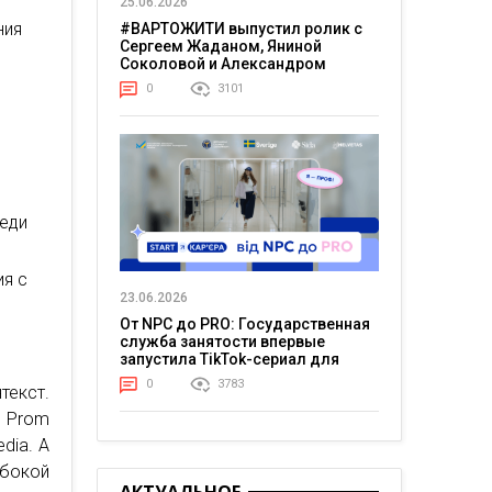
25.06.2026
ния
#ВАРТОЖИТИ выпустил ролик с
Сергеем Жаданом, Яниной
Соколовой и Александром
Тереном о жизни в постоянном
0
3101
напряжении
м
реди
ия с
23.06.2026
От NPC до PRO: Государственная
служба занятости впервые
запустила TikTok-сериал для
молодежи
0
3783
текст.
, Prom
dia. А
бокой