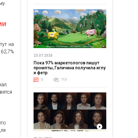
му
ии
тут на
 62,7%
23.07.2026
Пока 97% маркетологов пишут
промпты, Галичина получила иглу
и фетр
0
713
нал.
вятся
что
для