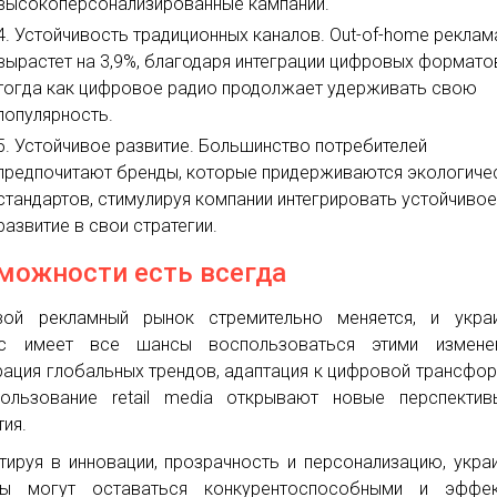
высокоперсонализированные кампании.
Устойчивость традиционных каналов. Out-of-home реклам
вырастет на 3,9%, благодаря интеграции цифровых формато
тогда как цифровое радио продолжает удерживать свою
популярность.
Устойчивое развитие. Большинство потребителей
предпочитают бренды, которые придерживаются экологиче
стандартов, стимулируя компании интегрировать устойчиво
развитие в свои стратегии.
можности есть всегда
ой рекламный рынок стремительно меняется, и украи
ес имеет все шансы воспользоваться этими изменен
рация глобальных трендов, адаптация к цифровой трансфо
ользование retail media открывают новые перспектив
тия.
тируя в инновации, прозрачность и персонализацию, укра
ды могут оставаться конкурентоспособными и эффек