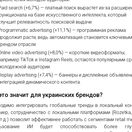
Paid search (+6,7%) — платный поиск вырастет из-за расшире
функционала на базе искусственного интеллекта, который
улучшит релевантность поисковой выдачи.
Programmatic advertising (+11,1%) — программная реклама
продолжит расти, ведь автоматизация становится ключевы
трендом отрасли.
Online video advertising (+8,0%) — короткие видеоформаты,
например TikTok и Instagram Reels, остаются популярными с
молодежной аудитории.
Display advertising (+7,4%) — баннеры и дисплейные объявлен
интеграцией динамического контента.
это значит для украинских брендов?
одимо интегрировать глобальные тренды в локальный кон
мер, сотрудничество с локальными платформами (Rozetka
 т.д.) позволит эффективнее работать с сегментами retail me
льзование ИИ будет способствовать более глу