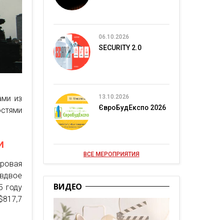
06.10.2026
SECURITY 2.0
13.10.2026
ами из
ЄвроБудЕкспо 2026
остями
и
ВСЕ МЕРОПРИЯТИЯ
ировая
 вдвое
ВИДЕО
5 году
$817,7