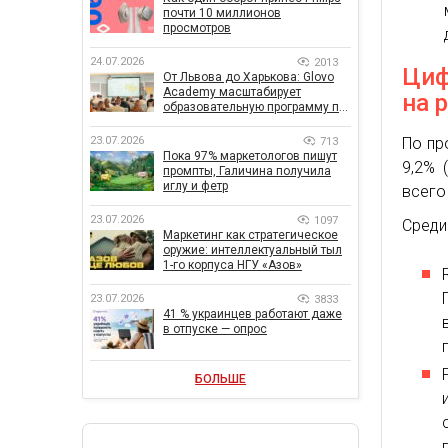
почти 10 миллионов
просмотров
24.07.2026
2013
Циф
От Львова до Харькова: Glovo
Academy масштабирует
на 
образовательную программу по
поддержке украинского
бизнеса
23.07.2026
По пр
713
Пока 97% маркетологов пишут
9,2% 
промпты, Галичина получила
иглу и фетр
всего
23.07.2026
1097
Среди
Маркетинг как стратегическое
оружие: интеллектуальный тыл
1-го корпуса НГУ «Азов»
23.07.2026
3833
41 % украинцев работают даже
в отпуске — опрос
БОЛЬШЕ