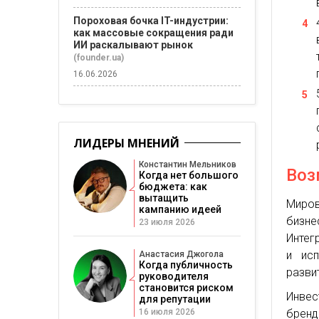
Пороховая бочка IT-индустрии:
как массовые сокращения ради
ИИ раскалывают рынок
(founder.ua)
16.06.2026
ЛИДЕРЫ МНЕНИЙ
Константин Мельников
Воз
Когда нет большого
бюджета: как
вытащить
Миров
кампанию идеей
бизн
23 июля 2026
Интег
и исп
Анастасия Джогола
Когда публичность
разви
руководителя
становится риском
Инвес
для репутации
16 июля 2026
брен