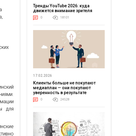
Тренды YouTube 2026: куда
а
движется внимание зрителя
в,
0
18101
ских
е
17.02.2026
Клиенты больше не покупают
нский
медиаплан — они покупают
уверенность в результате
иями.
0
24528
рмации
ы для
инские
тивно