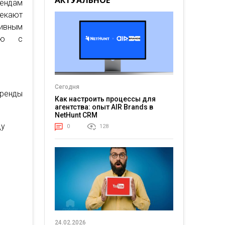
АКТУАЛЬНОЕ
рендам
лекают
ивным
вию с
Сегодня
тренды
Как настроить процессы для
агентства: опыт AIR Brands в
NetHunt CRM
ду
0
128
24.02.2026