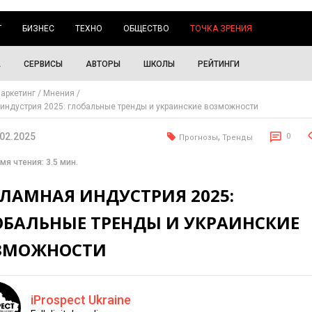
Г
БИЗНЕС
ТЕХНО
ОБЩЕСТВО
ТОЧКА ЗРЕНИЯ
А
СЕРВИСЫ
АВТОРЫ
ШКОЛЫ
РЕЙТИНГИ
аркетинг
Мнения
индустрия 2025: глобальные тренды и украинские возможности
.02.2025
,
0
Прогнозы
Тренды
мя чтения: 3.5 мин.
КЛАМНАЯ ИНДУСТРИЯ 2025:
ОБАЛЬНЫЕ ТРЕНДЫ И УКРАИНСКИЕ
ЗМОЖНОСТИ
iProspect Ukraine