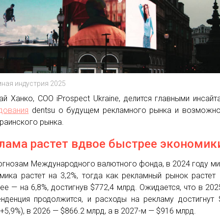
ная индустрия 2025
ай Ханко, СОО iProspect Ukraine, делится главными инсайт
дования
dentsu о будущем рекламного рынка и возможн
краинского рынка.
лама растет вдвое быстрее экономик
огнозам Международного валютного фонда, в 2024 году м
мика растет на 3,2%, тогда как рекламный рынок растет
ее — на 6,8%, достигнув $772,4 млрд. Ожидается, что в 202
енденция продолжится, и расходы на рекламу достигнут 
+5,9%), в 2026 — $866.2 млрд, а в 2027-м — $916 млрд.