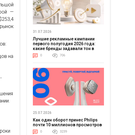
ольшой
орой —
$253,4
 рынок
31.07.2026
Лучшие рекламные кампании
ов:
первого полугодия 2026 года:
какие бренды задавали тон в
отрасли
0
706
дов на
-
ешения
ании.
25.07.2026
Как один оборот принес Philips
почти 10 миллионов просмотров
гроки
0
3239