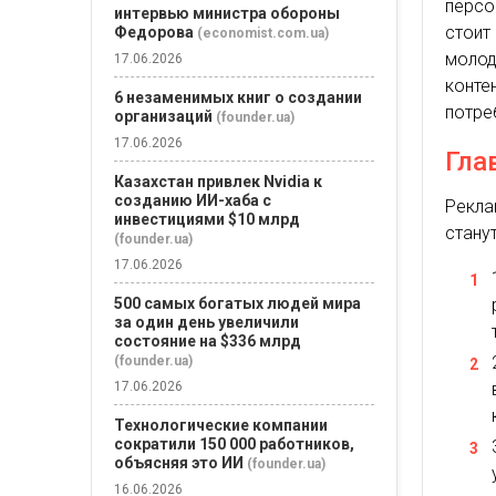
персо
интервью министра обороны
стоит
Федорова
(economist.com.ua)
моло
17.06.2026
конт
6 незаменимых книг о создании
потре
организаций
(founder.ua)
17.06.2026
Гла
Казахстан привлек Nvidia к
созданию ИИ-хаба с
Рекла
инвестициями $10 млрд
стану
(founder.ua)
17.06.2026
500 самых богатых людей мира
за один день увеличили
состояние на $336 млрд
(founder.ua)
17.06.2026
Технологические компании
сократили 150 000 работников,
объясняя это ИИ
(founder.ua)
16.06.2026