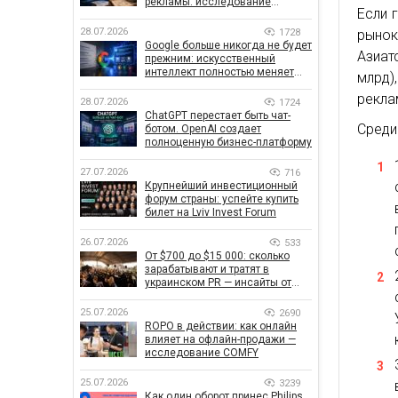
рекламы: исследование
Если 
показало, что на самом деле
влияет на эффективность
28.07.2026
1728
рынок
кампаний
Google больше никогда не будет
Азиат
прежним: искусственный
интеллект полностью меняет
млрд)
правила поиска
рекла
28.07.2026
1724
ChatGPT перестает быть чат-
Среди
ботом. OpenAI создает
полноценную бизнес-платформу
27.07.2026
716
Крупнейший инвестиционный
форум страны: успейте купить
билет на Lviv Invest Forum
26.07.2026
533
От $700 до $15 000: сколько
зарабатывают и тратят в
украинском PR — инсайты от
znamy и Women Make Money
25.07.2026
2690
ROPO в действии: как онлайн
влияет на офлайн-продажи —
исследование COMFY
25.07.2026
3239
Как один оборот принес Philips