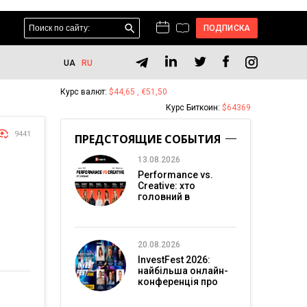
ПОДПИСКА
UA
RU
Курс валют:
$44,65 , €51,50
Курс Биткоин:
$64369
9441
ПРЕДСТОЯЩИЕ СОБЫТИЯ
13.08.2026
Performance vs.
Creative: хто
головний в
перформанс-
маркетингу?
20.08.2026
InvestFest 2026:
найбільша онлайн-
конференція про
інвестиції