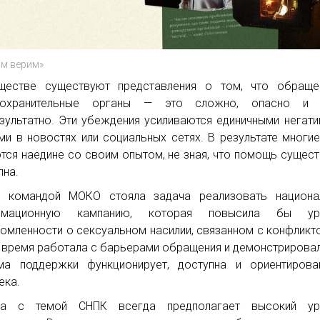
ам верим»
ществе существуют представления о том, что обраще
оохранительные органы — это сложно, опасно и 
зультатно. Эти убеждения усиливаются единичными негат
ми в новостях или социальных сетях. В результате многи
тся наедине со своим опытом, не зная, что помощь сущест
пна.
д командой МОКО стояла задача реализовать национа
рмационную кампанию, которая повысила бы ур
омленности о сексуальном насилии, связанном с конфликто
 время работала с барьерами обращения и демонстрировал
ма поддержки функционирует, доступна и ориентирова
ека.
та с темой СНПК всегда предполагает высокий ур