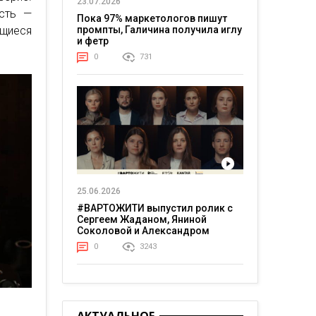
23.07.2026
сть —
Пока 97% маркетологов пишут
промпты, Галичина получила иглу
ящиеся
и фетр
0
731
25.06.2026
#ВАРТОЖИТИ выпустил ролик с
Сергеем Жаданом, Яниной
Соколовой и Александром
Тереном о жизни в постоянном
0
3243
напряжении