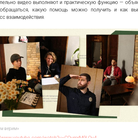
лельно видео выполняют и практическую функцию — объя
обращаться, какую помощь можно получить и как выг
сс взаимодействия.
ам верим»
://www.youtube.com/watch?v=CQvmrM9LOv4