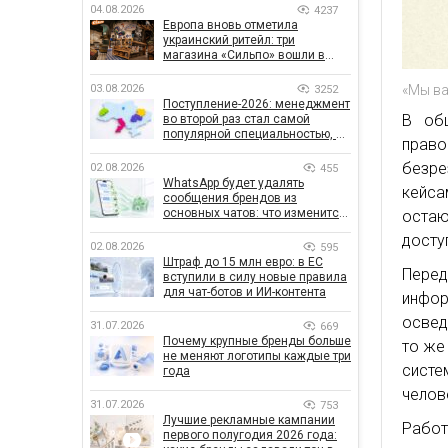
04.08.2026
4237
Европа вновь отметила
украинский ритейл: три
магазина «Сильпо» вошли в
рейтинг лучших супермаркетов
«Мы в
03.08.2026
3252
Поступление-2026: менеджмент
В об
во второй раз стал самой
популярной специальностью, а
прав
количество заявлений —
рекордным за последние 5 лет
безре
02.08.2026
455
WhatsApp будет удалять
кейса
сообщения брендов из
основных чатов: что изменится
остаю
для бизнеса
досту
02.08.2026
595
Штраф до 15 млн евро: в ЕС
Пере
вступили в силу новые правила
для чат-ботов и ИИ-контента
инфо
освед
31.07.2026
669
Почему крупные бренды больше
то же
не меняют логотипы каждые три
систе
года
челов
31.07.2026
753
Лучшие рекламные кампании
Рабо
первого полугодия 2026 года: