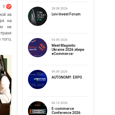
0
28.08.2026
ной из
Lviv Invest Forum
ря на
их не
трахе
 того,
03.09.2026
Meet Magento
Ukraine 2026 збере
eCommerce-
спільноту в Києві
09.09.2026
AUTONOMY: EXPO
06.10.2026
E-commerce
Conference 2026