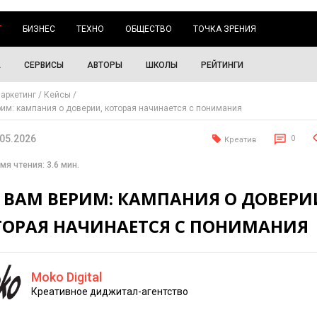
Г
БИЗНЕС
ТЕХНО
ОБЩЕСТВО
ТОЧКА ЗРЕНИЯ
А
СЕРВИСЫ
АВТОРЫ
ШКОЛЫ
РЕЙТИНГИ
аркетинг
Кейсы
им: кампания о доверии, которая начинается с понимания
.05.2026
0
Креатив
мя чтения: 3.6 мин.
 ВАМ ВЕРИМ: КАМПАНИЯ О ДОВЕРИ
ТОРАЯ НАЧИНАЕТСЯ С ПОНИМАНИЯ
Moko Digital
Креативное диджитал-агентство