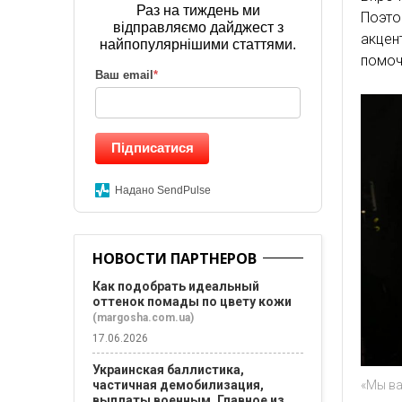
Раз на тиждень ми
Поэто
відправляємо дайджест з
акцен
найпопулярнішими статтями.
помоч
Ваш email
*
Підписатися
Надано SendPulse
НОВОСТИ ПАРТНЕРОВ
Как подобрать идеальный
оттенок помады по цвету кожи
(margosha.com.ua)
17.06.2026
Украинская баллистика,
частичная демобилизация,
«Мы в
выплаты военным. Главное из