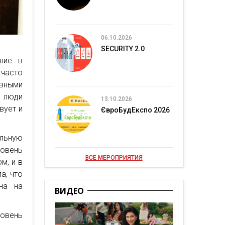
06.10.2026
SECURITY 2.0
ние в
часто
ивными
е люди
13.10.2026
вует и
ЄвроБудЕкспо 2026
льную
овень
ВСЕ МЕРОПРИЯТИЯ
м, и в
а, что
на на
ВИДЕО
овень