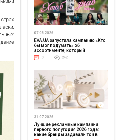
лькими
страх
аски,
07.08.2026
льные:
EVA.UA запустила кампанию «Кто
дание
бы мог подумать» об
ассортименте, который
покупатели не ожидают увидеть
0
242
на платформе
31.07.2026
Лучшие рекламные кампании
первого полугодия 2026 года:
какие бренды задавали тон в
отрасли