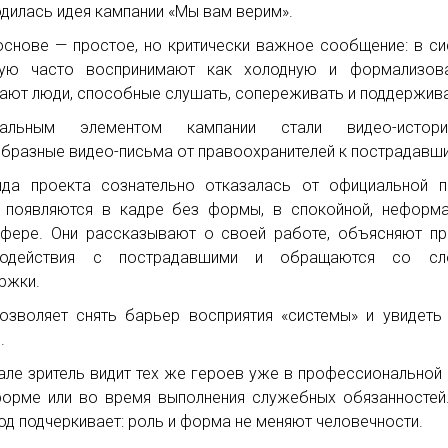
одилась идея кампании «Мы вам верим».
основе — простое, но критически важное сообщение: в си
рую часто воспринимают как холодную и формализова
ают люди, способные слушать, сопереживать и поддержива
ральным элементом кампании стали видео-исто
бразные видео-письма от правоохранителей к пострадавш
да проекта сознательно отказалась от официальной п
 появляются в кадре без формы, в спокойной, неформ
фере. Они рассказывают о своей работе, объясняют п
модействия с пострадавшими и обращаются со сл
ржки.
озволяет снять барьер восприятия «системы» и увидеть
.
але зритель видит тех же героев уже в профессиональной
орме или во время выполнения служебных обязанностей
од подчеркивает: роль и форма не меняют человечности.