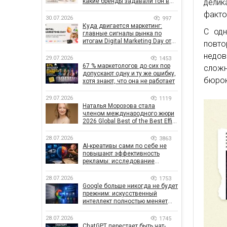
делик
какие бренды задавали тон в
отрасли
факто
30.07.2026
997
Куда двигается маркетинг:
С одн
главные сигналы рынка по
итогам Digital Marketing Day от
повто
GoIT
недов
29.07.2026
1453
67 % маркетологов до сих пор
слож
допускают одну и ту же ошибку,
бюрок
хотя знают, что она не работает
29.07.2026
1119
Наталья Морозова стала
членом международного жюри
2026 Global Best of the Best Effie
Awards
28.07.2026
3863
AI-креативы сами по себе не
повышают эффективность
рекламы: исследование
показало, что на самом деле
влияет на эффективность
28.07.2026
1753
кампаний
Google больше никогда не будет
прежним: искусственный
интеллект полностью меняет
правила поиска
28.07.2026
1745
ChatGPT перестает быть чат-