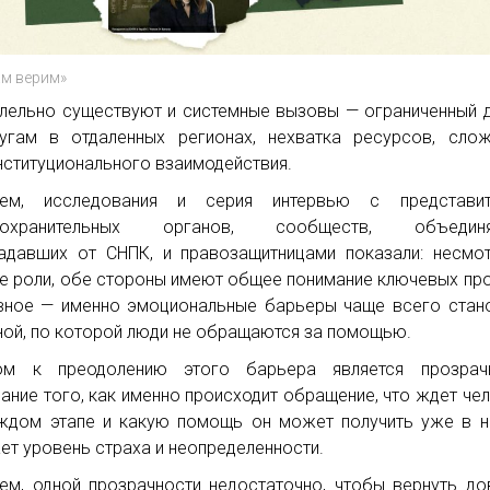
ам верим»
лельно существуют и системные вызовы — ограниченный 
угам в отдаленных регионах, нехватка ресурсов, сло
ституционального взаимодействия.
чем, исследования и серия интервью с представит
оохранительных органов, сообществ, объедин
адавших от СНПК, и правозащитницами показали: несмо
е роли, обе стороны имеют общее понимание ключевых пр
вное — именно эмоциональные барьеры чаще всего стан
ной, по которой люди не обращаются за помощью.
ом к преодолению этого барьера является прозрачн
ание того, как именно происходит обращение, что ждет че
ждом этапе и какую помощь он может получить уже в н
ет уровень страха и неопределенности.
ем, одной прозрачности недостаточно, чтобы вернуть до