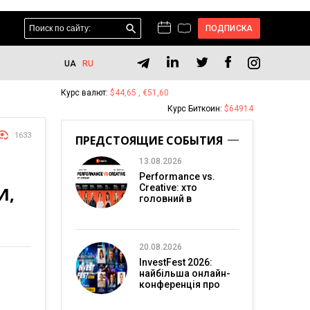
ПОДПИСКА
UA
RU
Курс валют:
$44,65 , €51,60
Курс Биткоин:
$64914
1633
ПРЕДСТОЯЩИЕ СОБЫТИЯ
13.08.2026
Performance vs.
Creative: хто
И,
головний в
перформанс-
маркетингу?
20.08.2026
InvestFest 2026:
найбільша онлайн-
конференція про
інвестиції