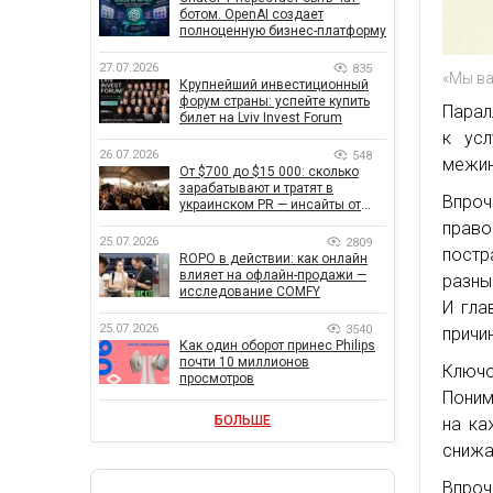
ботом. OpenAI создает
полноценную бизнес-платформу
27.07.2026
835
«Мы в
Крупнейший инвестиционный
форум страны: успейте купить
Парал
билет на Lviv Invest Forum
к усл
26.07.2026
548
межин
От $700 до $15 000: сколько
зарабатывают и тратят в
Впро
украинском PR — инсайты от
znamy и Women Make Money
прав
25.07.2026
2809
постр
ROPO в действии: как онлайн
влияет на офлайн-продажи —
разны
исследование COMFY
И гла
25.07.2026
3540
причи
Как один оборот принес Philips
почти 10 миллионов
Ключ
просмотров
Поним
БОЛЬШЕ
на ка
снижа
Впроч