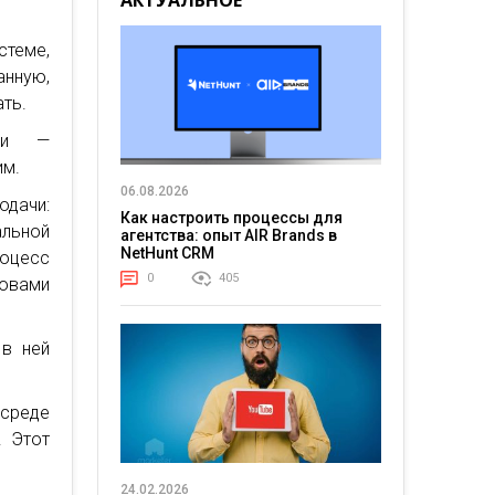
АКТУАЛЬНОЕ
стеме,
нную,
ть.
рии —
им.
06.08.2026
одачи:
Как настроить процессы для
альной
агентства: опыт AIR Brands в
NetHunt CRM
роцесс
0
405
овами
 в ней
 среде
. Этот
24.02.2026