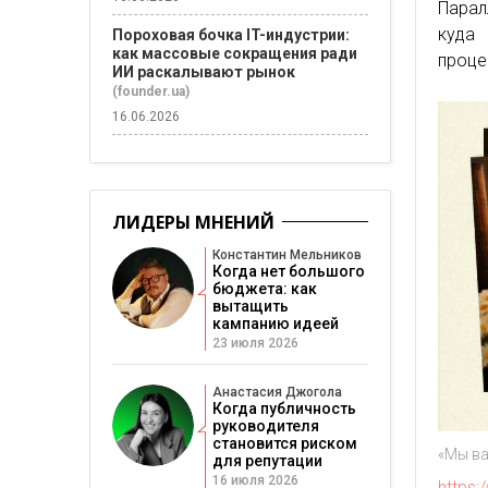
Парал
куда 
Пороховая бочка IT-индустрии:
как массовые сокращения ради
проце
ИИ раскалывают рынок
(founder.ua)
16.06.2026
ЛИДЕРЫ МНЕНИЙ
Константин Мельников
Когда нет большого
бюджета: как
вытащить
кампанию идеей
23 июля 2026
Анастасия Джогола
Когда публичность
руководителя
становится риском
«Мы в
для репутации
16 июля 2026
https