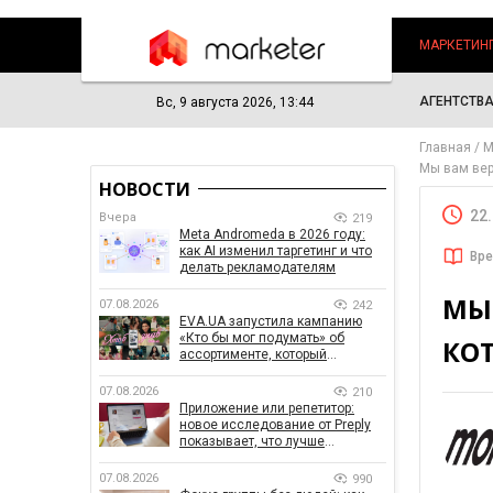
МАРКЕТИН
АГЕНТСТВ
Вс, 9 августа 2026, 13:44
Главная
М
Мы вам вер
НОВОСТИ
22
Вчера
219
Meta Andromeda в 2026 году:
как AI изменил таргетинг и что
Вре
делать рекламодателям
МЫ
07.08.2026
242
EVA.UA запустила кампанию
«Кто бы мог подумать» об
КО
ассортименте, который
покупатели не ожидают увидеть
на платформе
07.08.2026
210
Приложение или репетитор:
новое исследование от Preply
показывает, что лучше
помогает заговорить на
иностранном языке
07.08.2026
990