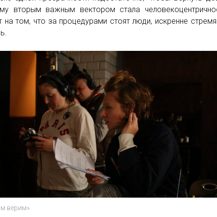
му вторым важным вектором стала человекоцентрично
т на том, что за процедурами стоят люди, искренне стрем
ь.
ам верим»