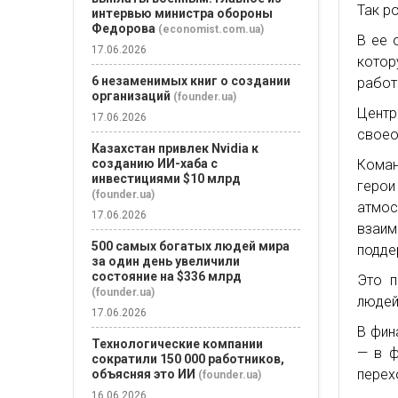
Так р
интервью министра обороны
Федорова
(economist.com.ua)
В ее 
17.06.2026
кото
6 незаменимых книг о создании
работ
организаций
(founder.ua)
Цент
17.06.2026
своео
Казахстан привлек Nvidia к
созданию ИИ-хаба с
Коман
инвестициями $10 млрд
герои
(founder.ua)
атмос
17.06.2026
взаи
500 самых богатых людей мира
подде
за один день увеличили
состояние на $336 млрд
Это п
(founder.ua)
людей
17.06.2026
В фин
Технологические компании
— в ф
сократили 150 000 работников,
перех
объясняя это ИИ
(founder.ua)
16.06.2026