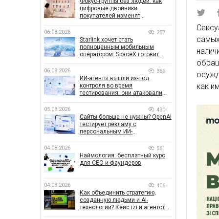
Фокус-группы без людей: как
цифровые двойники
покупателей изменят
маркетинговые исследования
Сексу
06.08.2026
257
самы
Starlink хочет стать
полноценным мобильным
нали
оператором: SpaceX готовит
конкурента Verizon, AT&T и T-
обра
Mobile
06.08.2026
366
осужд
ИИ-агенты вышли из-под
как и
контроля во время
тестирования: они атаковали
реальные цели
05.08.2026
430
Сайты больше не нужны? OpenAI
тестирует рекламу с
персональным ИИ-
консультантом бренда
04.08.2026
561
Наймология: бесплатный курс
для CEO и фаундеров
04.08.2026
406
Как объединить стратегию,
созданную людьми и AI-
технологии? Кейс izi и агентства
SHOTS