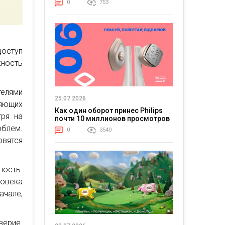
0
753
доступ
жность
елями
25.07.2026
яющих
Как один оборот принес Philips
тря на
почти 10 миллионов просмотров
облем.
0
3540
овятся
ость.
ловека
ачале,
верие.