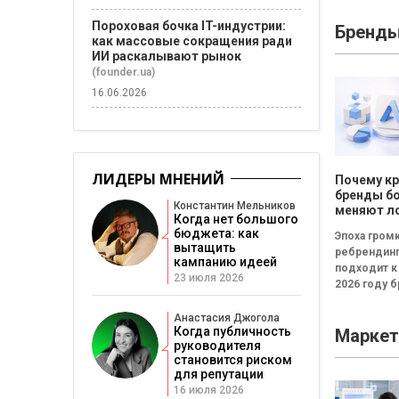
сбалансиро
Пороховая бочка IT-индустрии:
Бренд
трансформа
как массовые сокращения ради
Неудачная 
ИИ раскалывают рынок
«рефлекси
(founder.ua)
канапе»...
16.06.2026
ЛИДЕРЫ МНЕНИЙ
Почему к
бренды б
Константин Мельников
меняют л
Когда нет большого
каждые т
бюджета: как
Эпоха гром
вытащить
ребрендин
кампанию идеей
подходит к
23 июля 2026
2026 году 
всё чаще
инвестирую
Анастасия Джогола
Когда публичность
Маркет
новые логот
руководителя
узнаваемые
становится риском
для репутации
16 июля 2026