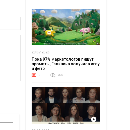
23.07.2026
Пока 97% маркетологов пишут
промпты, Галичина получила иглу
и фетр
0
704