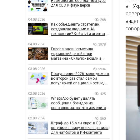
Наймология: бесплатный курс
для CEO и фаундеров
в Укр
совер
04.08.2026
268
видят
Как объединить стратегию,
говор
созданную людьми и AI-
технологии? Кейс izi и агентства
SHOTS
04.08.2026
3978
Европа вновь отметила
украинский ритейл: три
магазина «Сильпо» вошли в
рейтинг лучших супермаркетов
03.08.2026
2934
Поступление-2026: менеджмент
во второй раз стал самой
популярной специальностью, а
количество заявлений —
рекордным за последние 5 лет
02.08.2026
425
WhatsApp будет удалять
сообщения брендов из
основных чатов: что изменится
для бизнеса
02.08.2026
560
Штраф до 15 млн евро: в ЕС
вступили в силу новые правила
для чат-ботов и ИИ-контента