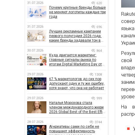
31.07.2026
620
Почему крупные бренды больше
не меняют логотипы каждые три
Rakut
года
совер
31.07.2026
696
языка
Лучшие рекламные кампании
канал
первого полугодия 2026 года:
какие бренды задавали тон в
Украи
отрасли
30.07.2026
864
Резул
Куда двигается маркетинг:
свой 
главные сигналы рынка по
итогам Digital Marketing Day от
владе
GoIT
четв
29.07.2026
1308
67 % маркетологов до сих пор
заним
допускают одну и ту же ошибку,
хотя знают, что она не работает
перев
урове
29.07.2026
999
Наталья Морозова стала
На в
членом международного жюри
2026 Global Best of the Best Effie
распр
Awards
28.07.2026
3744
AI-креативы сами по себе не
повышают эффективность