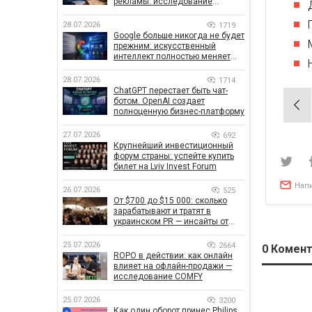
рекламы: исследование
показало, что на самом деле
влияет на эффективность
28.07.2026
1719
кампаний
Google больше никогда не будет
прежним: искусственный
интеллект полностью меняет
правила поиска
28.07.2026
1714
ChatGPT перестает быть чат-
Нав
ботом. OpenAI создает
полноценную бизнес-платформу
по
27.07.2026
692
зап
Крупнейший инвестиционный
форум страны: успейте купить
билет на Lviv Invest Forum
Нап
26.07.2026
525
От $700 до $15 000: сколько
зарабатывают и тратят в
украинском PR — инсайты от
znamy и Women Make Money
25.07.2026
2664
0
Комент
ROPO в действии: как онлайн
влияет на офлайн-продажи —
исследование COMFY
25.07.2026
3200
Как один оборот принес Philips