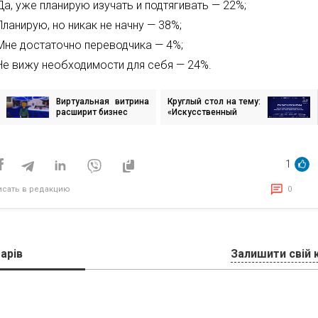
Да, уже планирую изучать и подтягивать — 22%;
Планирую, но никак не начну — 38%;
Мне достаточно переводчика — 4%;
Не вижу необходимости для себя — 24%.
Виртуальная витрина
Круглый стол на тему:
игация
расширит бизнес
«Искусственный
интеллект: его
влияние на жизнь и
исям
будущее»
1
исать в редакцию
0
арів
Залишити свій 