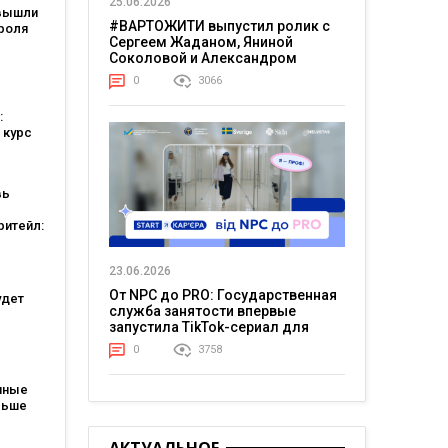
25.06.2026
вышли
#ВАРТОЖИТИ выпустил ролик с
роля
Сергеем Жаданом, Яниной
Соколовой и Александром
я: они
Тереном о жизни в постоянном
0
3066
напряжении
ели
:
 курс
вь
ритейл:
а
ошли в
23.06.2026
ших
тов
От NPC до PRO: Государственная
удет
служба занятости впервые
запустила TikTok-сериал для
молодежи
0
3758
атов:
ся для
пные
льше
каждые