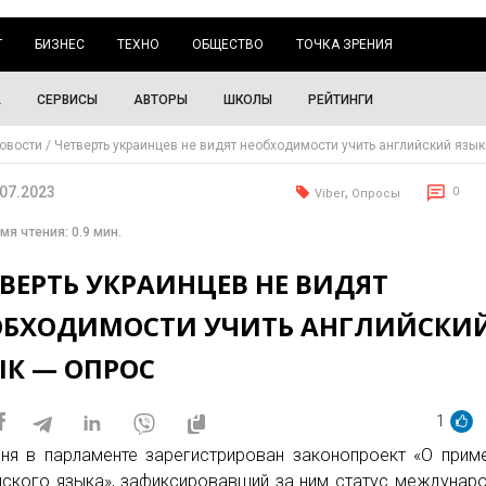
Г
БИЗНЕС
ТЕХНО
ОБЩЕСТВО
ТОЧКА ЗРЕНИЯ
А
СЕРВИСЫ
АВТОРЫ
ШКОЛЫ
РЕЙТИНГИ
овости
Четверть украинцев не видят необходимости учить английский язык
.07.2023
,
0
Viber
Опросы
мя чтения: 0.9 мин.
ВЕРТЬ УКРАИНЦЕВ НЕ ВИДЯТ
ОБХОДИМОСТИ УЧИТЬ АНГЛИЙСКИ
ЫК — ОПРОС
1
ня в парламенте зарегистрирован законопроект «О прим
йского языка», зафиксировавший за ним статус междунар