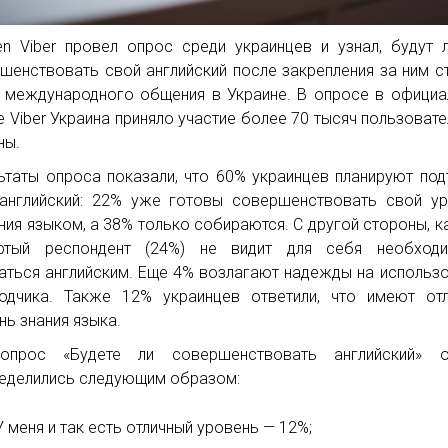
en Viber провел опрос среди украинцев и узнал, будут 
шенствовать свой английский после закрепления за ним с
 международного общения в Украине. В опросе в офици
е Viber Украина приняло участие более 70 тысяч пользовате
ны.
ьтаты опроса показали, что 60% украинцев планируют под
английский: 22% уже готовы совершенствовать свой у
ния языком, а 38% только собираются. С другой стороны, 
ертый респондент (24%) не видит для себя необходи
аться английским. Еще 4% возлагают надежды на использ
одчика. Также 12% украинцев ответили, что имеют от
нь знания языка.
опрос «Будете ли совершенствовать английский» о
еделились следующим образом:
У меня и так есть отличный уровень — 12%;