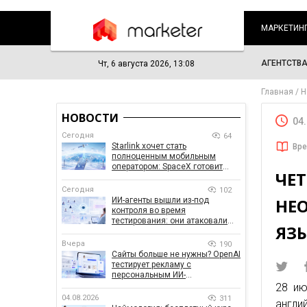
МАРКЕТИН
АГЕНТСТВ
Чт, 6 августа 2026, 13:08
Главная
Н
НОВОСТИ
04
Сегодня
64
Starlink хочет стать
Вре
полноценным мобильным
оператором: SpaceX готовит
ЧЕТ
конкурента Verizon, AT&T и T-
Mobile
Сегодня
102
НЕ
ИИ-агенты вышли из-под
контроля во время
тестирования: они атаковали
ЯЗ
реальные цели
Вчера
190
Сайты больше не нужны? OpenAI
тестирует рекламу с
персональным ИИ-
консультантом бренда
28 ию
04.08.2026
311
англи