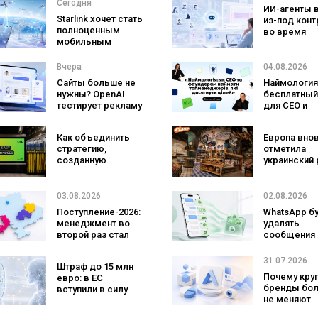
Сегодня
ИИ-агенты 
Starlink хочет стать
из-под конт
полноценным
во время
мобильным
тестировани
оператором:
атаковали
SpaceX готовит
реальные ц
Вчера
04.08.2026
конкурента
Сайты больше не
Наймология
Verizon, AT&T и T-
нужны? OpenAI
бесплатный
Mobile
тестирует рекламу
для CEO и
с персональным
фаундеров
ИИ-консультантом
Как объединить
Европа вно
бренда
стратегию,
отметила
созданную
украинский 
людьми и AI-
три магазин
технологии? Кейс
«Сильпо» в
izi и агентства
рейтинг луч
03.08.2026
02.08.2026
SHOTS
супермарке
Поступление-2026:
WhatsApp б
менеджмент во
удалять
второй раз стал
сообщения
самой популярной
брендов из
специальностью,
основных ч
31.07.2026
Штраф до 15 млн
а количество
что изменит
Почему кру
евро: в ЕС
заявлений —
бизнеса
бренды бо
вступили в силу
рекордным за
не меняют
новые правила
последние 5 лет
логотипы 
для чат-ботов и