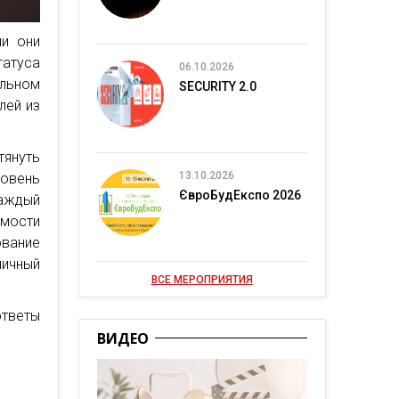
ли они
татуса
06.10.2026
альном
SECURITY 2.0
лей из
тянуть
13.10.2026
ровень
ЄвроБудЕкспо 2026
каждый
мости
ование
личный
ВСЕ МЕРОПРИЯТИЯ
тветы
ВИДЕО