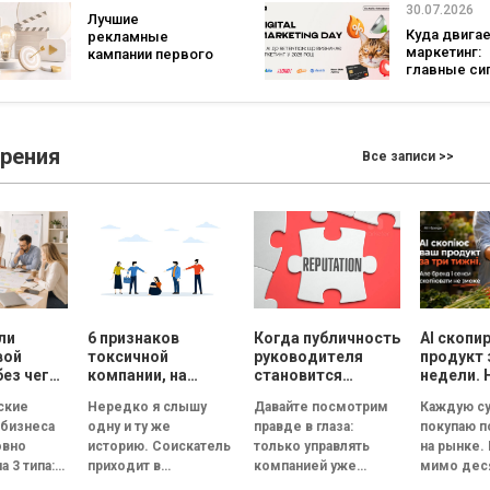
три года
ИИ-контента
30.07.2026
Лучшие
Куда двига
рекламные
маркетинг:
кампании первого
главные си
полугодия 2026
рынка по ит
года: какие
Digital Marke
бренды задавали
Day от GoIT
тон в отрасли
зрения
Все записи >>
ли
6 признаков
Когда публичность
AI скопи
вой
токсичной
руководителя
продукт 
без чего
компании, на
становится
недели. 
ет
которые нужно
риском для
смыслы
ские
Нередко я слышу
Давайте посмотрим
Каждую су
обратить
репутации
скопиров
 бизнеса
одну и ту же
правде в глаза:
покупаю 
ь
внимание на
сможет
овно
историю. Соискатель
только управлять
на рынке.
ческую
собеседовании
а 3 типа:
приходит в
компанией уже
мимо дес
великолепный офис,
недостаточно.
прилавков