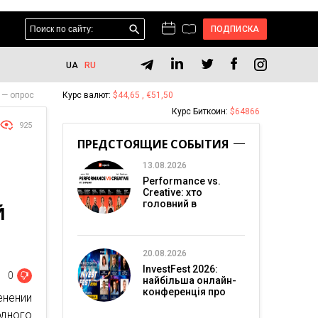
ПОДПИСКА
UA
RU
 — опрос
Курс валют:
$44,65 , €51,50
Курс Биткоин:
$64866
925
ПРЕДСТОЯЩИЕ СОБЫТИЯ
13.08.2026
Performance vs.
Creative: хто
головний в
Й
перформанс-
маркетингу?
20.08.2026
InvestFest 2026:
0
найбільша онлайн-
конференція про
енении
інвестиції
одного