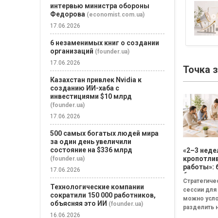
интервью министра обороны
Федорова
(economist.com.ua)
17.06.2026
6 незаменимых книг о создании
организаций
(founder.ua)
17.06.2026
Точка 
Казахстан привлек Nvidia к
созданию ИИ-хаба с
инвестициями $10 млрд
(founder.ua)
17.06.2026
500 самых богатых людей мира
за один день увеличили
состояние на $336 млрд
«2–3 неде
кропотли
(founder.ua)
работы»: 
17.06.2026
бизнесу н
Стратегиче
смысла
Технологические компании
сессии для
проводит
сократили 150 000 работников,
можно усл
стратеги
объясняя это ИИ
(founder.ua)
разделить н
сессию
16.06.2026
неудачная,