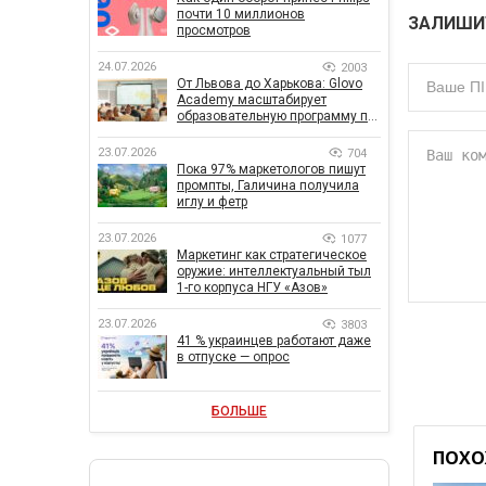
почти 10 миллионов
ЗАЛИШИ
просмотров
24.07.2026
2003
От Львова до Харькова: Glovo
Academy масштабирует
образовательную программу по
поддержке украинского
бизнеса
23.07.2026
704
Пока 97% маркетологов пишут
промпты, Галичина получила
иглу и фетр
23.07.2026
1077
Маркетинг как стратегическое
оружие: интеллектуальный тыл
1-го корпуса НГУ «Азов»
23.07.2026
3803
41 % украинцев работают даже
в отпуске — опрос
БОЛЬШЕ
ПОХО