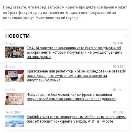
Представьте, что перед запуском нового продукта компания может
собрать фокус-группу из тысяч потенциальных покупателей за
несколько минут. Участники такой группы...
НОВОСТИ
Вчера
170
EVA.UA запустила кампанию «Кто бы мог подумать» об
ассортименте, который покупатели не ожидают увидеть
на платформе
Вчера
153
Приложение или репетитор: новое исследование от Preply
показывает, что лучше помогает заговорить на
иностранном языке
Вчера
571
Фокус-группы без людей: как цифровые двойники
покупателей изменят маркетинговые исследования
06.08.2026
200
Starlink хочет стать полноценным мобильным оператором:
SpaceX готовит конкурента Verizon, AT&T и T-Mobile