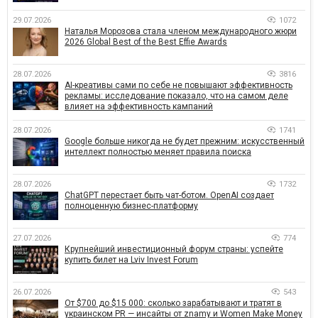
29.07.2026
1072
Наталья Морозова стала членом международного жюри
2026 Global Best of the Best Effie Awards
28.07.2026
3816
AI-креативы сами по себе не повышают эффективность
рекламы: исследование показало, что на самом деле
влияет на эффективность кампаний
28.07.2026
1741
Google больше никогда не будет прежним: искусственный
интеллект полностью меняет правила поиска
28.07.2026
1732
ChatGPT перестает быть чат-ботом. OpenAI создает
полноценную бизнес-платформу
27.07.2026
774
Крупнейший инвестиционный форум страны: успейте
купить билет на Lviv Invest Forum
26.07.2026
543
От $700 до $15 000: сколько зарабатывают и тратят в
украинском PR — инсайты от znamy и Women Make Money