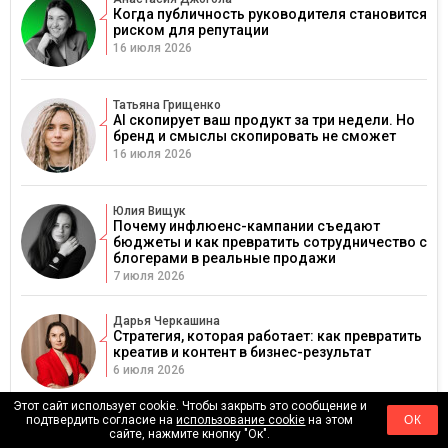
Когда публичность руководителя становится
риском для репутации
16 июля 2026
Татьяна Грищенко
AI скопирует ваш продукт за три недели. Но
бренд и смыслы скопировать не сможет
16 июля 2026
Юлия Вищук
Почему инфлюенс-кампании съедают
бюджеты и как превратить сотрудничество с
блогерами в реальные продажи
7 июля 2026
Дарья Черкашина
Стратегия, которая работает: как превратить
креатив и контент в бизнес-результат
6 июля 2026
Этот сайт использует cookie. Чтобы закрыть это сообщение и
подтвердить согласие на
использование cookie
на этом
ОК
сайте, нажмите кнопку "Ок".