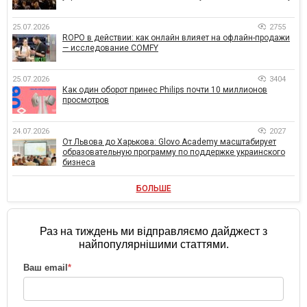
25.07.2026
2755
ROPO в действии: как онлайн влияет на офлайн-продажи
— исследование COMFY
25.07.2026
3404
Как один оборот принес Philips почти 10 миллионов
просмотров
24.07.2026
2027
От Львова до Харькова: Glovo Academy масштабирует
образовательную программу по поддержке украинского
бизнеса
БОЛЬШЕ
Раз на тиждень ми відправляємо дайджест з
найпопулярнішими статтями.
Ваш email
*