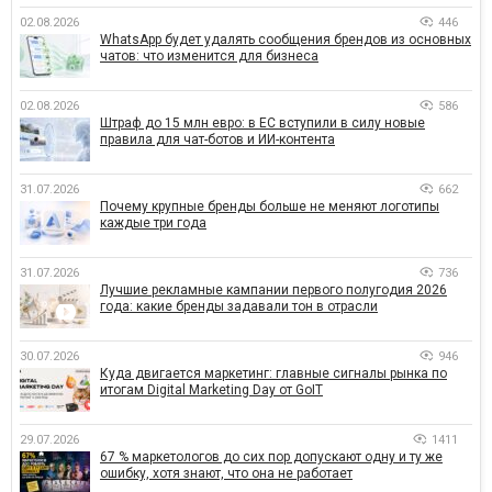
02.08.2026
446
WhatsApp будет удалять сообщения брендов из основных
чатов: что изменится для бизнеса
02.08.2026
586
Штраф до 15 млн евро: в ЕС вступили в силу новые
правила для чат-ботов и ИИ-контента
31.07.2026
662
Почему крупные бренды больше не меняют логотипы
каждые три года
31.07.2026
736
Лучшие рекламные кампании первого полугодия 2026
года: какие бренды задавали тон в отрасли
30.07.2026
946
Куда двигается маркетинг: главные сигналы рынка по
итогам Digital Marketing Day от GoIT
29.07.2026
1411
67 % маркетологов до сих пор допускают одну и ту же
ошибку, хотя знают, что она не работает