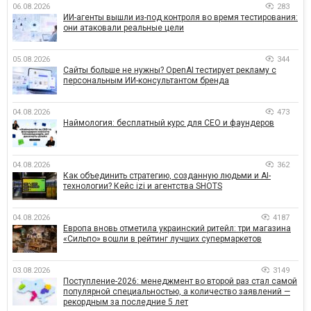
06.08.2026
283
ИИ-агенты вышли из-под контроля во время тестирования:
они атаковали реальные цели
05.08.2026
344
Сайты больше не нужны? OpenAI тестирует рекламу с
персональным ИИ-консультантом бренда
04.08.2026
473
Наймология: бесплатный курс для CEO и фаундеров
04.08.2026
362
Как объединить стратегию, созданную людьми и AI-
технологии? Кейс izi и агентства SHOTS
04.08.2026
4187
Европа вновь отметила украинский ритейл: три магазина
«Сильпо» вошли в рейтинг лучших супермаркетов
03.08.2026
3149
Поступление-2026: менеджмент во второй раз стал самой
популярной специальностью, а количество заявлений —
рекордным за последние 5 лет