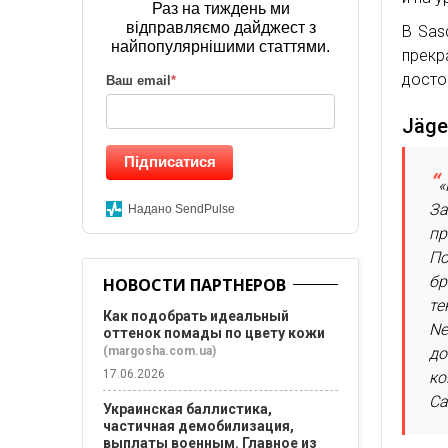
Раз на тиждень ми
відправляємо дайджест з
В Sas
найпопулярнішими статтями.
прек
досто
Ваш email
*
Jäge
Підписатися
«
За
Надано SendPulse
пр
По
бр
НОВОСТИ ПАРТНЕРОВ
те
Как подобрать идеальный
Ne
оттенок помады по цвету кожи
(margosha.com.ua)
до
17.06.2026
ко
Ca
Украинская баллистика,
частичная демобилизация,
выплаты военным. Главное из