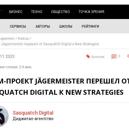
Г
БИЗНЕС
ТЕХНО
ОБЩЕСТВО
ТОЧКА ЗРЕНИЯ
А
СЕРВИСЫ
АВТОРЫ
ШКОЛЫ
РЕЙТИНГИ
аркетинг
Кейсы
Jägermeister перешел от Sasquatch Digital к New Strategies
.11.2023
0
Креатив
мя чтения: 2.9 мин.
-ПРОЕКТ JÄGERMEISTER ПЕРЕШЕЛ О
QUATCH DIGITAL К NEW STRATEGIES
Sasquatch Digital
Диджитал-агентство