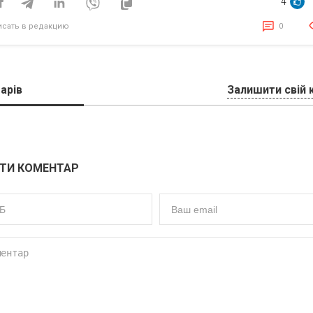
4
исать в редакцию
0
арів
Залишити свій 
ТИ КОМЕНТАР