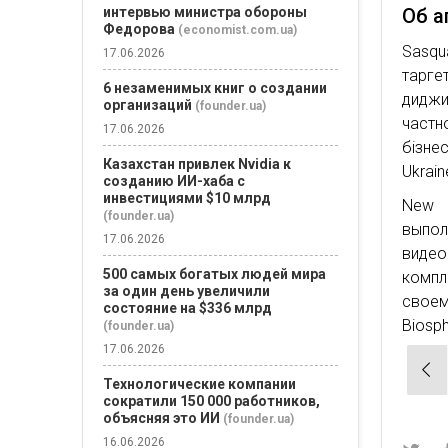
интервью министра обороны
Об а
Федорова
(economist.com.ua)
Sasqu
17.06.2026
тарге
6 незаменимых книг о создании
диджи
организаций
(founder.ua)
частн
17.06.2026
бізнес
Казахстан привлек Nvidia к
Ukrain
созданию ИИ-хаба с
инвестициями $10 млрд
New S
(founder.ua)
выпо
17.06.2026
виде
500 самых богатых людей мира
компл
за один день увеличили
своем 
состояние на $336 млрд
Biosph
(founder.ua)
17.06.2026
Нав
Технологические компании
по
сократили 150 000 работников,
зап
объясняя это ИИ
(founder.ua)
16.06.2026