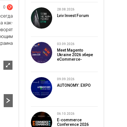
0
28.08.2026
всегда
Lviv Invest Forum
а как-
оворят
ующим
краина
03.09.2026
Meet Magento
Ukraine 2026 збере
eCommerce-
спільноту в Києві
09.09.2026
AUTONOMY: EXPO
06.10.2026
E-commerce
Conference 2026