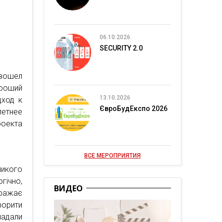
06.10.2026
SECURITY 2.0
изошел
ороший
13.10.2026
дход к
ЄвроБудЕкспо 2026
етнее
роекта
ВСЕ МЕРОПРИЯТИЯ
ликого
гічно,
ВИДЕО
бражає
ворити
надали