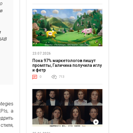
о
ів
и
IAB
23.07.2026
Пока 97% маркетологов пишут
промпты, Галичина получила иглу
и фетр
0
713
egies
PIs, а
дрить
стиля,