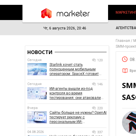
МАРКЕТИН
АГЕНТСТВ
Чт, 6 августа 2026, 20:46
Главная
М
SMM-проект 
НОВОСТИ
08
Сегодня
120
Starlink хочет стать
полноценным мобильным
Вре
оператором: SpaceX готовит
конкурента Verizon, AT&T и T-
SMM
Mobile
Сегодня
146
ИИ-агенты вышли из-под
контроля во время
SAS
тестирования: они атаковали
реальные цели
Вчера
220
Сайты больше не нужны? OpenAI
тестирует рекламу с
персональным ИИ-
консультантом бренда
04.08.2026
337