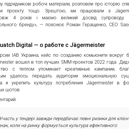
у підрядникові робочі матеріали, розповіли про історію спів
си проєкту тощо. Зрештою, ми працювали з Jägerme
довж 4 років і маємо великий досвід супроводу 
ольного бренду», — пояснює Роман Геращенко, CEO Sas
.
uatch Digital — о работе с Jägermeister
рсии IAB Украина, кейс по созданию комьюнити вокруг 
meister вошел в топ лучших SMM-проектов 2022 года. Дид
ство с теплом упоминает креативные кампании, благ
рым удалось передать аудитории эмоциональную сущ
а и укрепить культуру потребления Jägermeister в ф
ых шотов.
нтарий:
Участь у тендері завжди передбачає певні ризики для клієн
нак, коли на ринку формується культура ефективного