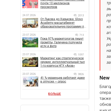
тр
почти 10 миллионов
просмотров
зм
ро
24.07.2026
2013
От Львова до Харькова: Glovo
пр
Academy масштабирует
ко
образовательную программу по
поддержке украинского
аг
бизнеса
23.07.2026
713
Ук
Пока 97% маркетологов пишут
промпты, Галичина получила
ро
иглу и фетр
на
23.07.2026
1097
за
Маркетинг как стратегическое
за
оружие: интеллектуальный тыл
1-го корпуса НГУ «Азов»
23.07.2026
3826
New 
41 % украинцев работают даже
в отпуске — опрос
Благ
опера
БОЛЬШЕ
такж
обнов
и на 