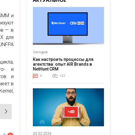
АКТУАЛЬНОЕ
 SMM и
изуют
ов — в
LX для
, UNFPA
Сегодня
Как настроить процессы для
цикла,
агентства: опыт AIR Brands в
то- и
NetHunt CRM
тов и
0
122
меет в
Kernel,
24.02.2026