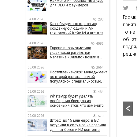
Наймология: бесплатный курс
для CEO и фаундеров
Громк
04.08.2026
283
Как объединить стратегию,
прият
созданную людьми и AI-
то не
технологии? Кейс izi и агентства
SHOTS
об эт
04.08.2026
4085
подря
Европа вновь отметила
украинский ритейл: три
решил
магазина «Сильпо» вошли в
рейтинг лучших супермаркетов
03.08.2026
2994
Поступление-2026: менеджмент
во второй раз стал самой
популярной специальностью, а
количество заявлений —
рекордным за последние 5 лет
02.08.2026
434
WhatsApp будет удалять
сообщения брендов из
основных чатов: что изменится
для бизнеса
02.08.2026
570
Штраф до 15 млн евро: в ЕС
вступили в силу новые правила
для чат-ботов и ИИ-контента