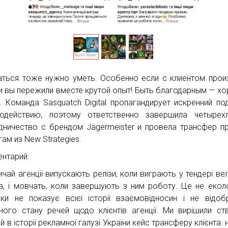
ться тоже нужно уметь. Особенно если с клиентом про
 и вы пережили вместе крутой опыт! Быть благодарным — х
. Команда Sasquatch Digital пропагандирует искренний по
одействию, поэтому ответственно завершила четырехл
дничество с брендом Jägermeister и провела трансфер п
гам из New Strategies.
нтарий:
ичай агенції випускають релізи, коли виграють у тендері ве
та, і мовчать, коли завершують з ним роботу. Це не еколо
ьки не показує всієї історії взаємовідносин і не відо
ного стану речей щодо клієнтів агенції. Ми вирішили ст
 в історії рекламної галузі України кейс трансферу клієнта: 