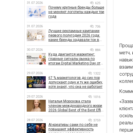
31.07.2026
625
Почему крупные бренды больше
не меняют логотипы каждые три
года
31.07.2026
706
Лучшие рекламные кампании
первого полугодия 2026 года:
какие бренды задавали тон в
отрасли
Проща
30.07.2026
884
метч,
Куда двигается маркетинг:
главные сигналы рынка по
навык
итогам Digital Marketing Day от
взаим
GoIT
29.07.2026
сотру
1322
67 % маркетологов до сих пор
колле
допускают одну и ту же ошибку,
хотя знают, что она не работает
Комме
29.07.2026
1016
«Зазв
Наталья Морозова стала
членом международного жюри
клієн
2026 Global Best of the Best Effie
Awards
оскіл
28.07.2026
3759
реаль
AI-креативы сами по себе не
повышают эффективность
перший