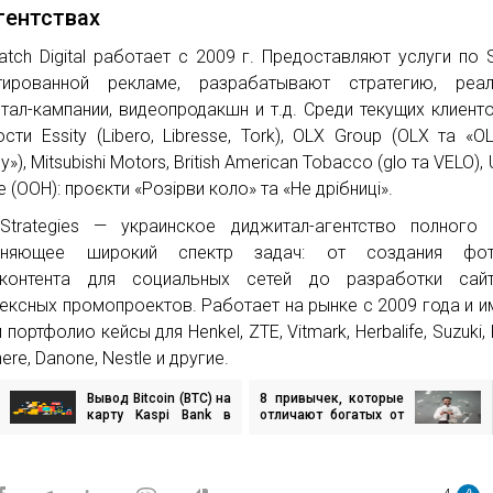
гентствах
atch Digital работает с 2009 г. Предоставляют услуги по
тированной рекламе, разрабатывают стратегию, реал
тал-кампании, видеопродакшн и т.д. Среди текущих клиент
ости Essity (Libero, Libresse, Tork), OLX Group (OLX та «O
у»), Mitsubishi Motors, British American Tobacco (glo та VELO)
e (ООН): проєкти «Розірви коло» та «Не дрібниці».
trategies — украинское диджитал-агентство полного 
лняющее широкий спектр задач: от создания фо
оконтента для социальных сетей до разработки сай
ексных промопроектов. Работает на рынке с 2009 года и и
портфолио кейсы для Henkel, ZTE, Vitmark, Herbalife, Suzuki, 
ere, Danone, Nestle и другие.
Вывод Bitcoin (BTC) на
8 привычек, которые
игация
карту Kaspi Bank в
отличают богатых от
казахстанских тенге
бедных
(KZT)
исям