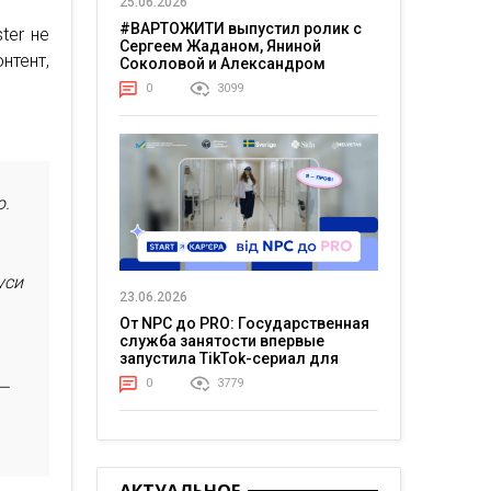
25.06.2026
#ВАРТОЖИТИ выпустил ролик с
ter не
Сергеем Жаданом, Яниной
тент,
Соколовой и Александром
Тереном о жизни в постоянном
0
3099
напряжении
ю.
уси
23.06.2026
От NPC до PRO: Государственная
служба занятости впервые
запустила TikTok-сериал для
молодежи
0
3779
 —