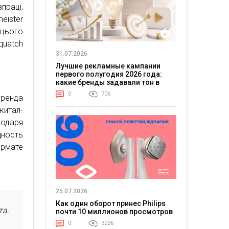
праці,
ister
цього
quatch
31.07.2026
Лучшие рекламные кампании
первого полугодия 2026 года:
какие бренды задавали тон в
отрасли
0
706
бренда
житал-
одаря
ность
ормате
25.07.2026
Как один оборот принес Philips
та.
почти 10 миллионов просмотров
0
3236