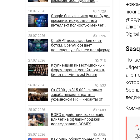
рекламы: исследование
новом
показало, что на самом деле
влияет на эффективность
нюан
28.07.2026
1728
кампаний
Google больше никогда не будет
упро
прежним: искусственный
интеллект полностью меняет
алког
правила поиска
Digital
28.07.2026
1724
ChatGPT перестает быть чат-
ботом. OpenAI создает
Sasq
полноценную бизнес-платформу
По ве
27.07.2026
713
Крупнейший инвестиционный
Jäger
форум страны: успейте купить
агент
билет на Lviv Invest Forum
кото
26.07.2026
533
бренд
От $700 до $15 000: сколько
зарабатывают и тратят в
ледян
украинском PR — инсайты от
znamy и Women Make Money
Комме
25.07.2026
2689
ROPO в действии: как онлайн
влияет на офлайн-продажи —
исследование COMFY
«
25.07.2026
3236
Од
Как один оборот принес Philips