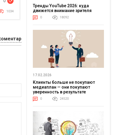
0
Тренды YouTube 2026: куда
движется внимание зрителя
1034
0
18092
коментар
17.02.2026
Клиенты больше не покупают
медиаплан — они покупают
уверенность в результате
0
24520