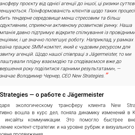
ансферу проєкту від однієї агенції до іншої, ці ризики суттєв
еншуються. Поінформованість клієнтів щодо таких процес
бить тендерне середовище менш стресовим та більш
одуктивним, сприяючи активному розвиткові ринку. Наша
мпанія давно підтримує відкрите спілкування із провідним
енціями, і це значно полегшує роботу. Наприклад, у рамках 
раїна працює SMM-комітет, який є чудовим ресурсом для
звитку агенцій. Щодо нашої співпраці з Jägermeister, то ми
лаштували плідну взаємодію та сподіваємося вже до
вершення року поділитися гарними результатами», —
значає Володимир Чернер, CEO New Strategies.
Strategies — о работе с Jägermeister
одаря экологическому трансферу клиента New Strat
тивно вошла в курс дел, поняла динамику изменений в K
е инсайты коммуникации. Это помогло быстрее вне
ление контент-стратегии: и на уровне рубрик и визуального 
уровне продвижения.