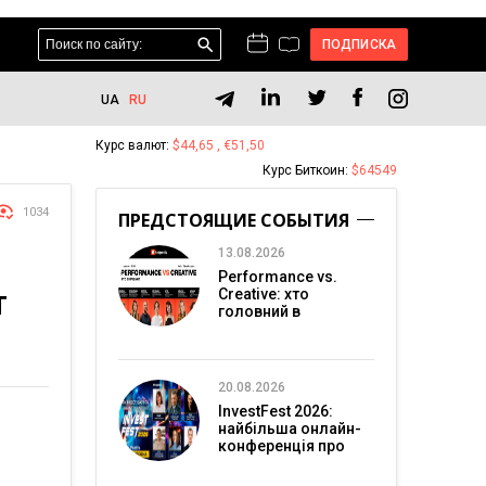
ПОДПИСКА
UA
RU
Курс валют:
$44,65 , €51,50
Курс Биткоин:
$64549
1034
ПРЕДСТОЯЩИЕ СОБЫТИЯ
13.08.2026
Performance vs.
Creative: хто
Т
головний в
перформанс-
маркетингу?
20.08.2026
InvestFest 2026:
найбільша онлайн-
конференція про
інвестиції