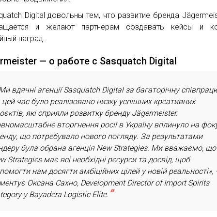
quatch Digital довольны тем, что развитие бренда Jägermeis
ращается и желают партнерам создавать кейсы и кон
йный наград.
rmeister — о работе с Sasquatch Digital
Ми вдячні агенції Sasquatch Digital за багаторічну співпрац
 цей час було реалізовано низку успішних креативних
оєктів, які сприяли розвитку бренду Jägermeister.
вномасштабне вторгнення росії в Україну вплинуло на фок
енду, що потребувало нового погляду. За результатами
ндеру була обрана агенція New Strategies. Ми вважаємо, що
w Strategies має всі необхідні ресурси та досвід, щоб
помогти нам досягти амбіційних цілей у новій реальності»,
ментує Оксана Сахно, Development Director of Import Spirits
tegory у Bayadera Logistic Elite.