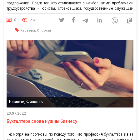
предложений. Среди тех, кто сталкивается с наибольшими проблемами
трудоустройства – юристы, страховщики, государственные служащие,
педагоги, специалисты сферы автомобильного транспорта. Эти
профессии с начала войны наименее востребованы, новых вакансий для
0
2546
них крайне мало. Однако кризис задел все без исключения […]
,
Карьера
Опросы
Новости, Финансы
20.07.2022
Бухгалтера снова нужны бизнесу
Несмотря на прогнозы по поводу того, что профессия бухгалтера из-за
динамических изменений на рынке труда потеряет популярность,