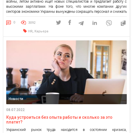
войны, летом активно ищет новых специалистов и предлагает работу с
высокими зарплатами. На фоне того, что многие компании других
секторов экономики Украины вынуждены сокращать персонал и снижать
зарплаты, ИТ-сфера все больше привлекает соискателей. Существует
стереотип, что IT-сфера – это исключительно сфера технических
0
3092
специальностей. […]
,
HR
Карьера
Новости
08.07.2022
Куда устроиться без опыта работы и сколько за это
платят?
Украинский рынок труда находится в состоянии кризиса,