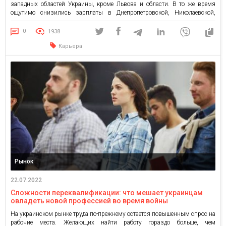
западных областей Украины, кроме Львова и области. В то же время
ощутимо снизились зарплаты в Днепропетровской, Николаевской,
Сумской областях, Волыни и Житомирщине. В Киеве средняя зарплата
без изменений и остается самой высокой по Украине. Средняя зарплата
0
1938
в июле […]
Карьера
Рынок
22.07.2022
Сложности переквалификации: что мешает украинцам
овладеть новой профессией во время войны
На украинском рынке труда по-прежнему остается повышенным спрос на
рабочие места. Желающих найти работу гораздо больше, чем