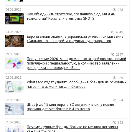
04.08.2026
273
Как объединить стратегию, созданную людьми и AI-
технологии? Кейс izi и агентства SHOTS
04.08.2026
4043
Европа вновь отметила украинский ритейл: три магазина
«Сильпо» вошли в рейтинг лучших супермаркетов
03.08.2026
2947
Поступление-2026: менеджмент во второй раз стал самой
популярной специальностью, а количество заявлений —
рекордным за последние 5 лет
02.08.2026
429
WhatsApp будет удалять сообщения брендов из основных
чатов: что изменится для бизнеса
02.08.2026
564
Штраф до 15 млн евро: в ЕС вступили в силу новые
правила для чат-ботов и ИИ-контента
31.07.2026
623
Почему крупные бренды больше не меняют логотипы
каждые три года