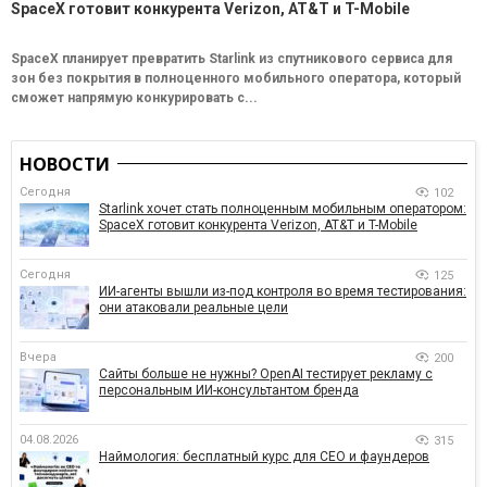
SpaceX готовит конкурента Verizon, AT&T и T-Mobile
SpaceX планирует превратить Starlink из спутникового сервиса для
зон без покрытия в полноценного мобильного оператора, который
сможет напрямую конкурировать с...
НОВОСТИ
Сегодня
102
Starlink хочет стать полноценным мобильным оператором:
SpaceX готовит конкурента Verizon, AT&T и T-Mobile
Сегодня
125
ИИ-агенты вышли из-под контроля во время тестирования:
они атаковали реальные цели
Вчера
200
Сайты больше не нужны? OpenAI тестирует рекламу с
персональным ИИ-консультантом бренда
04.08.2026
315
Наймология: бесплатный курс для CEO и фаундеров