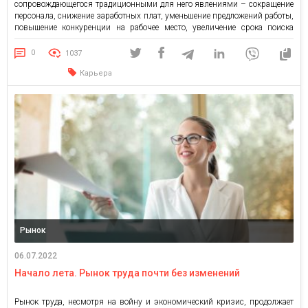
сопровождающегося традиционными для него явлениями – сокращение
персонала, снижение заработных плат, уменьшение предложений работы,
повышение конкуренции на рабочее место, увеличение срока поиска
работы. По подсчетам Международной организации труда, с началом
войны в Украине было потеряно около 4,8 миллиона рабочих мест.
0
1037
Многие украинцы сталкиваются с проблемой трудоустройства по
Карьера
специальности, […]
Рынок
06.07.2022
Начало лета. Рынок труда почти без изменений
Рынок труда, несмотря на войну и экономический кризис, продолжает