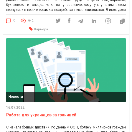
бухгалтеры и специалисты по управленческому учету этим летом
вернулись в перечень самых востребованных специалистов. В июле доля
вакансий этой профессиональной сферы составляет 6% всех актуальных
на портале grc.ua. По статистике, бухгалтерами и экономистами работают
0
942
преимущественно женщины. Весомую долю […]
Карьера
Новости
16.07.2022
Работа для украинцев за границей
С начала боевых действий, по данным ООН, более 9 миллионов граждан