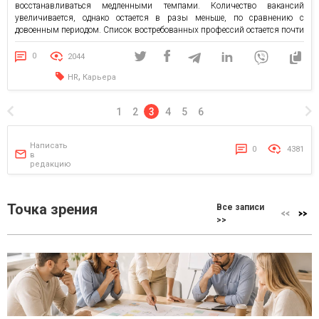
восстанавливаться медленными темпами. Количество вакансий
увеличивается, однако остается в разы меньше, по сравнению с
довоенным периодом. Список востребованных профессий остается почти
неизменным. Исключением стали медики и фармацевты, впервые за
несколько лет не попавшие в топ-10 профессиональных сфер с
0
2044
наибольшим количеством вакансий. Еще больше вакансий в начале […]
,
HR
Карьера
1
2
3
4
5
6
Написать
0
4381
в
редакцию
Точка зрения
Все записи
>>