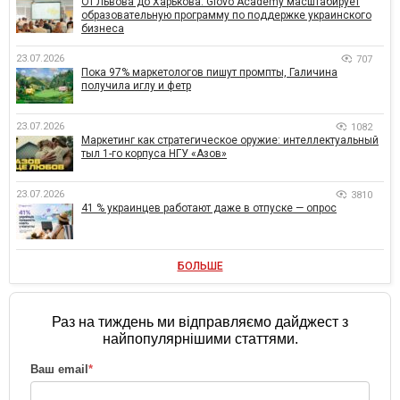
От Львова до Харькова: Glovo Academy масштабирует
образовательную программу по поддержке украинского
бизнеса
23.07.2026
707
Пока 97% маркетологов пишут промпты, Галичина
получила иглу и фетр
23.07.2026
1082
Маркетинг как стратегическое оружие: интеллектуальный
тыл 1-го корпуса НГУ «Азов»
23.07.2026
3810
41 % украинцев работают даже в отпуске — опрос
БОЛЬШЕ
Раз на тиждень ми відправляємо дайджест з
найпопулярнішими статтями.
Ваш email
*