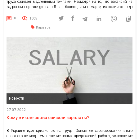
труда оживает медленными темпами. Несмотря на то, что вакансий на
кадровом портале grc.ua в 5 раз больше, чем в марте, их количество до
сих пор остается ниже по сравнению с довоенным временем. Показатели
активности соискателей […]
0
1605
Карьера
Новости
27.07.2022
Кому в июле снова снизили зарплаты?
В Украине идет кризис рынка труда. Основные характеристики этого
сложного периода: уменьшение новых предложений работы, усложнение