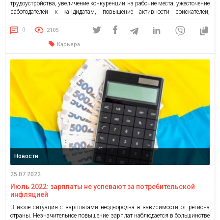
трудоустройства, увеличение конкуренции на рабочие места, ужесточение
работодателей к кандидатам, повышение активности соискателей,
оптимизация компаниями затрат на персонал и, в частности, снижение
заработных плат. Ощутимое падение размера зарплат, которое длилось с
0
2105
конца марта, прекратилось в подавляющем большинстве
Карьера
профессиональных сфер […]
Новости
25.07.2022
Июль 2022: зарплаты не успевают за потребительской
инфляцией
В июле ситуация с зарплатами неоднородна в зависимости от региона
страны. Незначительное повышение зарплат наблюдается в большинстве