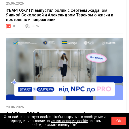
25.06.2026
#ВАРТОЖИТИ выпустил ролик с Сергеем Жаданом,
Яниной Соколовой и Александром Тереном о жизни в
постоянном напряжении
0
3076
23.06.2026
От NPC до PRO: Государственная служба занятости
Этот сайт использует cookie. Чтобы закрыть это сообщение и
впервые запустила TikTok-сериал для молодежи
подтвердить согласие на
использование cookie
на этом
ОК
сайте, нажмите кнопку "Ок".
0
3766