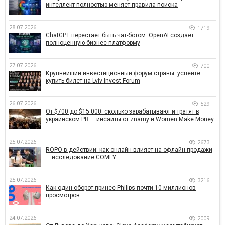
интеллект полностью меняет правила поиска
28.07.2026
1719
ChatGPT перестает быть чат-ботом. OpenAI создает
полноценную бизнес-платформу
27.07.2026
700
Крупнейший инвестиционный форум страны: успейте
купить билет на Lviv Invest Forum
26.07.2026
529
От $700 до $15 000: сколько зарабатывают и тратят в
украинском PR — инсайты от znamy и Women Make Money
25.07.2026
2673
ROPO в действии: как онлайн влияет на офлайн-продажи
— исследование COMFY
25.07.2026
3216
Как один оборот принес Philips почти 10 миллионов
просмотров
24.07.2026
2009