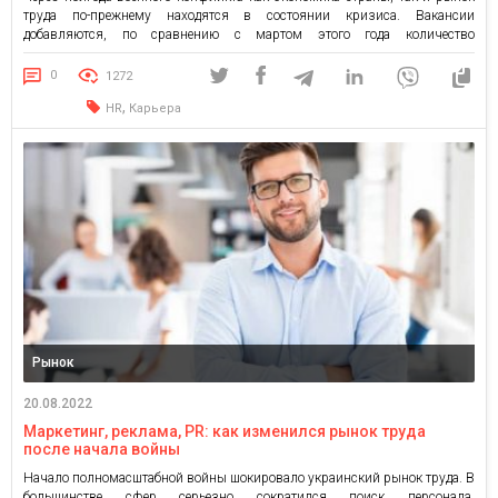
труда по-прежнему находятся в состоянии кризиса. Вакансии
добавляются, по сравнению с мартом этого года количество
предложений увеличилось в 20 раз. Однако о полноценном
восстановлении рынка труда говорить еще рано. На кадровом портале
0
1272
grc.ua количество вакансий до […]
,
HR
Карьера
Рынок
20.08.2022
Маркетинг, реклама, PR: как изменился рынок труда
после начала войны
Начало полномасштабной войны шокировало украинский рынок труда. В
большинстве сфер серьезно сократился поиск персонала.