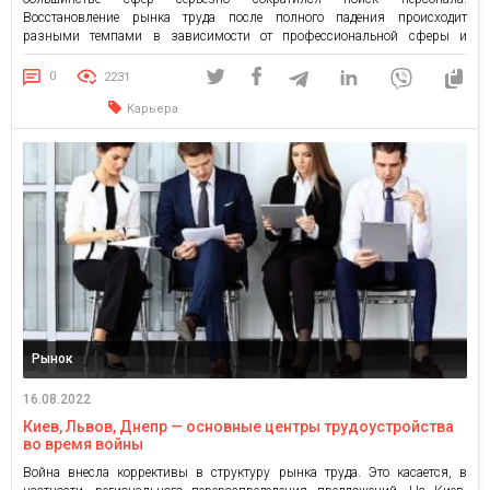
Восстановление рынка труда после полного падения происходит
разными темпами в зависимости от профессиональной сферы и
региона. Специалисты сферы маркетинга, рекламы и PR обычно были
одними из самых востребованных специалистов. Легко ли найти работу
0
2231
в этом сегменте рынка в августе и какие […]
Карьера
Рынок
16.08.2022
Киев, Львов, Днепр — основные центры трудоустройства
во время войны
Война внесла коррективы в структуру рынка труда. Это касается, в