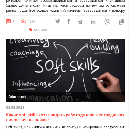
регионов начинает восстанавливаться и возвращаться к активной
бизнес деятельности. Киев является лидером по темпам обновления
рынка труда. Все больше компаний начинает возвращаться к подбору
персонала, в августе 2022 более трети всех актуальных вакансий на
grc.ua размещены в Киеве. Где больше всего вакансий? Пока лидером
0
1285
среди количества […]
Карьера
Общество
08.08.2022
Какие soft skills хотят видеть работодатели в сотрудниках
после начала войны?
Soft skills, или «мягкие навыки», не присущи конкретным профессиям.