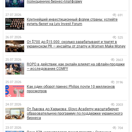
полноценную бизнес-платформу
27.07.2026
691
Крупнейший инвестиционный форум страны: успейте
купить билет на Lviv Invest Forum
26.07.2026
525
От $700 до $15 000: сколько зарабатывают и тратят в
украинском PR — инсайты от znamy и Women Make Money
25.07.2026
2663
ROPO в действии: как онлайн влияет на офлайн-продажи
— исследование COMFY
25.07.2026
3196
Как один оборот принес Philips почти 10 миллионов
просмотров
24.07.2026
2003
От Львова до Харькова: Glovo Academy масштабирует
образовательную программу по поддержке украинского
бизнеса
23.07.2026
704