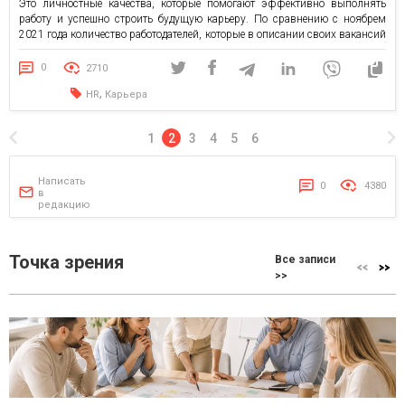
Это личностные качества, которые помогают эффективно выполнять
работу и успешно строить будущую карьеру. По сравнению с ноябрем
2021 года количество работодателей, которые в описании своих вакансий
отмечают желаемые soft skills, выросло на 10% и составляет 75%.
Экспертно-аналитический центр кадрового портала grc.ua выяснил,
0
2710
какие soft skills кандидатов […]
,
HR
Карьера
1
2
3
4
5
6
Написать
0
4380
в
редакцию
Точка зрения
Все записи
>>