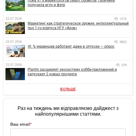
Пока 97% маркетологов пишут промпты, Галичина
получила иглу и фетр
23.07.2026
1076
Маркетинг как стратегическое оружие: интеллектуальный
тыл 1-го корпуса НГУ «Азов»
23.07.2026
3802
41 % украинцев работают даже в отпуске — опрос
22.07.2026
539
PlantIn расширяет экосистему хобби-приложений и
запускает 2 новых продукта
БОЛЬШЕ
Раз на тиждень ми відправляємо дайджест з
найпопулярнішими статтями.
Ваш email
*