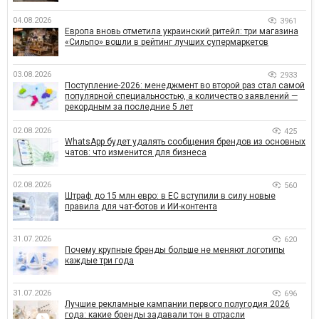
04.08.2026
3961
Европа вновь отметила украинский ритейл: три магазина
«Сильпо» вошли в рейтинг лучших супермаркетов
03.08.2026
2933
Поступление-2026: менеджмент во второй раз стал самой
популярной специальностью, а количество заявлений —
рекордным за последние 5 лет
02.08.2026
425
WhatsApp будет удалять сообщения брендов из основных
чатов: что изменится для бизнеса
02.08.2026
560
Штраф до 15 млн евро: в ЕС вступили в силу новые
правила для чат-ботов и ИИ-контента
31.07.2026
620
Почему крупные бренды больше не меняют логотипы
каждые три года
31.07.2026
696
Лучшие рекламные кампании первого полугодия 2026
года: какие бренды задавали тон в отрасли