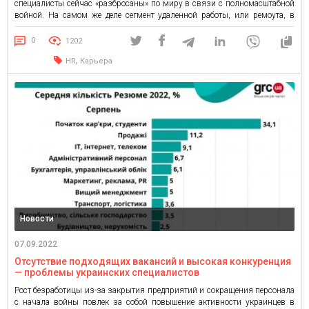
специалисты сейчас «разбросаны» по миру в связи с полномасштабной
войной. На самом же деле сегмент удаленной работы, или ремоута, в
начале осени не так активен: по данным кадрового портала grc.ua, лишь
7% актуальных вакансий предусматривают работу на расстоянии. […]
0
1202
,
HR
Карьера
Новости
07.09.2022
Отсутствие подходящих вакансий и высокая конкуренция
— проблемы украинских специалистов
Рост безработицы из-за закрытия предприятий и сокращения персонала
с начала войны повлек за собой повышение активности украинцев в