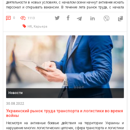
деятельности в новых условиях, с началом осени начнут активнее искать
персонал и открывать вакансии. В течение лета рынок труда, с начала
войны испытавший настоящий шок, постепенно восстанавливался. В
некоторых областях и регионах в августе отмечалась достаточно хорошая,
0
1113
почти довоенная активность. […]
,
HR
Карьера
Новости
30.08.2022
Украинский рынок труда транспорта и логистики во время
войны
Несмотря на активные боевые действия на территории Украины и
нарушение многих логистических цепочек, сфера транспорта и логистики