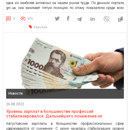
одна из наиболее активных на нашем рынке труда. По данным портала
grc.ua, она занимает пятую позицию по этому показателю среди всех
сегментов. С начала войны водители и логисты были стабильно
востребованы украинскими компаниями. На вакансии для
0
876
транспортников и […]
Карьера
Новости
26.08.2022
Уровень зарплат в большинстве профессий
стабилизировался. Дальнейшего понижения не
планируется
Августовские зарплаты в большинстве профессиональных сфер
удерживаются от снижения. С июня началась стабилизация уровня