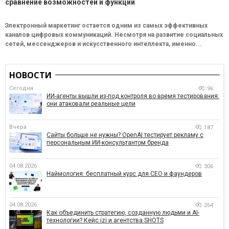
сравнение возможностей и функций
Электронный маркетинг остается одним из самых эффективных
каналов цифровых коммуникаций. Несмотря на развитие социальных
сетей, мессенджеров и искусственного интеллекта, именно...
НОВОСТИ
Сегодня
96
ИИ-агенты вышли из-под контроля во время тестирования:
они атаковали реальные цели
Вчера
187
Сайты больше не нужны? OpenAI тестирует рекламу с
персональным ИИ-консультантом бренда
04.08.2026
306
Наймология: бесплатный курс для CEO и фаундеров
04.08.2026
264
Как объединить стратегию, созданную людьми и AI-
технологии? Кейс izi и агентства SHOTS