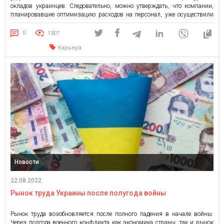
окладов украинцев. Следовательно, можно утверждать, что компании,
планировавшие оптимизацию расходов на персонал, уже осуществили
снижение зарплат и бонусов. Уровень зарплат за лето
стабилизировался. Далее с началом осеннего бизнес-сезона зарплатная
0
1307
статистика украинских компаний может улучшиться. Среди возможных
Карьера
вариантов прогноза — повышение зарплат ключевым […]
Новости
22.08.2022
Рынок труда Украины после полугода войны
Рынок труда возобновляется после полного падения в начале войны.
Через полгода военного конфликта как экономика страны, так и рынок