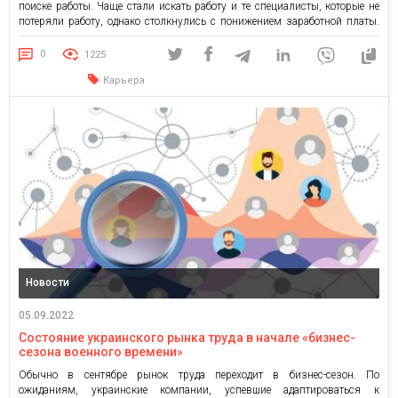
поиске работы. Чаще стали искать работу и те специалисты, которые не
потеряли работу, однако столкнулись с понижением заработной платы.
За последний месяц лета на сайте grc.ua зарегистрировалось более 5
тысяч новых пользователей, соискатели активнее откликаются на
0
1225
открытые вакансии. […]
Карьера
Новости
05.09.2022
Состояние украинского рынка труда в начале «бизнес-
сезона военного времени»
Обычно в сентябре рынок труда переходит в бизнес-сезон. По
ожиданиям, украинские компании, успевшие адаптироваться к