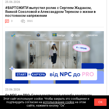
25.06.2026
#ВАРТОЖИТИ выпустил ролик с Сергеем Жаданом,
Яниной Соколовой и Александром Тереном о жизни в
постоянном напряжении
0
3065
23.06.2026
От NPC до PRO: Государственная служба занятости
Этот сайт использует cookie. Чтобы закрыть это сообщение и
впервые запустила TikTok-сериал для молодежи
подтвердить согласие на
использование cookie
на этом
ОК
0
3755
сайте, нажмите кнопку "Ок".