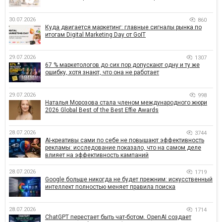
30.07.2026
860
Куда двигается маркетинг: главные сигналы рынка по
итогам Digital Marketing Day от GoIT
29.07.2026
1307
67 % маркетологов до сих пор допускают одну и ту же
ошибку, хотя знают, что она не работает
29.07.2026
998
Наталья Морозова стала членом международного жюри
2026 Global Best of the Best Effie Awards
28.07.2026
3744
AI-креативы сами по себе не повышают эффективность
рекламы: исследование показало, что на самом деле
влияет на эффективность кампаний
28.07.2026
1719
Google больше никогда не будет прежним: искусственный
интеллект полностью меняет правила поиска
28.07.2026
1714
ChatGPT перестает быть чат-ботом. OpenAI создает