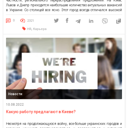
частности, регионального перераспределения предложений. На Киев,
Львов и Днепр приходится наибольшее количество актуальных вакансий
в Украине. Со столицей все ясно. Этот город всегда отличался высокой
активностью рынка труда из-за наличия огромного количества
компаний. А вот Львов «вырвался» в тройке лидеров недавно. Он
0
2321
вытеснил Харьков из […]
,
HR
Карьера
Новости
10.08.2022
Какую работу предлагают в Киеве?
Несмотря на продолжающуюся войну, все больше украинских городов и