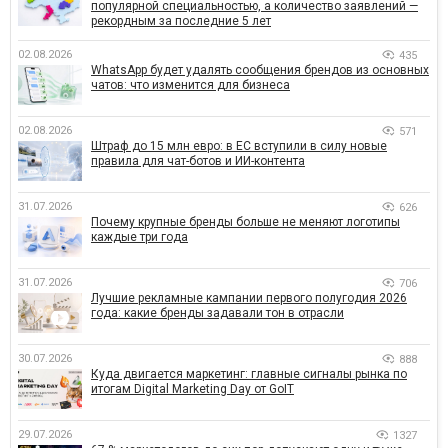
популярной специальностью, а количество заявлений —
рекордным за последние 5 лет
02.08.2026
435
WhatsApp будет удалять сообщения брендов из основных
чатов: что изменится для бизнеса
02.08.2026
571
Штраф до 15 млн евро: в ЕС вступили в силу новые
правила для чат-ботов и ИИ-контента
31.07.2026
626
Почему крупные бренды больше не меняют логотипы
каждые три года
31.07.2026
706
Лучшие рекламные кампании первого полугодия 2026
года: какие бренды задавали тон в отрасли
30.07.2026
888
Куда двигается маркетинг: главные сигналы рынка по
итогам Digital Marketing Day от GoIT
29.07.2026
1327