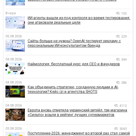
Вчера
155
ИИ-агенты вышли из-под контроля во время тестирования:
они атаковали реальные цели
05.08.2026
229
Сайты больше не нужны? OpenAI тестирует рекламу с
персональным ИИ-консультантом бренда
04.08.2026
344
Наймология: бесплатный курс для CEO и фаундеров
04.08.2026
286
Как объединить стратегию, созданную людьми и AI-
технологии? Кейс izi и агентства SHOTS
04.08.2026
4112
Европа вновь отметила украинский ритейл: три магазина
«Сильпо» вошли в рейтинг лучших супермаркетов
03.08.2026
3043
Поступление-2026: менеджмент во второй раз стал самой