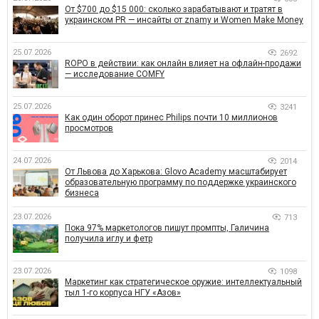
От $700 до $15 000: сколько зарабатывают и тратят в
украинском PR — инсайты от znamy и Women Make Money
25.07.2026
2692
ROPO в действии: как онлайн влияет на офлайн-продажи
— исследование COMFY
25.07.2026
3241
Как один оборот принес Philips почти 10 миллионов
просмотров
24.07.2026
2014
От Львова до Харькова: Glovo Academy масштабирует
образовательную программу по поддержке украинского
бизнеса
23.07.2026
713
Пока 97% маркетологов пишут промпты, Галичина
получила иглу и фетр
23.07.2026
1098
Маркетинг как стратегическое оружие: интеллектуальный
тыл 1-го корпуса НГУ «Азов»