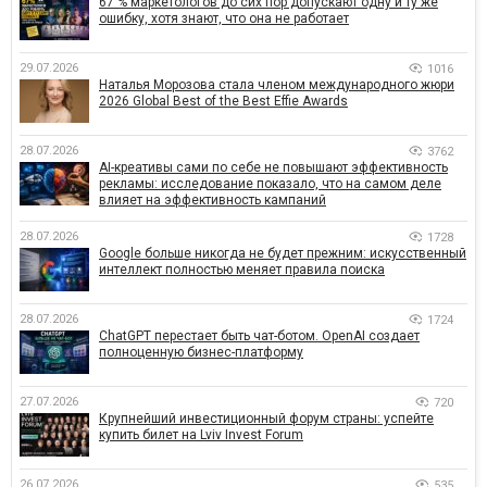
67 % маркетологов до сих пор допускают одну и ту же
ошибку, хотя знают, что она не работает
29.07.2026
1016
Наталья Морозова стала членом международного жюри
2026 Global Best of the Best Effie Awards
28.07.2026
3762
AI-креативы сами по себе не повышают эффективность
рекламы: исследование показало, что на самом деле
влияет на эффективность кампаний
28.07.2026
1728
Google больше никогда не будет прежним: искусственный
интеллект полностью меняет правила поиска
28.07.2026
1724
ChatGPT перестает быть чат-ботом. OpenAI создает
полноценную бизнес-платформу
27.07.2026
720
Крупнейший инвестиционный форум страны: успейте
купить билет на Lviv Invest Forum
26.07.2026
535