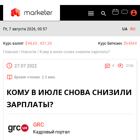
Пт, 7 августа 2026, 00:57
UA
RU
Курс валют:
$44,65 , €51,50
Курс Биткоин:
$64369
Главная
Новости
Кому в июле снова снизили зарплаты?
27.07.2022
0
2106
Время чтения: 2.3 мин.
КОМУ В ИЮЛЕ СНОВА СНИЗИЛИ
ЗАРПЛАТЫ?
GRC
Кадровый портал