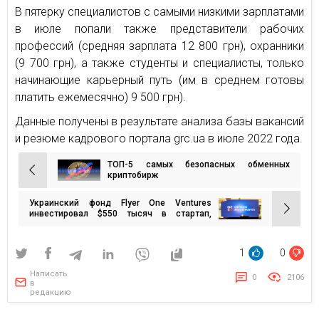
В пятерку специалистов с самыми низкими зарплатами
в июле попали также представители рабочих
профессий (средняя зарплата 12 800 грн), охранники
(9 700 грн), а также студенты и специалисты, только
начинающие карьерный путь (им в среднем готовы
платить ежемесячно) 9 500 грн).
Данные получены в результате анализа базы вакансий
и резюме кадрового портала grc.ua в июле 2022 года.
ТОП-5 самых безопасных обменных
Навигация
криптобирж
по
Украинский фонд Flyer One Ventures
записям
инвестировал $550 тысяч в стартап,
который превращает текст в аудио
1
0
Написать
0
2106
в
редакцию