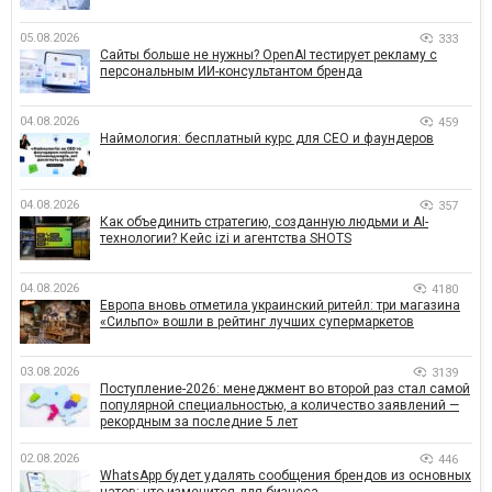
05.08.2026
333
Сайты больше не нужны? OpenAI тестирует рекламу с
персональным ИИ-консультантом бренда
04.08.2026
459
Наймология: бесплатный курс для CEO и фаундеров
04.08.2026
357
Как объединить стратегию, созданную людьми и AI-
технологии? Кейс izi и агентства SHOTS
04.08.2026
4180
Европа вновь отметила украинский ритейл: три магазина
«Сильпо» вошли в рейтинг лучших супермаркетов
03.08.2026
3139
Поступление-2026: менеджмент во второй раз стал самой
популярной специальностью, а количество заявлений —
рекордным за последние 5 лет
02.08.2026
446
WhatsApp будет удалять сообщения брендов из основных