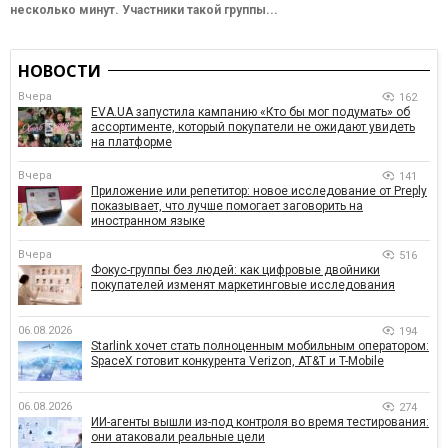
несколько минут. Участники такой группы...
НОВОСТИ
Вчера
162
EVA.UA запустила кампанию «Кто бы мог подумать» об
ассортименте, который покупатели не ожидают увидеть
на платформе
Вчера
141
Приложение или репетитор: новое исследование от Preply
показывает, что лучше помогает заговорить на
иностранном языке
Вчера
516
Фокус-группы без людей: как цифровые двойники
покупателей изменят маркетинговые исследования
06.08.2026
194
Starlink хочет стать полноценным мобильным оператором:
SpaceX готовит конкурента Verizon, AT&T и T-Mobile
06.08.2026
274
ИИ-агенты вышли из-под контроля во время тестирования:
они атаковали реальные цели