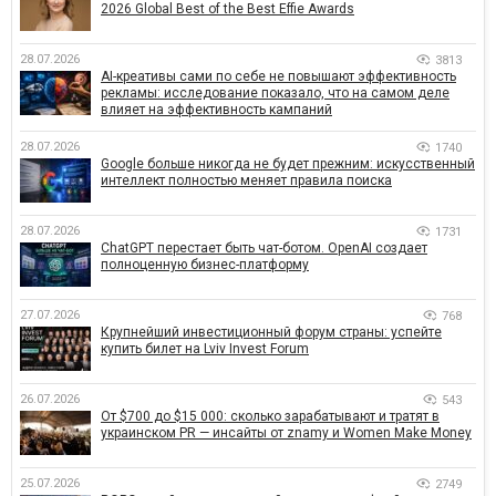
2026 Global Best of the Best Effie Awards
28.07.2026
3813
AI-креативы сами по себе не повышают эффективность
рекламы: исследование показало, что на самом деле
влияет на эффективность кампаний
28.07.2026
1740
Google больше никогда не будет прежним: искусственный
интеллект полностью меняет правила поиска
28.07.2026
1731
ChatGPT перестает быть чат-ботом. OpenAI создает
полноценную бизнес-платформу
27.07.2026
768
Крупнейший инвестиционный форум страны: успейте
купить билет на Lviv Invest Forum
26.07.2026
543
От $700 до $15 000: сколько зарабатывают и тратят в
украинском PR — инсайты от znamy и Women Make Money
25.07.2026
2749