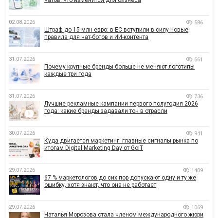
чатов: что изменится для бизнеса
02.08.2026
586
Штраф до 15 млн евро: в ЕС вступили в силу новые
правила для чат-ботов и ИИ-контента
31.07.2026
661
Почему крупные бренды больше не меняют логотипы
каждые три года
31.07.2026
736
Лучшие рекламные кампании первого полугодия 2026
года: какие бренды задавали тон в отрасли
30.07.2026
941
Куда двигается маркетинг: главные сигналы рынка по
итогам Digital Marketing Day от GoIT
29.07.2026
1409
67 % маркетологов до сих пор допускают одну и ту же
ошибку, хотя знают, что она не работает
29.07.2026
1069
Наталья Морозова стала членом международного жюри