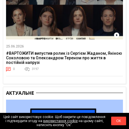
25.06.2026
#ВАРТОЖИТИ випустив ролик із Сергієм Жаданом, Яніною
Соколовою та Олександром Тереном про життя в
постійній напрузі
0
3197
АКТУАЛЬНЕ
Цей сайт використовує cookie. Щоб закрити це повідомлення
і підтвердити згоду на
використання cookie
на цьому сайті,
ОК
натисніть кнопку "Ок".