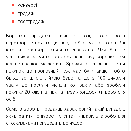
конверсії
продажі
постпродажі
Воронка продажів працює тоді, коли вона
перетворюється в циліндр, тобто якщо потенційні
клієнти перетворюються в справжніх. Чим більше
успішних угод, чи то пак досягнень низу воронки, тим
краще працює маркетинг. Зрозуміло, співвідношення
покупок до пропозицій теж має бути вище. Тобто
більш успішною лійкою буде та, де з 100 виявили
увагу до послуги уклали контракти або зробили
покупки 20 клієнтів, ніж та, низу якої досягли всього 5
осіб.
Саме в воронці продажів характерний такий випадок,
як «втратити по дурості клієнта» і «правильна робота зі
споживачами призводить до чудес».