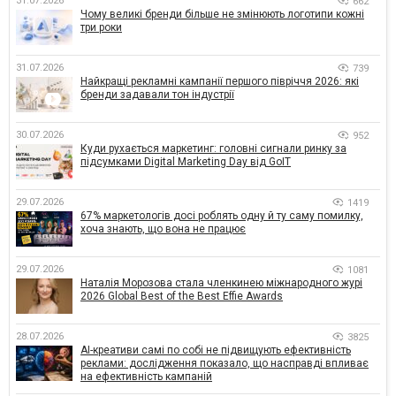
31.07.2026
662
Чому великі бренди більше не змінюють логотипи кожні
три роки
31.07.2026
739
Найкращі рекламні кампанії першого півріччя 2026: які
бренди задавали тон індустрії
30.07.2026
952
Куди рухається маркетинг: головні сигнали ринку за
підсумками Digital Marketing Day від GoIT
29.07.2026
1419
67% маркетологів досі роблять одну й ту саму помилку,
хоча знають, що вона не працює
29.07.2026
1081
Наталія Морозова стала членкинею міжнародного журі
2026 Global Best of the Best Effie Awards
28.07.2026
3825
AI-креативи самі по собі не підвищують ефективність
реклами: дослідження показало, що насправді впливає
на ефективність кампаній