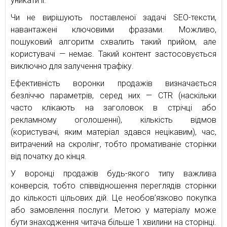
уникати її.
Чи не вирішують поставленої задачі SEO-тексти,
навантажені ключовими фразами. Можливо,
пошуковий алгоритм схвалить такий прийом, але
користувачі — немає. Такий контент застосовується
виключно для залучення трафіку.
Ефективність воронки продажів визначається
безліччю параметрів, серед них — CTR (наскільки
часто клікають на заголовок в стрічці або
рекламному оголошенні), кількість відмов
(користувачі, яким матеріал здався нецікавим), час,
витрачений на скролінг, тобто промативаніе сторінки
від початку до кінця.
У воронці продажів будь-якого типу важлива
конверсія, тобто співвідношення переглядів сторінки
до кількості цільових дій. Це необов’язково покупка
або замовлення послуги. Метою у матеріалу може
бути знаходження читача більше 1 хвилини на сторінці.