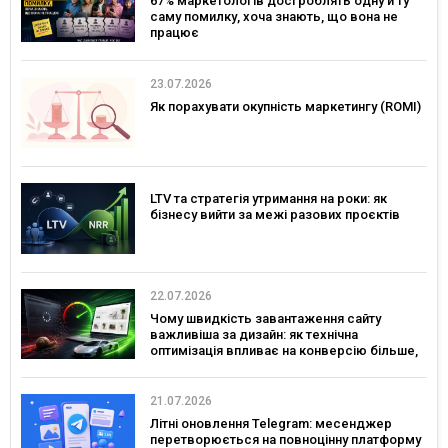
67% маркетологів досі роблять одну й ту
саму помилку, хоча знають, що вона не
працює
23.07.2026
Як порахувати окупність маркетингу (ROMI)
LTV та стратегія утримання на роки: як
бізнесу вийти за межі разових проєктів
22.07.2026
Чому швидкість завантаження сайту
важливіша за дизайн: як технічна
оптимізація впливає на конверсію більше,
ніж креатив
21.07.2026
Літні оновлення Telegram: месенджер
перетворюється на повноцінну платформу