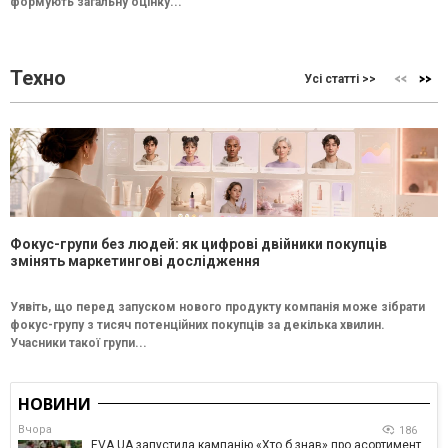
формують загальну оцінку...
Техно
Усі статті >>
Фокус-групи без людей: як цифрові двійники покупців
змінять маркетингові дослідження
Уявіть, що перед запуском нового продукту компанія може зібрати
фокус-групу з тисяч потенційних покупців за декілька хвилин.
Учасники такої групи...
НОВИНИ
Вчора
186
EVA.UA запустила кампанію «Хто б знав» про асортимент,