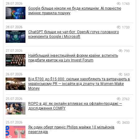
28.07.2026
1743
Google більше ніколи не буде колишнім: AI повністю
змінює правила пошуку
28.07.2026
1733
ChatGPT більше не чат-бот: OpenAI готує головного
конкурента Google і Microsoft
27.07.2026
793
Найбільший інвестиційний форум країни: встигніть
придбати квиток на Lviv Invest Forum
26.07.2026
543
Від $700 до $15 000: скільки заробляють та витрачають в
українському PR — інсайти від znamy та Women Make
Money
25.07.2026
2762
ROPO в дії: як онлайн впливає на офлайн-продажі —
дослідження COMFY
25.07.2026
3433
Як один оберт приніс Philips майже 10 мільйонів
переглядів