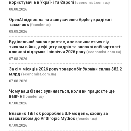
користувачів в Україні та Європі
(economist.com.ua)
08.08.2026
OpenAI відповіла на звинувачення Apple у крадіжці
таємниць
(founder.ua)
08.08.2026
Будівельний ринок зростає, але залишається під
тиском війни, дефіциту кадрів та високої собівартості:
ключові підсумки І півріччя 2026 року
(economist.com.ua)
07.08.2026
За сім місяців 2026 року товарообіг України склав $82,2
млрд
(economist.com.ua)
07.08.2026
Чому ваш бізнес зупиняється, коли ви працюєте ще
важче
(founder.ua)
07.08.2026
Власник TikTok розробляє ШІ-модель, схожу за
масштабом до Anthropic Mythos
(founder.ua)
07.08.2026