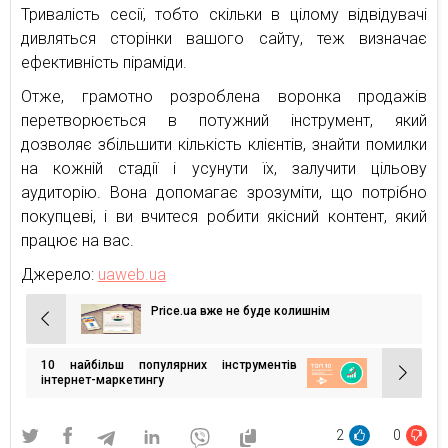
Тривалість сесії, тобто скільки в цілому відвідувачі
дивляться сторінки вашого сайту, теж визначає
ефективність піраміди.
Отже, грамотно розроблена воронка продажів
перетворюється в потужний інструмент, який
дозволяє збільшити кількість клієнтів, знайти помилки
на кожній стадії і усунути їх, залучити цільову
аудиторію. Вона допомагає зрозуміти, що потрібно
покупцеві, і ви вчитеся робити якісний контент, який
працює на вас.
Джерело:
uaweb.ua
Price.ua вже не буде колишнім
Навігація
записів
10 найбільш популярних інструментів
інтернет-маркетингу
2
0