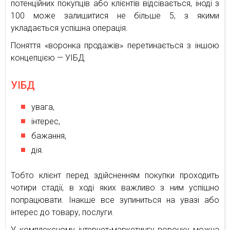
потенційних покупців або клієнтів відсівається, іноді з
100 може залишитися не більше 5, з якими
укладається успішна операція.
Поняття «воронка продажів» перетинається з іншою
концепцією — УІБД
УІБД
увага,
інтерес,
бажання,
дія.
Тобто клієнт перед здійсненням покупки проходить
чотири стадії, в ході яких важливо з ним успішно
попрацювати. Інакше все зупиниться на увазі або
інтерес до товару, послуги.
У комплексному інтернет-маркетингу воронку можна