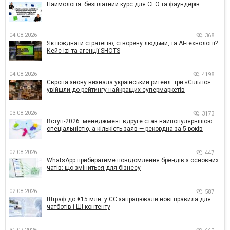
Наймологія: безплатний курс для CEO та фаундерів
04.08.2026
368
Як поєднати стратегію, створену людьми, та AI-технології?
Кейс izi та агенції SHOTS
04.08.2026
4198
Європа знову визнала український ритейл: три «Сільпо»
увійшли до рейтингу найкращих супермаркетів
03.08.2026
3173
Вступ-2026: менеджмент вдруге став найпопулярнішою
спеціальністю, а кількість заяв — рекордна за 5 років
02.08.2026
447
WhatsApp прибиратиме повідомлення брендів з основних
чатів: що зміниться для бізнесу
02.08.2026
587
Штраф до €15 млн: у ЄС запрацювали нові правила для
чатботів і ШІ-контенту