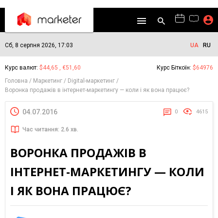
Сб, 8 серпня 2026, 17:03
UA
RU
Курс валют:
$44,65 , €51,60
Курс Біткоїн:
$64976
Головна
Маркетинг
Digital-маркетинг
Воронка продажів в інтернет-маркетингу — коли і як вона працює?
04.07.2016
0
4615
Час читання: 2.6 хв.
ВОРОНКА ПРОДАЖІВ В
ІНТЕРНЕТ-МАРКЕТИНГУ — КОЛИ
І ЯК ВОНА ПРАЦЮЄ?