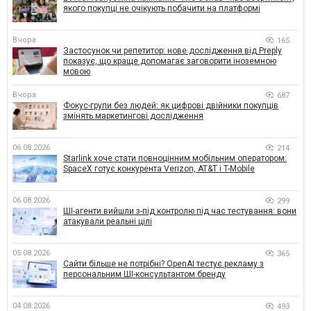
якого покупці не очікують побачити на платформі
Вчора
165
Застосунок чи репетитор: нове дослідження від Preply
показує, що краще допомагає заговорити іноземною
мовою
Вчора
687
Фокус-групи без людей: як цифрові двійники покупців
змінять маркетингові дослідження
06.08.2026
214
Starlink хоче стати повноцінним мобільним оператором:
SpaceX готує конкурента Verizon, AT&T і T-Mobile
06.08.2026
299
ШІ-агенти вийшли з-під контролю під час тестування: вони
атакували реальні цілі
05.08.2026
365
Сайти більше не потрібні? OpenAI тестує рекламу з
персональним ШІ-консультантом бренду
04.08.2026
493