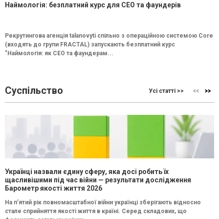
Наймологія: безплатний курс для CEO та фаундерів
Рекрутингова агенція talanovyti спільно з операційною системою Core
(входять до групи FRACTAL) запускають безплатний курс
"Наймологія: як СEO та фаундерам...
Суспільство
Усі статті >>
Українці назвали єдину сферу, яка досі робить їх
щасливішими під час війни — результати дослідження
Барометр якості життя 2026
На п’ятий рік повномасштабної війни українці зберігають відносно
стале сприйняття якості життя в країні. Серед складових, що