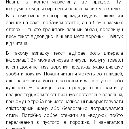
Навіть в контент-маркетингу це працює. Тут
інструментом для вирішення завдання виступає текст.
В такому випадку нагорі піраміди будуть ті люди, які
зайшли на сайт і побачили статтю, а на більш низьких
етапах — ті, хто прочитали перший абзац, половину і
весь текст відповідно. Кінцева мета воронки — відгук
від читача.
В такому випадку текст відіграє роль джерела
інформації. Він може описувати якусь, послугу, товар, і
клієнт досягне низу воронки продажів, якщо вирішує
зробити покупку. Почати читання можуть сотні людей,
але завершити його і зацікавитися послугою або
купівлею — одиниці. Така піраміда в копірайтингу
працює тоді, коли текст вирішує поставлене завдання,
причому не треба при його написанні використовувати
епістолярний жанр або бездоганно дотримуватися
стиль. Потрібно добре стежити за «водою», тобто
переливання з пустого в порожнє, і намагатися