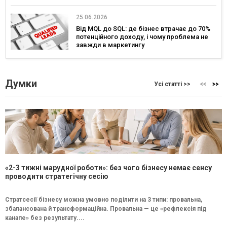
25.06.2026
Від MQL до SQL: де бізнес втрачає до 70%
потенційного доходу, і чому проблема не
завжди в маркетингу
Думки
Усі статті >>
«2-3 тижні марудної роботи»: без чого бізнесу немає сенсу
проводити стратегічну сесію
Стратсесії бізнесу можна умовно поділити на 3 типи: провальна,
збалансована й трансформаційна. Провальна — це «рефлексія під
канапе» без результату....